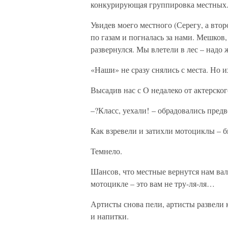
конкурирующая группировка местных
Увидев моего местного (Серегу, а вто
по газам и погналась за нами. Мешков,
развернулся. Мы влетели в лес – надо
«Наши» не сразу снялись с места. Но и
Высадив нас с О недалеко от актерско
–?Класс, уехали! – обрадовались предв
Как взревели и затихли мотоциклы – 
Темнело.
Шансов, что местные вернутся нам валя
мотоцикле – это вам не тру-ля-ля…
Артисты снова пели, артисты развели 
и напитки.