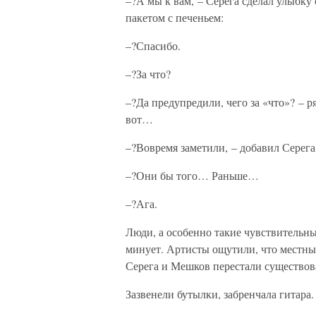
–?А мы к вам, – Серега сделал улыбку
пакетом с печеньем:
–?Спасибо.
–?За что?
–?Да предупредили, чего за «что»? – 
вот…
–?Вовремя заметили, – добавил Серега. 
–?Они бы того… Раньше…
–?Ага.
Люди, а особенно такие чувствительны
минует. Артисты ощутили, что местные
Серега и Мешков перестали существов
Зазвенели бутылки, забренчала гитара.