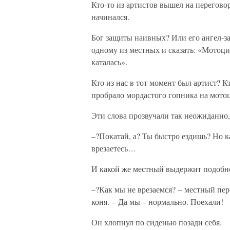
Кто-то из артистов вышел на перегово
начинался.
Бог защиты наивных? Или его ангел-за
одному из местных и сказать: «Мотоци
каталась».
Кто из нас в тот момент был артист? К
пробрало мордастого гопника на мотоц
Эти слова прозвучали так неожиданно,
–?Покатай, а? Ты быстро ездишь? Но ка
врезаетесь…
И какой же местный выдержит подобн
–?Как мы не врезаемся? – местный пер
коня. – Да мы – нормально. Поехали!
Он хлопнул по сиденью позади себя.