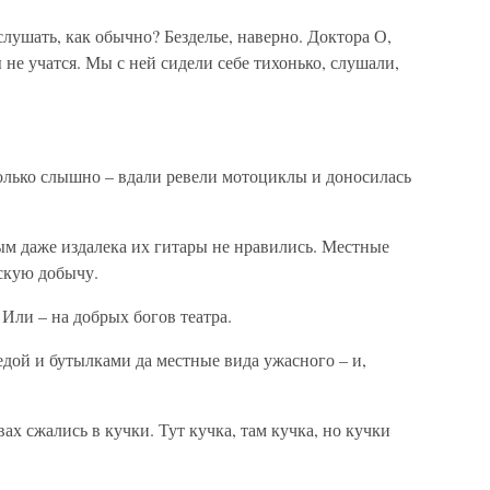
слушать, как обычно? Безделье, наверно. Доктора О,
 не учатся. Мы с ней сидели себе тихонько, слушали,
только слышно – вдали ревели мотоциклы и доносилась
ым даже издалека их гитары не нравились. Местные
скую добычу.
 Или – на добрых богов театра.
едой и бутылками да местные вида ужасного – и,
х сжались в кучки. Тут кучка, там кучка, но кучки