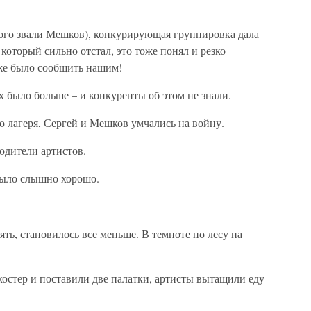
.
рого звали Мешков), конкурирующая группировка дала
 который сильно отстал, это тоже понял и резко
 же было сообщить нашим!
х было больше – и конкуренты об этом не знали.
го лагеря, Сергей и Мешков умчались на войну.
одители артистов.
было слышно хорошо.
ть, становилось все меньше. В темноте по лесу на
костер и поставили две палатки, артисты вытащили еду