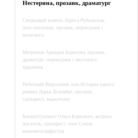
Нестерина, прозаик, драматург
Сверкащий камень Лариса Рубальская,
поэт-песенник, прозаик, переводчик с
японского
Метроном Ариадна Борисова, прозаик,
драматург, переводчик с якутского,
художник
Небесный Иерусалим, или История одного
романа Дарья Дезомбре, прозаик,
сценарист, маркетолог
Концептуально! Ольга Карпович, актриса,
писатель, сценарист, член Союза
кинематографистов