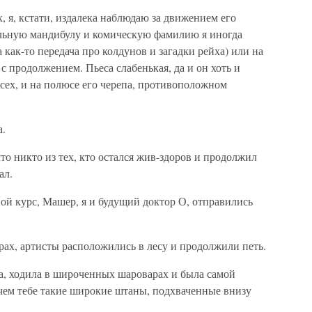
, я, кстати, издалека наблюдаю за движением его
ельную мандибулу и комическую фамилию я иногда
 как-то передача про колдунов и загадки рейха) или на
 с продолжением. Пьеса слабенькая, да и он хоть и
всех, и на полюсе его черепа, противоположном
а.
то никто из тех, кто остался жив-здоров и продолжил
ал.
вой курс, Машер, я и будущий доктор О, отправились
рах, артисты расположились в лесу и продолжили петь.
нна, ходила в широченных шароварах и была самой
зачем тебе такие широкие штаны, подхваченные внизу