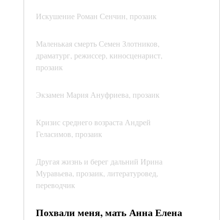
Искушение Роман Сенчин, прозаик
Маленькая смерть Семен Злотников,
драматург, режиссер, киносценарист,
прозаик
Экзамен Мария Ануфриева, прозаик
Кризис среднего возраста Андрей
Геласимов, прозаик
Другая жизнь и берег дальний Ирина
Муравьева, прозаик, литературовед,
переводчик
Похвали меня, мать Анна Елена