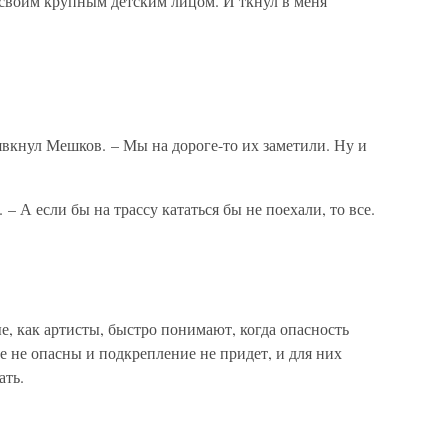
 своим крупным детским лицом. И ткнул в меня
рявкнул Мешков. – Мы на дороге-то их заметили. Ну и
– А если бы на трассу кататься бы не поехали, то все.
е, как артисты, быстро понимают, когда опасность
 не опасны и подкрепление не придет, и для них
ать.