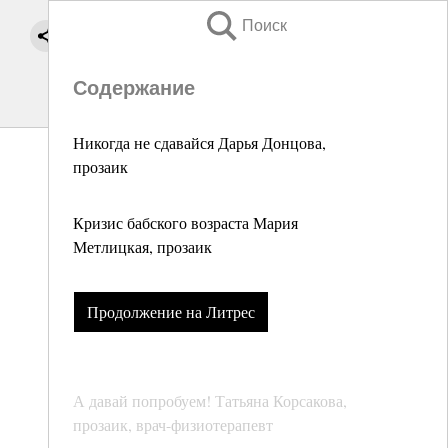
Поиск
Содержание
Никогда не сдавайся Дарья Донцова,
прозаик
Кризис бабского возраста Мария
Метлицкая, прозаик
Продолжение на Литрес
А давай попробуем! Татьяна Корсакова,
прозаик, врач-физиотерапевт