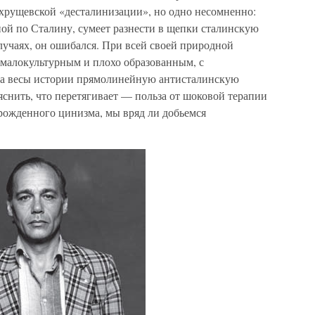
хрущевской «десталинизации», но одно несомненно:
иной по Сталину, сумеет разнести в щепки сталинскую
лучаях, он ошибался. При всей своей природной
малокультурным и плохо образованным, с
а весы истории прямолинейную антисталинскую
яснить, что перетягивает — польза от шоковой терапии
арожденного цинизма, мы вряд ли добьемся