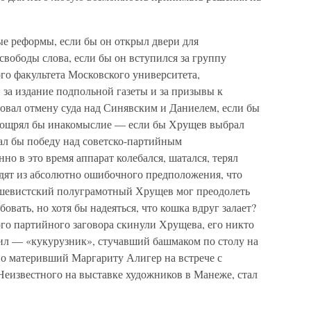
ые реформы, если бы он открыл двери для
свободы слова, если бы он вступился за группу
го факультета Московского университета,
 за издание подпольной газеты и за призывы к
овал отмену суда над Синявским и Даниелем, если бы
поощрял бы инакомыслие — если бы Хрущев выбрал
ал бы победу над советско-партийным
но в это время аппарат колебался, шатался, терял
одят из абсолютно ошибочного предположения, что
ьшевистский полуграмотный Хрущев мог преодолеть
овать, но хотя бы надеяться, что кошка вдруг залает?
ного партийного заговора скинули Хрущева, его никто
рил — «кукурузник», стучавший башмаком по столу на
о материвший Маргариту Алигер на встрече с
Неизвестного на выставке художников в Манеже, стал