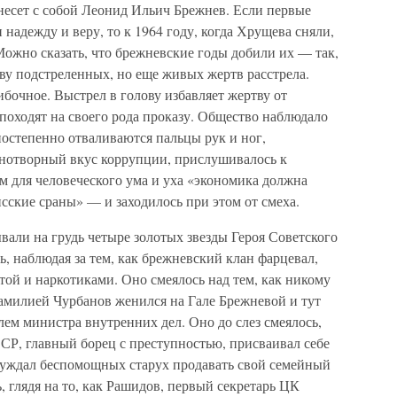
несет с собой Леонид Ильич Брежнев. Если первые
надежду и веру, то к 1964 году, когда Хрущева сняли,
Можно сказать, что брежневские годы добили их — так,
ву подстреленных, но еще живых жертв расстрела.
бочное. Выстрел в голову избавляет жертву от
походят на своего рода проказу. Общество наблюдало
 постепенно отваливаются пальцы рук и ног,
шнотворный вкус коррупции, прислушивалось к
 для человеческого ума и уха «экономика должна
сские сраны» — и заходилось при этом от смеха.
вали на грудь четыре золотых звезды Героя Советского
ь, наблюдая за тем, как брежневский клан фарцевал,
той и наркотиками. Оно смеялось над тем, как никому
амилией Чурбанов женился на Гале Брежневой и тут
лем министра внутренних дел. Оно до слез смеялось,
СР, главный борец с преступностью, присваивал себе
инуждал беспомощных старух продавать свой семейный
, глядя на то, как Рашидов, первый секретарь ЦК