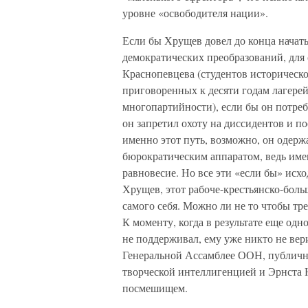
уровне «освободителя нации».
Если бы Хрущев довел до конца начат
демократических преобразований, для 
Краснопевцева (студентов историческо
приговоренных к десяти годам лагерей
многопартийности), если бы он потреб
он запретил охоту на диссидентов и 
именно этот путь, возможно, он одерж
бюрократическим аппаратом, ведь имен
равновесие. Но все эти «если бы» исх
Хрущев, этот рабоче-крестьянско-бол
самого себя. Можно ли не то чтобы треб
К моменту, когда в результате еще од
не поддерживал, ему уже никто не ве
Генеральной Ассамблее ООН, публичн
творческой интеллигенцией и Эрнста 
посмешищем.