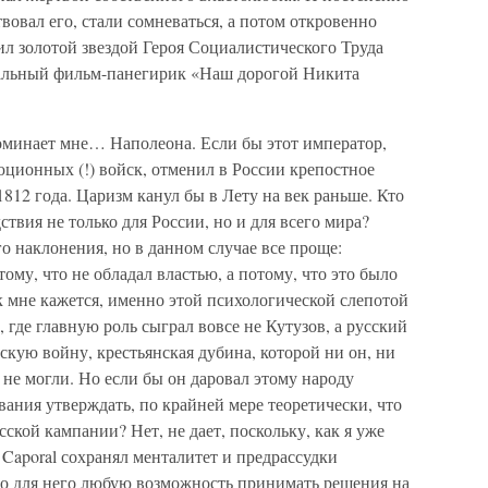
твовал его, стали сомневаться, а потом откровенно
ил золотой звездой Героя Социалистического Труда
альный фильм-панегирик «Наш дорогой Никита
минает мне… Наполеона. Если бы этот император,
ционных (!) войск, отменил в России крепостное
812 года. Царизм канул бы в Лету на век раньше. Кто
ствия не только для России, но и для всего мира?
го наклонения, но в данном случае все проще:
тому, что не обладал властью, а потому, что это было
 мне кажется, именно этой психологической слепотой
, где главную роль сыграл вовсе не Кутузов, а русский
кую войну, крестьянская дубина, которой ни он, ни
не могли. Но если бы он даровал этому народу
вания утверждать, по крайней мере теоретически, что
ской кампании? Нет, не дает, поскольку, как я уже
t Caporal сохранял менталитет и предрассудки
ло для него любую возможность принимать решения на