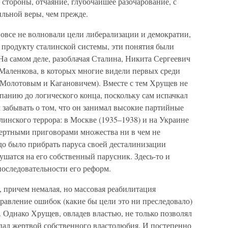
 стороны, отчаяние, глубочайшее разочарование, с
ильной веры, чем прежде.
овсе не волновали цели либерализации и демократии,
 продукту сталинской системы, эти понятия были
 На самом деле, разоблачая Сталина, Никита Сергеевич
 Маленкова, в которых многие видели первых среди
 Молотовым и Кагановичем). Вместе с тем Хрущев не
панию до логического конца, поскольку сам испачкал
м забывать о том, что он занимал высокие партийные
инского террора: в Москве (1935–1938) и на Украине
мертными приговорами множества ни в чем не
до было прибрать паруса своей десталинизации
шатся на его собственный парусник. Здесь-то и
оследовательности его реформ.
, причем немалая, но массовая реабилитация
равление ошибок (какие бы цели это ни преследовало)
 Однако Хрущев, овладев властью, не только позволял
 пал жертвой собственного властолюбия. И постепенно