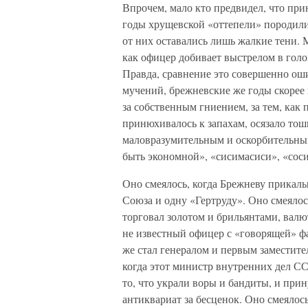
Впрочем, мало кто предвидел, что при
годы хрущевской «оттепели» породили 
от них оставались лишь жалкие тени. 
как офицер добивает выстрелом в голо
Правда, сравнение это совершенно оши
мучений, брежневские же годы скорее 
за собственным гниением, за тем, как
принюхивалось к запахам, осязало то
маловразумительным и оскорбительным
быть экономной», «сисимасиси», «соси
Оно смеялось, когда Брежневу прикалы
Союза и одну «Гертруду». Оно смеялос
торговал золотом и брильянтами, валю
не известный офицер с «говорящей» ф
же стал генералом и первым заместите
когда этот министр внутренних дел СС
то, что украли воры и бандиты, и пр
антиквариат за бесценок. Оно смеялось