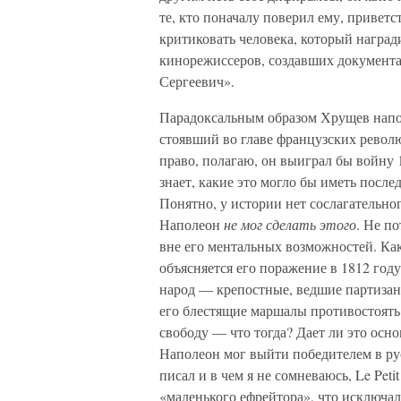
те, кто поначалу поверил ему, приветс
критиковать человека, который наград
кинорежиссеров, создавших документ
Сергеевич».
Парадоксальным образом Хрущев напо
стоявший во главе французских револю
право, полагаю, он выиграл бы войну 1
знает, какие это могло бы иметь послед
Понятно, у истории нет сослагательно
Наполеон
не мог сделать этого
. Не по
вне его ментальных возможностей. Как
объясняется его поражение в 1812 году
народ — крепостные, ведшие партизанс
его блестящие маршалы противостоять 
свободу — что тогда? Дает ли это осно
Наполеон мог выйти победителем в рус
писал и в чем я не сомневаюсь, Le Peti
«маленького ефрейтора», что исключа