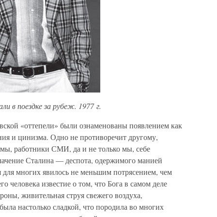
ли в поездке за рубеж. 1977 г.
евской «оттепели» были ознаменованы появлением как
ания и цинизма. Одно не противоречит другому,
мы, работники СМИ, да и не только мы, себе
блачение Сталина — деспота, одержимого манией
ия для многих явилось не меньшим потрясением, чем
го человека известие о том, что Бога в самом деле
ороны, живительная струя свежего воздуха,
была настолько сладкой, что породила во многих