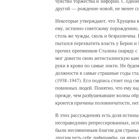
чувство торжества и эйфории. С одной
другой — рождение новой, не менее с
Некоторые утверждают, что Хрущева в
ему, истинно советскому порождению,
столь же чужды, сколь и безразличны.
пытался перехватить власть у Берии и
прочих преемников Сталина (наряду с
мог довести свою антисталинскую кам
руки в крови по самые локти. Не буде
должности в самые страшные годы стал
(1938–1947). Его подпись стоит под с
повинных людей. Понятно, что ему на
прежде, чем разбушевавшие волны обру
кроются причины половинчатости, неп
В этих рассуждениях есть доля истины
несправедливо репрессированных, исп
были несомненным благом для страны.
другим петь себе дифирамбы, он явно