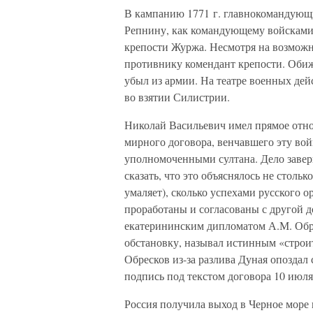
В кампанию 1771 г. главнокомандующи
Репнину, как командующему войсками
крепости Журжа. Несмотря на возможно
противнику комендант крепости. Оби
убыл из армии. На театре военных дей
во взятии Силистрии.
Николай Васильевич имел прямое от
мирного договора, венчавшего эту вой
уполномоченными султана. Дело заверш
сказать, что это объяснялось не столь
умаляет), сколько успехами русского о
проработаны и согласованы с другой
екатерининским дипломатом А.М. Обр
обстановку, называл истинным «строи
Обресков из-за разлива Дуная опоздал
подпись под текстом договора 10 июля
Россия получила выход в Черное море