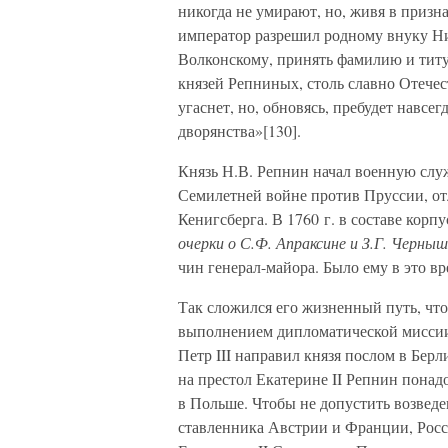
никогда не умирают, но, живя в призна
император разрешил родному внуку Н
Волконскому, принять фамилию и титул
князей Репниных, столь славно Отече
угаснет, но, обновясь, пребудет навсе
дворянства»[130].
Князь Н.В. Репнин начал военную слу
Семилетней войне против Пруссии, от
Кенигсберга. В 1760 г. в составе корп
очерки о С.Ф. Апраксине и З.Г. Черныш
чин генерал-майора. Было ему в это вре
Так сложился его жизненный путь, что
выполнением дипломатической миссии.
Петр III направил князя послом в Бер
на престол Екатерине II Репнин понад
в Польше. Чтобы не допустить возвед
ставленника Австрии и Франции, Рос