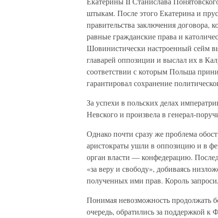
Екатерины II Станислава Понятовского.
штыкам. После этого Екатерина и прус
правительства заключения договора, 
равные гражданские права и католиче
Шовинистически настроенный сейм выс
главарей оппозиции и выслал их в Кал
соответствии с которым Польша прини
гарантировал сохранение политическо
За успехи в польских делах императр
Невского и произвела в генерал-поруч
Однако почти сразу же проблема обос
аристократы ушли в оппозицию и в фев
орган власти — конфедерацию. Послед
«за веру и свободу», добиваясь низло
полученных ими прав. Король запрос
Понимая невозможность продолжать бо
очередь, обратились за поддержкой к 