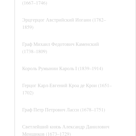
(1667–1746)
Эрцгерцог Австрийский Иоганн (1782–
1859)
Граф Михаил Федотович Каменский
(1738–1809)
Король Румынии Кароль I (1839–1914)
Герцог Карл-Евгений Кроа де Крои (1651–
1702)
Граф Петр Петрович Ласси (1678–1751)
Светлейший князь Александр Данилович
Меншиков (1673–1729)