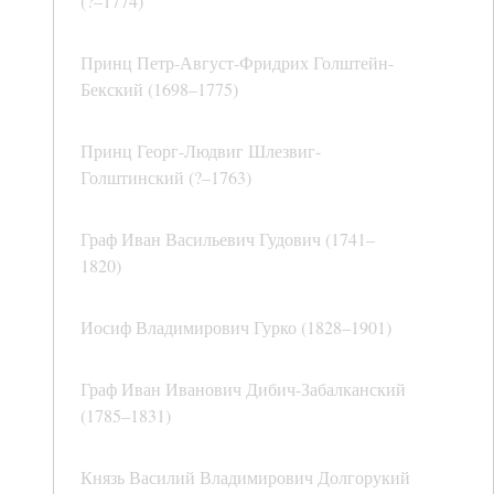
(?–1774)
Принц Петр-Август-Фридрих Голштейн-
Бекский (1698–1775)
Принц Георг-Людвиг Шлезвиг-
Голштинский (?–1763)
Граф Иван Васильевич Гудович (1741–
1820)
Иосиф Владимирович Гурко (1828–1901)
Граф Иван Иванович Дибич-Забалканский
(1785–1831)
Князь Василий Владимирович Долгорукий