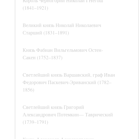
Король Черногории Николай I Негош
(1841–1921)
Великий князь Николай Николаевич
Старший (1831–1891)
Князь Фабиан Вильгельмович Остен-
Сакен (1752–1837)
Cветлейший князь Варшавский, граф Иван
Федорович Паскевич-Эриванский (1782–
1856)
Светлейший князь Григорий
Александрович Потемкин— Таврический
(1739–1791)