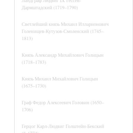
Ландграф Людвиг IX Гессен-
Дармштадский (1719–1790)
Светлейший князь Михаил Илларионович
Голенищев-Кутузов-Смоленский (1745–
1813)
Князь Александр Михайлович Голицын
(1718–1783)
Князь Михаил Михайлович Голицын
(1675–1730)
Граф Федор Алексеевич Головин (1650–
1706)
Герцог Карл-Людвиг Голштейн-Бекский