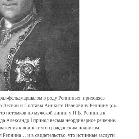
рал-фельдмаршалом в роду Репниных, приходясь
ою Лесной и Полтавы Аниките Ивановичу Репнину (
см.
 что потомков по мужской линии у Н.В. Репнина к
гда Александр I принял весьма неординарное решение.
уважения к воинским и гражданским подвигам
я Репнина… и в свидетельство, что истинные заслуги