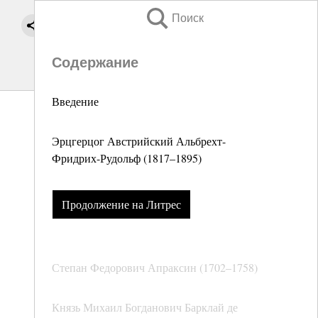
Поиск
Содержание
Введение
Эрцгерцог Австрийский Альбрехт-
Фридрих-Рудольф (1817–1895)
Продолжение на Литрес
Степан Федорович Апраксин (1702–1758)
Князь Михаил Богданович Барклай де