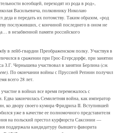
тельности всеобщей, переходят из рода в род»,
иколая Васильевича, полковнику Николаю
 деда и передать их потомству. Таким образом, «род
ству послуживших, с кончиной последнего в оном не
гда… в незабвенной памяти российского
жбу в лейб-гвардии Преображенском полку. Участвуя в
личился в сражении при Грос-Егерсдорфе, при занятии
уса З.Г. Чернышева участвовал в занятии Берлина (
см.
еве)
. По окончании войны с Пруссией Репнин получил
мя всего 28 лет.
 участие в войнах все время перемежалось с
 Едва закончилась Семилетняя война, как император
лин, ко двору своего кумира Фридриха II. Вступившей
обился уже в качестве ее полномочного представителя
ения на польский престол курфюрста Саксонии —
сия поддержала кандидатуру бывшего фаворита