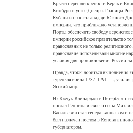
Крыма перешли крепости Керчь и Еника
Кинбурн в устье Днепра. Границы Рос
Кубани и на юго-запад до Южного Дне
империи, что приближало установление
Порты обеспечить свободу вероиспов
империи российское правительство то
православных не только религиозного,
православие исповедывали многие нар
условия для проникновения России на
Правда, чтобы добиться выполнения эт
турецкая война 1787–1791 гг., усилия
Ясский мир.
Из Кючук-Кайнарджи в Петербург с и
послал Репнина и своего сына Михаил
Васильевич стал генерал-аншефом и п
был назначен послом в Константинопол
губернатором.