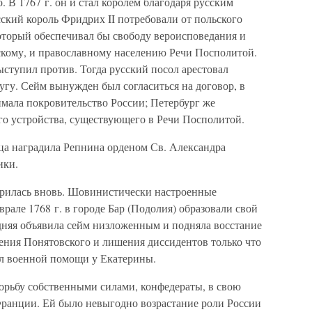
 В 1767 г. он и стал королем благодаря русским
ский король Фридрих II потребовали от польского
который обеспечивал бы свободу вероисповедания и
скому, и православному населению Речи Посполитой.
тупил против. Тогда русский посол арестовал
угу. Сейм вынужден был согласиться на договор, в
мала покровительство России; Петербург же
го устройства, существующего в Речи Посполитой.
ица наградила Репнина орденом Св. Александра
ики.
трилась вновь. Шовинистически настроенные
рале 1768 г. в городе Бар (Подолия) образовали свой
няя объявила сейм низложенным и подняла восстание
жения Понятовского и лишения диссидентов только что
ил военной помощи у Екатерины.
рьбу собственными силами, конфедераты, в свою
Франции. Ей было невыгодно возрастание роли России