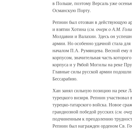
в Польше, поэтому Версаль уже осенью
Османскую Порту.
Репнин был отозван в действующую арм
и взятии Хотина (
см. очерк о А.М. Гол
Молдавии и Валахии. Здесь он успешн
армии. Но особенно удачной стала для 
началом П.А. Румянцева. Весной ему 
корпусом, значительная часть которог
корпуса и у Рябой Могилы на реке Пру
Главные силы русской армии подошли с
Бессарабию.
Хан занял сильную позицию на реке Л
турецкого визиря. Репнин участвовал 
турецко-татарского войска. Новое сра
грандиозной победой русских (
см. оче
подчиненным к преодолению трудност
Репнин был награжден орденом Св. Гео