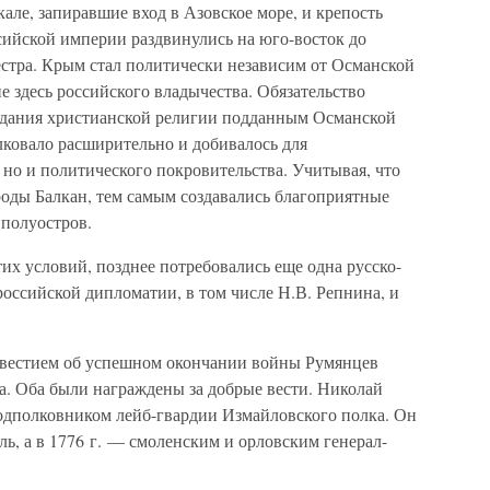
ле, запиравшие вход в Азовское море, и крепость
сийской империи раздвинулись на юго-восток до
стра. Крым стал политически независим от Османской
 здесь российского владычества. Обязательство
едания христианской религии подданным Османской
лковало расширительно и добивалось для
 но и политического покровительства. Учитывая, что
оды Балкан, тем самым создавались благоприятные
 полуостров.
их условий, позднее потребовались еще одна русско-
 российской дипломатии, в том числе Н.В. Репнина, и
звестием об успешном окончании войны Румянцев
а. Оба были награждены за добрые вести. Николай
одполковником лейб-гвардии Измайловского полка. Он
ь, а в 1776 г. — смоленским и орловским генерал-