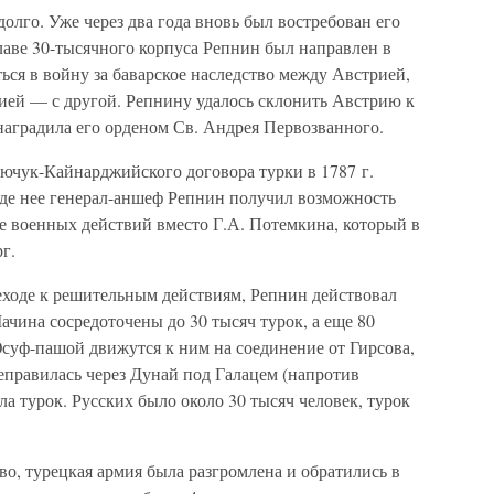
олго. Уже через два года вновь был востребован его
лаве 30-тысячного корпуса Репнин был направлен в
ся в войну за баварское наследство между Австрией,
нией — с другой. Репнину удалось склонить Австрию к
 наградила его орденом Св. Андрея Первозванного.
чук-Кайнарджийского договора турки в 1787 г.
оде нее генерал-аншеф Репнин получил возможность
тре военных действий вместо Г.А. Потемкина, который в
г.
еходе к решительным действиям, Репнин действовал
Мачина сосредоточены до 30 тысяч турок, а еще 80
Юсуф-пашой движутся к ним на соединение от Гирсова,
реправилась через Дунай под Галацем (напротив
ла турок. Русских было около 30 тысяч человек, турок
о, турецкая армия была разгромлена и обратились в