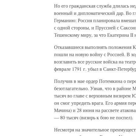
Но его гражданская служба длилась нед
военный и дипломатический дар. Во г
Германию: Россия планировала вмешать
с одной стороны, и Пруссией с Саксо
Тешенскому миру, за что Екатерина II
Отказавшиеся выполнять положения Кю
пошли на новую войну с Россией. В х
возглавить все русские войска на теа
феврале 1791 г. убыл в Санкт-Петербур
Получив в мае ордер Потемкина о пер
безотлагательно. Узнав, что в районе 
тысяч во главе с верховным визирем 
он смог упредить врага. Его армия пе
Мачина) и 28 июня на рассвете атакова
— 80 тысяч (визирь к бою не поспел).
Несмотря на значительное преимуществ