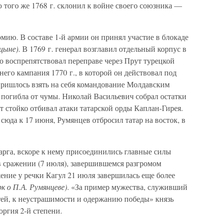
 того же 1768 г. склонил к войне своего союзника —
ию. В составе 1-й армии он принял участие в блокаде
ицыне)
. В 1769 г. генерал возглавил отдельный корпус в
о воспрепятствовал переправе через Прут турецкой
него кампания 1770 г., в которой он действовал под
пришлось взять на себя командование Молдавским
о погибла от чумы. Николай Васильевич собрал остатки
т стойко отбивал атаки татарской орды Каплан-Гирея.
юда к 17 июня, Румянцев отбросил татар на восток, в
арга, вскоре к нему присоединились главные силы
в сражении (7 июля), завершившемся разгромом
жение у речки Кагул 21 июля завершилась еще более
рк о П.А. Румянцеве)
. «За пример мужества, служивший
ей, к неустрашимости и одержанию победы» князь
ргия 2-й степени.