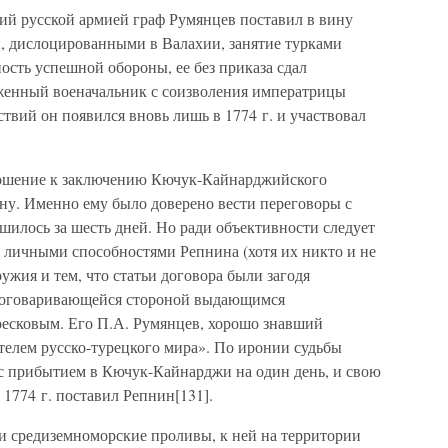
й русской армией граф Румянцев поставил в вину
, дислоцированными в Валахии, занятие турками
сть успешной обороны, ее без приказа сдал
женный военачальник с соизволения императрицы
ствий он появился вновь лишь в 1774 г. и участвовал
ношение к заключению Кючук-Кайнарджийского
ну. Именно ему было доверено вести переговоры с
илось за шесть дней. Но ради объективности следует
ко личными способностями Репнина (хотя их никто и не
ружия и тем, что статьи договора были загодя
 договаривающейся стороной выдающимся
есковым. Его П.А. Румянцев, хорошо знавший
телем русско-турецкого мира». По иронии судьбы
 с прибытием в Кючук-Кайнарджи на один день, и свою
 1774 г. поставил Репнин[131].
 и средиземноморские проливы, к ней на территории