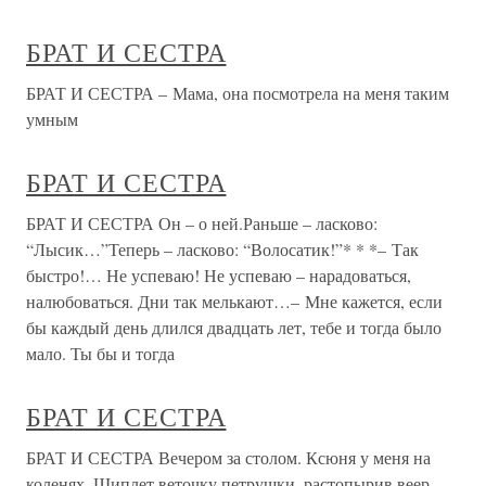
БРАТ И СЕСТРА
БРАТ И СЕСТРА – Мама, она посмотрела на меня таким
умным
БРАТ И СЕСТРА
БРАТ И СЕСТРА Он – о ней.Раньше – ласково:
“Лысик…”Теперь – ласково: “Волосатик!”* * *– Так
быстро!… Не успеваю! Не успеваю – нарадоваться,
налюбоваться. Дни так мелькают…– Мне кажется, если
бы каждый день длился двадцать лет, тебе и тогда было
мало. Ты бы и тогда
БРАТ И СЕСТРА
БРАТ И СЕСТРА Вечером за столом. Ксюня у меня на
коленях. Щиплет веточку петрушки, растопырив веер