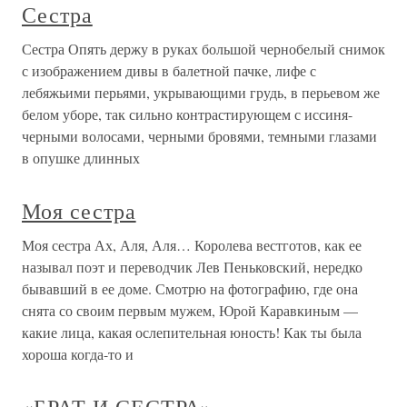
Сестра
Сестра Опять держу в руках большой чернобелый снимок
с изображением дивы в балетной пачке, лифе с
лебяжьими перьями, укрывающими грудь, в перьевом же
белом уборе, так сильно контрастирующем с иссиня-
черными волосами, черными бровями, темными глазами
в опушке длинных
Моя сестра
Моя сестра Ах, Аля, Аля… Королева вестготов, как ее
называл поэт и переводчик Лев Пеньковский, нередко
бывавший в ее доме. Смотрю на фотографию, где она
снята со своим первым мужем, Юрой Каравкиным —
какие лица, какая ослепительная юность! Как ты была
хороша когда-то и