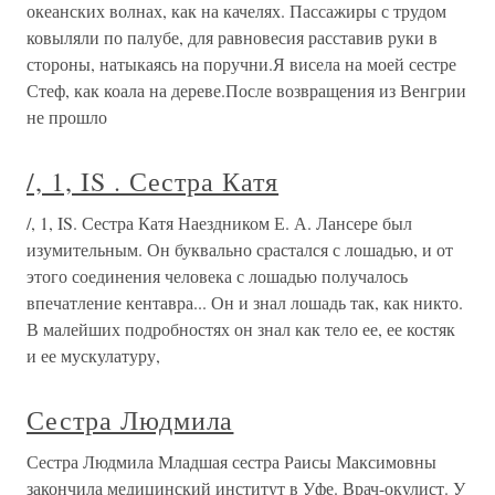
океанских волнах, как на качелях. Пассажиры с трудом
ковыляли по палубе, для равновесия расставив руки в
стороны, натыкаясь на поручни.Я висела на моей сестре
Стеф, как коала на дереве.После возвращения из Венгрии
не прошло
/, 1, IS . Сестра Катя
/, 1, IS. Сестра Катя Наездником Е. А. Лансере был
изумительным. Он буквально срастался с лошадью, и от
этого соединения человека с лошадью получалось
впечатление кентавра... Он и знал лошадь так, как никто.
В малейших подробностях он знал как тело ее, ее костяк
и ее мускулатуру,
Сестра Людмила
Сестра Людмила Младшая сестра Раисы Максимовны
закончила медицинский институт в Уфе. Врач-окулист. У