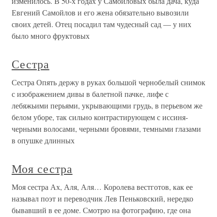
изменилось. В 50-х годах у Самойловых была дача, куда
Евгений Самойлов и его жена обязательно вывозили
своих детей. Отец посадил там чудесный сад — у них
было много фруктовых
Сестра
Сестра Опять держу в руках большой чернобелый снимок
с изображением дивы в балетной пачке, лифе с
лебяжьими перьями, укрывающими грудь, в перьевом же
белом уборе, так сильно контрастирующем с иссиня-
черными волосами, черными бровями, темными глазами
в опушке длинных
Моя сестра
Моя сестра Ах, Аля, Аля… Королева вестготов, как ее
называл поэт и переводчик Лев Пеньковский, нередко
бывавший в ее доме. Смотрю на фотографию, где она