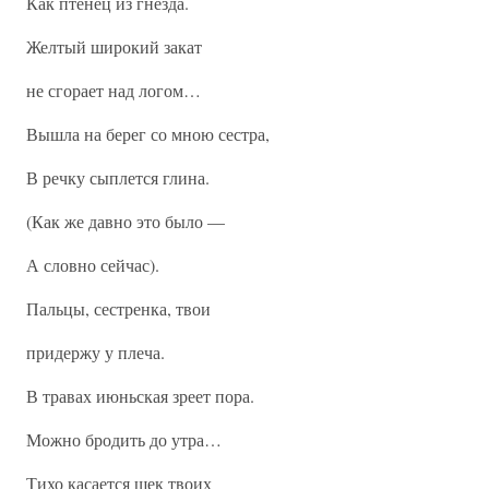
Как птенец из гнезда.
Желтый широкий закат
не сгорает над логом…
Вышла на берег со мною сестра,
В речку сыплется глина.
(Как же давно это было —
А словно сейчас).
Пальцы, сестренка, твои
придержу у плеча.
В травах июньская зреет пора.
Можно бродить до утра…
Тихо касается щек твоих