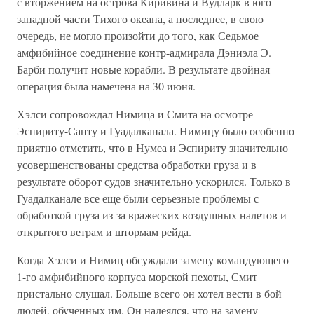
с вторжением на острова Киривина и Вудларк в юго-
западной части Тихого океана, а последнее, в свою
очередь, не могло произойти до того, как Седьмое
амфибийное соединение контр-адмирала Дэниэла Э.
Барби получит новые корабли. В результате двойная
операция была намечена на 30 июня.
Хэлси сопровождал Нимица и Смита на осмотре
Эспириту-Санту и Гуадалканала. Нимицу было особенно
приятно отметить, что в Нумеа и Эспириту значительно
усовершенствованы средства обработки груза и в
результате оборот судов значительно ускорился. Только в
Гуадалканале все еще были серьезные проблемы с
обработкой груза из-за вражеских воздушных налетов и
открытого ветрам и штормам рейда.
Когда Хэлси и Нимиц обсуждали замену командующего
1-го амфибийного корпуса морской пехоты, Смит
пристально слушал. Больше всего он хотел вести в бой
людей, обученных им. Он надеялся, что на замену