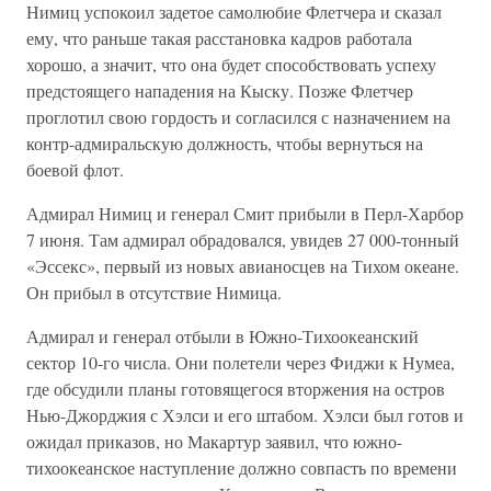
Нимиц успокоил задетое самолюбие Флетчера и сказал
ему, что раньше такая расстановка кадров работала
хорошо, а значит, что она будет способствовать успеху
предстоящего нападения на Кыску. Позже Флетчер
проглотил свою гордость и согласился с назначением на
контр-адмиральскую должность, чтобы вернуться на
боевой флот.
Адмирал Нимиц и генерал Смит прибыли в Перл-Харбор
7 июня. Там адмирал обрадовался, увидев 27 000-тонный
«Эссекс», первый из новых авианосцев на Тихом океане.
Он прибыл в отсутствие Нимица.
Адмирал и генерал отбыли в Южно-Тихоокеанский
сектор 10-го числа. Они полетели через Фиджи к Нумеа,
где обсудили планы готовящегося вторжения на остров
Нью-Джорджия с Хэлси и его штабом. Хэлси был готов и
ожидал приказов, но Макартур заявил, что южно-
тихоокеанское наступление должно совпасть по времени