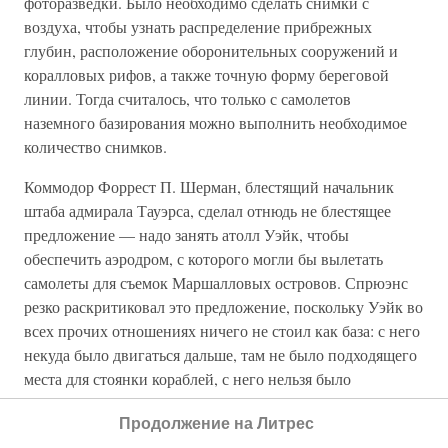
фоторазведки. Было необходимо сделать снимки с
воздуха, чтобы узнать распределение прибрежных
глубин, расположение оборонительных сооружений и
коралловых рифов, а также точную форму береговой
линии. Тогда считалось, что только с самолетов
наземного базирования можно выполнить необходимое
количество снимков.
Коммодор Форрест П. Шерман, блестящий начальник
штаба адмирала Тауэрса, сделал отнюдь не блестящее
предложение — надо занять атолл Уэйк, чтобы
обеспечить аэродром, с которого могли бы вылетать
самолеты для съемок Маршалловых островов. Спрюэнс
резко раскритиковал это предложение, поскольку Уэйк во
всех прочих отношениях ничего не стоил как база: с него
некуда было двигаться дальше, там не было подходящего
места для стоянки кораблей, с него нельзя было
осуществлять защиту любой действующей или
Продолжение на Литрес
предполагаемой союзнической линии коммуникации.