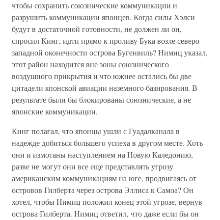
чтобы сохранить союзнические коммуникации и
разрушить коммуникации японцев. Когда силы Хэлси
будут в достаточной готовности, не должен ли он,
спросил Кинг, идти прямо к проливу Бука возле северо-
западной оконечности острова Бугенвиль? Нимиц указал,
этот район находится вне зоны союзнического
воздушного прикрытия и что южнее остались бы две
цитадели японской авиации наземного базирования. В
результате были бы блокированы союзнические, а не
японские коммуникации.
Кинг полагал, что японцы ушли с Гуадалканала в
надежде добиться большего успеха в другом месте. Хоть
они и измотаны наступлением на Новую Каледонию,
разве не могут они все еще представлять угрозу
американским коммуникациям на юге, продвигаясь от
островов Гилберта через острова Эллиса к Самоа? Он
хотел, чтобы Нимиц положил конец этой угрозе, вернув
острова Гилберта. Нимиц ответил, что даже если бы он