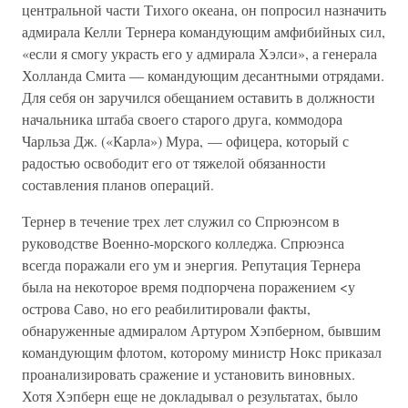
центральной части Тихого океана, он попросил назначить
адмирала Келли Тернера командующим амфибийных сил,
«если я смогу украсть его у адмирала Хэлси», а генерала
Холланда Смита — командующим десантными отрядами.
Для себя он заручился обещанием оставить в должности
начальника штаба своего старого друга, коммодора
Чарльза Дж. («Карла») Мура, — офицера, который с
радостью освободит его от тяжелой обязанности
составления планов операций.
Тернер в течение трех лет служил со Спрюэнсом в
руководстве Военно-морского колледжа. Спрюэнса
всегда поражали его ум и энергия. Репутация Тернера
была на некоторое время подпорчена поражением <у
острова Саво, но его реабилитировали факты,
обнаруженные адмиралом Артуром Хэпберном, бывшим
командующим флотом, которому министр Нокс приказал
проанализировать сражение и установить виновных.
Хотя Хэпберн еще не докладывал о результатах, было