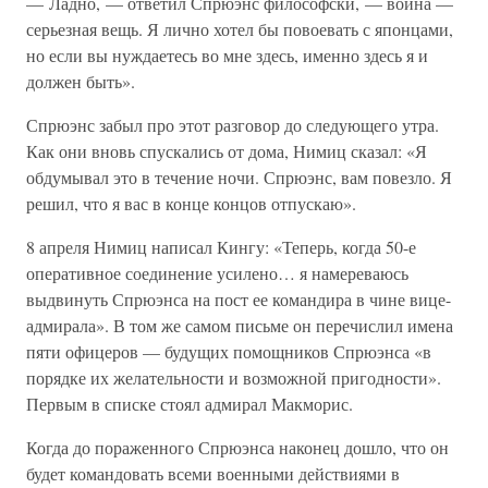
— Ладно, — ответил Спрюэнс философски, — война —
серьезная вещь. Я лично хотел бы повоевать с японцами,
но если вы нуждаетесь во мне здесь, именно здесь я и
должен быть».
Спрюэнс забыл про этот разговор до следующего утра.
Как они вновь спускались от дома, Нимиц сказал: «Я
обдумывал это в течение ночи. Спрюэнс, вам повезло. Я
решил, что я вас в конце концов отпускаю».
8 апреля Нимиц написал Кингу: «Теперь, когда 50-е
оперативное соединение усилено… я намереваюсь
выдвинуть Спрюэнса на пост ее командира в чине вице-
адмирала». В том же самом письме он перечислил имена
пяти офицеров — будущих помощников Спрюэнса «в
порядке их желательности и возможной пригодности».
Первым в списке стоял адмирал Макморис.
Когда до пораженного Спрюэнса наконец дошло, что он
будет командовать всеми военными действиями в