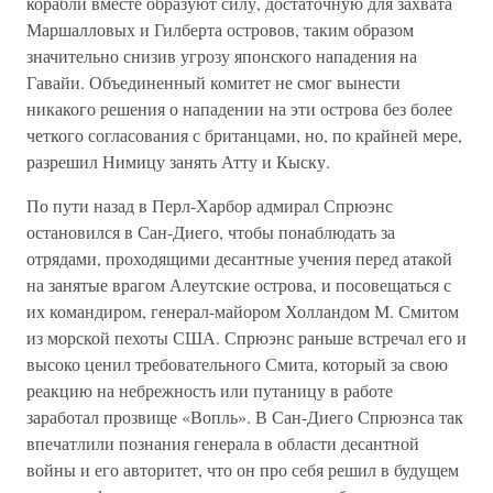
корабли вместе образуют силу, достаточную для захвата
Маршалловых и Гилберта островов, таким образом
значительно снизив угрозу японского нападения на
Гавайи. Объединенный комитет не смог вынести
никакого решения о нападении на эти острова без более
четкого согласования с британцами, но, по крайней мере,
разрешил Нимицу занять Атту и Кыску.
По пути назад в Перл-Харбор адмирал Спрюэнс
остановился в Сан-Диего, чтобы понаблюдать за
отрядами, проходящими десантные учения перед атакой
на занятые врагом Алеутские острова, и посовещаться с
их командиром, генерал-майором Холландом М. Смитом
из морской пехоты США. Спрюэнс раньше встречал его и
высоко ценил требовательного Смита, который за свою
реакцию на небрежность или путаницу в работе
заработал прозвище «Вопль». В Сан-Диего Спрюэнса так
впечатлили познания генерала в области десантной
войны и его авторитет, что он про себя решил в будущем