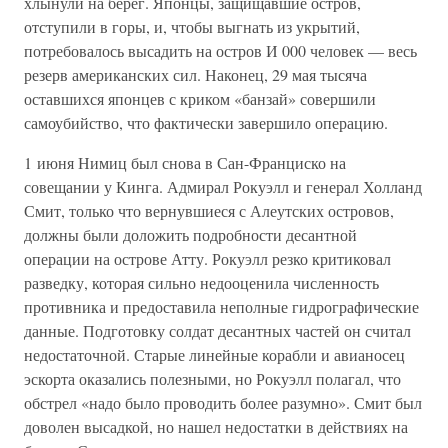
хлынули на берег. Японцы, защищавшие остров,
отступили в горы, и, чтобы выгнать из укрытий,
потребовалось высадить на остров И 000 человек — весь
резерв американских сил. Наконец, 29 мая тысяча
оставшихся японцев с криком «банзай» совершили
самоубийство, что фактически завершило операцию.
1 июня Нимиц был снова в Сан-Франциско на
совещании у Кинга. Адмирал Рокуэлл и генерал Холланд
Смит, только что вернувшиеся с Алеутских островов,
должны были доложить подробности десантной
операции на острове Атту. Рокуэлл резко критиковал
разведку, которая сильно недооценила численность
противника и предоставила неполные гидрографические
данные. Подготовку солдат десантных частей он считал
недостаточной. Старые линейные корабли и авианосец
эскорта оказались полезными, но Рокуэлл полагал, что
обстрел «надо было проводить более разумно». Смит был
доволен высадкой, но нашел недостатки в действиях на