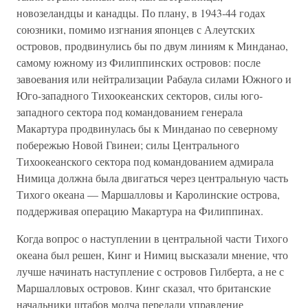
новозеландцы и канадцы. По плану, в 1943-44 годах
союзники, помимо изгнания японцев с Алеутских
островов, продвинулись бы по двум линиям к Минданао,
самому южному из Филиппинских островов: после
завоевания или нейтрализации Рабаула силами Южного и
Юго-западного Тихоокеанских секторов, силы юго-
западного сектора под командованием генерала
Макартура продвинулась бы к Минданао по северному
побережью Новой Гвинеи; силы Центрального
Тихоокеанского сектора под командованием адмирала
Нимица должна была двигаться через центральную часть
Тихого океана — Маршалловы и Каролинские острова,
поддерживая операцию Макартура на Филиппинах.
Когда вопрос о наступлении в центральной части Тихого
океана был решен, Кинг и Нимиц высказали мнение, что
лучше начинать наступление с островов Гилберта, а не с
Маршалловых островов. Кинг сказал, что британские
начальники штабов молча передали управление