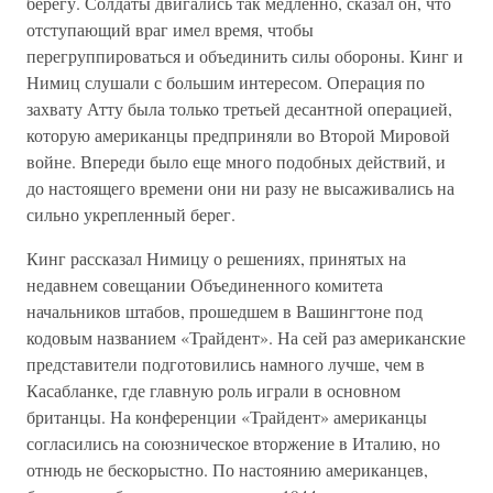
берегу. Солдаты двигались так медленно, сказал он, что
отступающий враг имел время, чтобы
перегруппироваться и объединить силы обороны. Кинг и
Нимиц слушали с большим интересом. Операция по
захвату Атту была только третьей десантной операцией,
которую американцы предприняли во Второй Мировой
войне. Впереди было еще много подобных действий, и
до настоящего времени они ни разу не высаживались на
сильно укрепленный берег.
Кинг рассказал Нимицу о решениях, принятых на
недавнем совещании Объединенного комитета
начальников штабов, прошедшем в Вашингтоне под
кодовым названием «Трайдент». На сей раз американские
представители подготовились намного лучше, чем в
Касабланке, где главную роль играли в основном
британцы. На конференции «Трайдент» американцы
согласились на союзническое вторжение в Италию, но
отнюдь не бескорыстно. По настоянию американцев,