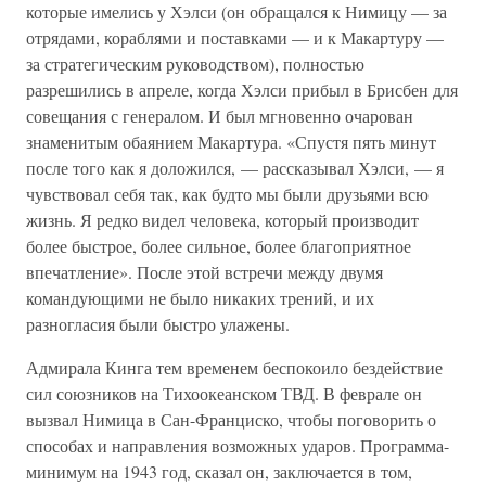
которые имелись у Хэлси (он обращался к Нимицу — за
отрядами, кораблями и поставками — и к Макартуру —
за стратегическим руководством), полностью
разрешились в апреле, когда Хэлси прибыл в Брисбен для
совещания с генералом. И был мгновенно очарован
знаменитым обаянием Макартура. «Спустя пять минут
после того как я доложился, — рассказывал Хэлси, — я
чувствовал себя так, как будто мы были друзьями всю
жизнь. Я редко видел человека, который производит
более быстрое, более сильное, более благоприятное
впечатление». После этой встречи между двумя
командующими не было никаких трений, и их
разногласия были быстро улажены.
Адмирала Кинга тем временем беспокоило бездействие
сил союзников на Тихоокеанском ТВД. В феврале он
вызвал Нимица в Сан-Франциско, чтобы поговорить о
способах и направления возможных ударов. Программа-
минимум на 1943 год, сказал он, заключается в том,