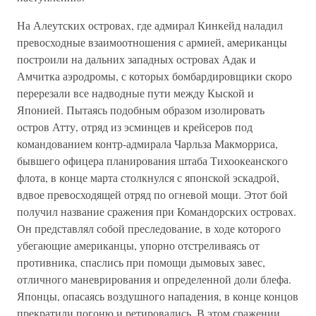
На Алеутских островах, где адмирал Кинкейд наладил
превосходные взаимоотношения с армией, американцы
построили на дальних западных островах Адак и
Амчитка аэродромы, с которых бомбардировщики скоро
перерезали все надводные пути между Кыской и
Японией. Пытаясь подобным образом изолировать
остров Атту, отряд из эсминцев и крейсеров под
командованием контр-адмирала Чарльза Макморриса,
бывшего офицера планирования штаба Тихоокеанского
флота, в конце марта столкнулся с японской эскадрой,
вдвое превосходящей отряд по огневой мощи. Этот бой
получил название сражения при Командорских островах.
Он представлял собой преследование, в ходе которого
убегающие американцы, упорно отстреливаясь от
противника, спаслись при помощи дымовых завес,
отличного маневрирования и определенной доли блефа.
Японцы, опасаясь воздушного нападения, в конце концов
прекратили погоню и ретировались. В этом сражении,