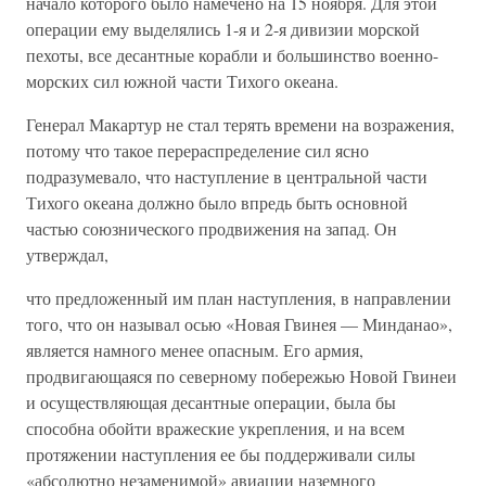
начало которого было намечено на 15 ноября. Для этой
операции ему выделялись 1-я и 2-я дивизии морской
пехоты, все десантные корабли и большинство военно-
морских сил южной части Тихого океана.
Генерал Макартур не стал терять времени на возражения,
потому что такое перераспределение сил ясно
подразумевало, что наступление в центральной части
Тихого океана должно было впредь быть основной
частью союзнического продвижения на запад. Он
утверждал,
что предложенный им план наступления, в направлении
того, что он называл осью «Новая Гвинея — Минданао»,
является намного менее опасным. Его армия,
продвигающаяся по северному побережью Новой Гвинеи
и осуществляющая десантные операции, была бы
способна обойти вражеские укрепления, и на всем
протяжении наступления ее бы поддерживали силы
«абсолютно незаменимой» авиации наземного