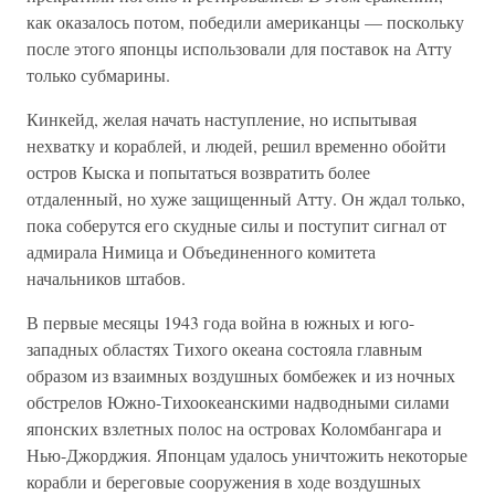
как оказалось потом, победили американцы — поскольку
после этого японцы использовали для поставок на Атту
только субмарины.
Кинкейд, желая начать наступление, но испытывая
нехватку и кораблей, и людей, решил временно обойти
остров Кыска и попытаться возвратить более
отдаленный, но хуже защищенный Атту. Он ждал только,
пока соберутся его скудные силы и поступит сигнал от
адмирала Нимица и Объединенного комитета
начальников штабов.
В первые месяцы 1943 года война в южных и юго-
западных областях Тихого океана состояла главным
образом из взаимных воздушных бомбежек и из ночных
обстрелов Южно-Тихоокеанскими надводными силами
японских взлетных полос на островах Коломбангара и
Нью-Джорджия. Японцам удалось уничтожить некоторые
корабли и береговые сооружения в ходе воздушных