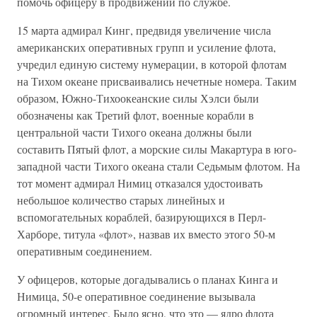
помочь офицеру в продвижении по службе.
15 марта адмирал Кинг, предвидя увеличение числа
американских оперативных групп и усиление флота,
учредил единую систему нумерации, в которой флотам
на Тихом океане присваивались нечетные номера. Таким
образом, Южно-Тихоокеанские силы Хэлси были
обозначены как Третий флот, военные корабли в
центральной части Тихого океана должны были
составить Пятый флот, а морские силы Макартура в юго-
западной части Тихого океана стали Седьмым флотом. На
тот момент адмирал Нимиц отказался удостоивать
небольшое количество старых линейных и
вспомогательных кораблей, базирующихся в Перл-
Харборе, титула «флот», назвав их вместо этого 50-м
оперативным соединением.
У офицеров, которые догадывались о планах Кинга и
Нимица, 50-е оперативное соединение вызывала
огромный интерес. Было ясно, что это — ядро флота