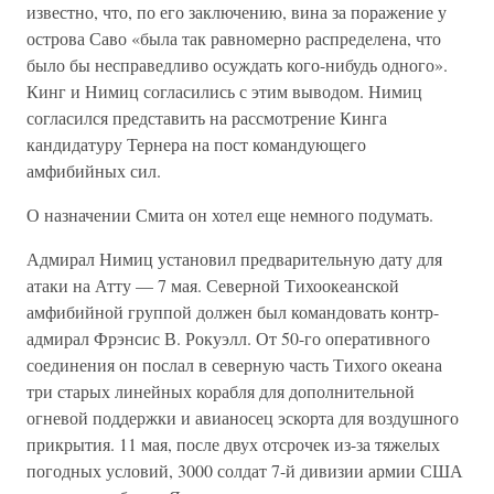
известно, что, по его заключению, вина за поражение у
острова Саво «была так равномерно распределена, что
было бы несправедливо осуждать кого-нибудь одного».
Кинг и Нимиц согласились с этим выводом. Нимиц
согласился представить на рассмотрение Кинга
кандидатуру Тернера на пост командующего
амфибийных сил.
О назначении Смита он хотел еще немного подумать.
Адмирал Нимиц установил предварительную дату для
атаки на Атту — 7 мая. Северной Тихоокеанской
амфибийной группой должен был командовать контр-
адмирал Фрэнсис В. Рокуэлл. От 50-го оперативного
соединения он послал в северную часть Тихого океана
три старых линейных корабля для дополнительной
огневой поддержки и авианосец эскорта для воздушного
прикрытия. 11 мая, после двух отсрочек из-за тяжелых
погодных условий, 3000 солдат 7-й дивизии армии США