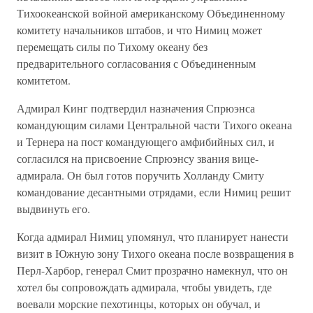
Тихоокеанской войной американскому Объединенному
комитету начальников штабов, и что Нимиц может
перемещать силы по Тихому океану без
предварительного согласования с Объединенным
комитетом.
Адмирал Кинг подтвердил назначения Спрюэнса
командующим силами Центральной части Тихого океана
и Тернера на пост командующего амфибийных сил, и
согласился на присвоение Спрюэнсу звания вице-
адмирала. Он был готов поручить Холланду Смиту
командование десантными отрядами, если Нимиц решит
выдвинуть его.
Когда адмирал Нимиц упомянул, что планирует нанести
визит в Южную зону Тихого океана после возвращения в
Перл-Харбор, генерал Смит прозрачно намекнул, что он
хотел бы сопровождать адмирала, чтобы увидеть, где
воевали морские пехотинцы, которых он обучал, и