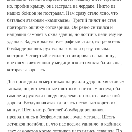
но, пробив крышу, она застряла на чердаке. Никто из
наших бойцов не пострадал. Нам сразу стало ясно, что
батальон атакован «камикадзе». Третий пилот не стал
повторять ошибку сотоварища. Он резко снизился и
направил самолет в окна здания, но достичь цели ему не
удалось. Задев крылом телеграфный столб, истребитель-
бомбардировщик рухнул на землю и сразу запылал
костром. Четвертый самолет, спикировав на колонну,
врезался в автомашину медицинского пункта батальона,
которая загорелась.
Два последних «смертника» нацелили удар по хвостовым
танкам, но, встреченные плотным зенитным огнем, оба
самолета рухнули в воду недалеко от полотна железной
дороги. Воздушная атака длилась несколько коротких
минут. Шесть истребителей-бомбардировщиков
превратились в бесформенные груды металла. Шесть
летчиков погибли, и, что нас весьма удивило, в кабинах
двух самолетов кроме летчиков находились девушки. По