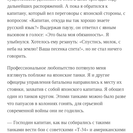
дальнейших распоряжений. А пока я обратился к
капитану, который вел переговоры с японской стороны, с
вопросом: «Капитан, откуда вы так хорошо знаете
русский язык?» Выдержав паузу, он ответил с явным
вызовом в голосе: «Это была моя обязанность». Я
улыбнулся. Хотелось ему резануть: «Спустись, милок, с
неба на землю! Ваша песенка спета!», но не стал ничего
говорить.
Профессиональное любопытство потянуло меня
взглянуть поближе на японские танки. Я и другие
офицеры управления батальона направились к месту их
стоянки, захватив с собой японского капитана. Я обошел
один из танков кругом. Этими танками можно было разве
что папуасов в колониях гонять, для серьезной
современной войны они не годились.
— Господин капитан, как вы собирались с такими
танками вести бои с советскими «Т-34» и американскими