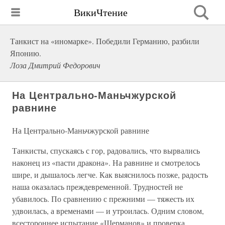
ВикиЧтение
Танкист на «иномарке». Победили Германию, разбили
Японию.
Лоза Дмитрий Федорович
На Центрально-Маньчжурской
равнине
На Центрально-Маньчжурской равнине
Танкисты, спускаясь с гор, радовались, что вырвались
наконец из «пасти дракона». На равнине и смотрелось
шире, и дышалось легче. Как выяснилось позже, радость
наша оказалась преждевременной. Трудностей не
убавилось. По сравнению с прежними — тяжесть их
удвоилась, а временами — и утроилась. Одним словом,
всестороннее испытание «Шерманов» и проверка