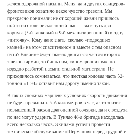
железнодорожной насыпи. Меня, да и других офицеров-
фронтовиков охватило некое чувство тревоги. Мы
прекрасно понимали: не от хорошей жизни пришлось
пойти на столь рискованный шаг — вытянуть два
корпуса (5-й танковый и 9-й механизированный) в одну
«ниточку». Кому дано знать, сколько «подводных
камней» на этом спасительном и вместе с тем опасном
пути? Вдвойне будет тяжело двигаться частям второго
эшелона армии, то бишь нам, «иномарочникам», по
изрядно разбитой насыпи стальной магистрали. Не
приходилось сомневаться, что жесткая ходовая часть 32-
тонной «Т-34» оставит нам дорогу именно такой.
В таких сложных маршевых условиях скорость движения
не будет превышать 5–6 километров в час, а это значит
повышенный расход драгоценной солярки, да и с воздуха
по нас могут ударить. В Тунляо 46-я бригада находилась
всего несколько часов. Экипажи успели провести
техническое обслуживание «Шерманов» перед трудной и