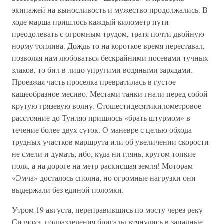
экипажей на выносливость и мужество продолжались. В
ходе марша пришлось каждый километр пути
преодолевать с огромным трудом, тратя почти двойную
норму топлива. Дождь то на короткое время переставал,
позволяя нам любоваться бескрайними посевами тучных
злаков, то бил в лицо упругими водяными зарядами.
Проезжая часть проселка превратилась в густое
кашеобразное месиво. Местами танки гнали перед собой
крутую грязевую волну. Стошестидесятикилометровое
расстояние до Тунляо пришлось «брать штурмом» в
течение более двух суток. О маневре с целью обхода
трудных участков маршрута или об увеличении скорости
не смели и думать, ибо, куда ни глянь, кругом топкие
поля, а на дороге на метр раскисшая земля! Моторам
«Эмча» досталось сполна, но огромные нагрузки они
выдержали без единой поломки.
Утром 19 августа, переправившись по мосту через реку
Силяохэ, подразделения бригады втянулись в западные