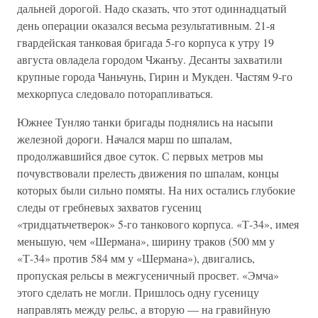
дальней дорогой. Надо сказать, что этот одиннадцатый
день операции оказался весьма результативным. 21-я
гвардейская танковая бригада 5-го корпуса к утру 19
августа овладела городом Чжанъу. Десанты захватили
крупные города Чаньчунь, Гирин и Мукден. Частям 9-го
мехкорпуса следовало поторапливаться.
Южнее Тунляо танки бригады поднялись на насыпи
железной дороги. Начался марш по шпалам,
продолжавшийся двое суток. С первых метров мы
почувствовали прелесть движения по шпалам, концы
которых были сильно помяты. На них остались глубокие
следы от гребневых захватов гусениц
«тридцатьчетверок» 5-го танкового корпуса. «Т-34», имея
меньшую, чем «Шермана», ширину траков (500 мм у
«Т-34» против 584 мм у «Шермана»), двигались,
пропуская рельсы в межгусеничный просвет. «Эмча»
этого сделать не могли. Пришлось одну гусеницу
направлять между рельс, а вторую — на гравийную