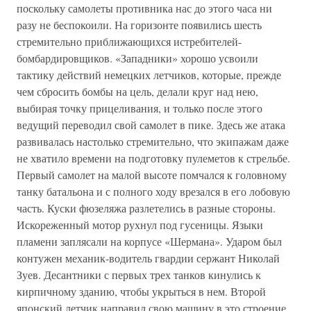
поскольку самолеты противника нас до этого часа ни
разу не беспокоили. На горизонте появились шесть
стремительно приближающихся истребителей-
бомбардировщиков. «Западники» хорошо усвоили
тактику действий немецких летчиков, которые, прежде
чем сбросить бомбы на цель, делали круг над нею,
выбирая точку прицеливания, и только после этого
ведущий переводил свой самолет в пике. Здесь же атака
развивалась настолько стремительно, что экипажам даже
не хватило времени на подготовку пулеметов к стрельбе.
Первый самолет на малой высоте помчался к головному
танку батальона и с полного ходу врезался в его лобовую
часть. Куски фюзеляжа разлетелись в разные стороны.
Искореженный мотор рухнул под гусеницы. Языки
пламени заплясали на корпусе «Шермана». Ударом был
контужен механик-водитель гвардии сержант Николай
Зуев. Десантники с первых трех танков кинулись к
кирпичному зданию, чтобы укрыться в нем. Второй
японский летчик направил свою машину в это строение,