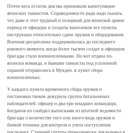
Почти весь остаток дня мы принимали капитуляцию
японских танкистов. Справедливости ради надо сказать,
что даже в этот трудный и позорный для японской армии
период ее офицеры и солдаты выполняли все пункты
инструкции относительно сдачи оружия и оборудования.
Военная дисциплина поддерживалась до последнего
рокового момента, когда более тысячи солдат и офицеров
бригады стали военнопленными. Но вот отдана по-
японски команда, и бывшие танкисты под усиленной
охраной отправились в Мукден, в пункт сбора
военнопленных.
У каждого пункта временного сбора оружия и
постановки танков дежурила группа батальонных
наблюдателей: офицер и два-три младших командира.
Богданов их снабдил выписками из штатной ведомости
бригады о количестве того или иного вида оружия и
боевой техники для контроля и учета поступления
последних. Старший группы периодически докладывал в