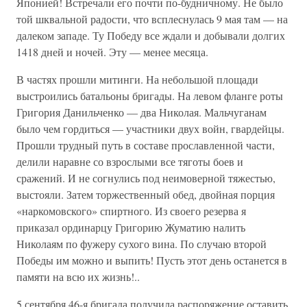
Японией! Встречали его почти по-будничному. Не было
той шквальной радости, что всплеснулась 9 мая там — на
далеком западе. Ту Победу все ждали и добывали долгих
1418 дней и ночей. Эту — менее месяца.
В частях прошли митинги. На небольшой площади
выстроились батальоны бригады. На левом фланге роты
Григория Данильченко — два Николая. Мальчуганам
было чем гордиться — участники двух войн, гвардейцы.
Прошли трудный путь в составе прославленной части,
делили наравне со взрослыми все тяготы боев и
сражений. И не согнулись под неимоверной тяжестью,
выстояли. Затем торжественный обед, двойная порция
«наркомовского» спиртного. Из своего резерва я
приказал ординарцу Григорию Жуматию налить
Николаям по фужеру сухого вина. По случаю второй
Победы им можно и выпить! Пусть этот день останется в
памяти на всю их жизнь!..
5 сентября 46-я бригада получила распоряжение оставить