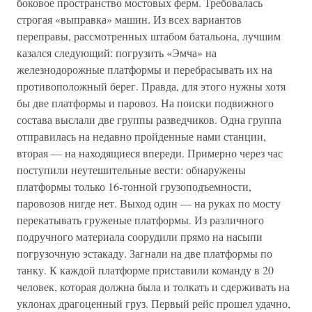
боковое пространство мостовых ферм. Требовалась
строгая «выправка» машин. Из всех вариантов
переправы, рассмотренных штабом батальона, лучшим
казался следующий: погрузить «Эмча» на
железнодорожные платформы и перебрасывать их на
противоположный берег. Правда, для этого нужны хотя
бы две платформы и паровоз. На поиски подвижного
состава выслали две группы разведчиков. Одна группа
отправилась на недавно пройденные нами станции,
вторая — на находящиеся впереди. Примерно через час
поступили неутешительные вести: обнаружены
платформы только 16-тонной грузоподъемности,
паровозов нигде нет. Выход один — на руках по мосту
перекатывать груженые платформы. Из различного
подручного материала соорудили прямо на насыпи
погрузочную эстакаду. Загнали на две платформы по
танку. К каждой платформе приставили команду в 20
человек, которая должна была и толкать и сдерживать на
уклонах драгоценный груз. Первый рейс прошел удачно,