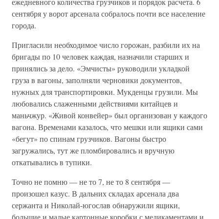
ежедневного количества грузчиков и порядок расчета. 6
сентября у ворот арсенала собралось почти все население
города.
Пригласили необходимое число горожан, разбили их на
бригады по 10 человек каждая, назначили старших и
принялись за дело. «Эмчисты» руководили укладкой
груза в вагоны, заполняли черновики документов,
нужных для транспортировки. Мукденцы грузили. Мы
любовались слаженными действиями китайцев и
маньчжур. «Живой конвейер» был организован у каждого
вагона. Временами казалось, что мешки или ящики сами
«бегут» по спинам грузчиков. Вагоны быстро
загружались, тут же пломбировались и вручную
откатывались в тупики.
Точно не помню — не то 7, не то 8 сентября —
произошел казус. В дальних складах арсенала два
сержанта и Николай-югослав обнаружили ящики,
большие и малые картонные коробки с медикаментами и