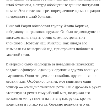
штаб батальона, а оттуда обобщенные данные поступали
ко мне. Эти сведения через определенное время по радио
я передавал в штаб бригады.
Николай Радин облюбовал группу Ивана Корчака,
собиравшую стрелковое оружие. Он был неравнодушен к
пистолетам и, видать, очень хотел пострелять из
японского. Поэтому наш Миклош, как иногда его
называли на венгерский лад, пристроился поближе к
заветной цели.
Интересно было наблюдать за поведением вражеских
солдат и офицеров, сдающих оружие и другую военную
амуницию. Одни это делали спокойно, другие — явно
нервничали. Особенно привлек мое внимание один
офицер — командир танковой роты. Он с дрожью в руках
отстегнул от ремня самурайский меч, подержал его
несколько минут почти на вытянутых руках, крепко
поцеловал и только тогда, бережно положив его на