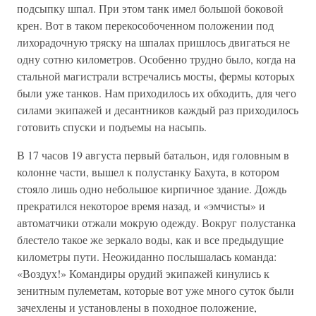
подсыпку шпал. При этом танк имел большой боковой
крен. Вот в таком перекособоченном положении под
лихорадочную тряску на шпалах пришлось двигаться не
одну сотню километров. Особенно трудно было, когда на
стальной магистрали встречались мосты, фермы которых
были уже танков. Нам приходилось их обходить, для чего
силами экипажей и десантников каждый раз приходилось
готовить спуски и подъемы на насыпь.
В 17 часов 19 августа первый батальон, идя головным в
колонне части, вышел к полустанку Бахута, в котором
стояло лишь одно небольшое кирпичное здание. Дождь
прекратился некоторое время назад, и «эмчисты» и
автоматчики отжали мокрую одежду. Вокруг полустанка
блестело такое же зеркало воды, как и все предыдущие
километры пути. Неожиданно послышалась команда:
«Воздух!» Командиры орудий экипажей кинулись к
зенитным пулеметам, которые вот уже много суток были
зачехлены и установлены в походное положение,