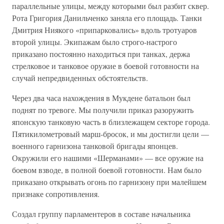
параллельные улицы, между которыми был разбит сквер.
Рота Григория Данильченко заняла его площадь. Танки
Дмитрия Ниякого «припарковались» вдоль тротуаров
второй улицы. Экипажам было строго-настрого
приказано постоянно находиться при танках, держа
стрелковое и танковое оружие в боевой готовности на
случай непредвиденных обстоятельств.
Через два часа нахождения в Мукдене батальон был
поднят по тревоге. Мы получили приказ разоружить
японскую танковую часть в близлежащем секторе города.
Пятикилометровый марш-бросок, и мы достигли цели —
военного гарнизона танковой бригады японцев.
Окружили его нашими «Шерманами» — все оружие на
боевом взводе, в полной боевой готовности. Нам было
приказано открывать огонь по гарнизону при малейшем
признаке сопротивления.
Создал группу парламентеров в составе начальника