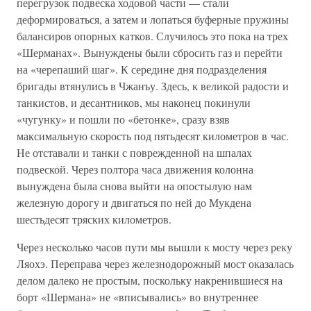
перегрузок подвеска ходовой части — стали
деформироваться, а затем и лопаться буферные пружины
балансиров опорных катков. Случилось это пока на трех
«Шерманах». Вынуждены были сбросить газ и перейти
на «черепаший шаг». К середине дня подразделения
бригады втянулись в Чжанъу. Здесь, к великой радости и
танкистов, и десантников, мы наконец покинули
«чугунку» и пошли по «бетонке», сразу взяв
максимальную скорость под пятьдесят километров в час.
Не отставали и танки с поврежденной на шпалах
подвеской. Через полтора часа движения колонна
вынуждена была снова выйти на опостылую нам
железную дорогу и двигаться по ней до Мукдена
шестьдесят тряских километров.
Через несколько часов пути мы вышли к мосту через реку
Ляохэ. Переправа через железнодорожный мост оказалась
делом далеко не простым, поскольку накренившиеся на
борт «Шермана» не «вписывались» во внутреннее