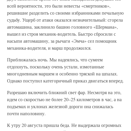
всей вероятности, это были невесты «смертников»,
решившие разделить со своими избранниками печальную
судьбу. Ущерб от атаки оказался незначительный: сгорела
автомашина, заклинило башню головного «Шермана»,
вышел из строя механик-водитель. Быстро сбросили с
насыпи автомашину, за рычаги «Эмча» сел помощник
механика-водителя, и марш продолжился.
Приближалась ночь. Мы надеялись, что сумеем
отдохнуть, поскольку очень устали, измотанные
многодневным маршем и особенно тряской на шпалах.
Однако поступил категоричный приказ двигаться вперед.
Разрешаю включить ближний свет фар. Несмотря на это,
идем со скоростью не более 20–25 километров в час, а на
подъемах и уклонах железной дороги она снижалась
почти наполовину.
К утру 20 августа пришла беда. Не выдержала огромных