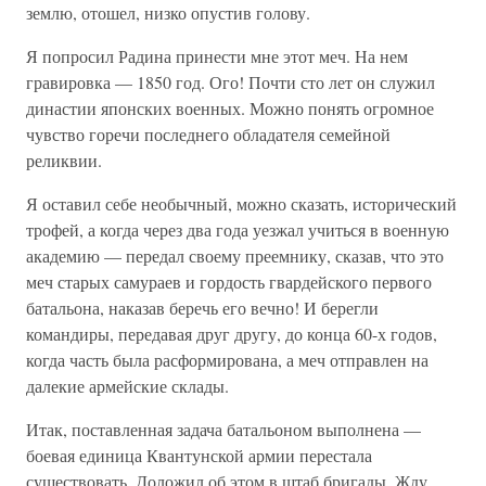
землю, отошел, низко опустив голову.
Я попросил Радина принести мне этот меч. На нем
гравировка — 1850 год. Ого! Почти сто лет он служил
династии японских военных. Можно понять огромное
чувство горечи последнего обладателя семейной
реликвии.
Я оставил себе необычный, можно сказать, исторический
трофей, а когда через два года уезжал учиться в военную
академию — передал своему преемнику, сказав, что это
меч старых самураев и гордость гвардейского первого
батальона, наказав беречь его вечно! И берегли
командиры, передавая друг другу, до конца 60-х годов,
когда часть была расформирована, а меч отправлен на
далекие армейские склады.
Итак, поставленная задача батальоном выполнена —
боевая единица Квантунской армии перестала
существовать. Доложил об этом в штаб бригады. Жду