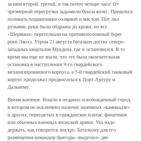
за ним второй, третий, и так почти четыре часа! От
чрезмерной перегрузки задымили буксы колес. Пришлось
поливать подшипники соляркой и маслом. Пот лил
ручьями, руки были обдраны до крови, но все
«Шермана» перетолкали на противоположный берег
реки Ляохэ. Утром 21 августа батальон достиг северо-
западных кварталов Мукдена, где и остановился. В то
время мы еще не знали, что это была окончательная
остановка в наступлении 9-го гвардейского
механизированного корпуса, а 5-й гвардейский танковый
корпус продолжал продвигаться к Порт-Артуру и
Дальнему.
Время военное. Вошли в недавно освобожденный город,
в котором не исключено наличие наземных «камикадзе»
и других, переодетых в гражданское платье, фанатиков
или обычных военных японской армии. Ухо надо
держать, как говорится, востро. Батальону для его
размещения командир бригады «выделил» две