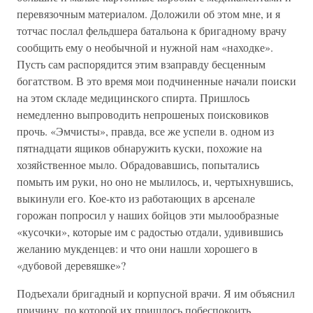
перевязочным материалом. Доложили об этом мне, и я
тотчас послал фельдшера батальона к бригадному врачу
сообщить ему о необычной и нужной нам «находке».
Пусть сам распорядится этим взаправду бесценным
богатством. В это время мои подчиненные начали поиски
на этом складе медицинского спирта. Пришлось
немедленно выпроводить непрошеных поисковиков
прочь. «Эмчисты», правда, все же успели в. одном из
пятнадцати ящиков обнаружить куски, похожие на
хозяйственное мыло. Обрадовавшись, попытались
помыть им руки, но оно не мылилось, и, чертыхнувшись,
выкинули его. Кое-кто из работающих в арсенале
горожан попросил у наших бойцов эти мылообразные
«кусочки», которые им с радостью отдали, удивившись
желанию мукденцев: и что они нашли хорошего в
«дубовой деревяшке»?
Подъехали бригадный и корпусной врачи. Я им объяснил
причину, по которой их пришлось побеспокоить.