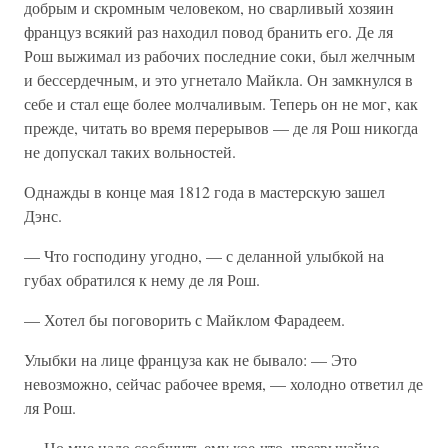
добрым и скромным человеком, но сварливый хозяин
француз всякий раз находил повод бранить его. Де ля
Рош выжимал из рабочих последние соки, был желчным
и бессердечным, и это угнетало Майкла. Он замкнулся в
себе и стал еще более молчаливым. Теперь он не мог, как
прежде, читать во время перерывов — де ля Рош никогда
не допускал таких вольностей.
Однажды в конце мая 1812 года в мастерскую зашел
Дэнс.
— Что господину угодно, — с деланной улыбкой на
губах обратился к нему де ля Рош.
— Хотел бы поговорить с Майклом Фарадеем.
Улыбки на лице француза как не бывало: — Это
невозможно, сейчас рабочее время, — холодно ответил де
ля Рош.
— Но мне надо сообщить ему кое-что, чрезвычайно