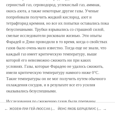
сернистый газ, сероводород, углекислый газ, аммиак,
окись азота, а также некоторые другие газы. Ученые
попробовали получить жидкий кислород, азот и
тетрафторид кремния, но все их попытки оставались пока
безуспешными. Трубки взрывались со страшной силой,
смелые исследователи рисковали жизнью. Эти опыты
Фарадей и Дэви проводили в то время, когда о свойствах
газов было очень мало известно. Тогда еще не знали, что
каждый газ имеет критическую температуру, выше
которой его невозможно сжижить ни при каких
условиях. Газы, которые Фарадею не удалось сжижить,
имели критическую температуру намного ниже 0°С.
Такие температуры он не мог получить путем обычного
охлаждения сосудов, и в результате все его усилия
оказывались безуспешными.
Исследования по сжижению газов были прерваны
неожиданной вестью, которую принес Дэви. Он вошел в
←
→
ЖОЗЕФ ЛУИ ГЕЙ-ЛЮССАК (1778–1850)
ЙЕНС ЯКОБ БЕРЦЕЛИУС (1779–1848)
лабораторию и, протянув Фарадею только что вышедший