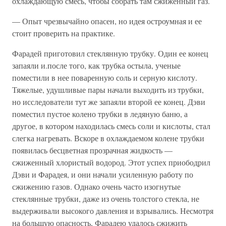
охлаждающую смесь, чтобы собрать там сжиженный газ.
— Опыт чрезвычайно опасен, но идея остроумная и ее
стоит проверить на практике.
Фарадей приготовил стеклянную трубку. Один ее конец
запаяли и.после того, как трубка остыла, ученые
поместили в нее поваренную соль и серную кислоту.
Тяжелые, удушливые пары начали выходить из трубки,
но исследователи тут же запаяли второй ее конец. Дэви
поместил пустое колено трубки в ледяную баню, а
другое, в котором находилась смесь соли и кислоты, стал
слегка нагревать. Вскоре в охлаждаемом колене трубки
появилась бесцветная прозрачная жидкость —
сжиженный хлористый водород. Этот успех приободрил
Дэви и Фарадея, и они начали усиленную работу по
сжижению газов. Однако очень часто изогнутые
стеклянные трубки, даже из очень толстого стекла, не
выдерживали высокого давления и взрывались. Несмотря
на большую опасность, Фарадею удалось сжижить