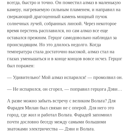
всегда, быстро и точно. Он поместил алмаз в маленькую
камеру, нагреваемую сильным пламенем, и направил на
сверкающий драгоценный камень мощный пучок
солнечных лучей, собранных линзой. Через некоторое
время перстень расплавился, но сам алмаз все еще
оставался прежним. Герцог самодовольно наблюдал за
происходящим. Но это длилось недолго. Когда
температура стала достаточно высокой, алмаз стал на
глазах уменьшаться и в конце концов вовсе исчез. Герцог
был поражен:
— Удивительно! Мой алмаз испарился! — промолвил он.
— Не испарился, он сгорел, — поправил герцога Дэви…
А разве можно забыть встречу с великим Вольта? Для
Фарадея Милан был связан не с оперой. Для него это
город, где жил и работал Вольта. Фарадей запомнил
почти дословно беседу между самыми большими
знатоками электричества — Дэви и Вольта.