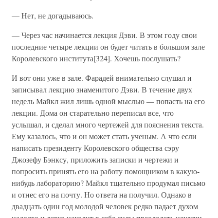
— Нет, не догадываюсь.
— Через час начинается лекция Дэви. В этом году свои
последние четыре лекции он будет читать в большом зале
Королевского института[324]. Хочешь послушать?
И вот они уже в зале. Фарадей внимательно слушал и
записывал лекцию знаменитого Дэви. В течение двух
недель Майкл жил лишь одной мыслью — попасть на его
лекции. Дома он старательно переписал все, что
услышал, и сделал много чертежей для пояснения текста.
Ему казалось, что и он может стать ученым. А что если
написать президенту Королевского общества сэру
Джозефу Бэнксу, приложить записки и чертежи и
попросить принять его на работу помощником в какую-
нибудь лабораторию? Майкл тщательно продумал письмо
и отнес его на почту. Но ответа на получил. Однако в
двадцать один год молодой человек редко падает духом
надолго и легко находит в себе силы преодолеть неудачи.