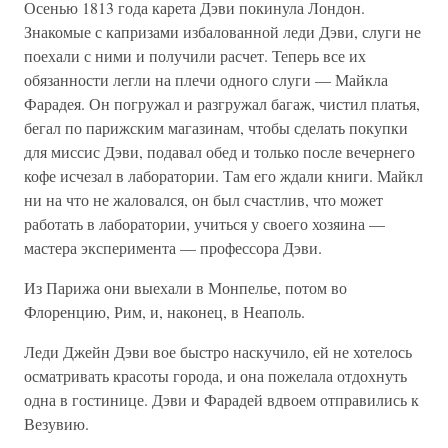
Осенью 1813 года карета Дэви покинула Лондон.
Знакомые с капризами избалованной леди Дэви, слуги не
поехали с ними и получили расчет. Теперь все их
обязанности легли на плечи одного слуги — Майкла
Фарадея. Он погружал и разгружал багаж, чистил платья,
бегал по парижским магазинам, чтобы сделать покупки
для миссис Дэви, подавал обед и только после вечернего
кофе исчезал в лаборатории. Там его ждали книги. Майкл
ни на что не жаловался, он был счастлив, что может
работать в лаборатории, учиться у своего хозяина —
мастера эксперимента — профессора Дэви.
Из Парижа они выехали в Монпелье, потом во
Флоренцию, Рим, и, наконец, в Неаполь.
Леди Джейн Дэви вое быстро наскучило, ей не хотелось
осматривать красоты города, и она пожелала отдохнуть
одна в гостинице. Дэви и Фарадей вдвоем отправились к
Везувию.