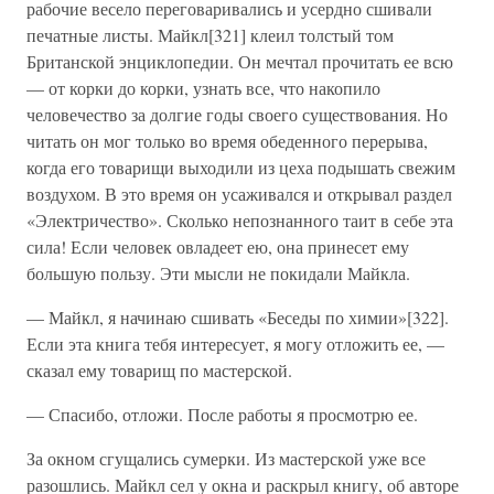
рабочие весело переговаривались и усердно сшивали
печатные листы. Майкл[321] клеил толстый том
Британской энциклопедии. Он мечтал прочитать ее всю
— от корки до корки, узнать все, что накопило
человечество за долгие годы своего существования. Но
читать он мог только во время обеденного перерыва,
когда его товарищи выходили из цеха подышать свежим
воздухом. В это время он усаживался и открывал раздел
«Электричество». Сколько непознанного таит в себе эта
сила! Если человек овладеет ею, она принесет ему
большую пользу. Эти мысли не покидали Майкла.
— Майкл, я начинаю сшивать «Беседы по химии»[322].
Если эта книга тебя интересует, я могу отложить ее, —
сказал ему товарищ по мастерской.
— Спасибо, отложи. После работы я просмотрю ее.
За окном сгущались сумерки. Из мастерской уже все
разошлись. Майкл сел у окна и раскрыл книгу, об авторе