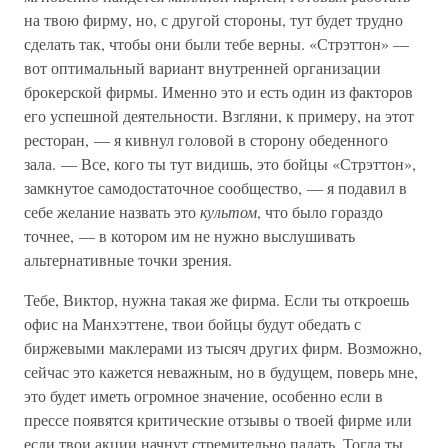
на твою фирму, но, с другой стороны, тут будет трудно
сделать так, чтобы они были тебе верны. «Стрэттон» —
вот оптимальный вариант внутренней организации
брокерской фирмы. Именно это и есть один из факторов
его успешной деятельности. Взгляни, к примеру, на этот
ресторан, — я кивнул головой в сторону обеденного
зала. — Все, кого ты тут видишь, это бойцы «Стрэттон»,
замкнутое самодостаточное сообщество, — я подавил в
себе желание назвать это
культом
, что было гораздо
точнее, — в котором им не нужно выслушивать
альтернативные точки зрения.
Тебе, Виктор, нужна такая же фирма. Если ты откроешь
офис на Манхэттене, твои бойцы будут обедать с
биржевыми маклерами из тысяч других фирм. Возможно,
сейчас это кажется неважным, но в будущем, поверь мне,
это будет иметь огромное значение, особенно если в
прессе появятся критические отзывы о твоей фирме или
если твои акции начнут стремительно падать. Тогда ты