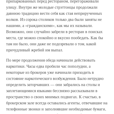
припаркованных перед рестораном, перегораживали
улицу. Внутри же молодые стрэттонцы продолжали
давнюю традицию вести себя как стая неприрученных
волков. Из сорока столиков только два были заняты не
нашими, а «гражданскими», как мы их называли.
Возможно, они случайно забрели в ресторан в поисках
места, где можно спокойно и вкусно пообедать. Как бы
там ни было, они даже не подозревали о том, какой
причудливый жребий им выпал.
По мере продолжения обеда начинали действовать
наркотики. Часы едва пробили час пополудни, а
некоторые из брокеров уже начинали приходить в
состояние наркотического возбуждения. Было нетрудно
определить заторчавших — они забрались на столы и
заплетающимися языками бессвязно рассказывали в
пространство о своих мнимых подвигах. К счастью, в
брокерском зале всегда оставались агенты, отвечавшие на
телефонные звонки и заполнявшие необходимые бумаги,