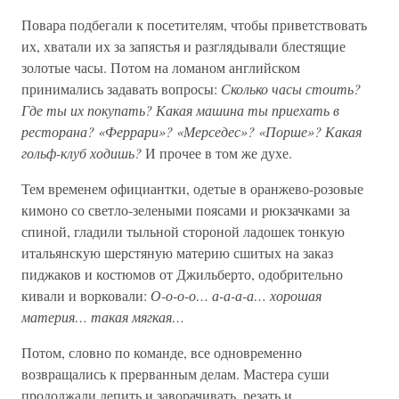
Повара подбегали к посетителям, чтобы приветствовать
их, хватали их за запястья и разглядывали блестящие
золотые часы. Потом на ломаном английском
принимались задавать вопросы:
Сколько часы стоить?
Где ты их покупать? Какая машина ты приехать в
ресторана? «Феррари»? «Мерседес»? «Порше»? Какая
гольф-клуб ходишь?
И прочее в том же духе.
Тем временем официантки, одетые в оранжево-розовые
кимоно со светло-зелеными поясами и рюкзачками за
спиной, гладили тыльной стороной ладошек тонкую
итальянскую шерстяную материю сшитых на заказ
пиджаков и костюмов от Джильберто, одобрительно
кивали и ворковали:
О-о-о-о… а-а-а-а… хорошая
материя… такая мягкая…
Потом, словно по команде, все одновременно
возвращались к прерванным делам. Мастера суши
продолжали лепить и заворачивать, резать и