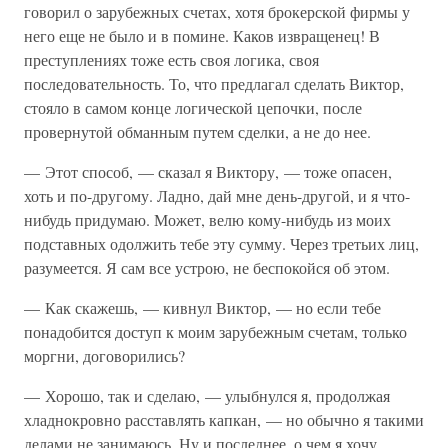
говорил о зарубежных счетах, хотя брокерской фирмы у
него еще не было и в помине. Каков извращенец! В
преступлениях тоже есть своя логика, своя
последовательность. То, что предлагал сделать Виктор,
стояло в самом конце логической цепочки, после
провернутой обманным путем сделки, а не до нее.
— Этот способ, — сказал я Виктору, — тоже опасен,
хоть и по-другому. Ладно, дай мне день-другой, и я что-
нибудь придумаю. Может, велю кому-нибудь из моих
подставных одолжить тебе эту сумму. Через третьих лиц,
разумеется. Я сам все устрою, не беспокойся об этом.
— Как скажешь, — кивнул Виктор, — но если тебе
понадобится доступ к моим зарубежным счетам, только
моргни, договорились?
— Хорошо, так и сделаю, — улыбнулся я, продолжая
хладнокровно расставлять капкан, — но обычно я такими
делами не занимаюсь. Ну и последнее, о чем я хочу