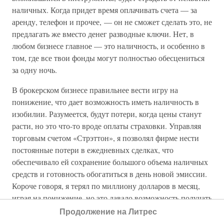
наличных. Когда придет время оплачивать счета — за
аренду, телефон и прочее, — он не сможет сделать это, не
предлагать же вместо денег разводные ключи. Нет, в
любом бизнесе главное — это наличность, и особенно в
том, где все твои фонды могут полностью обесцениться
за одну ночь.
В брокерском бизнесе правильнее вести игру на
понижение, что дает возможность иметь наличность в
изобилии. Разумеется, будут потери, когда цены станут
расти, но это что-то вроде оплаты страховки. Управляя
торговым счетом «Стрэттон», я позволял фирме нести
постоянные потери в ежедневных сделках, что
обеспечивало ей сохранение большого объема наличных
средств и готовность обогатиться в день новой эмиссии.
Короче говоря, я терял по миллиону долларов в месяц,
играя на понижение, но это давало возможность получать
десять миллионов в месяц, работая в секторе первичного
Продолжение на Литрес
размещения акций. Для меня это было столь очевидным,