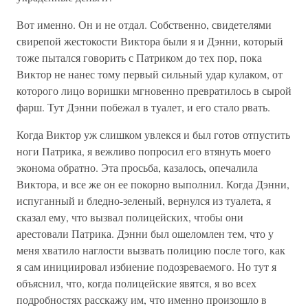
Вот именно. Он и не отдал. Собственно, свидетелями
свирепой жестокости Виктора были я и Дэнни, который
тоже пытался говорить с Патриком до тех пор, пока
Виктор не нанес тому первый сильный удар кулаком, от
которого лицо воришки мгновенно превратилось в сырой
фарш. Тут Дэнни побежал в туалет, и его стало рвать.
Когда Виктор уж слишком увлекся и был готов отпустить
ноги Патрика, я вежливо попросил его втянуть моего
эконома обратно. Эта просьба, казалось, опечалила
Виктора, и все же он ее покорно выполнил. Когда Дэнни,
испуганный и бледно-зеленый, вернулся из туалета, я
сказал ему, что вызвал полицейских, чтобы они
арестовали Патрика. Дэнни был ошеломлен тем, что у
меня хватило наглости вызвать полицию после того, как
я сам инициировал избиение подозреваемого. Но тут я
объяснил, что, когда полицейские явятся, я во всех
подробностях расскажу им, что именно произошло в