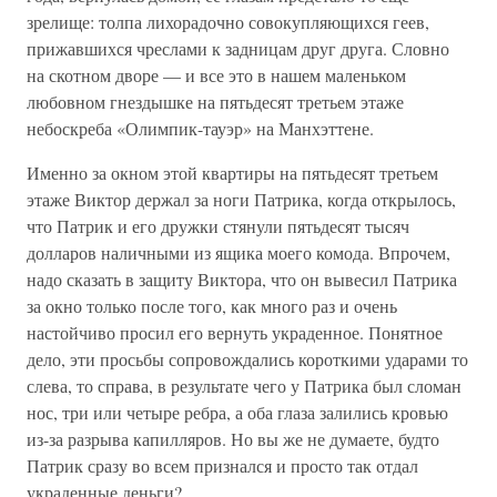
зрелище: толпа лихорадочно совокупляющихся геев,
прижавшихся чреслами к задницам друг друга. Словно
на скотном дворе — и все это в нашем маленьком
любовном гнездышке на пятьдесят третьем этаже
небоскреба «Олимпик-тауэр» на Манхэттене.
Именно за окном этой квартиры на пятьдесят третьем
этаже Виктор держал за ноги Патрика, когда открылось,
что Патрик и его дружки стянули пятьдесят тысяч
долларов наличными из ящика моего комода. Впрочем,
надо сказать в защиту Виктора, что он вывесил Патрика
за окно только после того, как много раз и очень
настойчиво просил его вернуть украденное. Понятное
дело, эти просьбы сопровождались короткими ударами то
слева, то справа, в результате чего у Патрика был сломан
нос, три или четыре ребра, а оба глаза залились кровью
из-за разрыва капилляров. Но вы же не думаете, будто
Патрик сразу во всем признался и просто так отдал
украденные деньги?