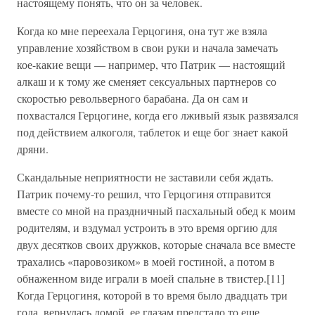
настоящему понять, что он за человек.
Когда ко мне переехала Герцогиня, она тут же взяла
управление хозяйством в свои руки и начала замечать
кое-какие вещи — например, что Патрик — настоящий
алкаш и к тому же сменяет сексуальных партнеров со
скоростью револьверного барабана. Да он сам и
похвастался Герцогине, когда его лживый язык развязался
под действием алкоголя, таблеток и еще бог знает какой
дряни.
Скандальные неприятности не заставили себя ждать.
Патрик почему-то решил, что Герцогиня отправится
вместе со мной на праздничный пасхальный обед к моим
родителям, и вздумал устроить в это время оргию для
двух десятков своих дружков, которые сначала все вместе
трахались «паровозиком» в моей гостиной, а потом в
обнаженном виде играли в моей спальне в твистер.[11]
Когда Герцогиня, которой в то время было двадцать три
года, вернулась домой, ее глазам предстало то еще