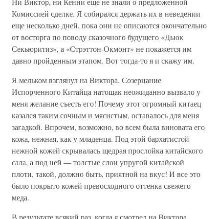
Ни Виктор, ни Кенни еще не знали о предложенной
Комиссией сделке. Я собирался держать их в неведении
еще несколько дней, пока они не описаются окончательно
от восторга по поводу сказочного будущего «Дьюк
Секьюритиз», а «Стрэттон-Окмонт» не покажется им
давно пройденным этапом. Вот тогда-то я и скажу им.
Я мельком взглянул на Виктора. Созерцание
Испорченного Китайца натощак неожиданно вызвало у
меня желание съесть его! Почему этот огромный китаец
казался таким сочным и мясистым, оставалось для меня
загадкой. Впрочем, возможно, во всем была виновата его
кожа, нежная, как у младенца. Под этой бархатистой
нежной кожей скрывалась щедрая прослойка китайского
сала, а под ней — толстые слои упругой китайской
плоти, такой, должно быть, приятной на вкус! И все это
было покрыто кожей превосходного оттенка свежего
меда.
В результате всякий раз, когда я смотрел на Виктора