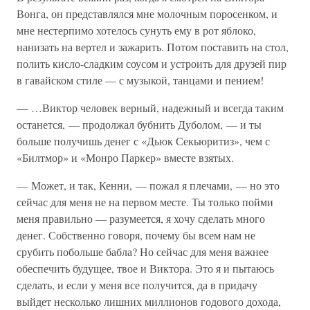
Вонга, он представлялся мне молочным поросенком, и
мне нестерпимо хотелось сунуть ему в рот яблоко,
нанизать на вертел и зажарить. Потом поставить на стол,
полить кисло-сладким соусом и устроить для друзей пир
в гавайском стиле — с музыкой, танцами и пением!
— …Виктор человек верный, надежный и всегда таким
останется, — продолжал бубнить Дуболом, — и ты
больше получишь денег с «Дьюк Секьюритиз», чем с
«Билтмор» и «Монро Паркер» вместе взятых.
— Может, и так, Кенни, — пожал я плечами, — но это
сейчас для меня не на первом месте. Ты только пойми
меня правильно — разумеется, я хочу сделать много
денег. Собственно говоря, почему бы всем нам не
срубить побольше бабла? Но сейчас для меня важнее
обеспечить будущее, твое и Виктора. Это я и пытаюсь
сделать, и если у меня все получится, да в придачу
выйдет несколько лишних миллионов годового дохода,