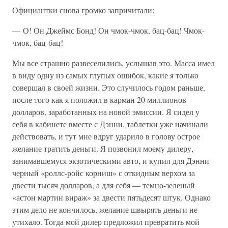
Официантки снова громко запричитали:
— О! Он Джеймс Бонд! Он чмок-чмок, бац-бац! Чмок-
чмок, бац-бац!
Мы все страшно развеселились, услышав это. Масса имел
в виду одну из самых глупых ошибок, какие я только
совершал в своей жизни. Это случилось годом раньше,
после того как я положил в карман 20 миллионов
долларов, заработанных на новой эмиссии. Я сидел у
себя в кабинете вместе с Дэнни, таблетки уже начинали
действовать, и тут мне вдруг ударило в голову острое
желание тратить деньги. Я позвонил моему дилеру,
занимавшемуся экзотическими авто, и купил для Дэнни
черный «роллс-ройс корниш» с откидным верхом за
двести тысяч долларов, а для себя — темно-зеленый
«астон мартин вираж» за двести пятьдесят штук. Однако
этим дело не кончилось, желание швырять деньги не
утихало. Тогда мой дилер предложил превратить мой