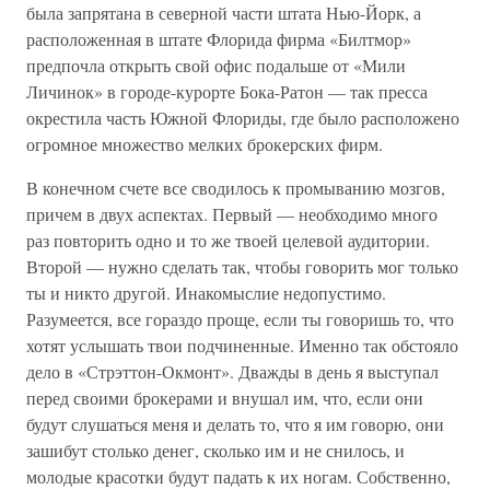
была запрятана в северной части штата Нью-Йорк, а
расположенная в штате Флорида фирма «Билтмор»
предпочла открыть свой офис подальше от «Мили
Личинок» в городе-курорте Бока-Ратон — так пресса
окрестила часть Южной Флориды, где было расположено
огромное множество мелких брокерских фирм.
В конечном счете все сводилось к промыванию мозгов,
причем в двух аспектах. Первый — необходимо много
раз повторить одно и то же твоей целевой аудитории.
Второй — нужно сделать так, чтобы говорить мог только
ты и никто другой. Инакомыслие недопустимо.
Разумеется, все гораздо проще, если ты говоришь то, что
хотят услышать твои подчиненные. Именно так обстояло
дело в «Стрэттон-Окмонт». Дважды в день я выступал
перед своими брокерами и внушал им, что, если они
будут слушаться меня и делать то, что я им говорю, они
зашибут столько денег, сколько им и не снилось, и
молодые красотки будут падать к их ногам. Собственно,