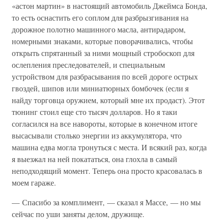
«астон мартин» в настоящий автомобиль Джеймса Бонда,
то есть оснастить его соплом для разбрызгивания на
дорожное полотно машинного масла, антирадаром,
номерными знаками, которые поворачивались, чтобы
открыть спрятанный за ними мощный стробоскоп для
ослепления преследователей, и специальным
устройством для разбрасывания по всей дороге острых
гвоздей, шипов или миниатюрных бомбочек (если я
найду торговца оружием, который мне их продаст). Этот
тюнинг стоил еще сто тысяч долларов. Но я таки
согласился на все навороты, которые в конечном итоге
высасывали столько энергии из аккумулятора, что
машина едва могла тронуться с места. И всякий раз, когда
я выезжал на ней покататься, она глохла в самый
неподходящий момент. Теперь она просто красовалась в
моем гараже.
— Спасибо за комплимент, — сказал я Массе, — но мы
сейчас по уши заняты делом, дружище.