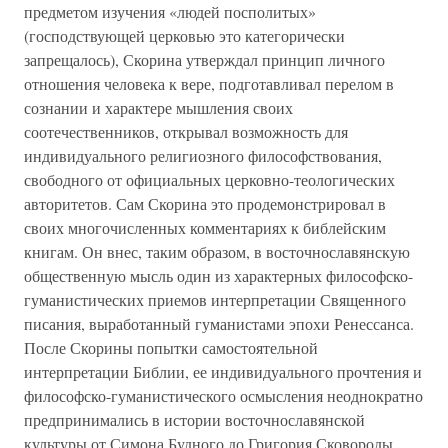
предметом изучения «людей посполитых»
(господствующей церковью это категорически
запрещалось), Скорина утверждал принцип личного
отношения человека к вере, подготавливал перелом в
сознании и характере мышления своих
соотечественников, открывал возможность для
индивидуального религиозного философствования,
свободного от официальных церковно-теологических
авторитетов. Сам Скорина это продемонстрировал в
своих многочисленных комментариях к библейским
книгам. Он внес, таким образом, в восточнославянскую
общественную мысль один из характерных философско-
гуманистических приемов интерпретации Священного
писания, выработанный гуманистами эпохи Ренессанса.
После Скорины попытки самостоятельной
интерпретации Библии, ее индивидуального прочтения и
философско-гуманистического осмысления неоднократно
предпринимались в истории восточнославянской
культуры от Симона Будного до Григория Сковороды.