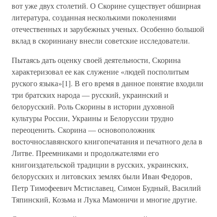
вот уже двух столетий. О Скорине существует обширная
литература, созданная несколькими поколениями
отечественных и зарубежных ученых. Особенно большой
вклад в скориниану внесли советские исследователи.
Пытаясь дать оценку своей деятельности, Скорина
характеризовал ее как служение «людей посполитым
руского языка»[1]. В его время в данное понятие входили
три братских народа — русский, украинский и
белорусский. Роль Скорины в истории духовной
культуры России, Украины и Белоруссии трудно
переоценить. Скорина — основоположник
восточнославянского книгопечатания и печатного дела в
Литве. Преемниками и продолжателями его
книгоиздательской традиции в русских, украинских,
белорусских и литовских землях были Иван Федоров,
Петр Тимофеевич Мстиславец, Симон Будный, Василий
Тяпинский, Козьма и Лука Мамоничи и многие другие.