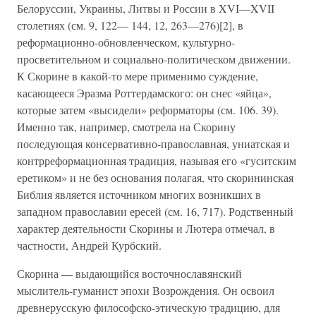
Белоруссии, Украины, Литвы и России в XVI—XVII
столетиях (см. 9, 122— 144, 12, 263—276)[2], в
реформационно-обновленческом, культурно-
просветительном и социально-политическом движении.
К Скорине в какой-то мере применимо суждение,
касающееся Эразма Роттердамского: он снес «яйца»,
которые затем «высидели» реформаторы (см. 106. 39).
Именно так, например, смотрела на Скорину
последующая консервативно-православная, униатская и
контрреформационная традиция, называя его «гуситским
еретиком» и не без основания полагая, что скорининская
Библия является источником многих возникших в
западном православии ересей (см. 16, 717). Родственный
характер деятельности Скорины и Лютера отмечал, в
частности, Андрей Курбский.
Скорина — выдающийся восточнославянский
мыслитель-гуманист эпохи Возрождения. Он освоил
древнерусскую философско-этическую традицию, для