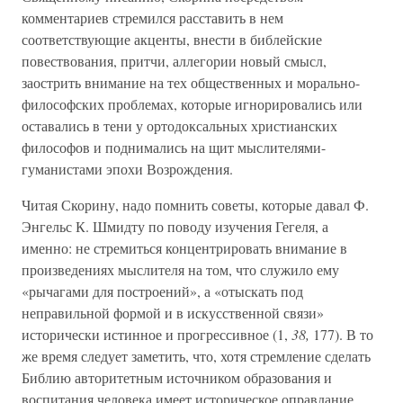
комментариев стремился расставить в нем
соответствующие акценты, внести в библейские
повествования, притчи, аллегории новый смысл,
заострить внимание на тех общественных и морально-
философских проблемах, которые игнорировались или
оставались в тени у ортодоксальных христианских
философов и поднимались на щит мыслителями-
гуманистами эпохи Возрождения.
Читая Скорину, надо помнить советы, которые давал Ф.
Энгельс К. Шмидту по поводу изучения Гегеля, а
именно: не стремиться концентрировать внимание в
произведениях мыслителя на том, что служило ему
«рычагами для построений», а «отыскать под
неправильной формой и в искусственной связи»
исторически истинное и прогрессивное (1,
38,
177). В то
же время следует заметить, что, хотя стремление сделать
Библию авторитетным источником образования и
воспитания человека имеет историческое оправдание,