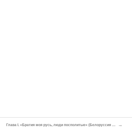
→
Глава I. «Братия моя русь, люди посполитые» (Белоруссия в эпоху Возрождения)