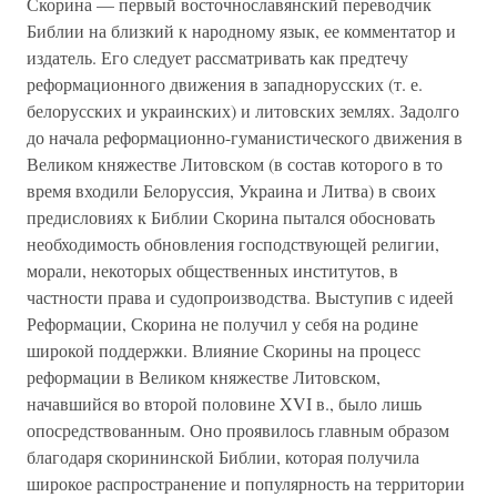
Скорина — первый восточнославянский переводчик
Библии на близкий к народному язык, ее комментатор и
издатель. Его следует рассматривать как предтечу
реформационного движения в западнорусских (т. е.
белорусских и украинских) и литовских землях. Задолго
до начала реформационно-гуманистического движения в
Великом княжестве Литовском (в состав которого в то
время входили Белоруссия, Украина и Литва) в своих
предисловиях к Библии Скорина пытался обосновать
необходимость обновления господствующей религии,
морали, некоторых общественных институтов, в
частности права и судопроизводства. Выступив с идеей
Реформации, Скорина не получил у себя на родине
широкой поддержки. Влияние Скорины на процесс
реформации в Великом княжестве Литовском,
начавшийся во второй половине XVI в., было лишь
опосредствованным. Оно проявилось главным образом
благодаря скорининской Библии, которая получила
широкое распространение и популярность на территории