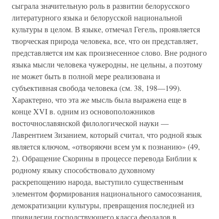
сыграла значительную роль в развитии белорусского
литературного языка и белорусской национальной
культуры в целом. В языке, отмечал Гегель, проявляется
творческая природа человека, все, что он представляет,
представляется им как произнесенное слово. Вне родного
языка мысли человека чужеродны, не цельны, а поэтому
не может быть в полной мере реализована и
субъективная свобода человека (см. 38, 198—199).
Характерно, что эта же мысль была выражена еще в
конце XVI в. одним из основоположников
восточнославянской филологической науки —
Лаврентием Зизанием, который считал, что родной язык
является ключом, «отворяючи всем ум к познанию» (49,
2). Обращение Скорины в процессе перевода Библии к
родному языку способствовало духовному
раскрепощению народа, выступило существенным
элементом формирования национального самосознания,
демократизации культуры, превращения последней из
привилегии господствующего класса феодалов в