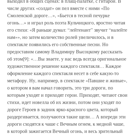
выходил в общих сценах: в плащ-палатке, с гитарой. В
числе других «солдат» он пел вместе с ними «По
Смоленской дороге…», «Бьется в тесной печурке
огонь…» и играл роль поэта Кульчицкого, яростно читая
его стихи: «Я раньше думал: “лейтенант” звучит “налейте
нам»», но затем количество ролей увеличилось, и в
спектакле появились его собственные песни. Но
предоставим самому Владимиру Высоцкому рассказать
об этом[9]: «…Вы знаете, у нас ведь всегда оригинальное
художественное решение каждого спектакля… Каждое
оформление каждого спектакля несет в себе какую-то
метафору. Ну, например, в спектакле «Павшие и живые»,
о котором я вам начал говорить, это три дороги, по
которым уходят и приходят герои. Приходят, читают свои
стихи, идет новелла об их жизни, потом они уходят по
дороге Героев в задник ярко-красного цвета, который
раздергивается, получаются такие щели… А впереди эти
дороги сходятся к чаше с Вечным огнем, к медной чаше,
в которой зажигается Вечный огонь, и весь зрительный