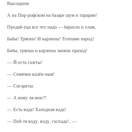
Высоцким:
А на Пир-рофском на базаре шум и тарарам!
Продай-еца все что надо — барахло и хлам,
Бабы! Тряпки! И карзины! Толпами народ!
Бабы, тряпки и карзины заняли праход!
— Й-есть газеты!
— Семячки калён-ныя!
— Сигареты.
— А кому ля-мон?!
— Есть вада! Халодная вада!
— Пей-тя воду, воду, гаспада!.. —