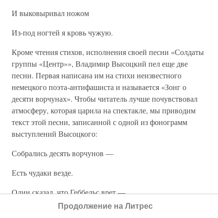
И выковыривал ножом
Из-под ногтей я кровь чужую.
Кроме чтения стихов, исполнения своей песни «Солдаты
группы «Центр»», Владимир Высоцкий пел еще две
песни. Первая написана им на стихи неизвестного
немецкого поэта-антифашиста и называется «Зонг о
десяти ворчунах». Чтобы читатель лучше почувствовал
атмосферу, которая царила на спектакле, мы приводим
текст этой песни, записанной с одной из фонограмм
выступлений Высоцкого:
Собрались десять ворчунов —
Есть чудаки везде.
Один сказал, что Геббельс врет —
Продолжение на Литрес
И их осталось девять.