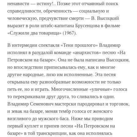
ненависти — истину!.. Позже этот отчаянный поиск
справедливости, обреченность — социальную и
человеческую, предчувствие смерти — В. Высоцкий
выразит в роли штабс-капитана Брусенцова в фильме
«Служили два товарища» (1967).
В интермедии спектакля «Тени прошлого» Владимир
исполнял в разудалой команде «анархистов» песню «На
Петровском на базаре». Она не была написана Высоцким,
но впоследствии приписывалась ему, как и многие
другие народные, лихо им исполненные. Эта песня
открывала ему разнообразные возможности не только
петь ее, но и играть. Многочисленные «уличные» голоса
то перекрикивали друг друга, то сливались в один.
Владимир Семенович мастерски пародировал и торговок,
и зевак на базаре, меняя тембр голоса от женского
визгливого до мужского баса. Ниже мы приводим
первый куплет и припев песни «На Петровском на
базаре» в той транскрипции, как она исполнялась