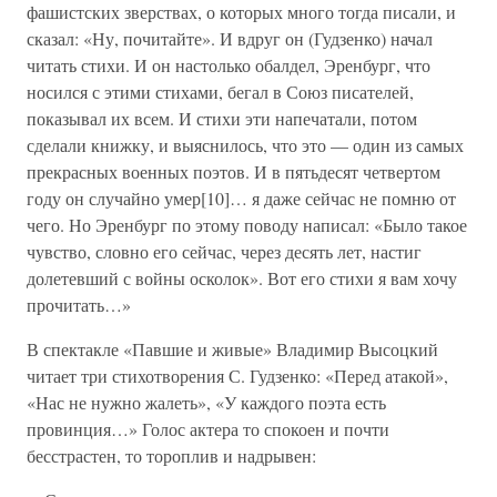
фашистских зверствах, о которых много тогда писали, и
сказал: «Ну, почитайте». И вдруг он (Гудзенко) начал
читать стихи. И он настолько обалдел, Эренбург, что
носился с этими стихами, бегал в Союз писателей,
показывал их всем. И стихи эти напечатали, потом
сделали книжку, и выяснилось, что это — один из самых
прекрасных военных поэтов. И в пятьдесят четвертом
году он случайно умер[10]… я даже сейчас не помню от
чего. Но Эренбург по этому поводу написал: «Было такое
чувство, словно его сейчас, через десять лет, настиг
долетевший с войны осколок». Вот его стихи я вам хочу
прочитать…»
В спектакле «Павшие и живые» Владимир Высоцкий
читает три стихотворения С. Гудзенко: «Перед атакой»,
«Нас не нужно жалеть», «У каждого поэта есть
провинция…» Голос актера то спокоен и почти
бесстрастен, то тороплив и надрывен: