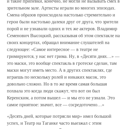
и такие припевки, конечно, не могли не вызывать смех в
зрительном зале. Артисты играли во многих эпизодах.
Смена образов происходила настолько стремительно и
герои были настолько далеки друг от друга, что зрители
порой и не узнавали одних и тех же актеров. Владимир
Семенович Высоцкий, рассказывая об этом спектакле на
своих концертах, обращал внимание слушателей на
следующее: «Самое интересное — в театре не
гримируются, у нас нет грима. Ну, в «Десяти днях…» —
это маски, это вообще спектакль в гротеске сделан, там
маски могут иметь место. А в других спектаклях, где
играешь по нескольку ролей и никаких масок, это
довольно сложно. Но в то же время самая большая
похвала это когда люди скажут, что вот он был
Керенским, а потом вышел — и мы его не узнали. Это
самое приятное: значит, все — сосредоточено…»
«Десять дней, которые потрясли мир» имел большой
успех, и Театр на Таганке часто выезжал с этим