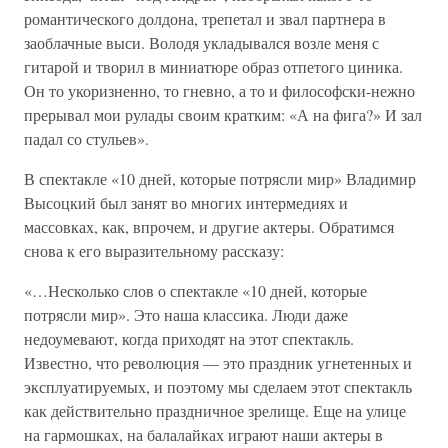
романтического долдона, трепетал и звал партнера в
заоблачные выси. Володя укладывался возле меня с
гитарой и творил в миниатюре образ отпетого циника.
Он то укоризненно, то гневно, а то и философски-нежно
прерывал мои рулады своим кратким: «А на фига?» И зал
падал со стульев».
В спектакле «10 дней, которые потрясли мир» Владимир
Высоцкий был занят во многих интермедиях и
массовках, как, впрочем, и другие актеры. Обратимся
снова к его выразительному рассказу:
«…Несколько слов о спектакле «10 дней, которые
потрясли мир». Это наша классика. Люди даже
недоумевают, когда приходят на этот спектакль.
Известно, что революция — это праздник угнетенных и
эксплуатируемых, и поэтому мы сделаем этот спектакль
как действительно праздничное зрелище. Еще на улице
на гармошках, на балалайках играют наши актеры в