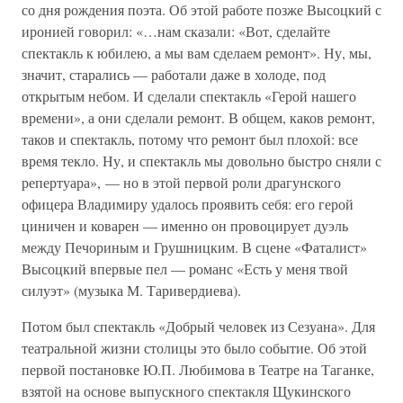
со дня рождения поэта. Об этой работе позже Высоцкий с
иронией говорил: «…нам сказали: «Вот, сделайте
спектакль к юбилею, а мы вам сделаем ремонт». Ну, мы,
значит, старались — работали даже в холоде, под
открытым небом. И сделали спектакль «Герой нашего
времени», а они сделали ремонт. В общем, каков ремонт,
таков и спектакль, потому что ремонт был плохой: все
время текло. Ну, и спектакль мы довольно быстро сняли с
репертуара», — но в этой первой роли драгунского
офицера Владимиру удалось проявить себя: его герой
циничен и коварен — именно он провоцирует дуэль
между Печориным и Грушницким. В сцене «Фаталист»
Высоцкий впервые пел — романс «Есть у меня твой
силуэт» (музыка М. Таривердиева).
Потом был спектакль «Добрый человек из Сезуана». Для
театральной жизни столицы это было событие. Об этой
первой постановке Ю.П. Любимова в Театре на Таганке,
взятой на основе выпускного спектакля Щукинского