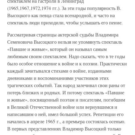
спектаклем на гастроли в Ленинград
(1965,1967,1972,1974 гг.). За эти годы популярность В.
Высоцкого как певца стала всенародной, и часто на
спектакль люди приходили, чтобы услышать его пение.
Рассматривая страницы актерской судьбы Владимира
Семеновича Высоцкого нельзя не упомянуть спектакль
«Павшие и живые», который он называл самым
любимым своим спектаклем. Надо сказать, что в те годы
было особое отношение к войне и к поэзии. Практически
каждый зачитывался стихами о войне, изданными
дневниками и воспоминаниями участников этих
трагических событий. Так народ залечивал свои раны от
потерь близких и родных. И потому спектакль «Павшие
и живые», посвященный поэтам и писателям, погибшим
в Великой Отечественной войне или вернувшимся и
написавшим о ней, имел большой успех. Репетиции его
начались в апреле 1965 г., а премьера состоялась осенью.
В первых представлениях Владимир Высоцкий только