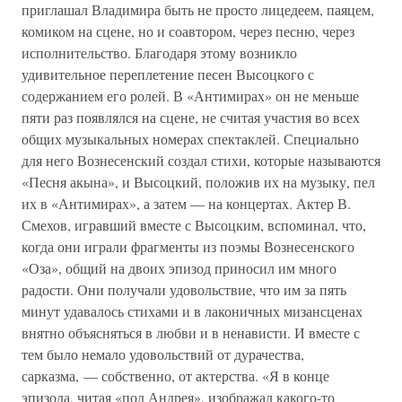
приглашал Владимира быть не просто лицедеем, паяцем,
комиком на сцене, но и соавтором, через песню, через
исполнительство. Благодаря этому возникло
удивительное переплетение песен Высоцкого с
содержанием его ролей. В «Антимирах» он не меньше
пяти раз появлялся на сцене, не считая участия во всех
общих музыкальных номерах спектаклей. Специально
для него Вознесенский создал стихи, которые называются
«Песня акына», и Высоцкий, положив их на музыку, пел
их в «Антимирах», а затем — на концертах. Актер В.
Смехов, игравший вместе с Высоцким, вспоминал, что,
когда они играли фрагменты из поэмы Вознесенского
«Оза», общий на двоих эпизод приносил им много
радости. Они получали удовольствие, что им за пять
минут удавалось стихами и в лаконичных мизансценах
внятно объясняться в любви и в ненависти. И вместе с
тем было немало удовольствий от дурачества,
сарказма, — собственно, от актерства. «Я в конце
эпизода, читая «под Андрея», изображал какого-то