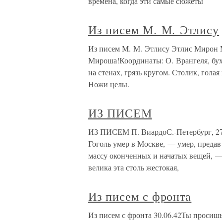
времена, когда эти самые сюжеты
Из писем М. М. Этлису
Из писем М. М. Этлису Этлис Мирон М
Мироша!Координаты: О. Врангеля, бух
на стенах, грязь кругом. Столик, голая
Ножи целы.
ИЗ ПИСЕМ
ИЗ ПИСЕМ П. ВиардоС.-Петербург, 27 
Гоголь умер в Москве, — умер, преда
массу оконченных и начатых вещей, — 
велика эта столь жестокая,
Из писем с фронта
Из писем с фронта 30.06.42Ты просишь