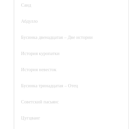
Саид
Абдулло
Бусинка двенадцатая – Две истории
История куропатки
История невесток
Бусинка тринадцатая – Отец
Советский пасьянс
Цугцванг