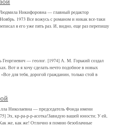
вой
а Людмила Никифоровна — главный редактор
Ноябрь. 1973 Все вожусь с романом и никак все-таки
еписал я его уже пять раз. И, видно, еще раз перепишу
Георгиевич — геолог. [1974] А. М. Горький создал
ах. Вот и я хочу сделать нечто подобное в новых
«Все для тебя, дорогой гражданин, только стой в
вой
Алла Николаевна — председатель Фонда имени
975] Эх, кр-ра-р-р-асотка!Завидую вашей юности; У ей,
 Как же, как же! Отлично я помню безоблачные