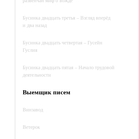
развенчан миф о вожде
Бусинка двадцать третья – Взгляд вперёд
и два назад
Бусинка двадцать четвертая – Гусейн
Гуслия
Бусинка двадцать пятая – Начало трудовой
деятельности
Выемщик писем
Винзавод
Ветерок