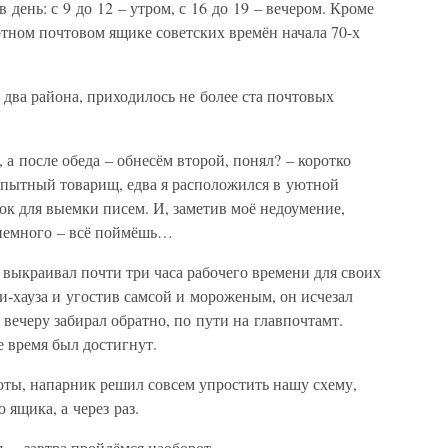
 день: с 9 до 12 – утром, с 16 до 19 – вечером. Кроме
артном почтовом ящике советских времён начала 70-х
 два района, приходилось не более ста почтовых
 а после обеда – обнесём второй, понял? – коротко
опытный товарищ, едва я расположился в уютной
к для выемки писем. И, заметив моё недоумение,
 немного – всё поймёшь…
ыкраивал почти три часа рабочего времени для своих
и-хауза и угостив самсой и мороженым, он исчезал
 вечеру забирал обратно, по пути на главпочтамт.
е время был достигнут.
оты, напарник решил совсем упростить нашу схему,
 ящика, а через раз.
, – завтра пройдёмся наоборот.