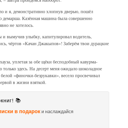
ло и я, демонстративно хлопнув дверью, пошёл
о демарша. Казённая машина была совершенно
явно не хотелось.
ы и вымучив улыбку, капитулировал водитель,
дись, чёртов «Качан Джакыпов»! Заберём твои дурацкие
ауза, уплетая за обе щёки бесподобный кавурма-
о только здесь. На десерт меня ожидало шоколадное
 белой «финочки-безрукавки», весело просвечивал
первой в жизни взяткой.
книг! 📚
писки в подарок
и наслаждайся