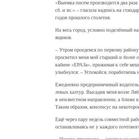
«Выемка писем производится два раза в
сб. и вс.» – гласила надпись на станд
годов прошлого столетия.
На весь город, условно поделённый на
ящиков.
– Утром проедемся по первому району,
просветил меня мой старший и более 
кабине «ЕРАЗа», прижимая к себе мешо
улыбнулся: – Успокойся, поработаешь
Ежедневно предприимчивый водитель в
левых халтур. Высадив меня возле Ляб
в неизвестном направлении, а ближе к
Таким образом, консенсус на некоторо
Ещё через пару недель совместной раб
останавливаясь не у каждого почтового
– Ничего страшного, – заверил он меня