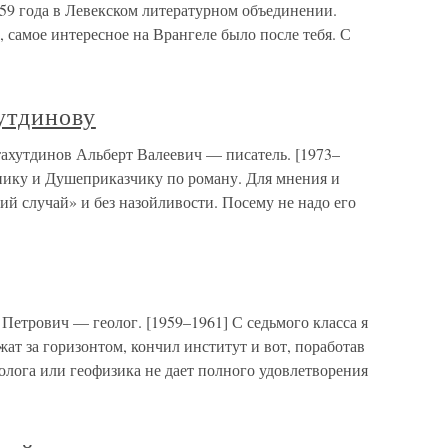
59 года в Левекском литературном объединении.
, самое интересное на Врангеле было после тебя. С
утдинову
ахутдинов Альберт Валеевич — писатель. [1973–
нику и Душеприказчику по роману. Для мнения и
ий случай» и без назойливости. Посему не надо его
Петрович — геолог. [1959–1961] С седьмого класса я
ежат за горизонтом, кончил институт и вот, поработав
еолога или геофизика не дает полного удовлетворения