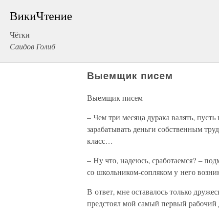
ВикиЧтение
Чётки
Саидов Голиб
Выемщик писем
Выемщик писем
– Чем три месяца дурака валять, пусть
зарабатывать деньги собственным труд
класс…
– Ну что, надеюсь, сработаемся? – по
со школьником-сопляком у него возни
В ответ, мне оставалось только друже
предстоял мой самый первый рабочий 