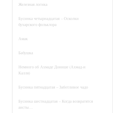
Железная логика
Бусинка четырнадцатая – Осколки
бухарского фольклора
Амак
Бабушка
Немного об Ахмаде Донише (Ахмад-и
Калля)
Бусинка пятнадцатая – Заботливое чадо
Бусинка шестнадцатая – Когда возвратятся
аисты…