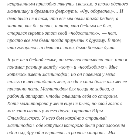
неприличным прилюдно ткнуть, скажем, в плохо одетого
мальчишку и брезгливо фыркнуть: «Фу, оборванец»… И
дело было не в том, что все мы были тогда беднее, а
значит, как бы равны, и тот, кто бедным не был,
старался скрыть этот свой «недостаток»,
—
нет,
просто все мы были тогда приучены к другому. В том,
что говорилось и делалось нами, было больше души.
Я рос не в бедной семье, но меня воспитывали так, что я
понимал разницу между «хочу» и «необходимо». Мне
хотелось иметь магнитофон, но он появился у меня
только в шестнадцать лет, когда я стал более или менее
прилично петь. Магнитофон для певца не забава, а
рабочий аппарат, чтобы слышать себя со стороны.
Хотя магнитофона у меня еще не было, но свой голос я
мог записывать у моего друга, скрипача Юры
Стембольского. У него был какой-то странный
магнитофон, обе катушки которого были расположены
одна
над
другой и вертелись в разные стороны. Мы