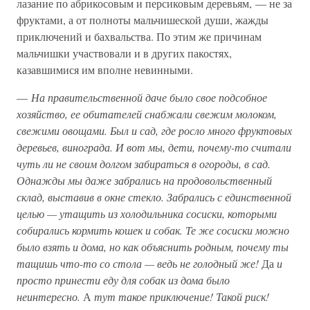
лазание по абрикосовым и персиковым деревьям, — не за
фруктами, а от полноты мальчишеской души, жажды
приключений и бахвальства. По этим же причинам
мальчишки участвовали и в других пакостях,
казавшимися им вполне невинными.
—
На правительственной даче было свое подсобное
хозяйство, ее обитателей снабжали свежим молоком,
свежими овощами. Был и сад, где росло много фруктовых
деревьев, винограда. И вот мы, дети, почему-то считали
чуть ли не своим долгом забираться в огороды, в сад.
Однажды мы даже забрались на продовольственный
склад, выставив в окне стекло. Забрались с единственной
целью — утащить из холодильника сосиски, которыми
собирались кормить кошек и собак. Те же сосиски можно
было взять и дома, но как объяснить родным, почему ты
тащишь что-то со стола — ведь не голодный же!
Да
и
просто принести еду для собак из дома было
неинтересно.
А
тут такое приключение! Такой риск!