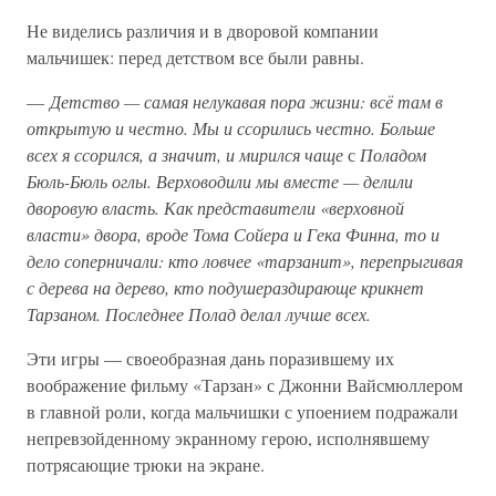
Не виделись различия и в дворовой компании
мальчишек: перед детством все были равны.
—
Детство — самая нелукавая пора жизни: всё там в
открытую и честно. Мы и ссорились честно. Больше
всех я ссорился, а значит, и мирился чаще
с
Поладом
Бюль-Бюль оглы. Верховодили мы вместе — делили
дворовую власть. Как представители «верховной
власти» двора, вроде Тома Сойера и Гека Финна, то и
дело соперничали: кто ловчее «тарзанит», перепрыгивая
с дерева на дерево, кто подушераздирающе крикнет
Тарзаном. Последнее Полад делал лучше всех.
Эти игры — своеобразная дань поразившему их
воображение фильму «Тарзан» с Джонни Вайсмюллером
в главной роли, когда мальчишки с упоением подражали
непревзойденному экранному герою, исполнявшему
потрясающие трюки на экране.