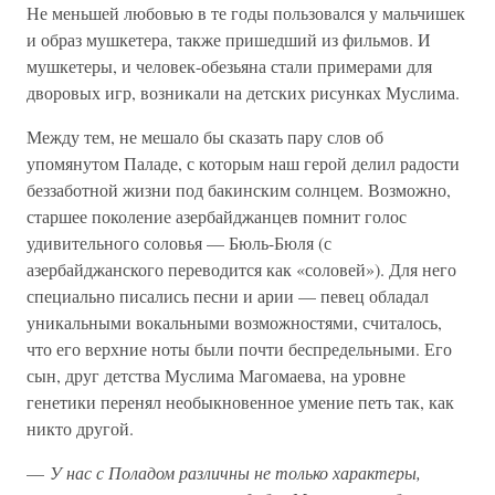
Не меньшей любовью в те годы пользовался у мальчишек
и образ мушкетера, также пришедший из фильмов. И
мушкетеры, и человек-обезьяна стали примерами для
дворовых игр, возникали на детских рисунках Муслима.
Между тем, не мешало бы сказать пару слов об
упомянутом Паладе, с которым наш герой делил радости
беззаботной жизни под бакинским солнцем. Возможно,
старшее поколение азербайджанцев помнит голос
удивительного соловья — Бюль-Бюля (с
азербайджанского переводится как «соловей»). Для него
специально писались песни и арии — певец обладал
уникальными вокальными возможностями, считалось,
что его верхние ноты были почти беспредельными. Его
сын, друг детства Муслима Магомаева, на уровне
генетики перенял необыкновенное умение петь так, как
никто другой.
—
У нас с Поладом различны не только характеры,