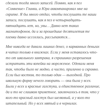
сделали тогда много записей. Помню, как я пел
«Сомнение» Глинки, а Юра аккомпанировал мне на
скрипке. Я бы много отдал, чтобы послушать те наши
записи, послушать, как я пел в четырнадцать-
пятнадцать лет, но, увы… Давно нет таких
магнитофонов, да и за прошедшие десятилетия те
пленки давно иссохлись, рассыпаются…
Мне никогда не давали лишних денег, о карманных деньгах
я читал только в книжках. Если у меня оставалось что-
то от школьного завтрака, я спрашивал разрешения
истратить эти копейки на мороженое. Одевали меня
так, чтобы было не модно, а чисто, прилично и скромно.
Если был костюм, то только один — выходной. Про
школьную форму нечего говорить
— она
была у всех.
Были у всех и красные галстуки, и единственное различие,
да и то не слишком приметное, заключалось в том, что у
кого-то красный галстук был шелковый, а у кого-то
штапельный. Но у всех мятый и в чернилах.