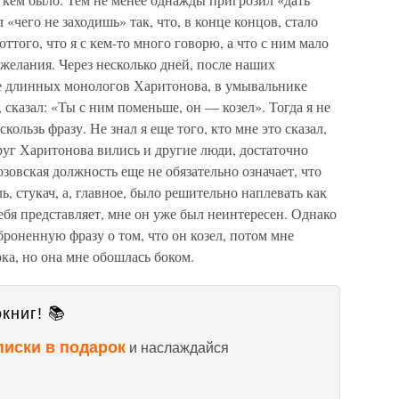
 «чего не заходишь» так, что, в конце концов, стало
 оттого, что я с кем-то много говорю, а что с ним мало
 желания. Через несколько дней, после наших
ее длинных монологов Харитонова, в умывальнике
 сказал: «Ты с ним поменьше, он — козел». Тогда я не
ользь фразу. Не знал я еще того, кто мне это сказал,
круг Харитонова вились и другие люди, достаточно
озовская должность еще не обязательно означает, что
ль, стукач, а, главное, было решительно наплевать как
 себя представляет, мне он уже был неинтересен. Однако
роненную фразу о том, что он козел, потом мне
ка, но она мне обошлась боком.
книг! 📚
писки в подарок
и наслаждайся