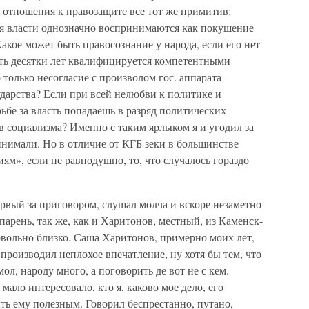
 отношения к правозащите все тот же примитив:
я власти однозначно воспринимаются как покушение
Какое может быть правосознание у народа, если его нет
сть десятки лет квалифицируется компетентными
только несогласие с произволом гос. аппарата
ударства? Если при всей нелюбви к политике и
ьбе за власть попадаешь в разряд политических
в социализма? Именно с таким ярлыком я и угодил за
инимали. Но в отличие от КГБ зеки в большинстве
ям», если не равнодушно, то, что случалось гораздо
рвый за приговором, слушал молча и вскоре незаметно
арень, так же, как и Харитонов, местный, из Каменск-
овольно близко. Саша Харитонов, примерно моих лет,
производил неплохое впечатление, ну хотя бы тем, что
мол, народу много, а поговорить де вот не с кем.
мало интересовало, кто я, каково мое дело, его
ыть ему полезным. Говорил беспрестанно, путано,