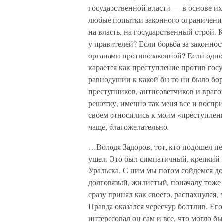
государственной власти — в основе их
любые попытки законного ограничени
на власть, на государственный строй. 
у правителей? Если борьба за законно
органами противозаконной? Если одно 
карается как преступление против гос
равнодушии к какой бы то ни было бор
преступников, антисоветчиков и враго
решетку, именно так меня все и воспр
своем относились к моим «преступлени
чаще, благожелательно.
…Володя Задоров, тот, кто подошел пе
ушел. Это был симпатичный, крепкий п
Уральска. С ним мы потом сойдемся д
долговязый, жилистый, поначалу тоже 
сразу принял как своего, распахнулся, 
Правда оказался чересчур болтлив. Его 
интересовал он сам и все, что могло б