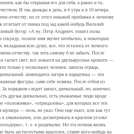
ением, как бы открывая его для себя, а равно и то,
еством. И так дважды в день, в 6 утра и в 10 вечера.
мени-отчеству, но от этого никакой прибавки к личному
ак отлетает от пинка под зад какой-нибудь Василий
ливый бугор: «А ну, Петр Андреич, пошел полы
а секунду, полное имя звучит необычно, и некоторые
, вкладывая всю душу, все, что осталось от личного
имени-отчеству, так хоть самому б не забыть. После
 гаснет свет, все ложатся на двухъярусные кровати —
и только у нескольких человек: завхоза отряда,
дневальный, коменданта лагеря и нарядчика — эти
важные фигуры, сами себе хозяева. После отбоя из
За порядком следит завхоз, дневальный, но, конечно,
Есть друзья дневальных, есть уважаемые люди вроде
ые «положняки», «отрицаловы», для которых все эти
я шушера — ноль, не указ. Они еще пьют, или как тут
ь в умывальник, или досматривать в красном уголке
злодерке», т. е. в раздевалке. Но эта ночная жизнь
не быть застигнутыми врасплох, ставят кого-нибудь на