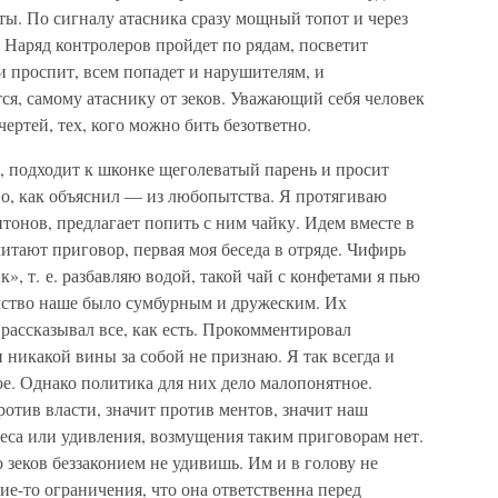
нты. По сигналу атасника сразу мощный топот и через
. Наряд контролеров пройдет по рядам, посветит
и проспит, всем попадет и нарушителям, и
тся, самому атаснику от зеков. Уважающий себя человек
 чертей, тех, кого можно бить безответно.
я, подходит к шконке щеголеватый парень и просит
во, как объяснил — из любопытства. Я протягиваю
итонов, предлагает попить с ним чайку. Идем вместе в
читают приговор, первая моя беседа в отряде. Чифирь
», т. е. разбавляю водой, такой чай с конфетами я пью
омство наше было сумбурным и дружеским. Их
 рассказывал все, как есть. Прокомментировал
и никакой вины за собой не признаю. Я так всегда и
е. Однако политика для них дело малопонятное.
ротив власти, значит против ментов, значит наш
реса или удивления, возмущения таким приговорам нет.
о зеков беззаконием не удивишь. Им и в голову не
ие-то ограничения, что она ответственна перед