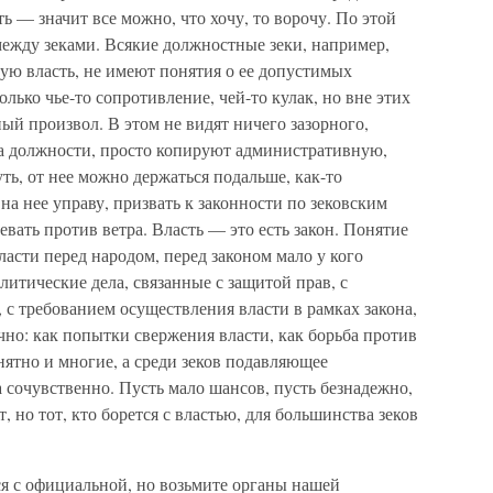
ть — значит все можно, что хочу, то ворочу. По этой
между зеками. Всякие должностные зеки, например,
ную власть, не имеют понятия о ее допустимых
олько чье-то сопротивление, чей-то кулак, но вне этих
й произвол. В этом не видят ничего зазорного,
о на должности, просто копируют административную,
ь, от нее можно держаться подальше, как-то
на нее управу, призвать к законности по зековским
левать против ветра. Власть — это есть закон. Понятие
асти перед народом, перед законом мало у кого
литические дела, связанные с защитой прав, с
 с требованием осуществления власти в рамках закона,
но: как попытки свержения власти, как борьба против
нятно и многие, а среди зеков подавляющее
а сочувственно. Пусть мало шансов, пусть безнадежно,
, но тот, кто борется с властью, для большинства зеков
тся с официальной, но возьмите органы нашей