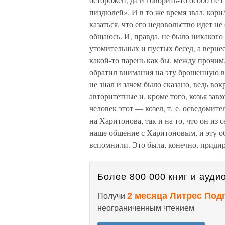
пиздюлей». И в то же время звал, корил
казаться, что его недовольство идет не
общаюсь. И, правда, не было никакого
утомительных и пустых бесед, а верн
какой-то парень как бы, между прочим,
обратил внимания на эту брошенную вск
не знал и зачем было сказано, ведь во
авторитетные и, кроме того, козья завх
человек этот — козел, т. е. осведомите
на Харитонова, так и на то, что он из
наше общение с Харитоновым, и эту об
вспомнили. Это была, конечно, придир
Более 800 000 книг и аудио
2 месяца Литрес Под
Получи
неограниченным чтением