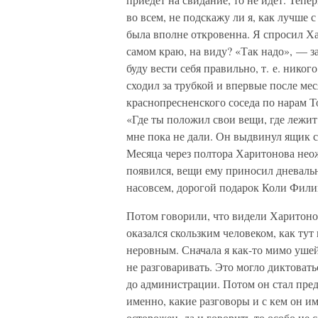
во всем, не подскажу ли я, как лучше с
была вполне откровенна. Я спросил Ха
самом краю, на виду? «Так надо», — за
буду вести себя правильно, т. е. никог
сходил за трубкой и впервые после ме
краснопресненского соседа по нарам То
«Где ты положил свои вещи, где лежит
мне пока не дали. Он выдвинул ящик св
Месяца через полтора Харитонова неож
появился, вещи ему приносил дневаль
насовсем, дорогой подарок Коли Фили
Потом говорили, что видели Харитонов
оказался скользким человеком, как ту
неровным. Сначала я как-то мимо ушей
не разговаривать. Это могло диктоват
до администрации. Потом он стал пред
именно, какие разговоры и с кем он им
осторожен, да и говорить-то особо не 