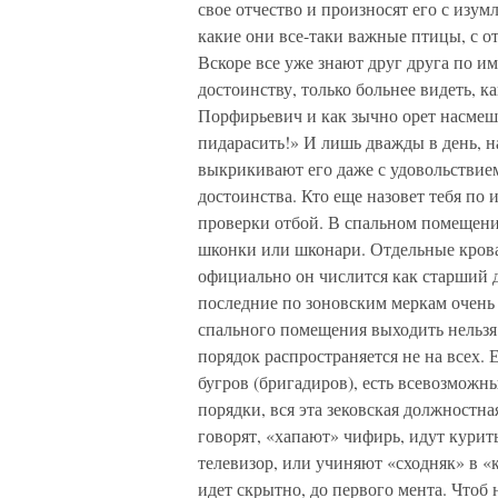
свое отчество и произносят его с изумл
какие они все-таки важные птицы, с отч
Вскоре все уже знают друг друга по и
достоинству, только больнее видеть, к
Порфирьевич и как зычно орет насмеш
пидарасить!» И лишь дважды в день, н
выкрикивают его даже с удовольствием
достоинства. Кто еще назовет тебя по 
проверки отбой. В спальном помещении
шконки или шконари. Отдельные кроват
официально он числится как старший 
последние по зоновским меркам очень 
спального помещения выходить нельзя. 
порядок распространяется не на всех. 
бугров (бригадиров), есть всевозможн
порядки, вся эта зековская должностна
говорят, «хапают» чифирь, идут курит
телевизор, или учиняют «сходняк» в «ко
идет скрытно, до первого мента. Чтоб 