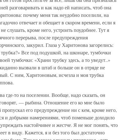
 ней разговаривать и как надо ей написать, чтоб она
ритонова: почему меня так неудобно поселили, на
гадочно отвечает и обещает в скором времени, если я
о не слушать, кроме него, устроить поудобнее. Тут я
сячного перерыва, после предупреждения
рчинского, закурил. Глаза у Харитонова загорелись:
 трубка?» Все под подушкой, на шконаре, тумбочки
оей тумбочки: «Храни трубку здесь, а то уведут..»
иданно вызвали в штаб и больше он в отряде не
ный. С ним, Харитоновым, исчезла и моя трубка
ппова.
а где-то на поселении. Вообще, надо сказать, он
т говорят, — рыбина. Отношение его ко мне было
 пропускал его предупреждение ни с кем, кроме него,
ься и добрыми намерениями, чтоб поменьше доходило
упреждать настойчивее и жестче. Я не мог понять, что
еет в виду. Кажется, я и без того был достаточно
с кем было. Тем не менее однажды пригрозил «дать