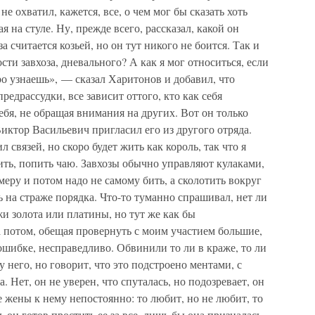
не охватил, кажется, все, о чем мог бы сказать хоть
ая на стуле. Ну, прежде всего, рассказал, какой он
 считается козьей, но он тут никого не боится. Так и
сти завхоза, дневального? А как я мог относиться, если
о узнаешь», — сказал Харитонов и добавил, что
едрассудки, все зависит оттого, кто как себя
себя, не обращая внимания на других. Вот он только
Виктор Васильевич пригласил его из другого отряда.
л связей, но скоро будет жить как король, так что я
ить, попить чаю. Завхозы обычно управляют кулаками,
еру и потом надо не самому бить, а сколотить вокруг
 на страже порядка. Что-то туманно спрашивал, нет ли
и золота или платины, но тут же как бы
а потом, обещая провернуть с моим участием большие,
ошибке, несправедливо. Обвинили то ли в краже, то ли
 него, но говорит, что это подстроено ментами, с
 Нет, он не уверен, что спуталась, но подозревает, он
е жены к нему непостоянно: то любит, но не любит, то
ь он готов простить ее за все, лишь бы она призналась