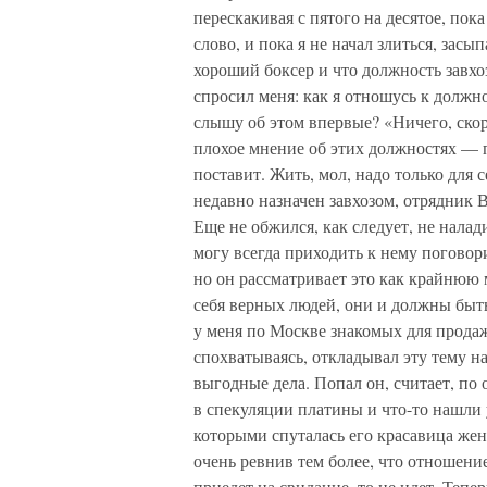
перескакивая с пятого на десятое, пока 
слово, и пока я не начал злиться, засып
хороший боксер и что должность завхоза
спросил меня: как я отношусь к должно
слышу об этом впервые? «Ничего, скор
плохое мнение об этих должностях — пр
поставит. Жить, мол, надо только для 
недавно назначен завхозом, отрядник 
Еще не обжился, как следует, не налади
могу всегда приходить к нему поговор
но он рассматривает это как крайнюю м
себя верных людей, они и должны быть
у меня по Москве знакомых для продаж
спохватываясь, откладывал эту тему н
выгодные дела. Попал он, считает, по 
в спекуляции платины и что-то нашли у
которыми спуталась его красавица жена.
очень ревнив тем более, что отношени
приедет на свидание, то не идет. Тепер