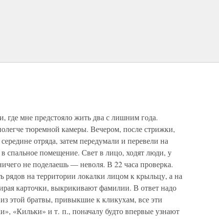
и, где мне предстояло жить два с лишним года.
 полегче тюремной камеры. Вечером, после стрижки,
 середине отряда, затем передумали и перевели на
в спальное помещение. Свет в лицо, ходят люди, у
 ничего не поделаешь — неволя. В 22 часа проверка.
ять рядов на территории локалки лицом к крыльцу, а на
бирая карточки, выкрикивают фамилии. В ответ надо
 из этой братвы, привыкшие к кликухам, все эти
», «Кильки» и т. п., поначалу будто впервые узнают