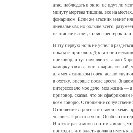
атас, наблюдать в окно, не идут ли ме
минуту мертвая тишина, все на местах
фонариком. Если же атасник зевнет ил
дневальным, но больше всего, разумее
на атас не встает, ставят шестерок или
В эту первую ночь не успел я раздетьс
показать приговор. Достаточно вежли
приговор, и тут появляется завхоз Хар
каморку завхоза, они заваривают чай, 
для меня слишком горек, делаю «купчик
в охотку, впервые после ареста. Знак
интересовало мое дело, моя жизнь — я
приговор, сказал, что он сфабрикован 
всем говорю. Отношение сочувственно
Отношение строится по такой схеме: п
человек. Просто и ясно. Особого инте
И в этот раз и много потом я видел, чт
приходит, что власть должна иметь как