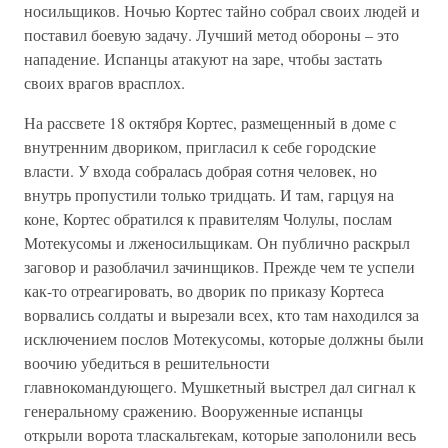
носильщиков. Ночью Кортес тайно собрал своих людей и
поставил боевую задачу. Лучший метод обороны – это
нападение. Испанцы атакуют на заре, чтобы застать
своих врагов врасплох.
На рассвете 18 октября Кортес, размещенный в доме с
внутренним двориком, пригласил к себе городские
власти. У входа собралась добрая сотня человек, но
внутрь пропустили только тридцать. И там, гарцуя на
коне, Кортес обратился к правителям Чолулы, послам
Мотекусомы и лженосильщикам. Он публично раскрыл
заговор и разоблачил зачинщиков. Прежде чем те успели
как-то отреагировать, во дворик по приказу Кортеса
ворвались солдаты и вырезали всех, кто там находился за
исключением послов Мотекусомы, которые должны были
воочию убедиться в решительности
главнокомандующего. Мушкетный выстрел дал сигнал к
генеральному сражению. Вооруженные испанцы
открыли ворота тласкальтекам, которые заполонили весь