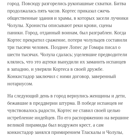
город. Повсюду разгорелись рукопашные схватки. Битва
продолжалась пять часов. Кортес приказал сжечь
общественные здания и храмы, в которых засели лучники
Чолулы. Хронисты описывают реки крови, сцены
паники. Город, отданный воинам, был разграблен. Когда
Кортес прекратил сражение, потери чолульцев составили
три тысячи человек. Позднее Лопес де Гомара писал о
шести тысячах. Чолула сдалась; уцелевшие предводители
клялись, что это ацтеки вынудили их заманить испанцев
в западню, и уверяли Кортеса в своей дружбе.
Конкистадор заключил с ними договор, заверенный
нотариусом.
На следующий день в город вернулись женщины и дети,
бежавшие в преддверии штурма. В победе испанцев не
чувствовалось радости, Кортес не ставил своей целью
истребление индейцев. По его распоряжению на вершине
великой пирамиды был водружен крест, а сам
конкистадор занялся примирением Тласкалы и Чолулы,