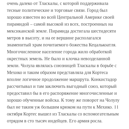
очень далеко от Тласкалы, с которой поддерживала
тесные политические и торговые связи. Город был
хорошо известен во всей Центральной Америке своей
пирамидой – самой высокой из всех, построенных на
мексиканской земле. Пирамида достигала шестидесяти
метров в высоту, и на ее вершине располагался
знаменитый храм почитаемого божества Кецалькоатля.
Многочисленное население города жило обработкой
окрестных земель. Не было и клочка невозделанной
земли. Чолула являлась союзницей Тласкалы в борьбе с
Мехико и таким образом представляла для Кортеса
вполне логичное продолжение маршрута. Конкистадор
рассчитывал и там заключить выгодный союз, который
предоставил бы в его распоряжение многочисленные и
хорошо обученные войска. К тому же поворот на Чолулу
был не таким уж большим крюком на пути к Мехико. 11
октября Кортес вышел из Тласкалы со вспомогательным
отрядом в сто тысяч индейцев. Его армия росла.