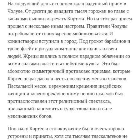
На следующий день испанцев ждал радушный прием в
Чолуле. От десяти до двадцати тысяч горожан во главе с
касиками вышли встречать Кортеса. Но на этот раз прием
прошел с несколько иным настроем. Правители Чолулы
потребовали от своих жрецов мобилизоваться. И
конкистадоры вступили в город. Под грохот барабанов и
трели флейт в ритуальном танце двигались тысячи
людей. Жрецы явились в полном парадном облачении со
всеми знаками власти и атрибутами культа. Это был
абсолютно симметричный противовес приемам, которые
Кортес не раз давал в честь посещения местных послов.
Пасхальной мессе, церемониям крещения индейских
женщин и коленопреклоненному пению псалмов был
противопоставлен этот религиозный спектакль,
призванный напомнить о существовании и силе
мексиканских богов.
Поначалу Кортес и его окружение были очень хорошо
устроены и приняты, хотя ста тысячам тласкальтеков не