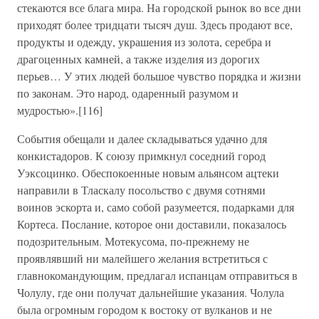
стекаются все блага мира. На городской рынок во все дни
приходят более тридцати тысяч душ. Здесь продают все,
продукты и одежду, украшения из золота, серебра и
драгоценных камней, а также изделия из дорогих
перьев… У этих людей большое чувство порядка и жизни
по законам. Это народ, одаренный разумом и
мудростью».[116]
События обещали и далее складываться удачно для
конкистадоров. К союзу примкнул соседний город
Уэксоцинко. Обеспокоенные новым альянсом ацтеки
направили в Тласкалу посольство с двумя сотнями
воинов эскорта и, само собой разумеется, подарками для
Кортеса. Послание, которое они доставили, показалось
подозрительным. Мотекусома, по-прежнему не
проявлявший ни малейшего желания встретиться с
главнокомандующим, предлагал испанцам отправиться в
Чолулу, где они получат дальнейшие указания. Чолула
была огромным городом к востоку от вулканов и не