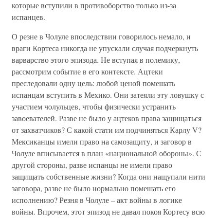
которые вступили в противоборство только из-за
испанцев.
О резне в Чолуле впоследствии говорилось немало, и
враги Кортеса никогда не упускали случая подчеркнуть
варварство этого эпизода. Не вступая в полемику,
рассмотрим событие в его контексте. Ацтеки
преследовали одну цель: любой ценой помешать
испанцам вступить в Мехико. Они затеяли эту ловушку с
участием чолульцев, чтобы физически устранить
завоевателей. Разве не было у ацтеков права защищаться
от захватчиков? С какой стати им подчиняться Карлу V?
Мексиканцы имели право на самозащиту, и заговор в
Чолуле вписывается в план «национальной обороны». С
другой стороны, разве испанцы не имели право
защищать собственные жизни? Когда они нащупали нити
заговора, разве не было нормально помешать его
исполнению? Резня в Чолуле – акт войны в логике
войны. Впрочем, этот эпизод не давал покоя Кортесу всю