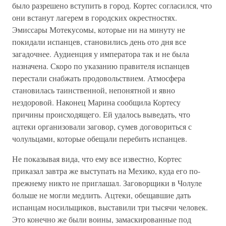
было разрешено вступить в город. Кортес согласился, что
они встанут лагерем в городских окрестностях.
Эмиссары Мотекусомы, которые ни на минуту не
покидали испанцев, становились день ото дня все
загадочнее. Аудиенция у императора так и не была
назначена. Скоро по указанию правителя испанцев
перестали снабжать продовольствием. Атмосфера
становилась таинственной, непонятной и явно
нездоровой. Наконец Марина сообщила Кортесу
причины происходящего. Ей удалось выведать, что
ацтеки организовали заговор, сумев договориться с
чолульцами, которые обещали перебить испанцев.
Не показывая вида, что ему все известно, Кортес
приказал завтра же выступать на Мехико, куда его по-
прежнему никто не приглашал. Заговорщики в Чолуле
больше не могли медлить. Ацтеки, обещавшие дать
испанцам носильщиков, выставили три тысячи человек.
Это конечно же были воины, замаскированные под