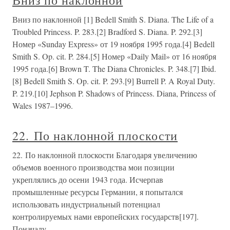
Вниз по наклонной
Вниз по наклонной [1] Bedell Smith S. Diana. The Life of a
Troubled Princess. P. 283.[2] Bradford S. Diana. P. 292.[3]
Номер «Sunday Express» от 19 ноября 1995 года.[4] Bedell
Smith S. Op. cit. P. 284.[5] Номер «Daily Mail» от 16 ноября
1995 года.[6] Brown T. The Diana Chronicles. P. 348.[7] Ibid.
[8] Bedell Smith S. Op. cit. P. 293.[9] Burrell P. A Royal Duty.
P. 219.[10] Jephson P. Shadows of Princess. Diana, Princess of
Wales 1987–1996.
22. По наклонной плоскости
22. По наклонной плоскости Благодаря увеличению
объемов военного производства мои позиции
укреплялись до осени 1943 года. Исчерпав
промышленные ресурсы Германии, я попытался
использовать индустриальный потенциал
контролируемых нами европейских государств[197].
Поначалу