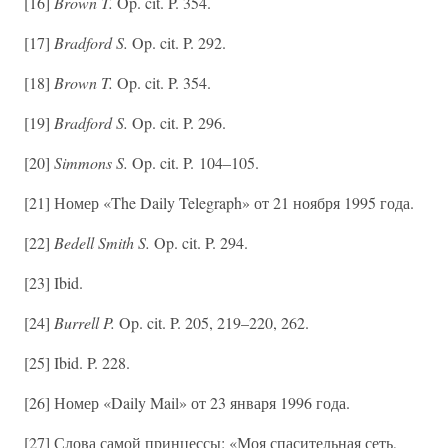
[16]
Brown T.
Op. cit. P. 354.
[17]
Bradford S.
Op. cit. P. 292.
[18]
Brown T.
Op. cit. P. 354.
[19]
Bradford S.
Op. cit. P. 296.
[20]
Simmons S.
Op. cit. P. 104–105.
[21] Номер «The Daily Telegraph» от 21 ноября 1995 года.
[22]
Bedell Smith S.
Op. cit. P. 294.
[23] Ibid.
[24]
Burrell P.
Op. cit. P. 205, 219–220, 262.
[25] Ibid. P. 228.
[26] Номер «Daily Mail» от 23 января 1996 года.
[27] Слова самой принцессы: «Моя спасительная сеть,