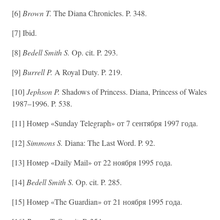
[6]
Brown T.
The Diana Chronicles. P. 348.
[7] Ibid.
[8]
Bedell Smith S.
Op. cit. P. 293.
[9]
Burrell P.
A Royal Duty. P. 219.
[10]
Jephson P.
Shadows of Princess. Diana, Princess of Wales
1987–1996. P. 538.
[11] Номер «Sunday Telegraph» от 7 сентября 1997 года.
[12]
Simmons S.
Diana: The Last Word. P. 92.
[13] Номер «Daily Mail» от 22 ноября 1995 года.
[14]
Bedell Smith S.
Op. cit. P. 285.
[15] Номер «The Guardian» от 21 ноября 1995 года.