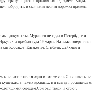
вдруг грянули грозы с проливными дождями. Когда,
шел побродить, и скользкая лесная дорожка привела
ые документы, Муравьев не ждал в Петербурге и
Иркутск, а прибыл туда 13 марта. Началась энергичная
вовали Корсаков, Казакевич, Сгибнев, Дейхман и
м, мне часто снился один и тот же сон. Он снился мне
и кушетках, в чужих кроватях, и я всегда просыпался от
 с колотящимся сердцем.Сон был такой: я стою у