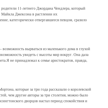
а родители 11-летнего Джордана Чендлера, который
и Майкла Джексона в растлении их
ние, категорически отвергавшееся певцом, сразило
 – возможность вырваться из маленького дома в глухой
возможность увидеть с высоты мир вокруг. Она дала
ета.Я не принадлежал к семье аристократов, правда,
ртона, которые за три года рассказали о королевской
ей, чем другие авторы за три столетия, можно было
нсингтонского дворцов настал период спокойствия и