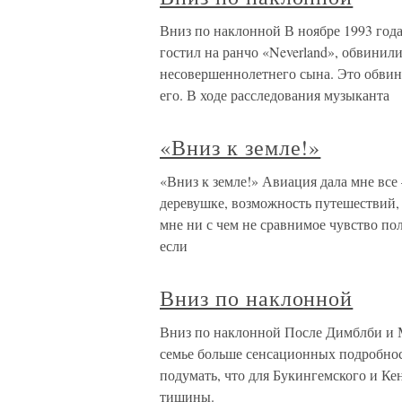
Вниз по наклонной В ноябре 1993 год
гостил на ранчо «Neverland», обвинил
несовершеннолетнего сына. Это обвине
его. В ходе расследования музыканта
«Вниз к земле!»
«Вниз к земле!» Авиация дала мне все
деревушке, возможность путешествий, 
мне ни с чем не сравнимое чувство пол
если
Вниз по наклонной
Вниз по наклонной После Димблби и Мо
семье больше сенсационных подробност
подумать, что для Букингемского и Ке
тишины.