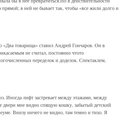
 была бы в нее превратиться.Но в действительности
 прямой; в ней не бывает так, чтобы «все жили долго и
о «Два товарища» ставил Андрей Гончаров. Он в
рикасаемым не считал, постоянно чтото
ногочисленных переделок и доделок. Спектаклем,
из. Иногда лифт застревает между этажами, между
е двери мне видно спящую кошку, забытый детский
еуме. Внизу ничего не видно, там темно и тихо. Я