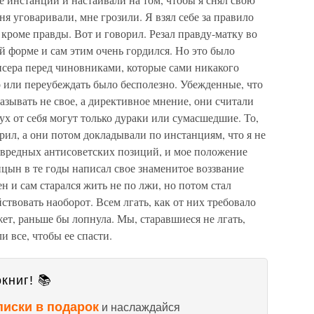
 уговаривали, мне грозили. Я взял себе за правило
 кроме правды. Вот и говорил. Резал правду-матку во
ой форме и сам этим очень гордился. Но это было
сера перед чиновниками, которые сами никакого
о или переубеждать было бесполезно. Убежденные, что
казывать не свое, а директивное мнение, они считали
ух от себя могут только дураки или сумасшедшие. То,
орил, а они потом докладывали по инстанциям, что я не
 вредных антисоветских позиций, и мое положение
цын в те годы написал свое знаменитое воззвание
н и сам старался жить не по лжи, но потом стал
йствовать наоборот. Всем лгать, как от них требовало
ожет, раньше бы лопнула. Мы, старавшиеся не лгать,
 все, чтобы ее спасти.
книг! 📚
писки в подарок
и наслаждайся