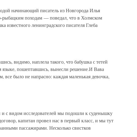
дой начинающий писатель из Новгорода Илья
о-рыбацким походам — поведал, что в Холмском
шка известного ленинградского писателя Глеба
шись, видимо, наплела такого, что бабушка с тетей
м языке, пошептавшись, вынесли решение.И Вава
м, все было не напрасно: каждая маленькая девочка,
 и с видом исследователей мы подошли к суденышку
оговор, капитан провел нас в первый класс, и мы тут
ванными пассажирами. Несколько свистков