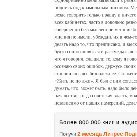
подпись под крамольным письмом. Меня
везде говорить только правду и ничего
всех кабинетах, часто в довольно резк
совершенно бессмысленное метание би
мнения не имели, убеждать их в чем-т
делать надо то, что предписано, и выс
будто сопротивляться и рассуждать всл
что я говорил, слышали те, кому я гов
осознаю своих ошибок, держусь своих
становилось все безнадежнее. Солжени
«Жить не по лжи». Я был с ним согласе
думать, что, может быть, надо было де
начальство, тогда советская власть, м
независимо от наших намерений, делали
Более 800 000 книг и аудио
2 месяца Литрес Под
Получи