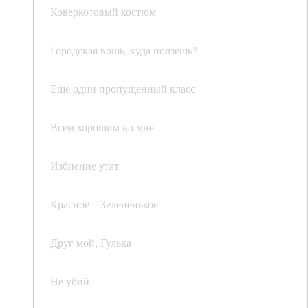
Коверкотовый костюм
Городская вошь, куда ползешь?
Еще один пропущенный класс
Всем хорошим во мне
Избиение утят
Красное – Зелененькое
Друг мой, Гулька
Не убий