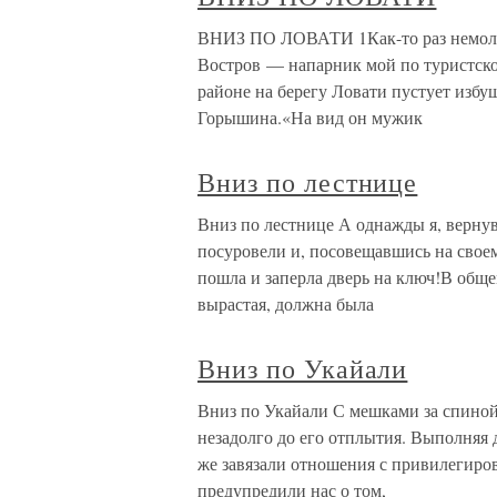
ВНИЗ ПО ЛОВАТИ 1Как-то раз немоло
Востров — напарник мой по туристск
районе на берегу Ловати пустует избу
Горышина.«На вид он мужик
Вниз по лестнице
Вниз по лестнице А однажды я, вернув
посуровели и, посовещавшись на свое
пошла и заперла дверь на ключ!В обще
вырастая, должна была
Вниз по Укайали
Вниз по Укайали С мешками за спиной
незадолго до его отплытия. Выполняя д
же завязали отношения с привилегиро
предупредили нас о том,