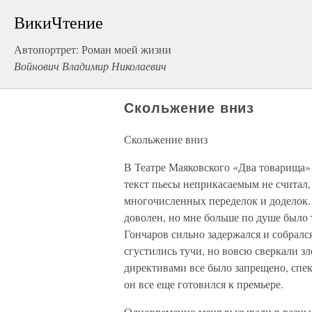
ВикиЧтение
Автопортрет: Роман моей жизни
Войнович Владимир Николаевич
Скольжение вниз
Скольжение вниз
В Театре Маяковского «Два товарища»
текст пьесы неприкасаемым не считал,
многочисленных переделок и доделок. 
доволен, но мне больше по душе было т
Гончаров сильно задержался и собрался
сгустились тучи, но вовсю сверкали 
директивами все было запрещено, спек
он все еще готовился к премьере.
Одновременно меня вызывали в разные