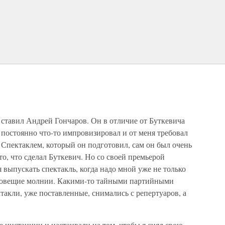
 ставил Андрей Гончаров. Он в отличие от Буткевича
 постоянно что-то импровизировал и от меня требовал
Спектаклем, который он подготовил, сам он был очень
о, что сделал Буткевич. Но со своей премьерой
 выпускать спектакль, когда надо мной уже не только
зловещие молнии. Какими-то тайными партийными
такли, уже поставленные, снимались с репертуаров, а
 инстанции и настаивали на том, чтобы я снял свою