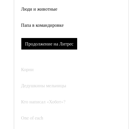
Люди и животные
Папа в командировке
Продолжение на Литрес
Корни
Дедушкины мельницы
Кто написал «Хобот»?
One of each