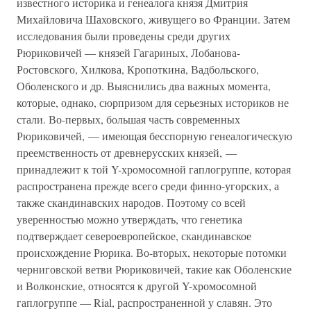
известного историка и генеалога князя Дмитрия
Михайловича Шаховского, живущего во Франции. Затем
исследования были проведены среди других
Рюриковичей — князей Гагариных, Лобанова-
Ростовского, Хилкова, Кропоткина, Вадбольского,
Оболенского и др. Выяснились два важных момента,
которые, однако, сюрпризом для серьезных историков не
стали. Во-первых, большая часть современных
Рюриковичей, — имеющая бесспорную генеалогическую
преемственность от древнерусских князей, —
принадлежит к той Y-хромосомной гаплогруппе, которая
распространена прежде всего среди финно-угорских, а
также скандинавских народов. Поэтому со всей
уверенностью можно утверждать, что генетика
подтверждает североевропейское, скандинавское
происхождение Рюрика. Во-вторых, некоторые потомки
черниговской ветви Рюриковичей, такие как Оболенские
и Волконские, относятся к другой Y-хромосомной
гаплогруппе — Rial, распространенной у славян. Это