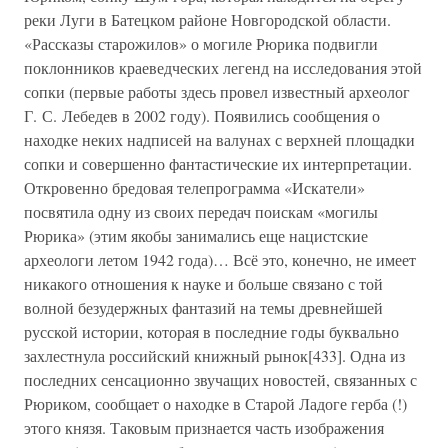
реки Луги в Батецком районе Новгородской области.
«Рассказы старожилов» о могиле Рюрика подвигли
поклонников краеведческих легенд на исследования этой
сопки (первые работы здесь провел известный археолог
Г. С. Лебедев в 2002 году). Появились сообщения о
находке неких надписей на валунах с верхней площадки
сопки и совершенно фантастические их интерпретации.
Откровенно бредовая телепрограмма «Искатели»
посвятила одну из своих передач поискам «могилы
Рюрика» (этим якобы занимались еще нацистские
археологи летом 1942 года)… Всё это, конечно, не имеет
никакого отношения к науке и больше связано с той
волной безудержных фантазий на темы древнейшей
русской истории, которая в последние годы буквально
захлестнула российский книжный рынок[433]. Одна из
последних сенсационно звучащих новостей, связанных с
Рюриком, сообщает о находке в Старой Ладоге герба (!)
этого князя. Таковым признается часть изображения