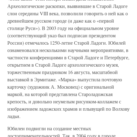
Археологические раскопки, выявившие в Старой Ладоге
слои середины VIII века, позволили говорить о ней как о
древнейшем русском городе (и даже как о «первой
столице Руси»). В 2003 году на официальном уровне
(соответствующий указ был подписан президентом
России) отмечалось 1250-летие Старой Ладоги. Юбилей
ознаменовался несколькими научными мероприятиями, в
частности конференциями в Старой Ладоге и Петербурге,
открытием в Старой Ладоге археологического музея,
торжественным праздником 16 августа, масштабной
выставкой в Эрмитаже. «Марка» выпустила почтовую
карточку (художник А. Московец) с оригинальной
маркой, на которой представлена Староладожская
крепость, и довольно неумелым рисунком-коллажем с
изображением ладожских храмов и плывущей по Волхову
ладьи.
Юбилеи подвигли на создание местных
достопримечательностей. Так, в 2004 году в городе