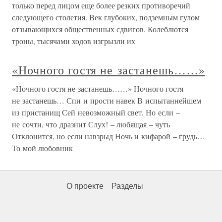
только перед лицом еще более резких противоречий
следующего столетия. Век глубоких, подземным гулом
отзывающихся общественных сдвигов. Колеблются
троны, тысячами ходов изгрызли их
«Ночного гостя не застанешь……»
«Ночного гостя не застанешь……» Ночного гостя
не застанешь… Спи и прости навек В испытаннейшем
из пристанищ Сей невозможный свет. Но если –
не сочти, что дразнит Слух! – любящая – чуть
Отклонится, но если навзрыд Ночь и кифарой – грудь…
То мой любовник
О проекте
Разделы