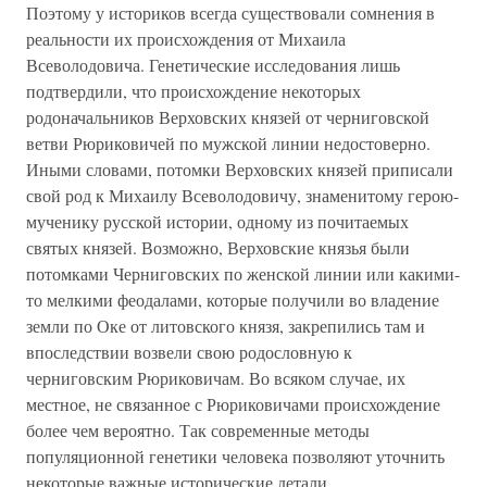
Поэтому у историков всегда существовали сомнения в
реальности их происхождения от Михаила
Всеволодовича. Генетические исследования лишь
подтвердили, что происхождение некоторых
родоначальников Верховских князей от черниговской
ветви Рюриковичей по мужской линии недостоверно.
Иными словами, потомки Верховских князей приписали
свой род к Михаилу Всеволодовичу, знаменитому герою-
мученику русской истории, одному из почитаемых
святых князей. Возможно, Верховские князья были
потомками Черниговских по женской линии или какими-
то мелкими феодалами, которые получили во владение
земли по Оке от литовского князя, закрепились там и
впоследствии возвели свою родословную к
черниговским Рюриковичам. Во всяком случае, их
местное, не связанное с Рюриковичами происхождение
более чем вероятно. Так современные методы
популяционной генетики человека позволяют уточнить
некоторые важные исторические детали.