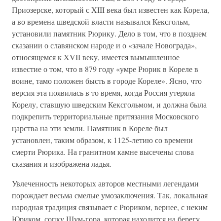
Приозерске, который с XIII века был известен как Корела,
а во времена шведской власти назывался Кексгольм,
установили памятник Рюрику. Дело в том, что в позднем
сказании о славянском народе и о «зачале Новограда»,
относящемся к XVII веку, имеется вымышленное
известие о том, что в 879 году «умре Рюрик в Кореле в
воине, тамо положен бысть в городе Кореле». Ясно, что
версия эта появилась в то время, когда Россия утеряла
Корелу, ставшую шведским Кексгольмом, и должна была
подкрепить территориальные притязания Московского
царства на эти земли. Памятник в Кореле был
установлен, таким образом, к 1125-летию со времени
смерти Рюрика. На гранитном камне высечены слова
сказания и изображена ладья.
Увлеченность некоторых авторов местными легендами
порождает весьма смелые умозаключения. Так, локальная
народная традиция связывает с Рюриком, вернее, с неким
Юриком, сопку Шум-гора, которая находится на берегу