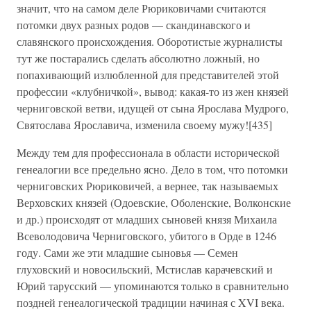
значит, что на самом деле Рюриковичами считаются
потомки двух разных родов — скандинавского и
славянского происхождения. Оборотистые журналисты
тут же постарались сделать абсолютно ложный, но
попахивающий излюбленной для представителей этой
профессии «клубничкой», вывод: какая-то из жен князей
черниговской ветви, идущей от сына Ярослава Мудрого,
Святослава Ярославича, изменила своему мужу![435]
Между тем для профессионала в области исторической
генеалогии все предельно ясно. Дело в том, что потомки
черниговских Рюриковичей, а вернее, так называемых
Верховских князей (Одоевские, Оболенские, Волконские
и др.) происходят от младших сыновей князя Михаила
Всеволодовича Черниговского, убитого в Орде в 1246
году. Сами же эти младшие сыновья — Семен
глуховский и новосильский, Мстислав карачевский и
Юрий тарусский — упоминаются только в сравнительно
поздней генеалогической традиции начиная с XVI века.