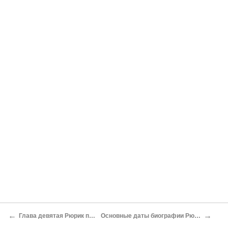
←
→
Глава девятая Рюрик после Рюрика
Основные даты биографии Рюрика и его эпохи