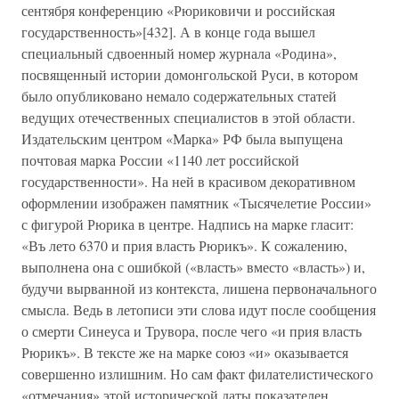
сентября конференцию «Рюриковичи и российская
государственность»[432]. А в конце года вышел
специальный сдвоенный номер журнала «Родина»,
посвященный истории домонгольской Руси, в котором
было опубликовано немало содержательных статей
ведущих отечественных специалистов в этой области.
Издательским центром «Марка» РФ была выпущена
почтовая марка России «1140 лет российской
государственности». На ней в красивом декоративном
оформлении изображен памятник «Тысячелетие России»
с фигурой Рюрика в центре. Надпись на марке гласит:
«Въ лето 6370 и прия власть Рюрикъ». К сожалению,
выполнена она с ошибкой («власть» вместо «власть») и,
будучи вырванной из контекста, лишена первоначального
смысла. Ведь в летописи эти слова идут после сообщения
о смерти Синеуса и Трувора, после чего «и прия власть
Рюрикъ». В тексте же на марке союз «и» оказывается
совершенно излишним. Но сам факт филателистического
«отмечания» этой исторической даты показателен.