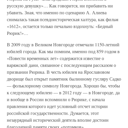
русскую девушку»… Как говорится, ни прибавить ни
убавить. Зная, что именно по сценарию А. Алиева
снималась такая псевдоисторическая халтура, как фильм
«1612», остается только печально вздохнуть: «Бедный
Рюрик!»…
В 2009 году в Великом Новгороде отмечали 1150-летний
юбилей города. Как мы помним, именно под 859 годом в
«Повести временных лет» содержится известие о
варяжской дани, связанное с последующим рассказом о
призвании Рюрика. В честь юбилея на Ярославовом
дворище был открыт памятник былинному гусляру Садко
— фольклорному символу Новгорода. Хорошо бы, чтобы
к следующему юбилею — в 2012 году — в Новгороде, да
и вообще в России вспомнили о Рюрике, с начала
правления которого идет условный отсчет истории
российской государственности. Думается, этот
незаурядный исторический деятель вполне достоин
благодарной памяти своих «потомков».