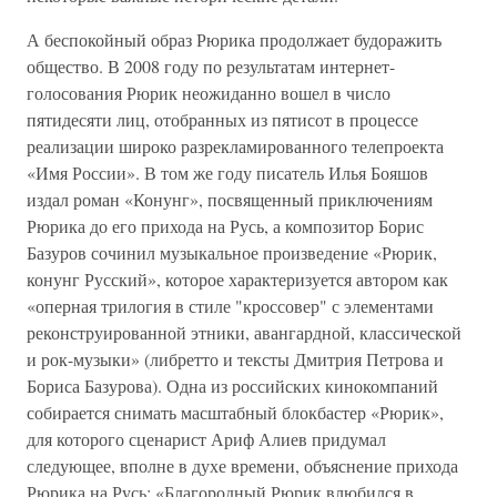
А беспокойный образ Рюрика продолжает будоражить
общество. В 2008 году по результатам интернет-
голосования Рюрик неожиданно вошел в число
пятидесяти лиц, отобранных из пятисот в процессе
реализации широко разрекламированного телепроекта
«Имя России». В том же году писатель Илья Бояшов
издал роман «Конунг», посвященный приключениям
Рюрика до его прихода на Русь, а композитор Борис
Базуров сочинил музыкальное произведение «Рюрик,
конунг Русский», которое характеризуется автором как
«оперная трилогия в стиле "кроссовер" с элементами
реконструированной этники, авангардной, классической
и рок-музыки» (либретто и тексты Дмитрия Петрова и
Бориса Базурова). Одна из российских кинокомпаний
собирается снимать масштабный блокбастер «Рюрик»,
для которого сценарист Ариф Алиев придумал
следующее, вполне в духе времени, объяснение прихода
Рюрика на Русь: «Благородный Рюрик влюбился в