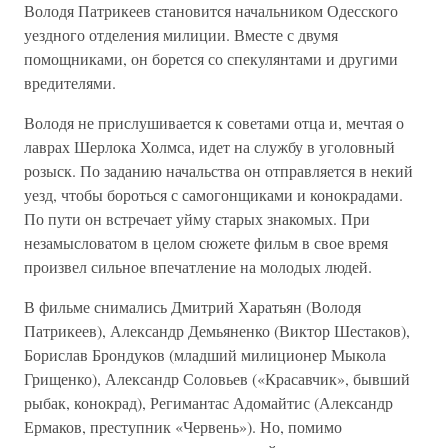
Володя Патрикеев становится начальником Одесского
уездного отделения милиции. Вместе с двумя
помощниками, он борется со спекулянтами и другими
вредителями.
Володя не прислушивается к советами отца и, мечтая о
лаврах Шерлока Холмса, идет на службу в уголовный
розыск. По заданию начальства он отправляется в некий
уезд, чтобы бороться с самогонщиками и конокрадами.
По пути он встречает уйму старых знакомых. При
незамысловатом в целом сюжете фильм в свое время
произвел сильное впечатление на молодых людей.
В фильме снимались Дмитрий Харатьян (Володя
Патрикеев), Александр Демьяненко (Виктор Шестаков),
Борислав Брондуков (младший милиционер Мыкола
Грищенко), Александр Соловьев («Красавчик», бывший
рыбак, конокрад), Регимантас Адомайтис (Александр
Ермаков, преступник «Червень»). Но, помимо