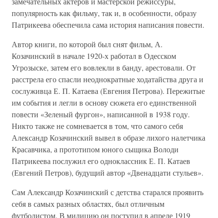
замечательных актеров и мастерской режиссуры,
популярность как фильму, так и, в особенности, образу
Патрикеева обеспечила сама история написания повести.
Автор книги, по которой был снят фильм, А.
Козачинский в начале 1920-х работал в Одесском
Угрозыске, затем его вовлекли в банду, арестовали. От
расстрела его спасли неоднократные ходатайства друга и
сослуживца Е. П. Катаева (Евгения Петрова). Пережитые
им события и легли в основу сюжета его единственной
повести «Зеленый фургон», написанной в 1938 году.
Никто также не сомневается в том, что самого себя
Александр Козачинский вывел в образе лихого налетчика
Красавчика, а прототипом юного сыщика Володи
Патрикеева послужил его одноклассник Е. П. Катаев
(Евгений Петров), будущий автор «Двенадцати стульев».
Сам Александр Козачинский с детства старался проявить
себя в самых разных областях, был отличным
футболистом. В милицию он поступил в апреле 1919