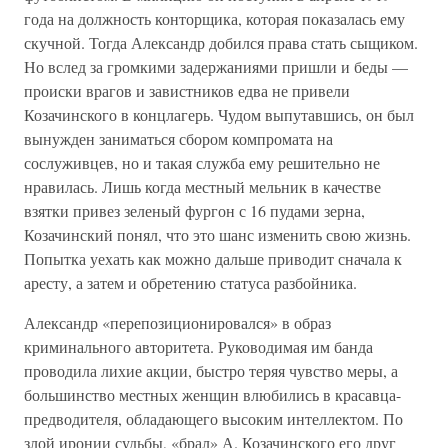
года на должность конторщика, которая показалась ему
скучной. Тогда Александр добился права стать сыщиком.
Но вслед за громкими задержаниями пришли и беды —
происки врагов и завистников едва не привели
Козачинского в концлагерь. Чудом выпутавшись, он был
вынужден заниматься сбором компромата на
сослуживцев, но и такая служба ему решительно не
нравилась. Лишь когда местный мельник в качестве
взятки привез зеленый фургон с 16 пудами зерна,
Козачинский понял, что это шанс изменить свою жизнь.
Попытка уехать как можно дальше приводит сначала к
аресту, а затем и обретению статуса разбойника.
Александр «перепозиционировался» в образ
криминального авторитета. Руководимая им банда
проводила лихие акции, быстро теряя чувство меры, а
большинство местных женщин влюбились в красавца-
предводителя, обладающего высоким интеллектом. По
злой иронии судьбы, «брал» А. Козачинского его друг