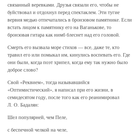
связанный веревками. Друзья связали его, чтобы не
буйствовал и отдохнул перед спектаклем. Эти тугие
вервия медью отпечатались в бронзовом памятнике. Если
встать лицом к памятнику его на Ваганькове, то
бронзовая гитара как нимб блеснет над его головой.
Смерть его вызвала море стихов — все, даже те, кто
травил его или помыкал им, кинулись воспевать его. Где
они были, когда поэт хрипел, когда ему так нужно было
доброе слово?
Свой «Реквием», тогда называвшийся
«Оптимистический», я написал при его жизни, в
семидесятом году, после того как его реанимировал
Л. О. Бадалян:
Шел популярней, чем Пеле,
с беспечной челкой на челе,