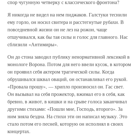
спор чугунную четверку с классического фронтона?
Я никогда не видел на нем пиджаков. Галстуки теснили
ему горло, он носил свитера и расстегнутые рубахи. В
повседневной жизни он не лез на рожон, чаще
отшучивался, как бы тая силы и голос для главного. Нас
сблизили «Антимиры».
Он до стона заводил публику ненормативной лексикой в
монологе Ворона. Потом для него ввели кусок, в котором
он проявил себя актером трагической силы. Когда
обрушивался шквал оваций, он останавливал его рукой.
«Провала прошу», — хрипло произносил он. Гас свет.
Он вызывал на себя прожектор, вжимал его в себя, как
бревно, в живот, в кишки и на срыве голоса заканчивал
другими стихами: «Пошли мне, Господь, второго». За
ним зияла бездна. На стихи эти он написал музыку. Это
стало потом его песней, которую он исполнял в своих
концертах.