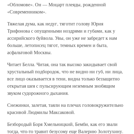
«Обломове». Он — Моцарт плеяды, рожденной
«Современником».
Тяжелая дума, как недуг, тяготит голову Юрия
Трифонова с опущенными ноздрями и губами, как у
ассирийского буйвола. Увы, он уже не забредет к нам
больше, летописец тягот, темных времен и быта,
асфальтовой Москвы.
Читает Белла. Читая, она так высоко закидывает свой
хрустальный подбородок, что не видно ни губ, ни лица,
все лицо оказывается в тени, видна только беззащитно
открытая шея с пульсирующим неземным знобящим
звуком судорожного дыхания.
Снежинки, залетая, таяли на плечах головокружительно
красивой Людмилы Максаковой.
Безбородый Боря Хмельницкий, Бемби, как его звали
тогда, что-то травит безусому еще Валерию Золотухину.