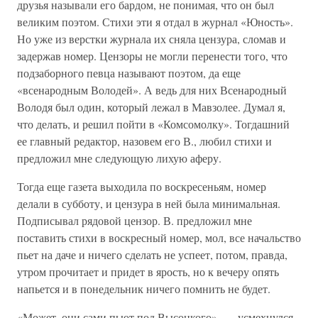
друзья называли его бардом, не понимая, что он был
великим поэтом. Стихи эти я отдал в журнал «Юность».
Но уже из верстки журнала их сняла цензура, сломав и
задержав номер. Цензоры не могли перенести того, что
подзаборного певца называют поэтом, да еще
«всенародным Володей». А ведь для них Всенародный
Володя был один, который лежал в Мавзолее. Думал я,
что делать, и решил пойти в «Комсомолку». Тогдашний
ее главный редактор, назовем его В., любил стихи и
предложил мне следующую лихую аферу.
Тогда еще газета выходила по воскресеньям, номер
делали в субботу, и цензура в ней была минимальная.
Подписывал рядовой цензор. В. предложил мне
поставить стихи в воскресный номер, мол, все начальство
пьет на даче и ничего сделать не успеет, потом, правда,
утром прочитает и придет в ярость, но к вечеру опять
напьется и в понедельник ничего помнить не будет.
«Может, они сами пьют под Высоцкого», — усмехнулся