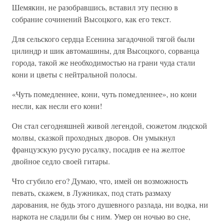
Шемякин, не разобравшись, вставил эту песню в
собрание сочинений Высоцкого, как его текст.
Для сельского сердца Есенина загадочной тягой были
цилиндр и шик автомашины, для Высоцкого, сорванца
города, такой же необходимостью на грани чуда стали
кони и цветы с нейтральной полосы.
«Чуть помедленнее, кони, чуть помедленнее», но кони
несли, как несли его кони!
Он стал сегодняшней живой легендой, сюжетом людской
молвы, сказкой проходных дворов. Он умыкнул
французскую русую русалку, посадив ее на желтое
двойное седло своей гитары.
Что сгубило его? Думаю, что, имей он возможность
певать, скажем, в Лужниках, под стать размаху
дарования, не будь этого душевного разлада, ни водка, ни
наркота не сладили бы с ним. Умер он ночью во сне,