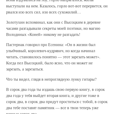
выступали на нем. Казалось, горло вот-вот перервется, он
рвался изо всех сил, изо всех сухожилий…
Золотухин вспоминал, как они с Высоцким в деревне
часами разгадывали секреты моей поэтики, но магию
Володиных «Коней» никому не разгадать!
Пастернак говорил про Есенина: «Он в жизни был
улыбчивый, королевич-кудрявич, но когда начинал
читать, становилось понятно — этот зарезать может».
Когда пел Высоцкий, было ясно, что он может не
зарезать, а зарезаться.
Что ты видел, глядя в непроглядную лунку гитары?
В сорок два года ты издашь свою первую книгу, в сорок
два года у тебя выйдет вторая книга, и другие тоже в
сорок два, в сорок два придут проститься с тобой, в сорок
два тебе поставят памятник — все в твои теперь уже
вечные сорок два.