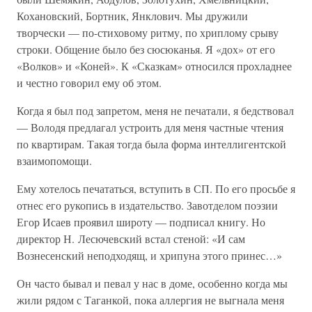
Кохановский, Бортник, Янклович. Мы дружили
творчески — по-стиховому ритму, по хриплому срыву
строки. Общение было без сюсюканья. Я «дох» от его
«Волков» и «Коней». К «Сказкам» относился прохладнее
и честно говорил ему об этом.
Когда я был под запретом, меня не печатали, я бедствовал
— Володя предлагал устроить для меня частные чтения
по квартирам. Такая тогда была форма интеллигентской
взаимопомощи.
Ему хотелось печататься, вступить в СП. По его просьбе я
отнес его рукопись в издательство. Завотделом поэзии
Егор Исаев проявил широту — подписал книгу. Но
директор Н. Лесючевский встал стеной: «И сам
Вознесенский неподходящ, и хрипуна этого принес…»
Он часто бывал и певал у нас в доме, особенно когда мы
жили рядом с Таганкой, пока аллергия не выгнала меня