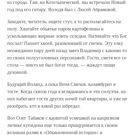
из города. Там, на Котельнической, мы встречали Новый
год под его гитару. Володя был с Люсей Абрамовой.
Заходите, читатель, ищите стул, а то располагайтесь на
полу. Хватайте объятые паром картофелины и
ускользающие жирные ломти селедки. Наливайте что Бог
послал! Пахнет хвоей, разомлевшей от свечек. Эту елку
неожиданно пару дней назад завез Владимир с какими-то
из своих полууголовных персонажей. Гости, сметя все со
стола — никто не был богат тогда, — жаждут пищи
духовной.
Будущий Воланд, а пока Веня Смехов, каламбурит в
тосте. Когда сквозь года я вглядываюсь в эти силуэты, на
них набегают гости других ночей той квартиры, и уже не
разобрать, кто в какой раз забредал.
Вот Олег Табаков с ядовитой усмешкой на капризном
личике купидона еще только прищуривается к своим
великим ролям в «Обыкновенной истории» и