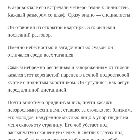
В аэровокзале его встречали четверо темных личностей.
Каждый размером со шкаф. Сразу видно — специалисты.
Он отзвонил из открытой квартиры. Это был наш
последний разговор.
Именно небесностью и загадочностью судьбы он
отличался среди всех таганцев.
Самым небрежно-беспечным и завороженным от гибели
казался этот коренастый паренек в вечной подростковой
куртке с поднятым воротником. Он сутулился, как бегун
перед длинной дистанцией.
Почти вплотную придвинувшись, почти касаясь
невзрослыми ресницами, ставшее за столько лет близким,
его молодое, изнуренное мыслью лицо в упор глядит на
меня сквозь эту страницу. Его лоб убегает под
рассыпчатую скошенную челку, в светлых глазах под
усмешкой таится недосказанный вопрос, над губой