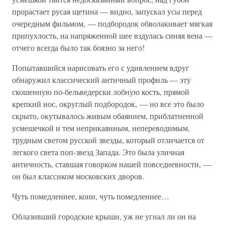
прорастает русая щетина — видно, запускал усы перед
очередным фильмом, — подбородок обволакивает мягкая
припухлость, на напряженной шее вздулась синяя вена —
отчего всегда было так боязно за него!
Попытавшийся нарисовать его с удивлением вдруг
обнаружил классический античный профиль — эту
скошенную по-бельведерски лобную кость, прямой
крепкий нос, округлый подбородок, — но все это было
скрыто, окутывалось живым обаянием, приблатненной
усмешечкой и тем неприкаянным, непереводимым,
трудным светом русской звезды, который отличается от
легкого света поп-звезд Запада. Это была уличная
античность, ставшая говорком нашей повседневности, —
он был классиком московских дворов.
Чуть помедленнее, кони, чуть помедленнее…
Облазивший городские крыши, уж не угнал ли он на