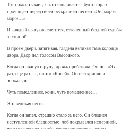
Тот похохатывает, как откашливается, будто горло
прочищает перед своей бескрайней песней «Ой, мороз,
мороз…».
И каждый выпукло светится, оттененный бездной судьбы
за спиной.
В проем двери, затягивая, глядела великая тьма колодца
двора. Двор пел голосом Высоцкого.
Когда он рванул струну, дрожь пробежала. Он пел «Эх,
раз, еще раз…», потом «Коней». Он пел хрипло и
эпохально:
Чуть помедленнее, кони, чуть помедленнее…
Это великая песня.
Когда он запел, страшно стало за него. Он бледнел
исступленной бледностью, лоб покрывался испариной,
вены вздувались на лбу, горло напрягалось, жилы