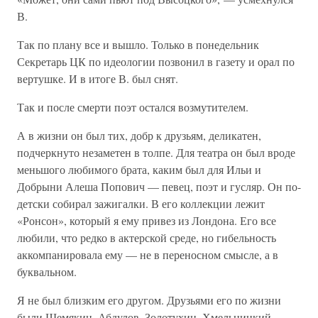
В.
Так по плану все и вышло. Только в понедельник
Секретарь ЦК по идеологии позвонил в газету и орал по
вертушке. И в итоге В. был снят.
Так и после смерти поэт остался возмутителем.
А в жизни он был тих, добр к друзьям, деликатен,
подчеркнуто незаметен в толпе. Для театра он был вроде
меньшого любимого брата, каким был для Ильи и
Добрыни Алеша Попович — певец, поэт и гусляр. Он по-
детски собирал зажигалки. В его коллекции лежит
«Ронсон», который я ему привез из Лондона. Его все
любили, что редко в актерской среде, но гибельность
аккомпанировала ему — не в переносном смысле, а в
буквальном.
Я не был близким его другом. Друзьями его по жизни
были Шемякин, Абдулов, Золотухин, Хмельницкий,