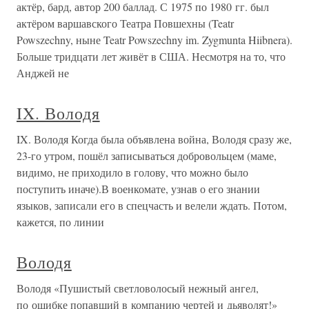
актёр, бард, автор 200 баллад. С 1975 по 1980 гг. был
актёром варшавского Театра Повшехны (Teatr
Powszechny, ныне Teatr Powszechny im. Zygmunta Hiibnera).
Больше тридцати лет живёт в США. Несмотря на то, что
Анджей не
IX. Володя
IX. Володя Когда была объявлена война, Володя сразу же,
23-го утром, пошёл записываться добровольцем (маме,
видимо, не приходило в голову, что можно было
поступить иначе).В военкомате, узнав о его знании
языков, записали его в спецчасть и велели ждать. Потом,
кажется, по линии
Володя
Володя «Пушистый светловолосый нежный ангел,
по ошибке попавший в компанию чертей и дьяволят!»