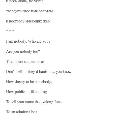
и весь июнь, не устав,
твердить свое имя болотам
к восторгу млеющих жаб.
* * *
I am nobody. Who are you?
Are you nobody too?
Then there s a pair of us.
Don` t tell — they d banish us, you know.
How dreary to be somebody,
How public — like a frog —
To tell your name the livelong June
To an admiring bog.