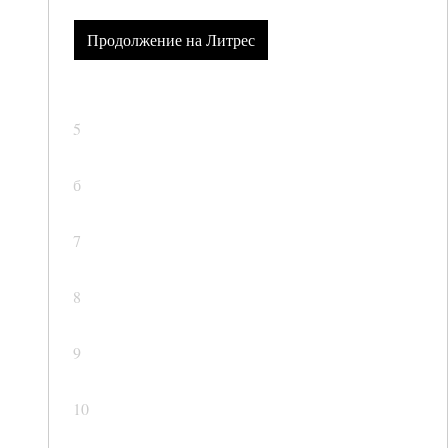
Продолжение на Литрес
5
б
7
8
9
10