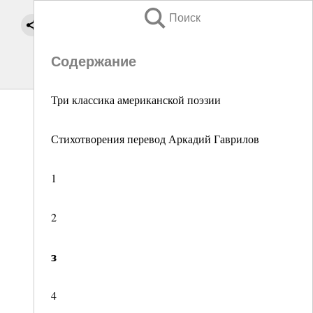
Поиск
Содержание
Три классика американской поэзии
Стихотворения перевод Аркадий Гаврилов
1
2
з
4