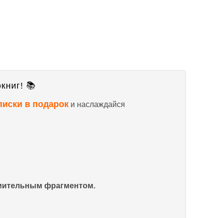
книг! 📚
писки в подарок
и наслаждайся
омительным фрагментом.