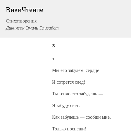
ВикиЧтение
Стихотворения
Дикинсон Эмили Элизабет
з
з
Мы его забудем, сердце!
И сотрется след!
Ты тепло его забудешь —
Я забуду свет.
Как забудешь — сообщи мне,
Только поспеши!