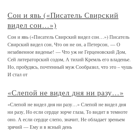
Сон и явь («Писатель Свирский
видел сон…»)
Сон и явь («Писатель Свирский видел сон…») Писатель
Свирский видел сон, Что он не он, а Петерсон, — О
незабвенное виденье! — Что уж не Герценовский Дом,
Сей литераторский содом, А тихий Кремль его владенье.
Но, пробудясь, почтенный муж Сообразил, что это – чушь
И стал от
«Слепой не видел дня ни разу…»
«Слепой не видел дня ни разу…» Слепой не видел дня
ни разу, Но если сердце зорче глаза, То видит в темноте
оно. А если сердце слепо, значит, Не обладает зреньем
зрячий — Ему и в ясный день