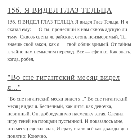
156. Я ВИДЕЛ ГЛАЗ ТЕЛЬЦА
156. Я ВИДЕЛ ГЛАЗ ТЕЛЬЦА Я видел Глаз Тельца. И я
сказал ему: — О ты, пронесший к нам сквозь адскую ли
тьму, Сквозь светы ль райские, огонь неизмеримый, Ты
знаешь свой закон, как я — твой облик зримый. От тайны
к тайне нам немыслим переход. Все — сфинкс. Как знать,
когда, робея,
"Во сне гигантский месяц видел
я..."
"Во сне гигантский месяц видел я..." Во сне гигантский
месяц видел я. Беспечный, как дитя, как девочка,
невинный, Он, добродушную насмешку затая, Следил
игру теней на площади пустынной. И показалось мне,
что месяц сделал знак, И сразу стало всё как дважды два
понятно: Конечно,