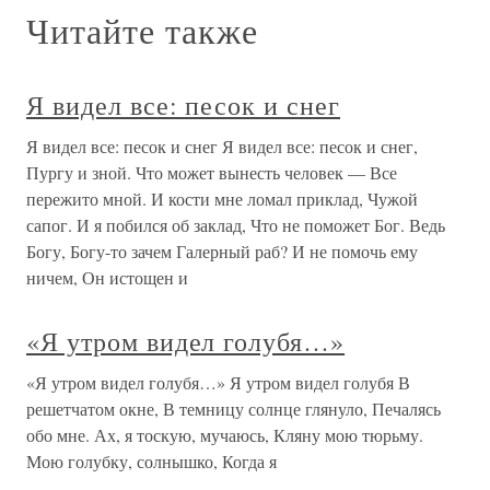
Читайте также
Я видел все: песок и снег
Я видел все: песок и снег Я видел все: песок и снег,
Пургу и зной. Что может вынесть человек — Все
пережито мной. И кости мне ломал приклад, Чужой
сапог. И я побился об заклад, Что не поможет Бог. Ведь
Богу, Богу-то зачем Галерный раб? И не помочь ему
ничем, Он истощен и
«Я утром видел голубя…»
«Я утром видел голубя…» Я утром видел голубя В
решетчатом окне, В темницу солнце глянуло, Печалясь
обо мне. Ах, я тоскую, мучаюсь, Кляну мою тюрьму.
Мою голубку, солнышко, Когда я