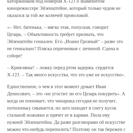
каторжником под номером Х-123 о знаменитом
кинорежиссере Эйзенштейне, который только чудом не
оказался за той же колючей проволокой.
«– Нет, батенька, – мягко этак, попуская, говорит
Цезарь. – Объективность требует признать, что
Эйзенштейн гениален. Его „Иоанн Грозный“ – разве это
не гениально? Пляска опричников с личиной. Сцена в
соборе!
– Кривлянье! – ложку перед ртом задержа, сердится
Х-123. – Так много искусства, что это уже не искусство».
Единственное, о чем в этот момент думает Иван
Денисович, – это «не угостит ли его Цезарь покурить». А
когда он понимает, что чинарика сегодня не получит,
потихоньку смывается, но зато находит в снегу кусок
стальной ножовки и прячет ее в карман. Пила ему
нужней Эйзенштейна. Да разве разговорами об искусстве
можно что-нибудь перепилить? Поэтому он так бережен с