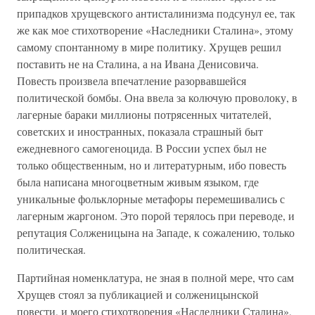
припадков хрущевского антисталинизма подсунул ее, так
же как мое стихотворение «Наследники Сталина», этому
самому спонтанному в мире политику. Хрущев решил
поставить не на Сталина, а на Ивана Денисовича.
Повесть произвела впечатление разорвавшейся
политической бомбы. Она ввела за колючую проволоку, в
лагерные бараки миллионы потрясенных читателей,
советских и иностранных, показала страшный быт
ежедневного самогеноцида. В России успех был не
только общественным, но и литературным, ибо повесть
была написана многоцветным живым языком, где
уникальные фольклорные метафоры перемешивались с
лагерным жаргоном. Это порой терялось при переводе, и
репутация Солженицына на Западе, к сожалению, только
политическая.
Партийная номенклатура, не зная в полной мере, что сам
Хрущев стоял за публикацией и солженицынской
повести, и моего стихотворения «Наследники Сталина»,