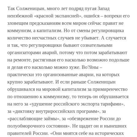
Так Солженицын, много лет подряд пугая Запад
неизбежной «красной экспансией», ошибся – вопреки его
зловещим предсказаниям всем миром сейчас правит не
коммунизм, а капитализм. Но от смены регулировщика
количество несчастных случаев не убывает. А случается
и так, что регулировщики бывают сознательными
организаторами аварий, потому что потом зарабатывают
на ремонте, растягивая его насколько возможно подольше
и делая его насколько можно хуже. Во?йны –
практически это организованные аварии, на которых
крупно зарабатывают. И если раньше Солженицын
обрушивался на мировой капитализм за примиренчество
по отношению к коммунизму, то теперь он обрушивается
на него за «удушение российского экспорта тарифами»,
за «диктовку внутрироссийских программ», за
«расслабляющие займы», за «обезврежение России до
полуобморочного состояния». Не щадит он и нынешних
правителей России. «Они мнятся себе на исторических