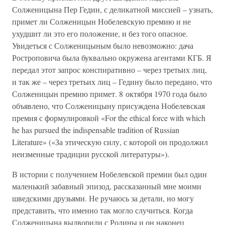
Солженицына Пер Гедин, с деликатной миссией – узнать,
примет ли Солженицын Нобелевскую премию и не
ухудшит ли это его положение, и без того опасное.
Увидеться с Солженицыным было невозможно: дача
Ростроповича была буквально окружена агентами КГБ. Я
передал этот запрос конспиративно – через третьих лиц,
и так же – через третьих лиц – Гедину было передано, что
Солженицын премию примет. 8 октября 1970 года было
объявлено, что Солженицыну присуждена Нобелевская
премия с формулировкой «For the ethical force with which
he has pursued the indispensable tradition of Russian
Literature» («За этическую силу, с которой он продолжил
неизменные традиции русской литературы»).
В истории с получением Нобелевской премии был один
маленький забавный эпизод, рассказанный мне моими
шведскими друзьями. Не ручаюсь за детали, но могу
представить, что именно так могло случиться. Когда
Солженицына выдворили с Родины и он наконец