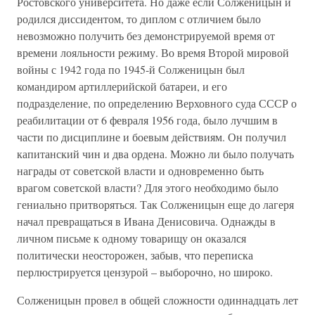
Ростовского университета. Но даже если Солженицын и
родился диссидентом, то диплом с отличием было
невозможно получить без демонстрируемой время от
времени лояльности режиму. Во время Второй мировой
войны с 1942 года по 1945-й Солженицын был
командиром артиллерийской батареи, и его
подразделение, по определению Верховного суда СССР о
реабилитации от 6 февраля 1956 года, было лучшим в
части по дисциплине и боевым действиям. Он получил
капитанский чин и два ордена. Можно ли было получать
награды от советской власти и одновременно быть
врагом советской власти? Для этого необходимо было
гениально притворяться. Так Солженицын еще до лагеря
начал превращаться в Ивана Денисовича. Однажды в
личном письме к одному товарищу он оказался
политически неосторожен, забыв, что переписка
перлюстрируется цензурой – выборочно, но широко.
Солженицын провел в общей сложности одиннадцать лет