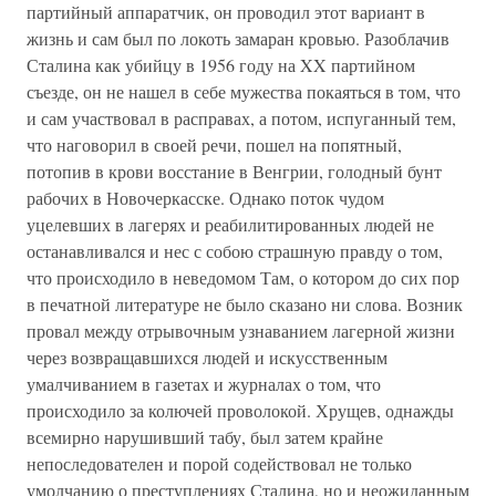
партийный аппаратчик, он проводил этот вариант в
жизнь и сам был по локоть замаран кровью. Разоблачив
Сталина как убийцу в 1956 году на XX партийном
съезде, он не нашел в себе мужества покаяться в том, что
и сам участвовал в расправах, а потом, испуганный тем,
что наговорил в своей речи, пошел на попятный,
потопив в крови восстание в Венгрии, голодный бунт
рабочих в Новочеркасске. Однако поток чудом
уцелевших в лагерях и реабилитированных людей не
останавливался и нес с собою страшную правду о том,
что происходило в неведомом Там, о котором до сих пор
в печатной литературе не было сказано ни слова. Возник
провал между отрывочным узнаванием лагерной жизни
через возвращавшихся людей и искусственным
умалчиванием в газетах и журналах о том, что
происходило за колючей проволокой. Хрущев, однажды
всемирно нарушивший табу, был затем крайне
непоследователен и порой содействовал не только
умолчанию о преступлениях Сталина, но и неожиданным