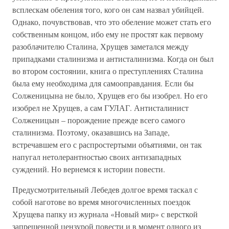
всплескам обеления того, кого он сам назвал убийцей.
Однако, почувствовав, что это обеление может стать его
собственным концом, ибо ему не простят как первому
разоблачителю Сталина, Хрущев заметался между
припадками сталинизма и антисталинизма. Когда он был
во втором состоянии, книга о преступлениях Сталина
была ему необходима для самооправдания. Если бы
Солженицына не было, Хрущев его бы изобрел. Но его
изобрел не Хрущев, а сам ГУЛАГ. Антисталинист
Солженицын – порождение прежде всего самого
сталинизма. Поэтому, оказавшись на Западе,
встречавшем его с распростертыми объятиями, он так
напугал нетолерантностью своих антизападных
суждений. Но вернемся к истории повести.
Предусмотрительный Лебедев долгое время таскал с
собой наготове во время многочисленных поездок
Хрущева папку из журнала «Новый мир» с версткой
запрещенной цензурой повести и в момент одного из