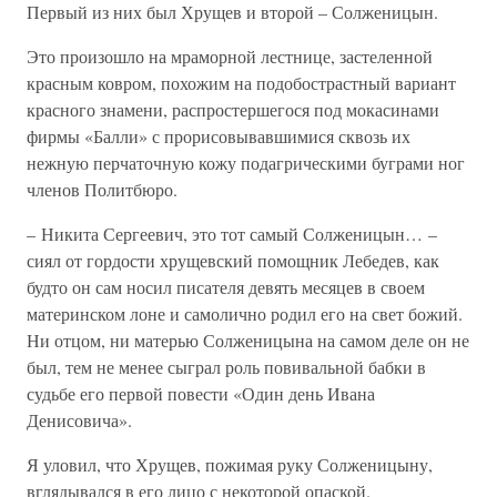
Первый из них был Хрущев и второй – Солженицын.
Это произошло на мраморной лестнице, застеленной
красным ковром, похожим на подобострастный вариант
красного знамени, распростершегося под мокасинами
фирмы «Балли» с прорисовывавшимися сквозь их
нежную перчаточную кожу подагрическими буграми ног
членов Политбюро.
– Никита Сергеевич, это тот самый Солженицын… –
сиял от гордости хрущевский помощник Лебедев, как
будто он сам носил писателя девять месяцев в своем
материнском лоне и самолично родил его на свет божий.
Ни отцом, ни матерью Солженицына на самом деле он не
был, тем не менее сыграл роль повивальной бабки в
судьбе его первой повести «Один день Ивана
Денисовича».
Я уловил, что Хрущев, пожимая руку Солженицыну,
вглядывался в его лицо с некоторой опаской.