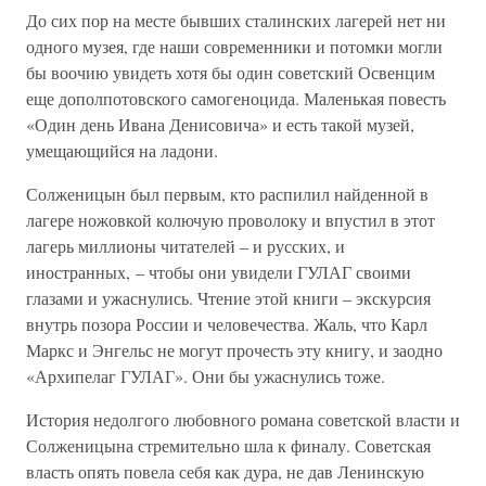
До сих пор на месте бывших сталинских лагерей нет ни
одного музея, где наши современники и потомки могли
бы воочию увидеть хотя бы один советский Освенцим
еще дополпотовского самогеноцида. Маленькая повесть
«Один день Ивана Денисовича» и есть такой музей,
умещающийся на ладони.
Солженицын был первым, кто распилил найденной в
лагере ножовкой колючую проволоку и впустил в этот
лагерь миллионы читателей – и русских, и
иностранных, – чтобы они увидели ГУЛАГ своими
глазами и ужаснулись. Чтение этой книги – экскурсия
внутрь позора России и человечества. Жаль, что Карл
Маркс и Энгельс не могут прочесть эту книгу, и заодно
«Архипелаг ГУЛАГ». Они бы ужаснулись тоже.
История недолгого любовного романа советской власти и
Солженицына стремительно шла к финалу. Советская
власть опять повела себя как дура, не дав Ленинскую