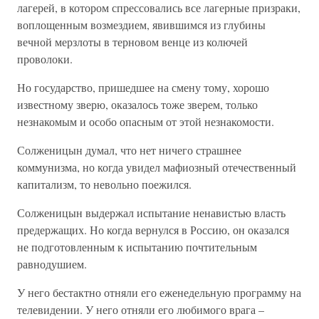
лагерей, в котором спрессовались все лагерные призраки,
воплощенным возмездием, явившимся из глубины
вечной мерзлоты в терновом венце из колючей
проволоки.
Но государство, пришедшее на смену тому, хорошо
известному зверю, оказалось тоже зверем, только
незнакомым и особо опасным от этой незнакомости.
Солженицын думал, что нет ничего страшнее
коммунизма, но когда увидел мафиозный отечественный
капитализм, то невольно поежился.
Солженицын выдержал испытание ненавистью власть
предержащих. Но когда вернулся в Россию, он оказался
не подготовленным к испытанию почтительным
равнодушием.
У него бестактно отняли его еженедельную программу на
телевидении. У него отняли его любимого врага –