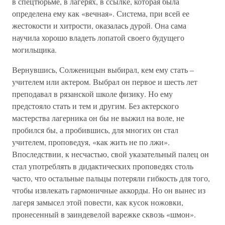
в спецтюрьме, в лагерях, в ссылке, которая была
определена ему как «вечная». Система, при всей ее
жестокости и хитрости, оказалась дурой. Она сама
научила хорошо владеть лопатой своего будущего
могильщика.
Вернувшись, Солженицын выбирал, кем ему стать –
учителем или актером. Выбрал он первое и шесть лет
преподавал в рязанской школе физику. Но ему
предстояло стать и тем и другим. Без актерского
мастерства лагерника он бы не выжил на воле, не
пробился бы, а пробившись, для многих он стал
учителем, проповедуя, «как жить не по лжи».
Впоследствии, к несчастью, свой указательный палец он
стал употреблять в дидактических проповедях столь
часто, что остальные пальцы потеряли гибкость для того,
чтобы извлекать гармоничные аккорды. Но он вынес из
лагеря замысел этой повести, как кусок ножовки,
пронесенный в заиндевелой варежке сквозь «шмон».