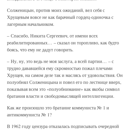
Солженицын, против моих ожиданий, вел себя с
Хрущевым вовсе не как барачный гордец-одиночка с
лагерным начальником.
– Спасибо, Никита Сергеевич, от имени всех
реабилитированных… – сказал он торопливо, как будто
боясь, что ему не дадут говорить.
– Ну, ну, это ведь не моя заслуга, а всей партии… – с
трудно дававшейся ему скромностью пожал плечами
Хрущев, на самом деле так и маслясь от удовольствия. Он
полуобнял Солженицына и повел его по лестнице вверх,
показывая всем это «полуобнимание» как якобы символ
братания власти и свободомыслящей интеллигенции.
Как же произошло это братание коммуниста № 1 и
антикоммуниста № 1?
В 1962 году цензура отказалась подписывать очередной