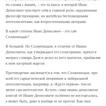
по глазам с вышек, – это та пьеса, в которой Иван
Денисович чувствует себя в главной роли, окруженным
философствующими, но житейски беспомощными
интеллигентами, как второстепенными актерами.
В какой степени Иван Денисович – это сам
Солженицын?
В большой. Но Солженицын, в отличие от Ивана
Денисовича, как утверждают его солагерники, прятал в
матрасе словарь Даля и делал из него выписки, прибавляя
к ним лагерный жаргон.
Противоречие заключается в том, что Солженицын, при
всей его саркастической неприязни к либеральной
интеллигенции, например, в «Круге первом» тем не
менее сам интеллигент. Кстати, сами иваны денисовичи
книгой об Иване Денисовиче особенно не восторгались,
а может быть, даже и вообще ее не прочли. Как свое