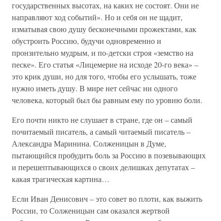
государственных высотах, на каких не состоят. Они не
направляют ход событий». Но и себя он не щадит,
изматывая свою душу бесконечными прожектами, как
обустроить Россию, будучи одновременно и
пронзительно мудрым, и по-детски строя «земство на
песке». Его статья «Лицемерие на исходе 20-го века» –
это крик души, но для того, чтобы его услышать, тоже
нужно иметь душу. В мире нет сейчас ни одного
человека, который был бы равным ему по уровню боли.
Его почти никто не слушает в стране, где он – самый
почитаемый писатель, а самый читаемый писатель –
Александра Маринина. Солженицын в Думе,
пытающийся пробудить боль за Россию в позевывающих
и перешептывающихся о своих делишках депутатах –
какая трагическая картина…
Если Иван Денисович – это совет во плоти, как выжить
России, то Солженицын сам оказался жертвой