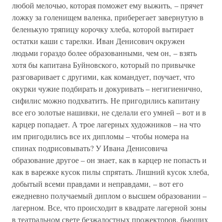
любой мелочью, которая поможет ему выжить, – прячет
ложку за голенищем валенка, приберегает завернутую в
беленькую тряпицу корочку хлеба, которой вытирает
остатки каши с тарелки. Иван Денисович окружен
людьми гораздо более образованными, чем он, – взять
хотя бы капитана Буйновского, который по привычке
разговаривает с другими, как командует, поучает, что
окурки чужие подбирать и докуривать – негигиенично,
сифилис можно подхватить. Не пригодились капитану
все его золотые нашивки, не сделали его умней – вот и в
карцер попадает. А трое лагерных художников – на что
им пригодились все их дипломы – чтобы номера на
спинах подрисовывать? У Ивана Денисовича
образование другое – он знает, как в карцер не попасть и
как в варежке кусок пилы спрятать. Лишний кусок хлеба,
добытый всеми правдами и неправдами, – вот его
ежедневно получаемый диплом о высшем образовании –
лагерном. Все, что происходит в квадрате лагерной зоны
в театральном свете безжалостных прожекторов, бьющих