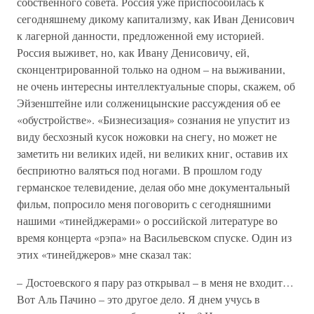
собственного совета. Россия уже приспособилась к
сегодняшнему дикому капитализму, как Иван Денисович
к лагерной данности, предложенной ему историей.
Россия выживет, но, как Ивану Денисовичу, ей,
сконцентрированной только на одном – на выживании,
не очень интересны интеллектуальные споры, скажем, об
Эйзенштейне или солженицынские рассуждения об ее
«обустройстве». «Бизнесизация» сознания не упустит из
виду бесхозный кусок ножовки на снегу, но может не
заметить ни великих идей, ни великих книг, оставив их
бесприютно валяться под ногами. В прошлом году
германское телевидение, делая обо мне документальный
фильм, попросило меня поговорить с сегодняшними
нашими «тинейджерами» о российской литературе во
время концерта «рэпа» на Васильевском спуске. Один из
этих «тинейджеров» мне сказал так:
– Достоевского я пару раз открывал – в меня не входит…
Вот Аль Пачино – это другое дело. Я днем учусь в