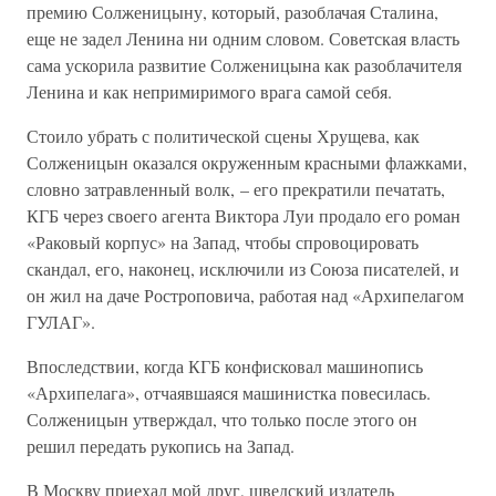
премию Солженицыну, который, разоблачая Сталина,
еще не задел Ленина ни одним словом. Советская власть
сама ускорила развитие Солженицына как разоблачителя
Ленина и как непримиримого врага самой себя.
Стоило убрать с политической сцены Хрущева, как
Солженицын оказался окруженным красными флажками,
словно затравленный волк, – его прекратили печатать,
КГБ через своего агента Виктора Луи продало его роман
«Раковый корпус» на Запад, чтобы спровоцировать
скандал, его, наконец, исключили из Союза писателей, и
он жил на даче Ростроповича, работая над «Архипелагом
ГУЛАГ».
Впоследствии, когда КГБ конфисковал машинопись
«Архипелага», отчаявшаяся машинистка повесилась.
Солженицын утверждал, что только после этого он
решил передать рукопись на Запад.
В Москву приехал мой друг, шведский издатель