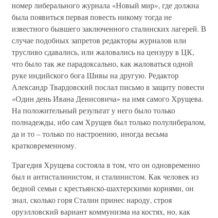
номер либерального журнала «Новый мир», где должна
была появиться первая повесть никому тогда не
известного бывшего заключенного сталинских лагерей. В
случае подобных запретов редакторы журналов или
трусливо сдавались, или жаловались на цензуру в ЦК,
что было так же парадоксально, как жаловаться одной
руке индийского бога Шивы на другую. Редактор
Александр Твардовский послал письмо в защиту повести
«Один день Ивана Денисовича» на имя самого Хрущева.
На положительный результат у него было только
полнадежды, ибо сам Хрущев был только полулибералом,
да и то – только по настроению, иногда весьма
кратковременному.
Трагедия Хрущева состояла в том, что он одновременно
был и антисталинистом, и сталинистом. Как человек из
бедной семьи с крестьянско-шахтерскими корнями, он
знал, сколько горя Сталин принес народу, строя
оруэлловский вариант коммунизма на костях, но, как