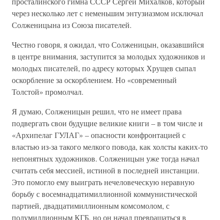
просталинского гимна СССР Сергей Михалков, который
через несколько лет с неменьшим энтузиазмом исключал
Солженицына из Союза писателей.
Честно говоря, я ожидал, что Солженицын, оказавшийся
в центре внимания, заступится за молодых художников и
молодых писателей, по адресу которых Хрущев сыпал
оскорбление за оскорблением. Но «современный
Толстой» промолчал.
Я думаю, Солженицын решил, что не имеет права
подвергать свои будущие великие книги – в том числе и
«Архипелаг ГУЛАГ» – опасности конфронтацией с
властью из-за такого мелкого повода, как холсты каких-то
непонятных художников. Солженицын уже тогда начал
считать себя мессией, истиной в последней инстанции.
Это помогло ему выиграть нечеловеческую неравную
борьбу с восемнадцатимиллионной коммунистической
партией, двадцатимиллионным комсомолом, с
полумиллионным КГБ, но он начал превращаться в