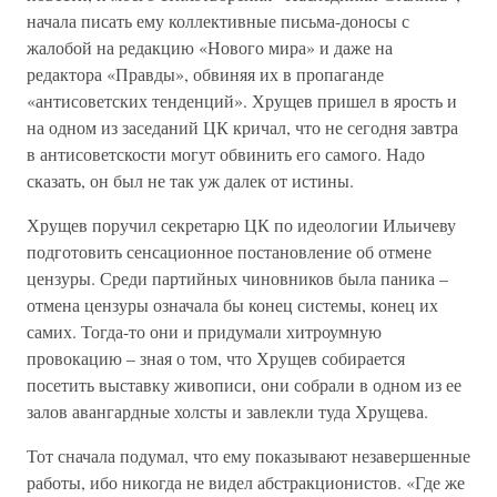
начала писать ему коллективные письма-доносы с
жалобой на редакцию «Нового мира» и даже на
редактора «Правды», обвиняя их в пропаганде
«антисоветских тенденций». Хрущев пришел в ярость и
на одном из заседаний ЦК кричал, что не сегодня завтра
в антисоветскости могут обвинить его самого. Надо
сказать, он был не так уж далек от истины.
Хрущев поручил секретарю ЦК по идеологии Ильичеву
подготовить сенсационное постановление об отмене
цензуры. Среди партийных чиновников была паника –
отмена цензуры означала бы конец системы, конец их
самих. Тогда-то они и придумали хитроумную
провокацию – зная о том, что Хрущев собирается
посетить выставку живописи, они собрали в одном из ее
залов авангардные холсты и завлекли туда Хрущева.
Тот сначала подумал, что ему показывают незавершенные
работы, ибо никогда не видел абстракционистов. «Где же