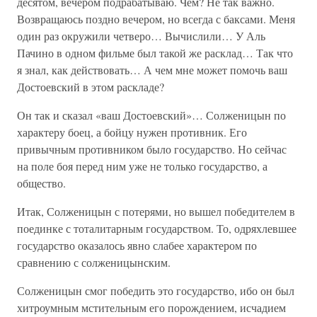
десятом, вечером подрабатываю. Чем? Не так важно.
Возвращаюсь поздно вечером, но всегда с баксами. Меня
один раз окружили четверо… Вычислили… У Аль
Пачино в одном фильме был такой же расклад… Так что
я знал, как действовать… А чем мне может помочь ваш
Достоевский в этом раскладе?
Он так и сказал «ваш Достоевский»… Солженицын по
характеру боец, а бойцу нужен противник. Его
привычным противником было государство. Но сейчас
на поле боя перед ним уже не только государство, а
общество.
Итак, Солженицын с потерями, но вышел победителем в
поединке с тоталитарным государством. То, одряхлевшее
государство оказалось явно слабее характером по
сравнению с солженицынским.
Солженицын смог победить это государство, ибо он был
хитроумным мстительным его порождением, исчадием