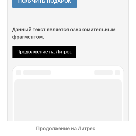
ПОЛУЧИТЬ ПОДАРОК
Данный текст является ознакомительным
фрагментом.
Продолжение на Литрес
Читайте также
Генами обреченный
Генами обреченный Почему моя мать не верила в наши с
сестрой способности, мне этого никогда не понять. Сама
Продолжение на Литрес
она была очень способной. Училась урывками, но была