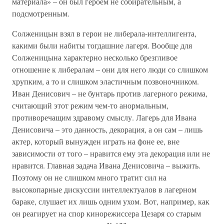
материала» – он был героем не собирательным, а
подсмотренным.
Солженицын взял в герои не либерала-интеллигента,
какими были набиты тогдашние лагеря. Вообще для
Солженицына характерно несколько брезгливое
отношение к либералам – они для него люди со слишком
хрупким, а то и слишком эластичным позвоночником.
Иван Денисович – не бунтарь против лагерного режима,
считающий этот режим чем-то анормальным,
противоречащим здравому смыслу. Лагерь для Ивана
Денисовича – это данность, декорация, а он сам – лишь
актер, который вынужден играть на фоне ее, вне
зависимости от того – нравится ему эта декорация или не
нравится. Главная задача Ивана Денисовича – выжить.
Поэтому он не слишком много тратит сил на
высокопарные дискуссии интеллектуалов в лагерном
бараке, слушает их лишь одним ухом. Вот, например, как
он реагирует на спор кинорежиссера Цезаря со старым