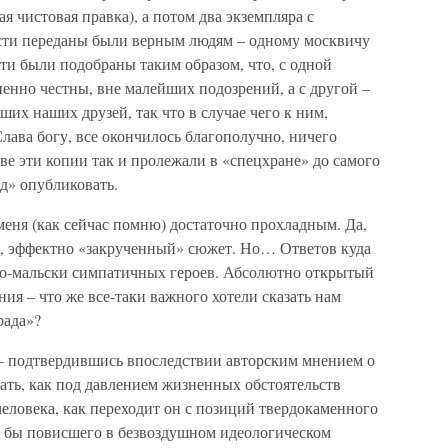
я чистовая правка), а потом два экземпляра с
сти переданы были верным людям – одному москвичу
ти были подобраны таким образом, что, с одной
енно честны, вне малейших подозрений, а с другой –
их наших друзей, так что в случае чего к ним,
ва богу, все окончилось благополучно, ничего
ве эти копии так и пролежали в «спецхране» до самого
ад» опубликовать.
меня (как сейчас помню) достаточно прохладным. Да,
Да, эффектно «закрученный» сюжет. Но… Ответов куда
ло-мальски симпатичных героев. Абсолютно открытый
ия – что же все-таки важного хотели сказать нам
рада»?
– подтвердившись впоследствии авторским мнением о
азать, как под давлением жизненных обстоятельств
еловека, как переходит он с позиций твердокаменного
но бы повисшего в безвоздушном идеологическом