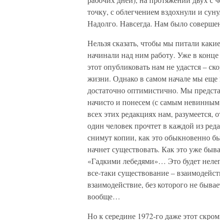
точку, с облегчением вздохнули и сун
Надолго. Навсегда. Нам было совершен
Нельзя сказать, чтобы мы питали каки
начинали над ним работу. Уже в конце 6
этот опубликовать нам не удастся – ск
жизни. Однако в самом начале мы еще
достаточно оптимистично. Мы представ
начисто и понесем (с самым невинным
всех этих редакциях нам, разумеется, 
один человек прочтет в каждой из реда
снимут копии, как это обыкновенно бы
начнет существовать. Как это уже бывал
«Гадкими лебедями»… Это будет нелега
все-таки существование – взаимодейст
взаимодействие, без которого не быва
вообще…
Но к середине 1972-го даже этот скр