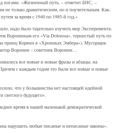
од ногами. «Жизненный путь, – отметит БНС, –
м не только драматическим, но и поучительным. Как-
путем за время с 1940 по 1985-й год.»
ишло, надо было тщательно изучить мир Эксперимента.
еем Ворониным его «Via Dolorosa», тернистый путь по
 бы принц Корвин в «Хрониках Эмбера»). Мусорщик
дактор Воронин – советник Воронин…
ивались все новые и новые фразы и абзацы, на
 Причем с каждым годом это были все новые и новые
плохо, что у большинства нет настоящей идейной
и светлого будущего».
леднее время в нашей маленькой демократической
аны нарушить любые писаные и неписаные законы».