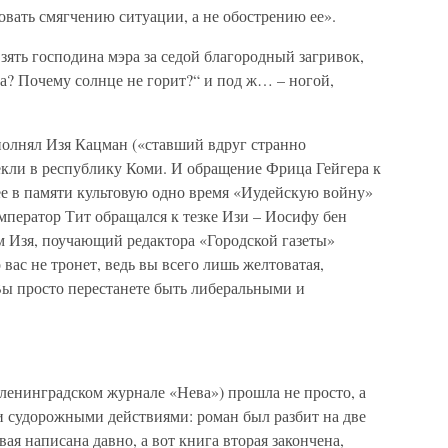
овать смягчению ситуации, а не обострению ее».
зять господина мэра за седой благородный загривок,
аза? Почему солнце не горит?“ и под ж… – ногой,
полнял Изя Кацман («ставший вдруг странно
екли в республику Коми. И обращение Фрица Гейгера к
ее в памяти культовую одно время «Иудейскую войну»
мператор Тит обращался к тезке Изи – Иосифу бен
 Изя, поучающий редактора «Городской газеты»
 вас не тронет, ведь вы всего лишь желтоватая,
Вы просто перестанете быть либеральными и
ленинградском журнале «Нева») прошла не просто, а
 судорожными действиями: роман был разбит на две
вая написана давно, а вот книга вторая закончена,