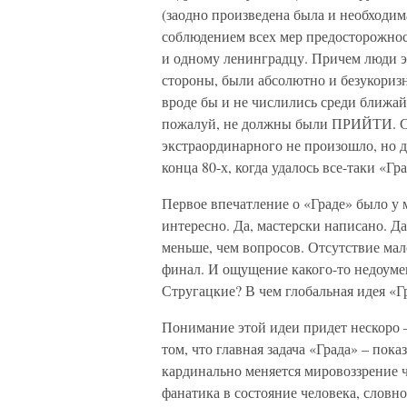
(заодно произведена была и необходима
соблюдением всех мер предосторожно
и одному ленинградцу. Причем люди э
стороны, были абсолютно и безукоризн
вроде бы и не числились среди ближайш
пожалуй, не должны были ПРИЙТИ. Сла
экстраординарного не произошло, но д
конца 80-х, когда удалось все-таки «Гр
Первое впечатление о «Граде» было у 
интересно. Да, мастерски написано. 
меньше, чем вопросов. Отсутствие ма
финал. И ощущение какого-то недоумен
Стругацкие? В чем глобальная идея «Г
Понимание этой идеи придет нескоро 
том, что главная задача «Града» – пок
кардинально меняется мировоззрение ч
фанатика в состояние человека, слов