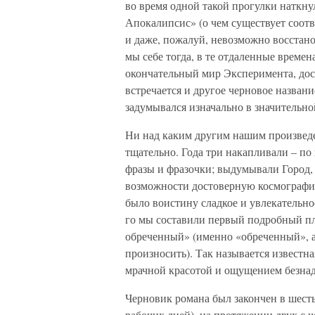
во время одной такой прогулки наткну
Апокалипсис» (о чем существует соотв
и даже, пожалуй, невозможно восстано
мы себе тогда, в те отдаленные времен
окончательный мир Эксперимента, дост
встречается и другое черновое названи
задумывался изначально в значительно
Ни над каким другим нашим произведен
тщательно. Года три накапливали – по
фразы и фразочки; выдумывали Город, 
возможности достоверную космографию
было воистину сладкое и увлекательное
го мы составили первый подробный пл
обреченный» (именно «обреченный», а
произносить). Так называется известна
мрачной красотой и ощущением безнад
Черновик романа был закончен в шесть
рабочих дней), на протяжении двух с 