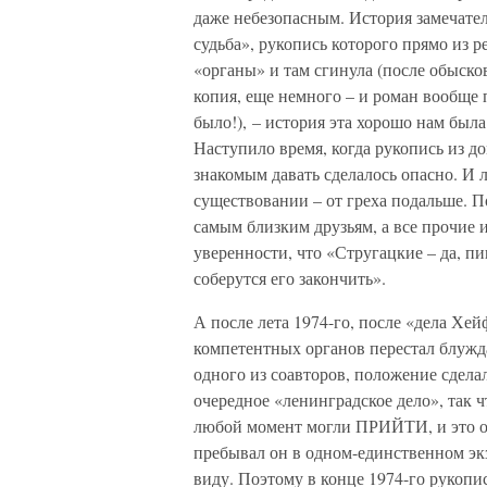
даже небезопасным. История замечате
судьба», рукопись которого прямо из 
«органы» и там сгинула (после обыско
копия, еще немного – и роман вообще 
было!), – история эта хорошо нам был
Наступило время, когда рукопись из д
знакомым давать сделалось опасно. И 
существовании – от греха подальше. П
самым близким друзьям, а все прочие 
уверенности, что «Стругацкие – да, п
соберутся его закончить».
А после лета 1974-го, после «дела Хе
компетентных органов перестал блужд
одного из соавторов, положение сдел
очередное «ленинградское дело», так 
любой момент могли ПРИЙТИ, и это оз
пребывал он в одном-единственном экз
виду. Поэтому в конце 1974-го рукопи