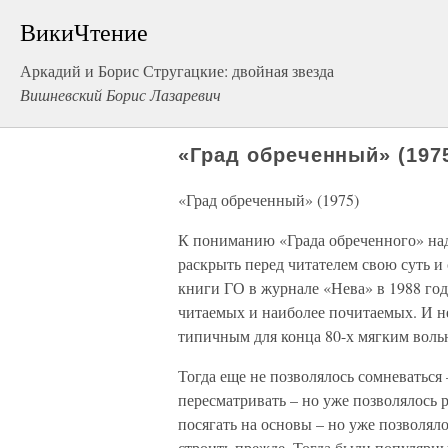
ВикиЧтение
Аркадий и Борис Стругацкие: двойная звезда
Вишневский Борис Лазаревич
«Град обреченный» (197
«Град обреченный» (1975)
К пониманию «Града обреченного» надо
раскрыть перед читателем свою суть 
книги ГО в журнале «Нева» в 1988 год
читаемых и наиболее почитаемых. И 
типичным для конца 80-х мягким воль
Тогда еще не позволялось сомневаться
пересматривать – но уже позволялось р
посягать на основы – но уже позволяло
строить прежде. Тогда были популярн