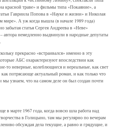
на красной траве» и фильмы типа «Покаяние», а
атьи Гавриила Попова в «Науке и жизни» и Николая
мире». А уж когда вышла (в начале 1989 года)
но забытая статья Сергея Андреева в «Неве»
» – автора немедленно выдвинули в народные депутаты
…
скольку прекрасно «встраивался» именно в эту
 которые АБС охарактеризуют впоследствии как
ие-то неверные, колеблющиеся и нереальные, как свет
и как потрясающе актуальный роман, и как только что
и мы узнаем, что на самом деле он был создан почти
ще в марте 1967 года, когда вовсю шла работа над
творчества в Голицыно, там мы регулярно по вечерам
 лениво обсуждая дела текущие, а равно и грядущие, и