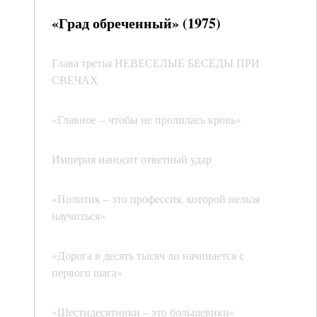
«Град обреченный» (1975)
Глава третья НЕВЕСЕЛЫЕ БЕСЕДЫ ПРИ
СВЕЧАХ
«Главное – чтобы не пролилась кровь»
Империя наносит ответный удар
«Политик – это профессия, которой нельзя
научиться»
«Дорога в десять тысяч ли начинается с
первого шага»
«Шестидесятники – это большевики»