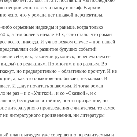
ули непривычно толстую папку в шкаф. В архив.
но ясно, что у романа нет никакой перспективы.
е-либо серьезные надежды и раньше, когда только
0-х, а тем более в начале 70-х, ясно стало, что роман
орее всего, никогда. И уж во всяком случае – при нашей
 представляли себе развитие будущих событий
ляли себе, как, закончив рукопись, перепечатаем ее
 видом) по редакциям. По многим и по разным. Во
откажут, но предварительно – обязательно прочтут. И не
кций, а, как это обыкновенно бывает, несколько. И
вает. И дадут почитать знакомым. И тогда роман
о не раз – и с «Улиткой», и со «Сказкой», и с
льное, бесшумное и тайное, почти призрачное, но
вие литературного произведения с читателем, то самое
ет ни литературного произведения, ни литературы
омный план выглядел уже совершенно нереализуемым и