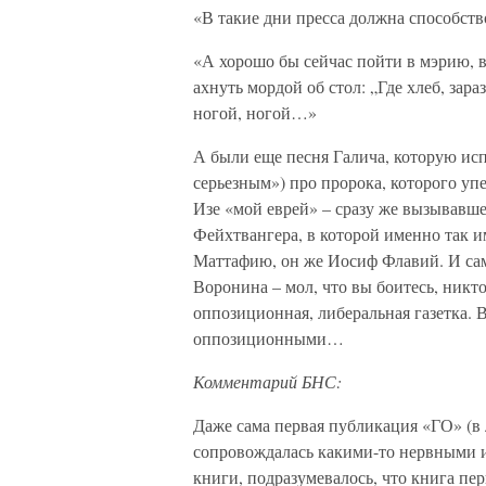
«В такие дни пресса должна способств
«А хорошо бы сейчас пойти в мэрию, в
ахнуть мордой об стол: „Где хлеб, зар
ногой, ногой…»
А были еще песня Галича, которую ис
серьезным») про пророка, которого уп
Изе «мой еврей» – сразу же вызывавш
Фейхтвангера, в которой именно так и
Маттафию, он же Иосиф Флавий. И сам
Воронина – мол, что вы боитесь, никто
оппозиционная, либеральная газетка. 
оппозиционными…
Комментарий БНС:
Даже сама первая публикация «ГО» (в 
сопровождалась какими-то нервными и
книги, подразумевалось, что книга пер