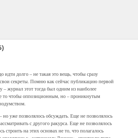
5)
 идти долго – не такая это вещь, чтобы сразу
и свои секреты. Помню как сейчас публикацию первой
у – журнал этот тогда был одним из наиболее
не то чтобы оппозиционным, но – проникнутым
нодумством.
 – но уже позволялось обсуждать. Еще не позволялось
ассматривать с другого ракурса. Еще не позволялось
сь строить на этих основах не то, что полагалось
ы апелляции к «истинному Ленину», спектакли типа