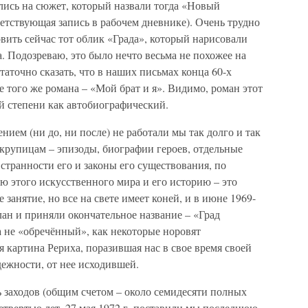
лись на сюжет, который назвали тогда «Новый
етствующая запись в рабочем дневнике). Очень трудно
вить сейчас тот облик «Града», который нарисовали
а. Подозреваю, это было нечто весьма не похожее на
аточно сказать, что в наших письмах конца 60-х
е того же романа – «Мой брат и я». Видимо, роман этот
й степени как автобиографический.
ием (ни до, ни после) не работали мы так долго и так
 крупицам – эпизоды, биографии героев, отдельные
странности его и законы его существования, по
 этого искусственного мира и его историю – это
 занятие, но все на свете имеет коней, и в июне 1969-
ан и приняли окончательное название – «Град
 не «обречённый», как некоторые норовят
я картина Рериха, поразившая нас в свое время своей
ежности, от нее исходившей.
 заходов (общим счетом – около семидесяти полных
четвертью лет. 27 мая 1972 г. поставили мы последнюю