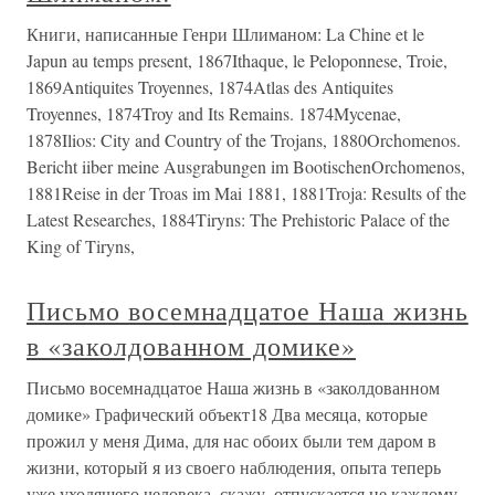
Книги, написанные Генри Шлиманом: La Chine et le
Japun au temps present, 1867Ithaque, le Peloponnese, Troie,
1869Antiquites Troyennes, 1874Atlas des Antiquites
Troyennes, 1874Troy and Its Remains. 1874Mycenae,
1878Ilios: City and Country of the Trojans, 1880Orchomenos.
Bericht iiber meine Ausgrabungen im BootischenOrchomenos,
1881Reise in der Troas im Mai 1881, 1881Troja: Results of the
Latest Researches, 1884Tiryns: The Prehistoric Palace of the
King of Tiryns,
Письмо восемнадцатое Наша жизнь
в «заколдованном домике»
Письмо восемнадцатое Наша жизнь в «заколдованном
домике» Графический объект18 Два месяца, которые
прожил у меня Дима, для нас обоих были тем даром в
жизни, который я из своего наблюдения, опыта теперь
уже уходящего человека, скажу, отпускается не каждому.