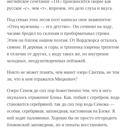
английское сочетание «ТН» произносится скорее как
русское «с», чем «т», впрочем, это дело слуха и вкуса.
Под сенью этих лесов поэт написал свое знаменитое:
«Отец мужчины — его детство». Он сочинял на ходу,
часами бродил по склонам и проборматывал строки.
Этим он близок нашим поэтам. От Вордсворса осталось
сияние. И деревья, и горы, и тропинка озарены трепетом
в отличие от других, с виду таких же, но внутренне
холодных, неодухотворенных пейзажей.
Никто не может понять, чем манит озеро Свитязь, не тем
ли, что в нем отражался Мицкевич?
Озеро Сенеж до сих пор божественно тем, что в него
окуналось отражение Блока. Как, побыв с серебром, вода
становится серебряной, так до сих пор вода Сенежа —
особая, серебряная, заповедная, настоянная на Блоке. К
ней ходят паломники. Хорошо бы не просто отгородить
блоковский заповедник, но и пенаты восстановить.