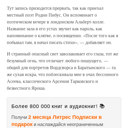
Тут запись приходится прервать, так как приехал
местный поэт Родни Пибус. Он вспоминает о
поэтическом вечере в лондонском Альберт-холле.
Название зала в его устах звучит как пароль, как
напоминание о клятве, о посвящении. «После того как я
побывал там, я начал писать стихи», — добавляет он.
И странный опасный свет заволакивает его глаза, тот же
безумный огнь, что отличает любого пишущего, —
общий для портретов Вордсворса и Баратынского — та
же сухая искра, что поблескивала мне в очах бессонного
Асеева, классического Арсения Тарковского и
безвестного Яроша.
Более 800 000 книг и аудиокниг! 📚
2 месяца Литрес Подписки в
Получи
подарок
и наслаждайся неограниченным