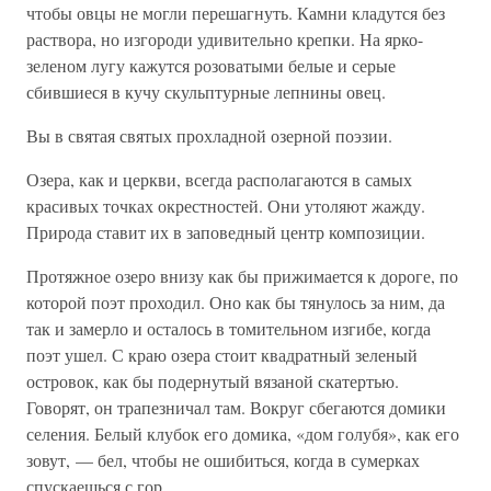
чтобы овцы не могли перешагнуть. Камни кладутся без
раствора, но изгороди удивительно крепки. На ярко-
зеленом лугу кажутся розоватыми белые и серые
сбившиеся в кучу скульптурные лепнины овец.
Вы в святая святых прохладной озерной поэзии.
Озера, как и церкви, всегда располагаются в самых
красивых точках окрестностей. Они утоляют жажду.
Природа ставит их в заповедный центр композиции.
Протяжное озеро внизу как бы прижимается к дороге, по
которой поэт проходил. Оно как бы тянулось за ним, да
так и замерло и осталось в томительном изгибе, когда
поэт ушел. С краю озера стоит квадратный зеленый
островок, как бы подернутый вязаной скатертью.
Говорят, он трапезничал там. Вокруг сбегаются домики
селения. Белый клубок его домика, «дом голубя», как его
зовут, — бел, чтобы не ошибиться, когда в сумерках
спускаешься с гор.