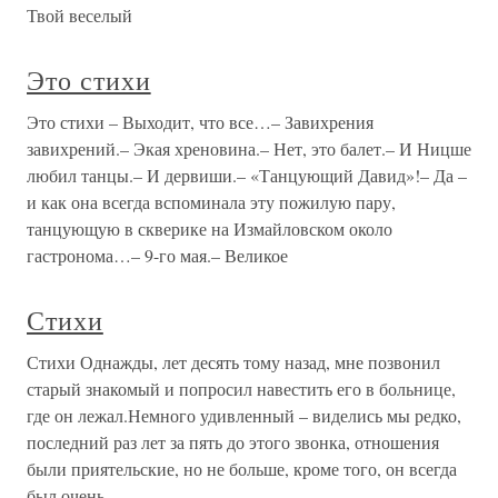
Твой веселый
Это стихи
Это стихи – Выходит, что все…– Завихрения
завихрений.– Экая хреновина.– Нет, это балет.– И Ницше
любил танцы.– И дервиши.– «Танцующий Давид»!– Да –
и как она всегда вспоминала эту пожилую пару,
танцующую в скверике на Измайловском около
гастронома…– 9-го мая.– Великое
Стихи
Стихи Однажды, лет десять тому назад, мне позвонил
старый знакомый и попросил навестить его в больнице,
где он лежал.Немного удивленный – виделись мы редко,
последний раз лет за пять до этого звонка, отношения
были приятельские, но не больше, кроме того, он всегда
был очень