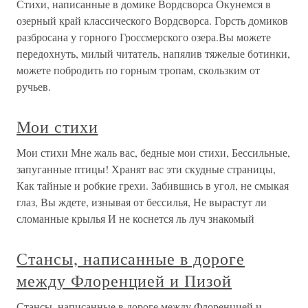
Стихи, написанные в домике Вордсворса Окунемся в
озерный край классического Вордсворса. Горсть домиков
разбросана у горного Гроссмерского озера.Вы можете
передохнуть, милый читатель, напялив тяжелые ботинки,
можете побродить по горным тропам, скользким от
ручьев.
Мои стихи
Мои стихи Мне жаль вас, бедные мои стихи, Бессильные,
запуганные птицы! Хранят вас эти скудные страницы,
Как тайные и робкие грехи. Забившись в угол, не смыкая
глаз, Вы ждете, изнывая от бессилья, Не вырастут ли
сломанные крылья И не коснется ль луч знакомый
Стансы, написанные в дороге
между Флоренцией и Пизой
Стансы, написанные в дороге между Флоренцией и