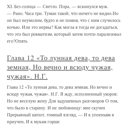
XI. Без солнца — Светло. Пора, — вскинулся муж.
— Рано. Часа три. Туман такой, что ничего не видно.Но
он был неумолим, будто и не помня, что с ним случилось
ночью. Или это нервы? Как могла я тогда не догадаться,
что это был ревматизм, который затем почти парализовал
его?Опять
Глава 12 «То лунная дева, то дева
земная, Но вечно и всюду чужая,
чужая». Н.Г.
Глава 12 «То лунная дева, то дева земная, Но вечно и
всюду чужая, чужая». Н.Г. Я жду, исполненный укоров:
Но не веселую жену Для задушевных разговоров О том,
что было в старину. И не любовницу: мне скучен
Прерывный шепот, томный взгляд, — И к упоеньям я
приучен, И к мукам горше