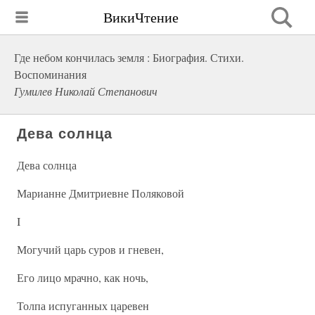
ВикиЧтение
Где небом кончилась земля : Биография. Стихи.
Воспоминания
Гумилев Николай Степанович
Дева солнца
Дева солнца
Марианне Дмитриевне Поляковой
I
Могучий царь суров и гневен,
Его лицо мрачно, как ночь,
Толпа испуганных царевен