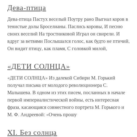
Дева-птица
Дева-птица Пастух веселый Поутру рано Выгнал коров в
тенистые долы Броселианы. Паслись коровы, И песню
своих веселий На тростниковой Играл он свирели. И
вдруг за ветвями Послышался голос, как будто не птичий,
Он видит птицу, как пламя, С головкой милой,
«ДЕТИ СОЛНЦА»
«ДЕТИ СОЛНЦА» Из далекой Сибири М. Горький
получал письма от молодого революционера С.
Малышева. В одном из этих писем, посланных в начале
первой империалистической войны, есть интересная
фраза, касающаяся совместного портрета М. Горького и
М. Ф. Андреевой: «Очень прошу
XI. Без солнца