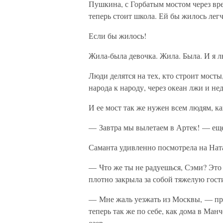
Пушкина, с Горбатым мостом через вре
теперь стоит школа. Ей бы жилось лег
Если бы жилось!
Жила-была девочка. Жила. Была. И я л
Люди делятся на тех, кто строит мосты
народа к народу, через океан лжи и не
И ее мост так же нужен всем людям, к
— Завтра мы вылетаем в Артек! — еще
Саманта удивленно посмотрела на Нат
— Что же ты не радуешься, Сэми? Это
плотно закрыла за собой тяжелую гос
— Мне жаль уезжать из Москвы, — пр
теперь так же по себе, как дома в Ман
озер.