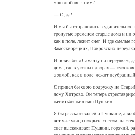
мою любовь к ним?
— О, да!
И мы бы отправились в удивительное п
тронутые временем старые дома и ни о
как в поле, лежит снег. И где смелые 
Замоскворецких, Покровских переулко
И повел бы я Саманту по переулкам, д
дома, где в уютных дворах — «московск
а зимой, как в поле, лежит неубранный
Я привел бы свою подружку на Старый
дому Хитрово. Он теперь отреставриро
женитьбы жил наш Пушкин.
Я бы рассказывал ей о Пушкине, а воо
вот уже улица покрыта снегом, на стек
снег выскакивает Пушкин, горячий, ра
снежинки смешиваются с завитками его