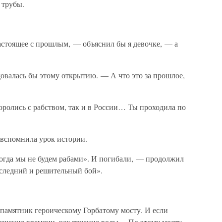
 трубы.
астоящее с прошлым, — объяснил бы я девочке, — а
овалась бы этому открытию. — А что это за прошлое,
оролись с рабством, так и в России… Ты проходила по
вспомнила урок истории.
огда мы не будем рабами». И погибали, — продолжил
оследний и решительный бой».
 памятник героическому Горбатому мосту. И если
 течение времени, как течение воды… По этому мосту