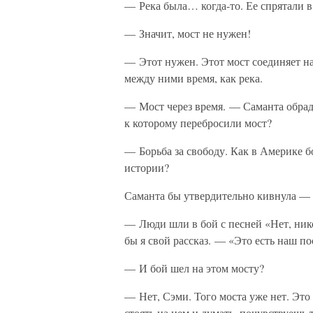
— Река была… когда-то. Ее спрятали в
— Значит, мост не нужен!
— Этот нужен. Этот мост соединяет н
между ними время, как река.
— Мост через время. — Саманта обрад
к которому перебросили мост?
— Борьба за свободу. Как в Америке б
истории?
Саманта бы утвердительно кивнула — 
— Люди шли в бой с песней «Нет, ник
бы я свой рассказ. — «Это есть наш п
— И бой шел на этом мосту?
— Нет, Сэми. Того моста уже нет. Это
стоять на нем и думать, почувствуешь