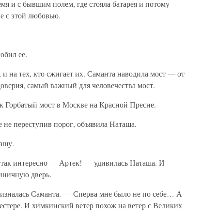
мя и с бывшим полем, где стояла батарея и потому
че с этой любовью.
юбил ее.
, и на тех, кто сжигает их. Саманта наводила мост — от
доверия, самый важный для человечества мост.
ак Горбатый мост в Москве на Красной Пресне.
 не переступив порог, объявила Наташа.
ашу.
 так интересно — Артек! — удивилась Наташа. И
тиничную дверь.
изналась Саманта. — Сперва мне было не по себе… А
честере. И химкинский ветер похож на ветер с Великих