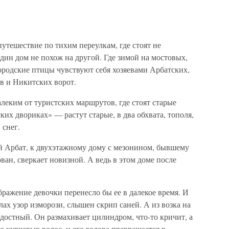
утешествие по тихим переулкам, где стоят не
дин дом не похож на другой. Где зимой на мостовых,
городские птицы чувствуют себя хозяевами Арбатских,
в и Никитских ворот.
алеким от туристских маршрутов, где стоят старые
их двориках» — растут старые, в два обхвата, тополя,
 снег.
 Арбат, к двухэтажному дому с мезонином, бывшему
ван, сверкает новизной. А ведь в этом доме после
бражение девочки перенесло бы ее в далекое время. И
лах узор изморози, слышен скрип саней. А из возка на
достный. Он размахивает цилиндром, что-то кричит, а
 курчавых волос, и его голова превращается в