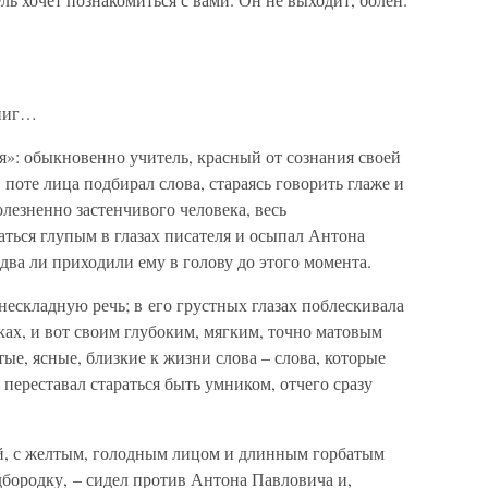
книг…
ля»: обыкновенно учитель, красный от сознания своей
в поте лица подбирал слова, стараясь говорить глаже и
олезненно застенчивого человека, весь
аться глупым в глазах писателя и осыпал Антона
два ли приходили ему в голову до этого момента.
ескладную речь; в его грустных глазах поблескивала
ах, и вот своим глубоким, мягким, точно матовым
ые, ясные, близкие к жизни слова – слова, которые
 переставал стараться быть умником, отчего сразу
й, с желтым, голодным лицом и длинным горбатым
дбородку, – сидел против Антона Павловича и,