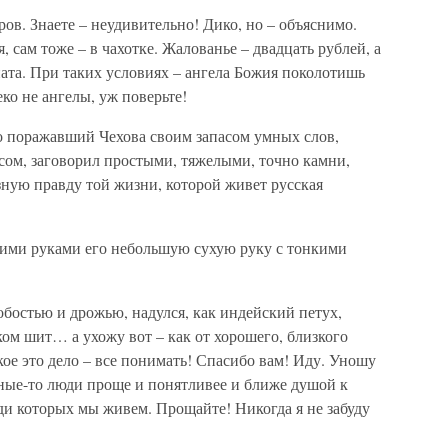
ов. Знаете – неудивительно! Дико, но – объяснимо.
, сам тоже – в чахотке. Жалованье – двадцать рублей, а
ната. При таких условиях – ангела Божия поколотишь
еко не ангелы, уж поверьте!
но поражавший Чехова своим запасом умных слов,
сом, заговорил простыми, тяжелыми, точно камни,
зную правду той жизни, которой живет русская
беими руками его небольшую сухую руку с тонкими
 робостью и дрожью, надулся, как индейский петух,
ыком шит… а ухожу вот – как от хорошего, близкого
кое это дело – все понимать! Спасибо вам! Иду. Уношу
ные-то люди проще и понятливее и ближе душой к
еди которых мы живем. Прощайте! Никогда я не забуду