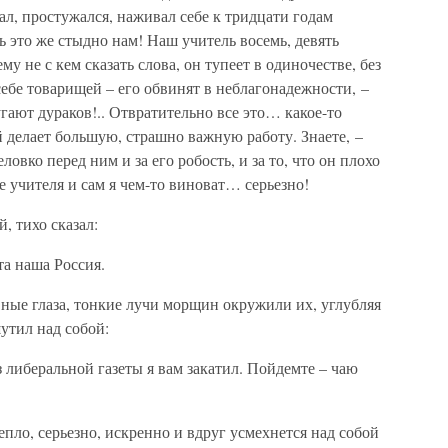
ал, простужался, наживал себе к тридцати годам
ь это же стыдно нам! Наш учитель восемь, девять
му не с кем сказать слова, он тупеет в одиночестве, без
 себе товарищей – его обвинят в неблагонадежности, –
гают дураков!.. Отвратительно все это… какое-то
й делает большую, страшно важную работу. Знаете, –
ловко перед ним и за его робость, и за то, что он плохо
ве учителя и сам я чем-то виноват… серьезно!
, тихо сказал:
та наша Россия.
вные глаза, тонкие лучи морщин окружили их, углубляя
утил над собой:
 либеральной газеты я вам закатил. Пойдемте – чаю
тепло, серьезно, искренно и вдруг усмехнется над собой