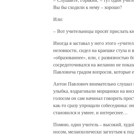
Вы бы сходили к нему – хорошо?
Или:
– Вот учительницы просят прислать 
Иногда я заставал у него этого «учите
неловкости, сидел на краешке стула и 
«образованнее», или, с развязностью б
сосредоточивался на желании не показ
Павловича градом вопросов, которые е
Антон Павлович внимательно слушал н
улыбка, вздрагивали морщинки на виск
голосом он сам начинал говорить прост
как-то сразу упрощали собеседника: он
становился и умнее, и интереснее…
Помню, один учитель – высокий, худо
носом, меланхолически загнутым к по