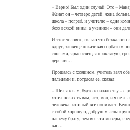
– Верно! Был один случай. Это – Макар
Женат он – четверо детей, жена больная
школа – погреб, и учителю – одна ком
безо всякой вины, а ученики – они дал
И этот человек, только что безжалост
вдруг, зловеще покачивая горбатым но
словами, ярко освещая проклятую, гро
деревня…
Прощаясь с хозяином, учитель взял о
пальцами и, потрясая ее, сказал:
– Шел я к вам, будто к начальству – с
хотел показать вам, что, мол, и я не л
человека, который все понимает. Вели
с собой хорошую, добрую мысль: круп
нашему брату, чем все эти мизеры, ср
вас…