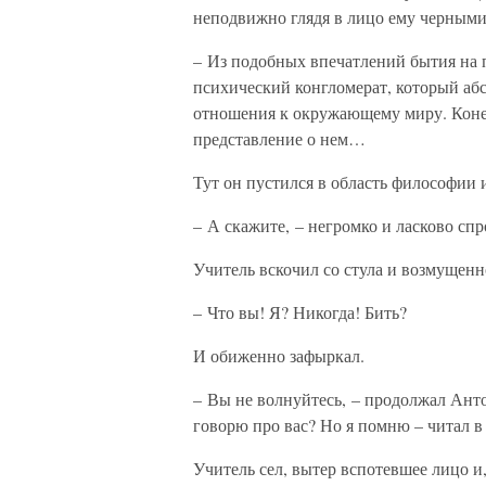
неподвижно глядя в лицо ему черными
– Из подобных впечатлений бытия на п
психический конгломерат, который аб
отношения к окружающему миру. Конечн
представление о нем…
Тут он пустился в область философии и
– А скажите, – негромко и ласково спро
Учитель вскочил со стула и возмущенн
– Что вы! Я? Никогда! Бить?
И обиженно зафыркал.
– Вы не волнуйтесь, – продолжал Анто
говорю про вас? Но я помню – читал в 
Учитель сел, вытер вспотевшее лицо и