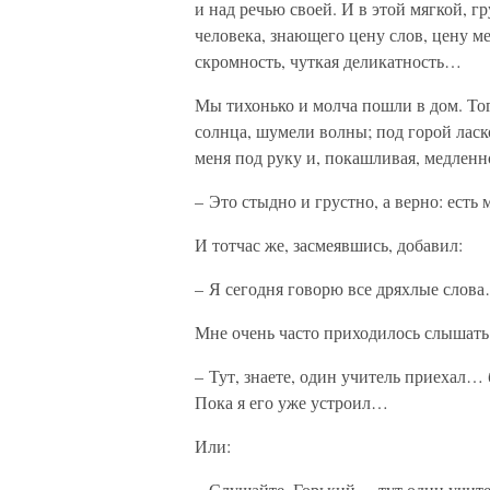
и над речью своей. И в этой мягкой, 
человека, знающего цену слов, цену м
скромность, чуткая деликатность…
Мы тихонько и молча пошли в дом. Тог
солнца, шумели волны; под горой ласк
меня под руку и, покашливая, медленн
– Это стыдно и грустно, а верно: ест
И тотчас же, засмеявшись, добавил:
– Я сегодня говорю все дряхлые слова
Мне очень часто приходилось слышать 
– Тут, знаете, один учитель приехал…
Пока я его уже устроил…
Или:
– Слушайте, Горький, – тут один учите