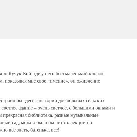
вню Кучук-Кой, где у него был маленький клочок
м, показывая мне свое «имение», он оживленно
устроил бы здесь санаторий для больных сельских
е светлое здание – очень светлое, с большими окнами и
ы прекрасная библиотека, разные музыкальные
товый сад; можно было бы читать лекции по
о все знать, батенька, все!