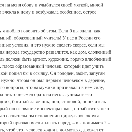
ел на меня сбоку и улыбнулся своей мягкой, милой
о влекла к нему и возбуждала особенное, острое
 я люблю говорить об этом. Если б вы знали, как
мный, образованный учитель! У нас в России его
нные условия, и это нужно сделать скорее, если мы
ия народа государство развалится, как дом, сложенный
ль должен быть артист, художник, горячо влюбленный
ий, плохо образованный человек, который идет учить
какой пошел бы в ссылку. Он голоден, забит, запуган
 нужно, чтобы он был первым человеком в деревне,
его вопросы, чтобы мужики признавали в нем силу,
ы никто не смел орать на него… унижать его
рядник, богатый лавочник, поп, становой, попечитель
рый носит звание инспектора школ, но заботится не о
ько о тщательном исполнении циркуляров округа.
торый призван воспитывать народ, – вы понимаете? –
ь, чтоб этот человек ходил в лохмотьях, дрожал от