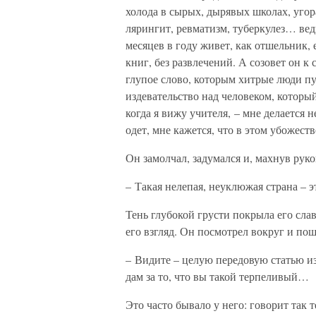
холода в сырых, дырявых школах, угор
лярингит, ревматизм, туберкулез… вед
месяцев в году живет, как отшельник, е
книг, без развлечений. А созовет он к
глупое слово, которым хитрые люди пу
издевательство над человеком, которы
когда я вижу учителя, – мне делается не
одет, мне кажется, что в этом убожест
Он замолчал, задумался и, махнув рукой
– Такая нелепая, неуклюжая страна – э
Тень глубокой грусти покрыла его сла
его взгляд. Он посмотрел вокруг и пош
– Видите – целую передовую статью из
дам за то, что вы такой терпеливый…
Это часто бывало у него: говорит так 