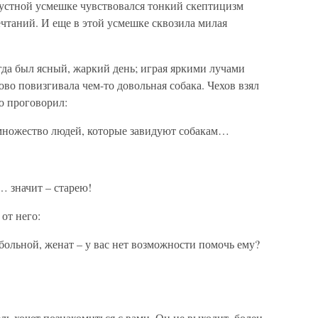
грустной усмешке чувствовался тонкий скептицизм
ечтаний. И еще в этой усмешке сквозила милая
да был ясный, жаркий день; играя яркими лучами
ово повизгивала чем-то довольная собака. Чехов взял
о проговорил:
ь множество людей, которые завидуют собакам…
… значит – старею!
от него:
 больной, женат – у вас нет возможности помочь ему?
ль хочет познакомиться с вами. Он не выходит, болен.