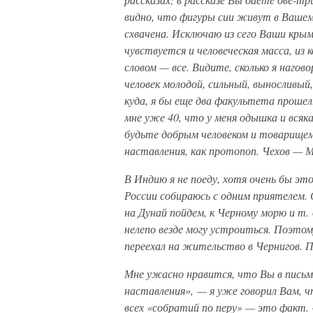
видно, что фигуры сии живут в Вашем
схвачена. Исключаю из сего Ваши крымс
чувствуется и человеческая масса, из 
словом — все. Видите, сколько я наго
человек молодой, сильный, выносливый
куда, я бы еще два факультета прошел
мне уже 40, что у меня одышка и всяк
будьте добрым человеком и товарищем
наставления, как протопоп.
Чехов — М.
В Индию я не поеду, хотя очень бы это
России собираюсь с одним приятелем. 
на Дунай пойдем, к Черному морю и т.
нелепо везде могу устроиться. Поэтом
переехал на жительство в Чернигов. 
Мне ужасно нравится, что Вы в письм
наставления», — я уже говорил Вам, 
всех «собратий по перу» — это факт