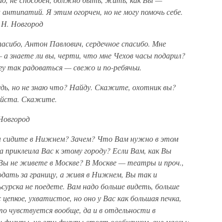
 антипатий. Я этим огорчен, но не могу помочь себе.
. Н. Новгород
пасибо, Антон Павлович, сердечное спасибо. Мне
 а знаете ли вы, черти, что мне Чехов часы подарил?
гу так радоваться — свежо и по-ребячьи.
дь, но не знаю что? Найду. Скажите, охотник вы?
уйста. Скажите.
 Новгород
Вы сидите в Нижнем? Зачем? Что Вам нужно в этом
 приклеила Вас к этому городу? Если Вам, как Вы
Вы не живете в Москве? В Москве — театры и проч.,
подать за границу, а живя в Нижнем, Вы так и
сурска не поедете. Вам надо больше видеть, больше
цепкое, ухватистое, но оно у Вас как большая печка,
о чувствуется вообще, да и в отдельности в
ри фигуры, но эти фигуры стоят особнячком, вне массы;