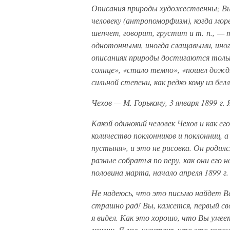
Описания природы художественны; Вы
человеку (антропоморфизм), когда мор
шепчет, говорит, грустит и т. п., — 
однотонными, иногда слащавыми, иног
описаниях природы достигаются толь
солнце», «стало темно», «пошел дожд
сильной степени, как редко кому из бе
Чехов — М. Горькому, 3 января 1899 г.
Какой одинокий человек Чехов и как ег
количество поклонников и поклонниц, а
пустыня», и это не рисовка. Он родил
разные собратья по перу, как они его 
половина марта, начало апреля 1899 г.
Не надеюсь, что это письмо найдет Ва
страшно рад! Вы, кажется, первый св
я видел. Как это хорошо, что Вы уме
жизни. Я же, чувствуя, что это хоро