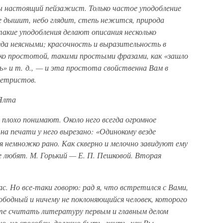
 настоящий пейзажист. Только частое уподобление
е дышит, небо глядит, степь нежится, природа
такие уподобления делают описания несколько
да неясными; красочность и выразительность в
ко простотой, такими простыми фразами, как «зашло
ь» и т. д., — и эта простота свойственна Вам в
ллетристов.
 Ялта
о плохо понимают. Около него всегда огромное
 на печати у него вырезано: «Одинокому везде
ся немножко рано. Как скверно и мелочно завидуют ему
не любят.
М. Горький — Е. П. Пешковой. Вторая
с. Но все-таки говорю: рад я, что встретился с Вами,
ободный и ничему не поклоняющийся человек, которого
ете считать литературу первым и главным делом
шо, не способен, должно быть, жить, как Вы —