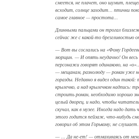
смеется, не плачет, оно шумит, плещ
всходит, солнце заходит… птички пою
самое главное — простота…
Длинными пальцами он трогал близлеж
сейчас же с какой-то брезгливостью о
— Вот вы сослались на «Фому Гордеева
морщин. — И опять неудачно! Он весь 
персонажи говорят одинаково, на «о»
— мещанам, разнолюду — роман уже не
горазды. Недавно я видел один такой:
крылечко, а над крылечком надпись: тр
строить роман, необходимо хорошо зн
целый дворец, и надо, чтобы читатель 
скучал, как в музее. Иногда надо дать
этого годится пейзаж, что-нибудь смеш
говорил об этом Горькому, не слушает…
— … Да не-ет! — отмахиваясь от меня