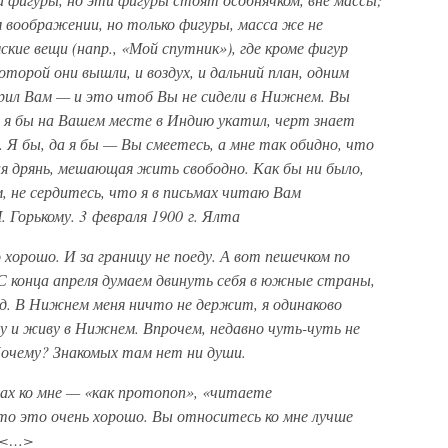
 воображении, но только фигуры, масса же не
кие вещи (напр., «Мой спутник»), где кроме фигур
которой они вышли, и воздух, и дальний план, одним
ворил Вам — и это чтоб Вы не сидели в Нижнем. Вы
, я бы на Вашем месте в Индию укатил, черт знает
. Я бы, да я бы — Вы смеетесь, а мне так обидно, что
ая дрянь, мешающая жить свободно. Как бы ни было,
, не сердитесь, что я в письмах читаю Вам
 Горькому. 3 февраля 1900 г. Ялта
 хорошо. И за границу не поеду. А вот пешечком по
С конца апреля думаем двинуть себя в южные страны,
 д. В Нижнем меня ничто не держит, я одинаково
у и живу в Нижнем. Впрочем, недавно чуть-чуть не
Почему? Знакомых там нет ни души.
ах ко мне — «как протопоп», «читаете
что это очень хорошо. Вы относитесь ко мне лучше
. <…>