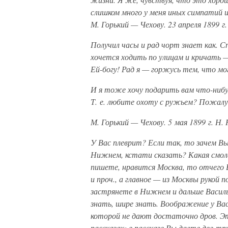
слишком много у меня иных симпатий и
М. Горький — Чехову. 23 апреля 1899 г
Получил часы и рад чорт знает как. С
хочется ходить по улицам и кричать —
Ей-богу! Рад я — горжусь тем, что мо
И я тоже хочу подарить вам что-нибу
Т. е. любите охоту с ружьем? Пожал
М. Горький — Чехову. 5 мая 1899 г. Н.
У Вас плеврит? Если так, то зачем 
Нижнем, кстати сказать? Какая смола
пишете, нравится Москва, то отчего 
и проч., а главное — из Москвы рукой 
застрянете в Нижнем и дальше Василь
знать, шире знать. Воображение у Вас 
которой не дают достаточно дров. Эт
рассказах; в рассказе Вы даете две-т