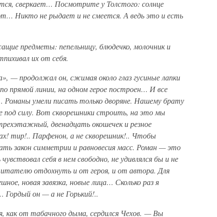
ется, сверкает… Посмотрите у Толстого: солнце
т… Никто не рыдает и не смеется. А ведь это и есть
ащие предметы: пепельницу, блюдечко, молочник и
тпихивал их от себя.
», — продолжал он, сжимая около глаз гусиные лапки
по прямой линии, на одном герое построен… И все
… Романы умели писать только дворяне. Нашему брату
 под силу. Вот скворешники строить, на это мы
 трехэтажный, двенадцать окошечек и резное
ах! тир!.. Парфенон, а не скворешник!.. Чтобы
ать закон симметрии и равновесия масс. Роман — это
чувствовал себя в нем свободно, не удивлялся бы и не
 читателю отдохнуть и от героя, и от автора. Для
ное, новая завязка, новые лица… Сколько раз я
 Гордый он — а не Горький!..
, как от табачного дыма, сердился Чехов. — Вы