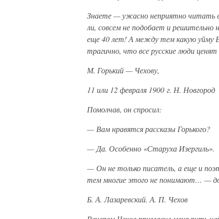
Знаете — ужасно неприятно читать в
ли, совсем не подобает и решительно 
еще 40 лет! А между тем какую уйму 
трагично, что все русские люди ценя
М. Горький — Чехову,
11 или 12 февраля 1900 г. Н. Новгород
Помолчав, он спросил:
— Вам нравятся рассказы Горького?
— Да. Особенно «Старуха Изергиль».
— Он не только писатель, а еще и поэ
тем многие этого не понимают… — доб
Б. А. Лазаревский. А. П. Чехов
Вечером Чехов пригласил меня пить ч