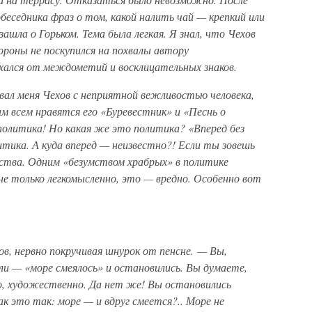
еседника фраз о том, какой налить чай — крепкий или
 зашла о Горьком. Тема была легкая. Я знал, что Чехов
тороны не поскупился на похвалы автору
ыхался от междометий и восклицательных знаков.
л меня Чехов с неприятной вежливостью человека,
м всем нравятся его «Буревестник» и «Песнь о
олитика! Но какая же это политика? «Вперед без
итика. А куда вперед — неизвестно?! Если ты зовешь
едства. Одним «безумством храбрых» в политике
 не только легкомысленно, это — вредно. Особенно вот
в, нервно покручивая шнурок от пенсне. — Вы,
али — «море смеялось» и остановились. Вы думаете,
о, художественно. Да нет же! Вы остановились
ак это так: море — и вдруг смеется?.. Море не