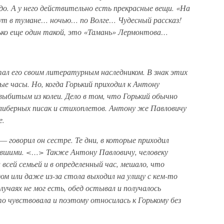
адо. А у него действительно есть прекрасные вещи. «На
т в тумане… ночью… по Волге… Чудесный рассказ!
ько еще один такой, это «Тамань» Лермонтова…
ал его своим литературным наследником. В знак этих
ые часы. Но, когда Горький приходил к Антону
 выбитым из колеи. Дело в том, что Горький обычно
алиберных писак и стихоплетов. Антону же Павловичу
е.
— говорил он сестре. Те дни, в которые приходил
авшими. <…> Также Антону Павловичу, человеку
 всей семьей и в определенный час, мешало, что
ом или даже из-за стола выходил на улицу с кем-то
лучаях не мог есть, обед остывал и получалось
о чувствовала и поэтому относилась к Горькому без