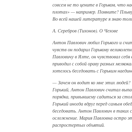
совсем не то цените в Горьком, что н
плотах» — например. Помните? Плыву
Во всей нашей литературе я знаю тол
А. Серебров (Тихонов). О Чехове
Антон Павлович любил Горького и счит
чувств он подарил Горькому великолепн
Павловичу в Ялте, он чувствовал себя
приводил с собой ораву разных мелкок
хотелось беседовать с Горьким наедин
— Зачем он водит ко мне этих людей? 
Горький, Антон Павлович считал вып
порядка, привыкшему садиться за стол
Горький иногда вдруг перед самым обед
беседовать. Антон Павлович в таких с
осложнение. Мария Павловна остро эт
распростертых объятий.