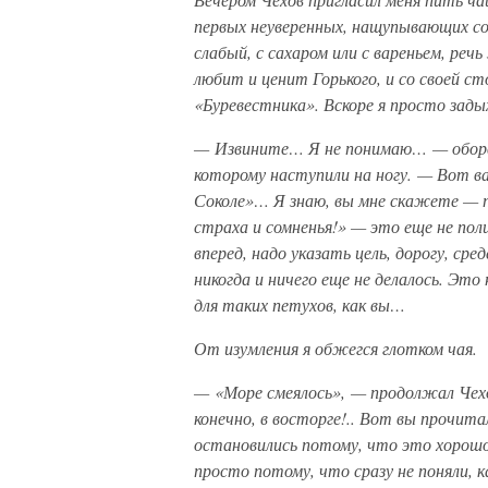
первых неуверенных, нащупывающих соб
слабый, с сахаром или с вареньем, речь
любит и ценит Горького, и со своей с
«Буревестника». Вскоре я просто зад
— Извините… Я не понимаю… — оборва
которому наступили на ногу. — Вот ва
Соколе»… Я знаю, вы мне скажете — п
страха и сомненья!» — это еще не пол
вперед, надо указать цель, дорогу, ср
никогда и ничего еще не делалось. Это
для таких петухов, как вы…
От изумления я обжегся глотком чая.
— «Море смеялось», — продолжал Чехо
конечно, в восторге!.. Вот вы прочит
остановились потому, что это хорош
просто потому, что сразу не поняли, к