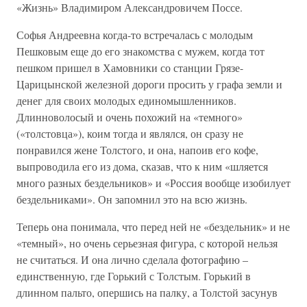
«Жизнь» Владимиром Александровичем Поссе.
Софья Андреевна когда-то встречалась с молодым
Пешковым еще до его знакомства с мужем, когда тот
пешком пришел в Хамовники со станции Грязе-
Царицынской железной дороги просить у графа земли и
денег для своих молодых единомышленников.
Длинноволосый и очень похожий на «темного»
(«толстовца»), коим тогда и являлся, он сразу не
понравился жене Толстого, и она, напоив его кофе,
выпроводила его из дома, сказав, что к ним «шляется
много разных бездельников» и «Россия вообще изобилует
бездельниками». Он запомнил это на всю жизнь.
Теперь она понимала, что перед ней не «бездельник» и не
«темный», но очень серьезная фигура, с которой нельзя
не считаться. И она лично сделала фотографию –
единственную, где Горький с Толстым. Горький в
длинном пальто, опершись на палку, а Толстой засунув