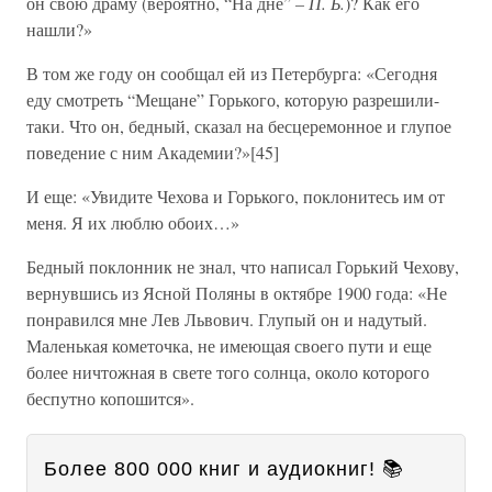
он свою драму (вероятно, “На дне”
– П. Б.
)? Как его
нашли?»
В том же году он сообщал ей из Петербурга: «Сегодня
еду смотреть “Мещане” Горького, которую разрешили-
таки. Что он, бедный, сказал на бесцеремонное и глупое
поведение с ним Академии?»[45]
И еще: «Увидите Чехова и Горького, поклонитесь им от
меня. Я их люблю обоих…»
Бедный поклонник не знал, что написал Горький Чехову,
вернувшись из Ясной Поляны в октябре 1900 года: «Не
понравился мне Лев Львович. Глупый он и надутый.
Маленькая кометочка, не имеющая своего пути и еще
более ничтожная в свете того солнца, около которого
беспутно копошится».
Более 800 000 книг и аудиокниг! 📚