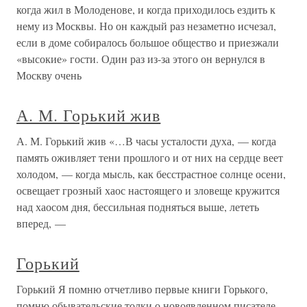
когда жил в Молоденове, и когда приходилось ездить к
нему из Москвы. Но он каждый раз незаметно исчезал,
если в доме собиралось большое общество и приезжали
«высокие» гости. Один раз из-за этого он вернулся в
Москву очень
А. М. Горький жив
А. М. Горький жив «…В часы усталости духа, — когда
память оживляет тени прошлого и от них на сердце веет
холодом, — когда мысль, как бесстрастное солнце осени,
освещает грозный хаос настоящего и зловеще кружится
над хаосом дня, бессильная подняться выше, лететь
вперед, —
Горький
Горький Я помню отчетливо первые книги Горького,
помню обывательские толки о новоявленном писателе-