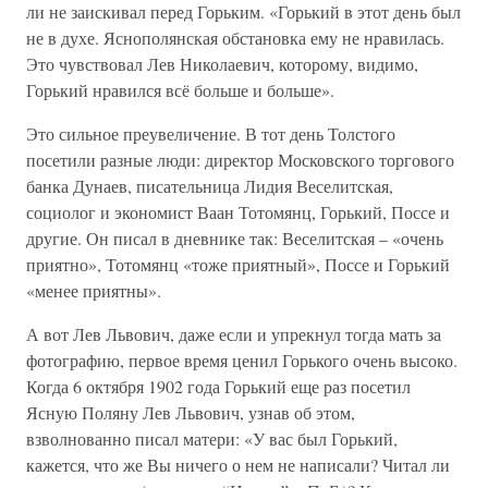
ли не заискивал перед Горьким. «Горький в этот день был
не в духе. Яснополянская обстановка ему не нравилась.
Это чувствовал Лев Николаевич, которому, видимо,
Горький нравился всё больше и больше».
Это сильное преувеличение. В тот день Толстого
посетили разные люди: директор Московского торгового
банка Дунаев, писательница Лидия Веселитская,
социолог и экономист Ваан Тотомянц, Горький, Поссе и
другие. Он писал в дневнике так: Веселитская – «очень
приятно», Тотомянц «тоже приятный», Поссе и Горький
«менее приятны».
А вот Лев Львович, даже если и упрекнул тогда мать за
фотографию, первое время ценил Горького очень высоко.
Когда 6 октября 1902 года Горький еще раз посетил
Ясную Поляну Лев Львович, узнав об этом,
взволнованно писал матери: «У вас был Горький,
кажется, что же Вы ничего о нем не написали? Читал ли