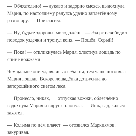
— Обязательно! — лукаво и задорно смеясь, выдохнула
Мария, по-настоящему радуясь удачно заплетённому
разговору. — Пригласим.
— Ну, будьте здоровы, молодожёны. — Экерт освободил
поводок уздечки и тронул коня. — Пошёл, Серый!
— Пока! — откликнулась Мария, хлестнув лошадь по
спине вожжами.
Чем дальше они удалялись от Экерта, тем чаще погоняла
Мария лошадь. Вскоре лошадёнка дотрусила до
запорошённого снегом леса.
— Пронесло, никак, — отпуская вожжи, облегчённо
вздохнула Мария и вдруг сплюнула. — Ишь, гад, калым
захотел,
— Колыма по нём плачет, — отозвался Маркиямов,
закуривая.