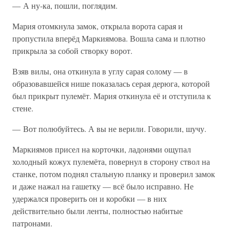
— А ну-ка, пошли, поглядим.
Мария отомкнула замок, открыла ворота сарая и
пропустила вперёд Маркиямова. Вошла сама и плотно
прикрыла за собой створку ворот.
Взяв вилы, она откинула в углу сарая солому — в
образовавшейся нише показалась серая дерюга, которой
был прикрыт пулемёт. Мария откинула её и отступила к
стене.
— Вот полюбуйтесь. А вы не верили. Говорили, шучу.
Маркиямов присел на корточки, ладонями ощупал
холодный кожух пулемёта, повернул в сторону ствол на
станке, потом поднял стальную планку и проверил замок
и даже нажал на гашетку — всё было исправно. Не
удержался проверить он и коробки — в них
действительно были ленты, полностью набитые
патронами.