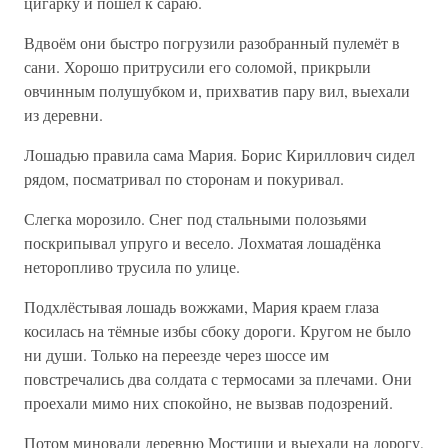
цигарку и пошёл к сараю.
Вдвоём они быстро погрузили разобранный пулемёт в
сани. Хорошо притрусили его соломой, прикрыли
овчинным полушубком и, прихватив пару вил, выехали
из деревни.
Лошадью правила сама Мария. Борис Кириллович сидел
рядом, посматривал по сторонам и покуривал.
Слегка морозило. Снег под стальными полозьями
поскрипывал упруго и весело. Лохматая лошадёнка
неторопливо трусила по улице.
Подхлёстывая лошадь вожжами, Мария краем глаза
косилась на тёмные избы сбоку дороги. Кругом не было
ни души. Только на переезде через шоссе им
повстречались два солдата с термосами за плечами. Они
проехали мимо них спокойно, не вызвав подозрений.
Потом миновали деревню Мостищи и выехали на дорогу,