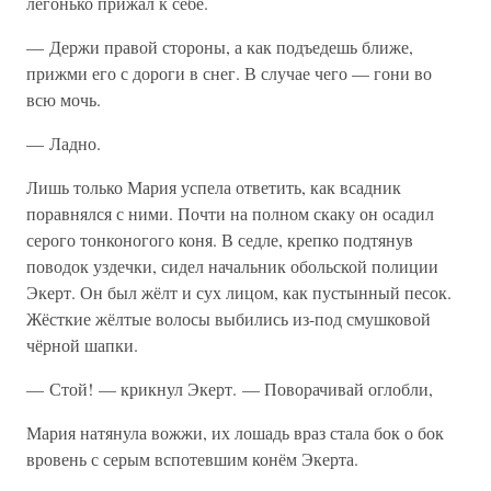
легонько прижал к себе.
— Держи правой стороны, а как подъедешь ближе,
прижми его с дороги в снег. В случае чего — гони во
всю мочь.
— Ладно.
Лишь только Мария успела ответить, как всадник
поравнялся с ними. Почти на полном скаку он осадил
серого тонконогого коня. В седле, крепко подтянув
поводок уздечки, сидел начальник обольской полиции
Экерт. Он был жёлт и сух лицом, как пустынный песок.
Жёсткие жёлтые волосы выбились из-под смушковой
чёрной шапки.
— Стой! — крикнул Экерт. — Поворачивай оглобли,
Мария натянула вожжи, их лошадь враз стала бок о бок
вровень с серым вспотевшим конём Экерта.