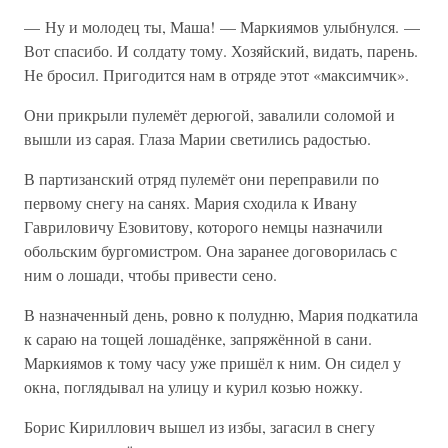
— Ну и молодец ты, Маша! — Маркиямов улыбнулся. —
Вот спасибо. И солдату тому. Хозяйский, видать, парень.
Не бросил. Пригодится нам в отряде этот «максимчик».
Они прикрыли пулемёт дерюгой, завалили соломой и
вышли из сарая. Глаза Марии светились радостью.
В партизанский отряд пулемёт они переправили по
первому снегу на санях. Мария сходила к Ивану
Гавриловичу Езовитову, которого немцы назначили
обольским бургомистром. Она заранее договорилась с
ним о лошади, чтобы привести сено.
В назначенный день, ровно к полудню, Мария подкатила
к сараю на тощей лошадёнке, запряжённой в сани.
Маркиямов к тому часу уже пришёл к ним. Он сидел у
окна, поглядывал на улицу и курил козью ножку.
Борис Кириллович вышел из избы, загасил в снегу