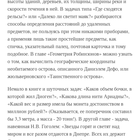
высоты зданий, деревьев, их толщины, ширины реки и
скорости течения в ней. В задачах типа «Где сходятся
рельсы?» или «Далеко ли светит маяк?» разбираются
способы определения расстояний до удаленных
предметов, не пользуясь при этом никакими приборами,
а применяя лишь такие простейшие предметы, как
спичка, указательный палец, почтовая карточка и тому
подобное. В главе «Геометрия Робинзонов» можно узнать
о том, как вычислить географические координаты
необитаемого острова, описанного Даниэлем Дефо, или
жюльверновского «Таинственного острова».
Немало в книге и шуточных задач: «Каков объем бочки, в
которой жил Диоген?», «Какова длина нити Ариадны?»,
«Какой вес и размер имела бы монета достоинством в
миллион рублей?» (Оказывается, ее поперечник составил
бы 3,3 метра, а масса - 20 тонн!). В другой главе - задача,
навеянная Н.В. Гоголем: «Звезды горят и светят над
миром и все разом отдаются в Днепре. Всех их держит