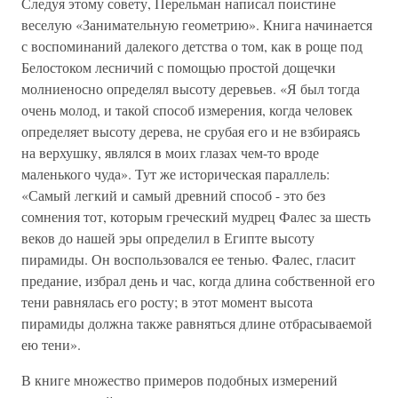
Следуя этому совету, Перельман написал поистине
веселую «Занимательную геометрию». Книга начинается
с воспоминаний далекого детства о том, как в роще под
Белостоком лесничий с помощью простой дощечки
молниеносно определял высоту деревьев. «Я был тогда
очень молод, и такой способ измерения, когда человек
определяет высоту дерева, не срубая его и не взбираясь
на верхушку, являлся в моих глазах чем-то вроде
маленького чуда». Тут же историческая параллель:
«Самый легкий и самый древний способ - это без
сомнения тот, которым греческий мудрец Фалес за шесть
веков до нашей эры определил в Египте высоту
пирамиды. Он воспользовался ее тенью. Фалес, гласит
предание, избрал день и час, когда длина собственной его
тени равнялась его росту; в этот момент высота
пирамиды должна также равняться длине отбрасываемой
ею тени».
В книге множество примеров подобных измерений