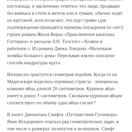
постояльца, в заключение отметил, что люди, бродящие
без компаса в степи в метель или в тумане, обычно ходят
по круговой, хотя полагают, что идут прямо (для
подтверждения приводятся примеры блуждания по снегу
героев романа Жюля Верна «Приключения капитана
Гаттераса» и рассказа Л.Н. Толстого «Хозяин и
работник»). Из романа Джека Лондона «Маленькая
хозяйка большого дома» Перельман извлек описание
способа квадратуры круга.
Интересно трактуется геометрия подобия. Когда-то на
Мадагаскаре водились огромные страусы - эпиорнисы,
клавшие яйца длиной 28 сантиметров. Куриное яйцо
имеет в длину 5 сантиметров. Скольким куриным яйцам
соответствует по объему одно яйцо-гигант?
В книге Джонатана Свифта «Путешествия Гулливера»
Яков Исидорович отыскал ряд геометрических задач, в
том числе о размерах лилипутов и великанов. Свифт