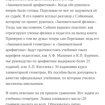
«Занимательной арифметикой». Когда обе рукописи
вчерне были готовы, Перельман не мог не задуматься об
их судьбе. В его памяти всплыл разговор с Сойкиным,
которому он принес рукопись «Занимательной физики».
Тогда, как мы помним, Сойкин выразил опасение, как
отреагируют ученые-физики и педагоги на выход книги.
Примерно о том же думал теперь сам Перельман: ведь его
«Занимательной геометрии» и «Занимательной
арифметике» будут противостоять учебники таких
корифеев педагогики, как А.Ф. Малинин и К.П. Буренин,
чье руководство по арифметике выдержало более 25
изданий, или А.П. Киселева с 30 изданиями курса
элементарной геометрии. Их пособия были допущены в
качестве официальных учебников, по которым учились
миллионы школьников.
И опять невольно на ум пришли сравнения. Вот задача из
учебника геометрии. Ложка оливкового масла (20
граммов) вылита на воду. Образовалось пятно