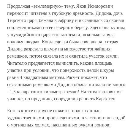
Продолжая «землемерную» тему, Яков Исидорович
переносит читателя в глубокую древность. Дидона, дочь
Тирского царя, бежала в Африку и высадилась со своими
соплеменниками на ее северном берегу. Здесь она купила
у нумидийского царя столько земли, «сколько заняла
воловья шкура». Когда сделка была совершена, хитрая
Дидона разрезала шкуру на множество тончайших
ремешков, потом связала их и охватила участок земли.
Читателю предлагается вычислить, какова площадь
участка при условии, что поверхность целой шкуры
равна 4 квадратным метрам. Расчет покажет, что
связанными ремешками Дидона объяла ни мало ни много
- 1,3 квадратного километра земли! На этом «воловьем»
участке, по преданию, соорудили крепость Карфаген.
Есть в книге и другие сюжеты, подсказанные
художественными произведениями, в частности легендой
о могильных холмах, насыпанных руками воинов: