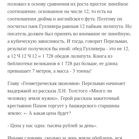
положил в основу сравнения их роста простое линейное
соотношение, основанное на числе 12, то есть на
соотношении дюйма и английского фута. Поэтому он
посчитал паек Гулливера равным 12 пайкам лилипута. Но
писатель должен был принять во внимание не линейную,
а кубическую зависимость. И тогда, говорит Перельман,
результат получился бы иной: обед Гулливера - это не 12,
а 12 Ч 12 Ч 12 = 1 728 обедов лилипута. Книга из
библиотеки великанов в 1 728 раз больше, ее длина
превышает 7 метров, а масса - 3 тонны!
Главу «Геометрическая экономия» Перельман начинает
выдержкой из рассказа Л.Н. Толстого «Много ли
человеку земли нужно». Герой рассказа зажиточный
крестьянин Пахом торгует у башкирского старшины
землю: «- А какая цена будет?
- Цена у нас одна: тысяча рублей за день».
Иными словами, сколько за день земли обойдешь, вся