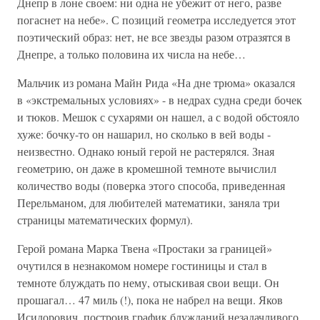
Днепр в лоне своем: ни одна не убежит от него, разве
погаснет на небе». С позиций геометра исследуется этот
поэтический образ: нет, не все звезды разом отразятся в
Днепре, а только половина их числа на небе…
Мальчик из романа Майн Рида «На дне трюма» оказался
в «экстремальных условиях» - в недрах судна среди бочек
и тюков. Мешок с сухарями он нашел, а с водой обстояло
хуже: бочку-то он нашарил, но сколько в вей воды -
неизвестно. Однако юный герой не растерялся. Зная
геометрию, он даже в кромешной темноте вычислил
количество воды (поверка этого способа, приведенная
Перельманом, для любителей математики, заняла три
страницы математических формул).
Герой романа Марка Твена «Простаки за границей»
очутился в незнакомом номере гостиницы и стал в
темноте блуждать по нему, отыскивая свои вещи. Он
прошагал… 47 миль (!), пока не набрел на вещи. Яков
Исидорович, построив график блужданий незадачливого