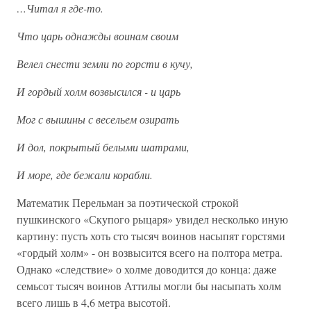
…Читал я где-то.
Что царь однажды воинам своим
Велел снести земли по горсти в кучу,
И гордый холм возвысился - и царь
Мог с вышины с весельем озирать
И дол, покрытый белыми шатрами,
И море, где бежали корабли.
Математик Перельман за поэтической строкой
пушкинского «Скупого рыцаря» увидел несколько иную
картину: пусть хоть сто тысяч воинов насыпят горстями
«гордый холм» - он возвысится всего на полтора метра.
Однако «следствие» о холме доводится до конца: даже
семьсот тысяч воинов Аттилы могли бы насыпать холм
всего лишь в 4,6 метра высотой.