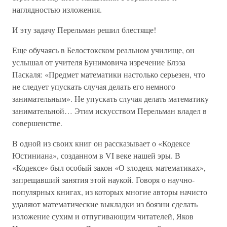
наглядностью изложения.
И эту задачу Перельман решил блестяще!
Еще обучаясь в Белостокском реальном училище, он
услышал от учителя Бунимовича изречение Блэза
Паскаля: «Предмет математики настолько серьезен, что
не следует упускать случая делать его немного
занимательным». Не упускать случая делать математику
занимательной… Этим искусством Перельман владел в
совершенстве.
В одной из своих книг он рассказывает о «Кодексе
Юстиниана», созданном в VI веке нашей эры. В
«Кодексе» был особый закон «О злодеях-математиках»,
запрещавший занятия этой наукой. Говоря о научно-
популярных книгах, из которых многие авторы начисто
удаляют математические выкладки из боязни сделать
изложение сухим и отпугивающим читателей, Яков