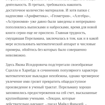
деятельность. В-третьих, требовалось накопить
достаточное количество материалов. И хотя папки с
надписями «Арифметика», «Геометрия», «Алгебра»,
«Астрономия» уже давно были заведены и непрерывно
пополнялись выписками и набросками, время для новой
книги серии еще не приспело. Главная трудность,
смущавшая Перельмана, заключалась в том, как и в какой
мере использовать математический аппарат и числовые
примеры, обойтись без которых было совершенно
невозможно.
Здесь Якова Исидоровича подстерегали своеобразные
Сцилла и Харибда: в сочинениях популярного характера
математические выкладки неизбежны, однако чрезмерное
увлечение ими грозит превратить общедоступное
произведение в ученый трактат. Перельману хорошо
запомнились предостережения на сей счет, высказанные
крупнейшими учеными. «Лекции, которые
действительно научают, - писал Майкл Фарадей, -