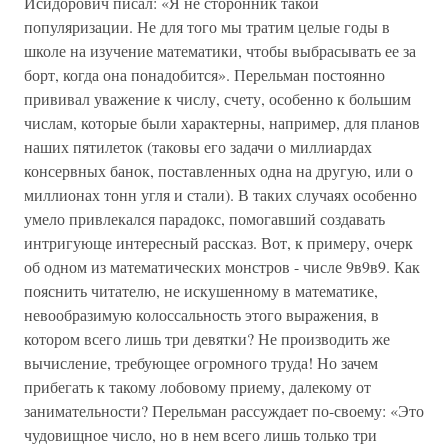
Исидорович писал: «Я не сторонник такой
популяризации. Не для того мы тратим целые годы в
школе на изучение математики, чтобы выбрасывать ее за
борт, когда она понадобится». Перельман постоянно
прививал уважение к числу, счету, особенно к большим
числам, которые были характерны, например, для планов
наших пятилеток (таковы его задачи о миллиардах
консервных банок, поставленных одна на другую, или о
миллионах тонн угля и стали). В таких случаях особенно
умело привлекался парадокс, помогавший создавать
интригующе интересный рассказ. Вот, к примеру, очерк
об одном из математических монстров - числе 9в9в9. Как
пояснить читателю, не искушенному в математике,
невообразимую колоссальность этого выражения, в
котором всего лишь три девятки? Не производить же
вычисление, требующее огромного труда! Но зачем
прибегать к такому лобовому приему, далекому от
занимательности? Перельман рассуждает по-своему: «Это
чудовищное число, но в нем всего лишь только три