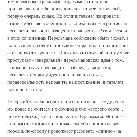
тем временам огромными тиражами, эти книги
приковывали к себе внимание сотен тысяч читателей, в
первую очередь юных. Их отличительная жанровая и
стилистическая особенность заключается в «игристости»,
веселости, легкости, изяществе изложения. Разумеется, и
в этих сочинениях Перельмана соблюдено (быть может, в
наивысшей степени) строжайшее правило: ни на йоту не
отступать от научности. В них как-то по-особенному ярко
проступает «генеральная» перельмановская идея о том,
чтобы не науку превращать в забаву, а, напротив,
веселость, непринужденность и, конечно же,
парадоксальность направить на постижение читателем
научной истины.
Говоря об этих многочисленных книгах как «о других»,
мы вовсе не считаем их сочинениями «второго сорта»,
некими «отходами» в творчестве Перельмана. Нет, все
они вместе с книгами занимательной серии и каждая
порознь по-своему продолжает развивать «линию» на