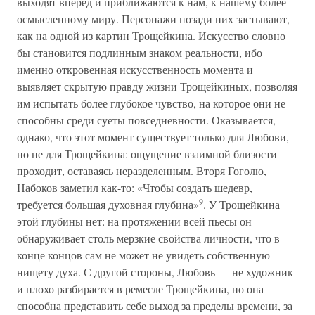
выходят вперед и приближаются к нам, к нашему более
осмысленному миру. Персонажи позади них застывают,
как на одной из картин Трощейкина. Искусство словно
бы становится подлинным знаком реальности, ибо
именно откровенная искусственность момента и
выявляет скрытую правду жизни Трощейкиных, позволяя
им испытать более глубокое чувство, на которое они не
способны среди суеты повседневности. Оказывается,
однако, что этот момент существует только для Любови,
но не для Трощейкина: ощущение взаимной близости
проходит, оставаясь неразделенным. Вторя Гоголю,
Набоков заметил как-то: «Чтобы создать шедевр,
9
требуется большая духовная глубина»
. У Трощейкина
этой глубины нет: на протяжении всей пьесы он
обнаруживает столь мерзкие свойства личности, что в
конце концов сам не может не увидеть собственную
нищету духа. С другой стороны, Любовь — не художник
и плохо разбирается в ремесле Трощейкина, но она
способна представить себе выход за пределы времени, за