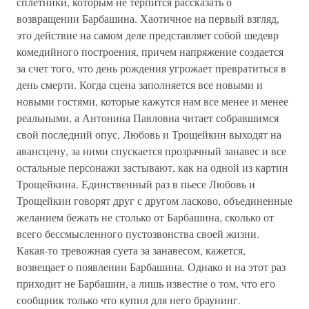
сплетники, которым не терпится рассказать о
возвращении Барбашина. Хаотичное на первый взгляд,
это действие на самом деле представляет собой шедевр
комедийного построения, причем напряжение создается
за счет того, что день рождения угрожает превратиться в
день смерти. Когда сцена заполняется все новыми и
новыми гостями, которые кажутся нам все менее и менее
реальными, а Антонина Павловна читает собравшимся
свой последний опус, Любовь и Трощейкин выходят на
авансцену, за ними спускается прозрачный занавес и все
остальные персонажи застывают, как на одной из картин
Трощейкина. Единственный раз в пьесе Любовь и
Трощейкин говорят друг с другом ласково, объединенные
желанием бежать не столько от Барбашина, сколько от
всего бессмысленного пустозвонства своей жизни.
Какая-то тревожная суета за занавесом, кажется,
возвещает о появлении Барбашина. Однако и на этот раз
приходит не Барбашин, а лишь известие о том, что его
сообщник только что купил для него браунинг.