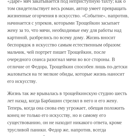
«Даре» мяч закатывается под неприступную тахту; как о
том свидетельствует весь роман, автор умеет превращать
жизненные огорчения в искусство. «Событие», напротив,
начинается с упреков, которыми Трощейкин засыпает
жену за то, что мячи, необходимые ему для работы над
картиной, разбрелись по всему дому. Жизнь вносит
беспорядок в искусство самым естественным образом:
мальчик, чей портрет пишет Трощейкин, после
очередного сеанса разогнал мячи во все стороны. В
отличие от Федора, Трощейкин способен лишь по-детски
жаловаться на те мелкие обиды, которые жизнь наносит
его искусству.
Жизнь так же врывалась в трощейкинскую студию шесть
лет назад, когда Барбашин стрелял в него и его жену.
Теперь, когда она снова ему угрожает, обещая положить
конец не только его искусству, но и самому его
существованию, он не находит никакого ответа, кроме
трусливой паники. Федор же, напротив, всегда