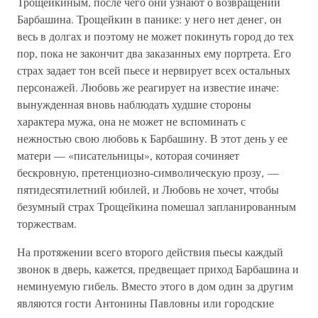
Трощейкиным, после чего они узнают о возвращении
Барбашина. Трощейкин в панике: у него нет денег, он
весь в долгах и поэтому не может покинуть город до тех
пор, пока не закончит два заказанных ему портрета. Его
страх задает тон всей пьесе и нервирует всех остальных
персонажей. Любовь же реагирует на известие иначе:
вынужденная вновь наблюдать худшие стороны
характера мужа, она не может не вспоминать с
нежностью свою любовь к Барбашину. В этот день у ее
матери — «писательницы», которая сочиняет
бескровную, претенциозно-символическую прозу, —
пятидесятилетний юбилей, и Любовь не хочет, чтобы
безумный страх Трощейкина помешал запланированным
торжествам.
На протяжении всего второго действия пьесы каждый
звонок в дверь, кажется, предвещает приход Барбашина и
неминуемую гибель. Вместо этого в дом один за другим
являются гости Антонины Павловны или городские