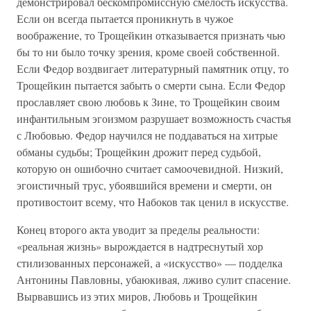
демонстрировал бескомпромиссную смелость искусства.
Если он всегда пытается проникнуть в чужое
воображение, то Трощейкин отказывается признать чью
бы то ни было точку зрения, кроме своей собственной.
Если Федор воздвигает литературный памятник отцу, то
Трощейкин пытается забыть о смерти сына. Если Федор
прославляет свою любовь к Зине, то Трощейкин своим
инфантильным эгоизмом разрушает возможность счастья
с Любовью. Федор научился не поддаваться на хитрые
обманы судьбы; Трощейкин дрожит перед судьбой,
которую он ошибочно считает самоочевидной. Низкий,
эгоистичный трус, убоявшийся времени и смерти, он
противостоит всему, что Набоков так ценил в искусстве.
Конец второго акта уводит за пределы реальности:
«реальная жизнь» вырождается в надтреснутый хор
стилизованных персонажей, а «искусство» — подделка
Антонины Павловны, убаюкивая, лживо сулит спасение.
Вырвавшись из этих миров, Любовь и Трощейкин