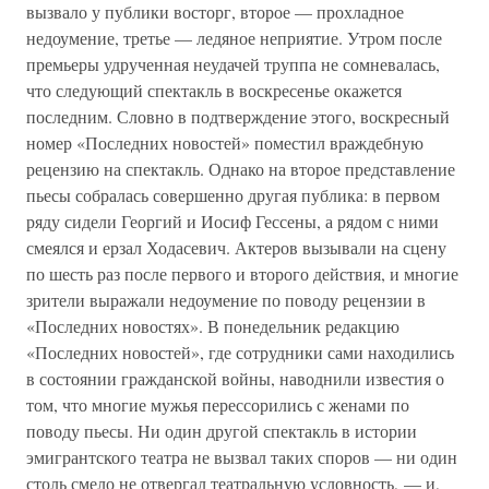
вызвало у публики восторг, второе — прохладное
недоумение, третье — ледяное неприятие. Утром после
премьеры удрученная неудачей труппа не сомневалась,
что следующий спектакль в воскресенье окажется
последним. Словно в подтверждение этого, воскресный
номер «Последних новостей» поместил враждебную
рецензию на спектакль. Однако на второе представление
пьесы собралась совершенно другая публика: в первом
ряду сидели Георгий и Иосиф Гессены, а рядом с ними
смеялся и ерзал Ходасевич. Актеров вызывали на сцену
по шесть раз после первого и второго действия, и многие
зрители выражали недоумение по поводу рецензии в
«Последних новостях». В понедельник редакцию
«Последних новостей», где сотрудники сами находились
в состоянии гражданской войны, наводнили известия о
том, что многие мужья перессорились с женами по
поводу пьесы. Ни один другой спектакль в истории
эмигрантского театра не вызвал таких споров — ни один
столь смело не отвергал театральную условность, — и,