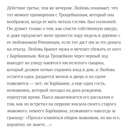
Действие третье, тем же вечером: Любовь понимает, что
тот момент примирения с Трощейкиным, который она
вообразила, когда ее мать читала гостям, был иллюзией.
Он думает только о том, как спасти собственную шкуру,
и даже предлагает жене провести пару недель в деревне с
ее любовником Ревшиным, если тот даст им за это деньги
на отъезд. Любовь бранит мужа и мечтает сбежать от него
с Барбашиным. Когда Трощейкин через черный ход
выводит на улицу нанятого им нелепого сыщика,
который должен ночью охранять вход в дом, и Любовь
остается одна, раздается звонок в дверь и на сцене
появляется — нет, не Барбашин, а еще один гость,
незнакомец, который опоздал на день рождения,
перепутав время. Пьеса заканчивается его рассказом о
том, как он встретил на перроне вокзала своего старого
знакомого, некоего Барбашина, уезжавшего навсегда за
границу: «Просил кланяться общим знакомым, но вы его,
вероятно, не знаете…»