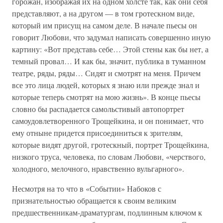
горожан, изображая их на одном холсте так, как они себя
представляют, а на другом — в том гротескном виде,
который им присущ на самом деле. В начале пьесы он
говорит Любови, что задумал написать совершенно иную
картину: «Вот представь себе… Этой стены как бы нет, а
темный провал… И как бы, значит, публика в туманном
театре, ряды, ряды… Сидят и смотрят на меня. Причем
все это лица людей, которых я знаю или прежде знал и
которые теперь смотрят на мою жизнь». В конце пьесы
словно бы распадается самольстивый автопортрет
самоудовлетворенного Трощейкина, и он понимает, что
ему отныне придется присоединиться к зрителям,
которые видят другой, гротескный, портрет Трощейкина,
низкого труса, человека, по словам Любови, «черствого,
холодного, мелочного, нравственно вульгарного».
Несмотря на то что в «Событии» Набоков с
признательностью обращается к своим великим
предшественникам-драматургам, подлинным ключом к