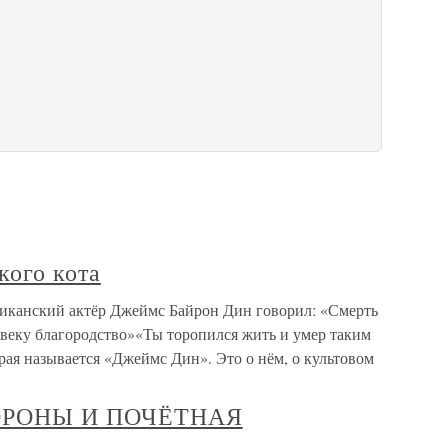
кого кота
риканский актёр Джеймс Байрон Дин говорил: «Смерть
ловеку благородство»«Ты торопился жить и умер таким
орая называется «Джеймс Дин». Это о нём, о культовом
ВОРОНЫ И ПОЧЁТНАЯ