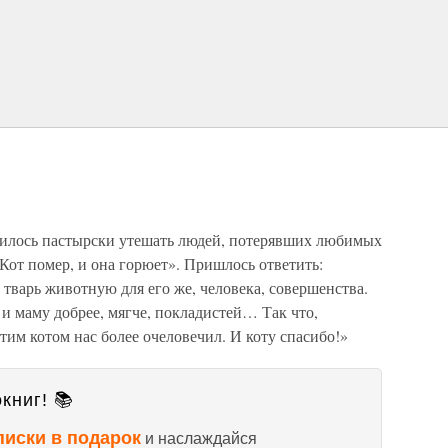
илось пастырски утешать людей, потерявших любимых
 Кот помер, и она горюет». Пришлось ответить:
 тварь животную для его же, человека, совершенства.
 и маму добрее, мягче, покладистей… Так что,
этим котом нас более очеловечил. И коту спасибо!»
книг! 📚
писки в подарок
и наслаждайся