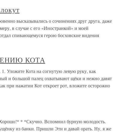
олокут
овенно высказывались о сочинениях друг друга, даже
имеру, в случае с его «Иностранкой» и моей
 отдал спивающемуся герою босховские видения
ЧЕНИЮ КОТА
ложите Кота на согнутую левую руку, как
ьный и большой палец охватывают щёки и нежно давят
 как при нажатии Кот откроет рот, вложите осторожно
орошо!* * *Скучно. Вспомнил бурную молодость.
гущёнку из банки. Пришли Эти и давай орать. Ну, я же