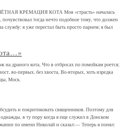
ТНАЯ КРЕМАЦИЯ КОТА Моя «страсть» началась
я, почувствовал тогда нечто подобное тому, что должен
 службу: я уже пе­рестал быть просто парнем; я был
кота…»
 на драного кота, Что в отбросах по помойкам роется;
ост, во-первых, без хвоста, Во-вторых, хоть изредка
уды, Моск.
 обсудить и покритиковать священников. Поэтому для
однажды, в ту пору когда я еще служил в Донском
жанин по имени Николай и сказал:— Теперь я понял: