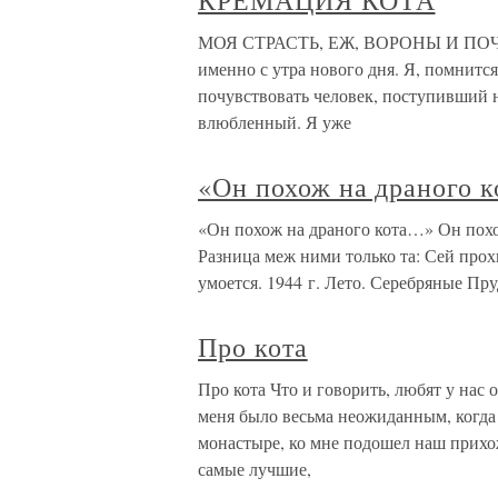
КРЕМАЦИЯ КОТА
МОЯ СТРАСТЬ, ЕЖ, ВОРОНЫ И ПОЧЁ
именно с утра нового дня. Я, пом­нитс
почувствовать человек, поступивший на
влюбленный. Я уже
«Он похож на драного 
«Он похож на драного кота…» Он похож
Разница меж ними только та: Сей прохв
умоется. 1944 г. Лето. Серебряные Пр
Про кота
Про кота Что и говорить, любят у нас
меня было весьма неожиданным, когда 
монастыре, ко мне подошел наш прихо
самые лучшие,