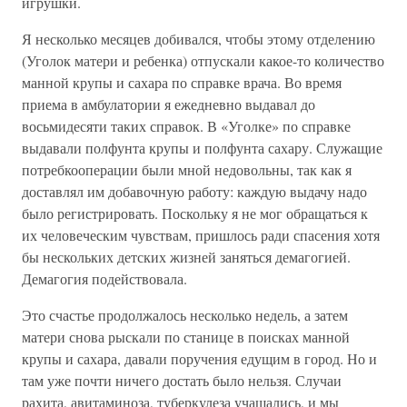
игрушки.
Я несколько месяцев добивался, чтобы этому отделению
(Уголок матери и ребенка) отпускали какое-то количество
манной крупы и сахара по справке врача. Во время
приема в амбулатории я ежедневно выдавал до
восьмидесяти таких справок. В «Уголке» по справке
выдавали полфунта крупы и полфунта сахару. Служащие
потребкооперации были мной недовольны, так как я
доставлял им добавочную работу: каждую выдачу надо
было регистрировать. Поскольку я не мог обращаться к
их человеческим чувствам, пришлось ради спасения хотя
бы нескольких детских жизней заняться демагогией.
Демагогия подействовала.
Это счастье продолжалось несколько недель, а затем
матери снова рыскали по станице в поисках манной
крупы и сахара, давали поручения едущим в город. Но и
там уже почти ничего достать было нельзя. Случаи
рахита, авитаминоза, туберкулеза учащались, и мы