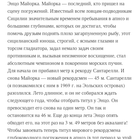
Энцо Майорка. Майорка — последний, кто пришел на
сцену погружений. Известный всем ловцам-подводникам
Сицилии значительным временем пребывания в апноэ и
большими глубинами, которых он достигал, чтобы
помочь друзьям поднять плохо загарпуненную рыбу, этот
сицилианский юноша, строгий, с ясными глазами и
торсом гладиатора, задал немало задач своим
противникам и, вызывая неизменное восхищение, стал
абсолютным чемпионом в покорении морских пучин.
Для начала он прибавил метр к рекорду Сантарелли. И
снова Майорка — новый рекордсмен — 45 м. Сантарелли
(я познакомился с ним в 1969 г. на Эольских островах)
разозлился. Лето длинное, и он не собирался ждать
следующего года, чтобы отобрать титул у Энцо. Он
превосходит его снова на один метр. Он так и
остановится на 46 м. Еще до конца лета Энцо опять
обходит его, на этот раз на 3 м. 49 метров без акваланга!
Чтобы завоевать теперь титул мирового рекордсмена
глубоководного погружения в апноэ (в тот период за этой