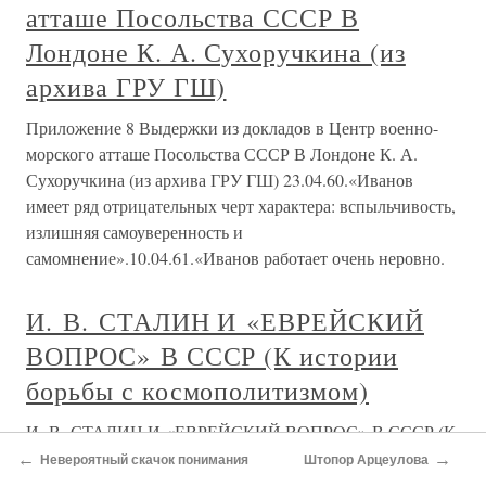
атташе Посольства СССР В
Лондоне К. А. Сухоручкина (из
архива ГРУ ГШ)
Приложение 8 Выдержки из докладов в Центр военно-
морского атташе Посольства СССР В Лондоне К. А.
Сухоручкина (из архива ГРУ ГШ) 23.04.60.«Иванов
имеет ряд отрицательных черт характера: вспыльчивость,
излишняя самоуверенность и
самомнение».10.04.61.«Иванов работает очень неровно.
И. В. СТАЛИН И «ЕВРЕЙСКИЙ
ВОПРОС» В СССР (К истории
борьбы с космополитизмом)
И. В. СТАЛИН И «ЕВРЕЙСКИЙ ВОПРОС» В СССР (К
истории борьбы с космополитизмом) «Чтоб не прослыть
←
→
Невероятный скачок понимания
Штопор Арцеулова
антисемитом, зови жида космополитом». (из свода