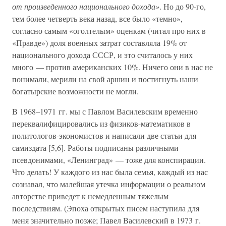
от произведенного национального дохода»
. Но до 90-го,
тем более четверть века назад, все было «темно»,
согласно самым «оголтелым» оценкам (читал про них в
«Правде») доля военных затрат составляла 19% от
национального дохода СССР, и это считалось у них
много — против американских 10%. Ничего они в нас не
понимали, мерили на свой аршин и постигнуть наши
богатырские возможности не могли.
В 1968–1971 гг. мы с Павлом Василевским временно
переквалифицировались из физиков-математиков в
политологов-экономистов и написали две статьи для
самиздата [5,6]. Работы подписаны различными
псевдонимами, «Ленинград» — тоже для конспирации.
Что делать! У каждого из нас была семья, каждый из нас
сознавал, что малейшая утечка информации о реальном
авторстве приведет к немедленным тяжелым
последствиям. (Эпоха открытых писем наступила для
меня значительно позже; Павел Василевский в 1973 г.