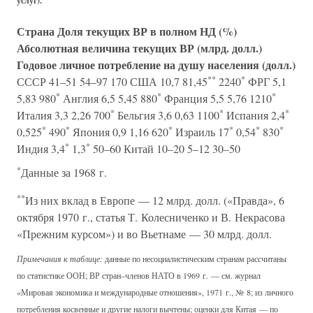
услуг).
Страна
Доля текущих ВР в полном НД (%)
Абсолютная величина текущих ВР (млрд. долл.)
Годовое личное потребление на душу населения (долл.)
**
*
СССР 41–51 54–97 170 США 10,7 81,45
2240
ФРГ 5,1
*
*
*
5,83 980
Англия 6,5 5,45 880
Франция 5,5 5,76 1210
*
*
*
Италия 3,3 2,26 700
Бельгия 3,6 0,63 1100
Испания 2,4
*
*
*
*
*
*
0,525
490
Япония 0,9 1,16 620
Израиль 17
0,54
830
*
*
Индия 3,4
1,3
50–60 Китай 10–20 5–12 30–50
*
Данные за 1968 г.
**
Из них вклад в Европе — 12 млрд. долл. («Правда», 6
октября 1970 г., статья Т. Колесниченко и В. Некрасова
«Прежним курсом») и во Вьетнаме — 30 млрд. долл.
Примечания к таблице:
данные по несоциалистическим странам рассчитаны
по статистике ООН; ВР стран–членов НАТО в 1969 г. — см. журнал
«Мировая экономика и международные отношения», 1971 г., № 8; из личного
потребления косвенные и другие налоги вычтены; оценки для Китая — по