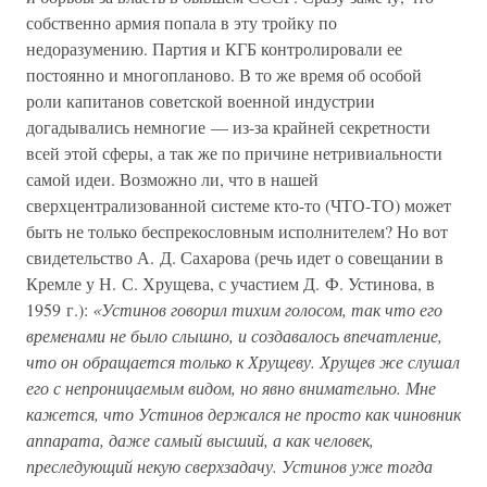
собственно армия попала в эту тройку по
недоразумению. Партия и КГБ контролировали ее
постоянно и многопланово. В то же время об особой
роли капитанов советской военной индустрии
догадывались немногие — из-за крайней секретности
всей этой сферы, а так же по причине нетривиальности
самой идеи. Возможно ли, что в нашей
сверхцентрализованной системе кто-то (ЧТО-ТО) может
быть не только беспрекословным исполнителем? Но вот
свидетельство А. Д. Сахарова (речь идет о совещании в
Кремле у Н. С. Хрущева, с участием Д. Ф. Устинова, в
1959 г.):
«Устинов говорил тихим голосом, так что его
временами не было слышно, и создавалось впечатление,
что он обращается только к Хрущеву. Хрущев же слушал
его с непроницаемым видом, но явно внимательно. Мне
кажется, что Устинов держался не просто как чиновник
аппарата, даже самый высший, а как человек,
преследующий некую сверхзадачу. Устинов уже тогда