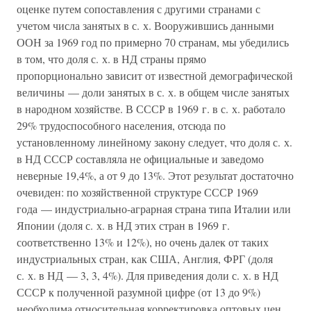
оценке путем сопоставления с другими странами с
учетом числа занятых в с. х. Вооружившись данными
ООН за 1969 год по примерно 70 странам, мы убедились
в том, что доля с. х. в НД страны прямо
пропорционально зависит от известной демографической
величины — доли занятых в с. х. в общем числе занятых
в народном хозяйстве. В СССР в 1969 г. в с. х. работало
29% трудоспособного населения, отсюда по
установленному линейному закону следует, что доля с. х.
в НД СССР составляла не официальные и заведомо
неверные 19,4%, а от 9 до 13%. Этот результат достаточно
очевиден: по хозяйственной структуре СССР 1969
года — индустриально-аграрная страна типа Италии или
Японии (доля с. х. в НД этих стран в 1969 г.
соответственно 13% и 12%), но очень далек от таких
индустриальных стран, как США, Англия, ФРГ (доля
с. х. в НД — 3, 3, 4%). Для приведения доли с. х. в НД
СССР к полученной разумной цифре (от 13 до 9%)
необходима относительная корректировка оптовых цен