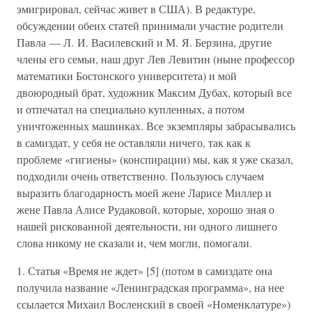
эмигрировал, сейчас живет в США). В редактуре,
обсуждении обеих статей принимали участие родители
Павла — Л. И. Василевский и М. Я. Берзина, другие
члены его семьи, наш друг Лев Левитин (ныне профессор
математики Бостонского университета) и мой
двоюродный брат, художник Максим Дубах, который все
и отпечатал на специально купленных, а потом
уничтоженных машинках. Все экземпляры забрасывались
в самиздат, у себя не оставляли ничего, так как к
проблеме «гигиены» (конспирации) мы, как я уже сказал,
подходили очень ответственно. Пользуюсь случаем
выразить благодарность моей жене Ларисе Миллер и
жене Павла Алисе Рудаковой, которые, хорошо зная о
нашей рискованной деятельности, ни одного лишнего
слова никому не сказали и, чем могли, помогали.
1. Статья «Время не ждет» [5] (потом в самиздате она
получила название «Ленинградская программа», на нее
ссылается Михаил Восленский в своей «Номенклатуре»)