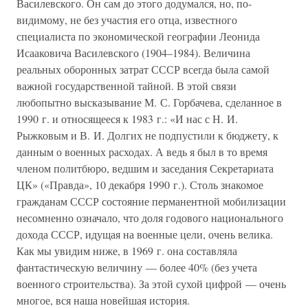
Василевского. Он сам до этого додумался, но, по-
видимому, не без участия его отца, известного
специалиста по экономической географии Леонида
Исааковича Василевского (1904–1984). Величина
реальных оборонных затрат СССР всегда была самой
важной государственной тайной. В этой связи
любопытно высказывание М. С. Горбачева, сделанное в
1990 г. и относящееся к 1983 г.: «И нас с Н. И.
Рыжковым и В. И. Долгих не подпустили к бюджету, к
данным о военных расходах. А ведь я был в то время
членом политбюро, ведшим и заседания Секретариата
ЦК» («Правда», 10 декабря 1990 г.). Столь знакомое
гражданам СССР состояние перманентной мобилизации
несомненно означало, что доля годового национального
дохода СССР, идущая на военные цели, очень велика.
Как мы увидим ниже, в 1969 г. она составляла
фантастическую величину — более 40% (без учета
военного строительства). За этой сухой цифрой — очень
многое, вся наша новейшая история.