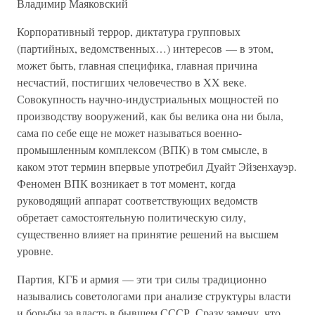
Владимир Маяковский
Корпоративный террор, диктатура групповых
(партийных, ведомственных…) интересов — в этом,
может быть, главная специфика, главная причина
несчастий, постигших человечество в XX веке.
Совокупность научно-индустриальных мощностей по
производству вооружений, как бы велика она ни была,
сама по себе еще не может называться военно-
промышленным комплексом (ВПК) в том смысле, в
каком этот термин впервые употребил Дуайт Эйзенхауэр.
Феномен ВПК возникает в тот момент, когда
руководящий аппарат соответствующих ведомств
обретает самостоятельную политическую силу,
существенно влияет на принятие решений на высшем
уровне.
Партия, КГБ и армия — эти три силы традиционно
назывались советологами при анализе структуры власти
и борьбы за власть в бывшем СССР. Сразу замечу, что