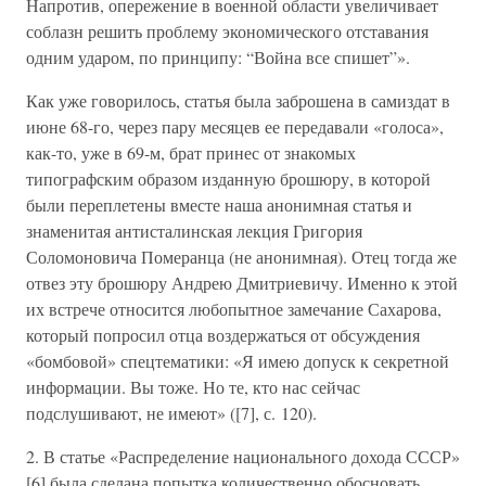
Напротив, опережение в военной области увеличивает
соблазн решить проблему экономического отставания
одним ударом, по принципу: “Война все спишет”».
Как уже говорилось, статья была заброшена в самиздат в
июне 68-го, через пару месяцев ее передавали «голоса»,
как-то, уже в 69-м, брат принес от знакомых
типографским образом изданную брошюру, в которой
были переплетены вместе наша анонимная статья и
знаменитая антисталинская лекция Григория
Соломоновича Померанца (не анонимная). Отец тогда же
отвез эту брошюру Андрею Дмитриевичу. Именно к этой
их встрече относится любопытное замечание Сахарова,
который попросил отца воздержаться от обсуждения
«бомбовой» спецтематики: «Я имею допуск к секретной
информации. Вы тоже. Но те, кто нас сейчас
подслушивают, не имеют» ([7], с. 120).
2. В статье «Распределение национального дохода СССР»
[6] была сделана попытка количественно обосновать