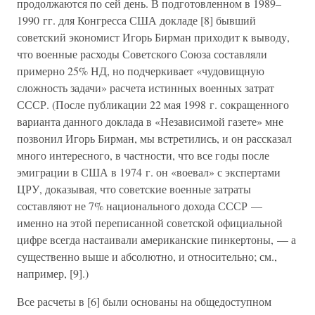
продолжаются по сей день. В подготовленном в 1989–
1990 гг. для Конгресса США докладе [8] бывший
советский экономист Игорь Бирман приходит к выводу,
что военные расходы Советского Союза составляли
примерно 25% НД, но подчеркивает «чудовищную
сложность задачи» расчета истинных военных затрат
СССР. (После публикации 22 мая 1998 г. сокращенного
варианта данного доклада в «Независимой газете» мне
позвонил Игорь Бирман, мы встретились, и он рассказал
много интересного, в частности, что все годы после
эмиграции в США в 1974 г. он «воевал» с экспертами
ЦРУ, доказывая, что советские военные затраты
составляют не 7% национального дохода СССР —
именно на этой переписанной советской официальной
цифре всегда настаивали американские пинкертоны, — а
существенно выше и абсолютно, и относительно; см.,
например, [9].)
Все расчеты в [6] были основаны на общедоступном