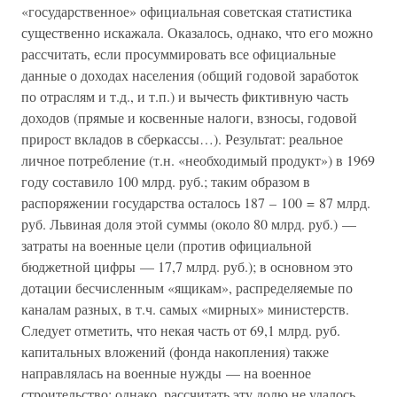
«государственное» официальная советская статистика
существенно искажала. Оказалось, однако, что его можно
рассчитать, если просуммировать все официальные
данные о доходах населения (общий годовой заработок
по отраслям и т.д., и т.п.) и вычесть фиктивную часть
доходов (прямые и косвенные налоги, взносы, годовой
прирост вкладов в сберкассы…). Результат: реальное
личное потребление (т.н. «необходимый продукт») в 1969
году составило 100 млрд. руб.; таким образом в
распоряжении государства осталось 187 – 100 = 87 млрд.
руб. Львиная доля этой суммы (около 80 млрд. руб.) —
затраты на военные цели (против официальной
бюджетной цифры — 17,7 млрд. руб.); в основном это
дотации бесчисленным «ящикам», распределяемые по
каналам разных, в т.ч. самых «мирных» министерств.
Следует отметить, что некая часть от 69,1 млрд. руб.
капитальных вложений (фонда накопления) также
направлялась на военные нужды — на военное
строительство; однако, рассчитать эту долю не удалось.