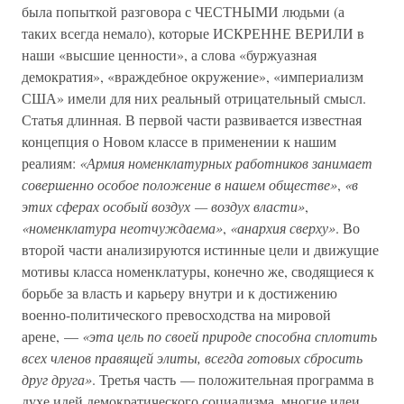
была попыткой разговора с ЧЕСТНЫМИ людьми (а
таких всегда немало), которые ИСКРЕННЕ ВЕРИЛИ в
наши «высшие ценности», а слова «буржуазная
демократия», «враждебное окружение», «империализм
США» имели для них реальный отрицательный смысл.
Статья длинная. В первой части развивается известная
концепция о Новом классе в применении к нашим
реалиям:
«Армия номенклатурных работников занимает
совершенно особое положение в нашем обществе»
,
«в
этих сферах особый воздух — воздух власти»
,
«номенклатура неотчуждаема»
,
«анархия сверху»
. Во
второй части анализируются истинные цели и движущие
мотивы класса номенклатуры, конечно же, сводящиеся к
борьбе за власть и карьеру внутри и к достижению
военно-политического превосходства на мировой
арене, —
«эта цель по своей природе способна сплотить
всех членов правящей элиты, всегда готовых сбросить
друг друга»
. Третья часть — положительная программа в
духе идей демократического социализма, многие идеи