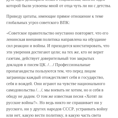
которой были усвоены мной от отца чуть ли ни с детства.
Приведу цитаты, имеющие прямое отношение к теме
глобальных угроз советского ВПК:
«Советское правительство неустанно повторяет, что его
ленинская внешняя политика направлена на обуздание
сил реакции и войны. И приходится констатировать, что
эти уверения достигают цели; на тех же, кто не верит
газетам, действует доверительный тон закрытых
докладов и писем ЦК. /…/ Профессиональные
пропагандисты пользуются тем, что перед лицом
заграницы каждый отождествляет себя и государство,
себя и вождей. Они играют на чувстве национального
самодовольства /…/, мы воевать не хотим, но и себя в
обиду не дадим. О том же известная песня «Хотят ли
русские войны?». Но ведь никто не спрашивает ни у
русского, ни у других народов СССР, устраивать войну
или нет, какую вести политику, в какую часть света