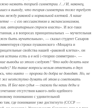
ожно назвать теорией симметрии. /…/ И, наконец,
пришел к выводу, что теория симметрии тоже требует
рии между раковой и нормальной клеткой. А наше
летке — с его мессианством и экспансионизмом,
лия, авторитарным строем власти»
. И все-таки
устанная, а в вопросах принципиальных — мучительная
лжен быть мучительным»
, — сказал студент Сахаров
омментируя строки пушкинского «Моцарта и
отрицательные свойства нашей «раковой клетки», он
оля истины есть и в ней
(«теории симметрии». —
акие выводы из этого следуют? Что надо делать нам
Западе)? На такие вопросы нельзя ответить в двух
юсь, что никто — пророки до добра не доводят. Но, не
се же неотступно думать об этом и советовать
есть. И Бог вам судья — сказали бы наши деды и
е сочетание отсутствия какого-либо идейного
, новому пониманию с удивительной
ью там, где понимание уже достигнуто (СССР —
уй, не скажешь). Уникальность Сахарова еще и в том,