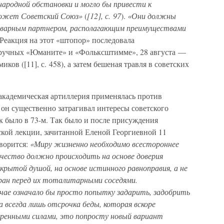
ародной обстановки и могло бы привести к
ложет Советский Союз»
(
[12], с. 97
).
«Они должны
коварным партнером, располагающим преимуществами
). Реакция на этот «штопор» последовала
в ручных «Юманите» и «Фольксштимме», 28 августа —
ков ([11], с. 458), а затем бешеная травля в советских
академическая артиллерия применялась против
а он существенно затрагивал интересы советского
 было в 73-м. Так было и после присуждения
кой лекции, зачитанной Еленой Георгиевной 11
оворится:
«Миру жизненно необходимо всестороннее
чество должно происходить на основе доверия
рытой душой, на основе истинного равноправия, а не
ран перед их тоталитарными соседями.
чае означало бы просто попытку задарить, задобрить
 всегда лишь отсрочка беды, которая вскоре
теренными силами, это попросту новый вариант