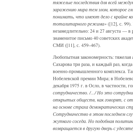
тяжелые последствия для всей междун
заражению мира тем злом, которое г
понимать, что имеют дело с крайне 
тоталитарного режима»
([12], с. 99
незамедлительно: 24 и 27 августа — 
знаменитое письмо 40 советских академи
СМИ ([11], с. 459–467).
Любопытная закономерность: тяжелая 
Сахарова три раза, и каждый раз, когд
военно-промышленного комплекса. Так
Нобелевской премии Мира; в Нобелевс
декабря 1975 г. в Осло, в частности, г
сотрудничество. /…/ Но это сотрудни
открытых обществ, как говорят, с отк
на основе страха демократических ст
Сотрудничество в этом последнем слу
жуткого соседа. Но подобная политика
возвращается в другую дверь с удеся