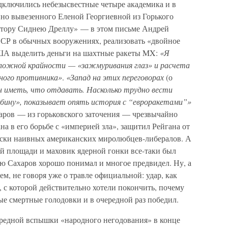
Подключились небезысвестные четыре академика и в
йно вывезенного Еленой Георгиевной из Горького
ктору Сиднею Дреллу» — в этом письме Андрей
СР в обычных вооружениях, реализовать «двойное
ША выделить деньги на шахтные ракеты MX:
«Я
ожной крайности — «зажмуривания глаз» и расчета
ьного противника»
.
«Запад на этих переговорах
(о
 иметь, что отдавать. Насколько трудно вести
абину», показывает опять история с “евроракетами”»
Сахаров — из горьковского заточения — чрезвычайно
а в его борьбе с «империей зла», защитил Рейгана от
ески наивных американских миролюбцев-либералов. А
ной площади и маховик ядерной гонки все-таки был
ую Сахаров хорошо понимал и многое предвидел. Ну, а
ем, не говоря уже о травле официальной: удар, как
, с которой действительно хотели покончить, почему
е смертные голодовки и в очередной раз победил.
чередной вспышки «народного негодования» в конце