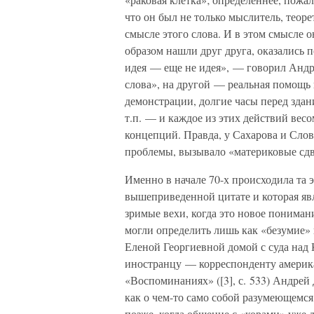
что он был не только мыслитель, теор
смысле этого слова. И в этом смысле 
образом нашли друг друга, оказалис
идея — еще не идея», — говорил Андре
слова», на другой — реальная помощь 
демонстрации, долгие часы перед здани
т.п. — и каждое из этих действий вес
концепций. Правда, у Сахарова и Слов
проблемы, вызывало «материковые сд
Именно в начале 70-х происходила та 
вышеприведенной цитате и которая явл
зримые вехи, когда это новое пониман
могли определить лишь как «безумие» и
Еленой Георгиевной домой с суда над
иностранцу — корреспонденту америк
«Воспоминаниях» ([3], с. 533) Андрей
как о чем-то само собой разумеющемс
позже, когда общение с «корами» уже 