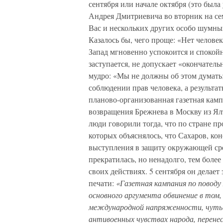
сентября или начале октября (это была
Андрея Дмитриевича во вторник на се
Вас и нескольких других особо шумны
Казалось бы, чего проще: «Нет человек
Запад мгновенно успокоится и спокойн
заступается, не допускает «окончатель
мудро: «Мы не должны об этом думать
соблюдении прав человека, а результа
планово-организованная газетная камп
возвращения Брежнева в Москву из Ялт
люди говорили тогда, что по стране п
которых объяснялось, что Сахаров, кон
выступления в защиту окружающей среды
прекратилась, но ненадолго, тем более
своих действиях. 5 сентября он делает
печати:
«Газетная кампания по поводу
основного аргумента обвинение в том
международной напряженности, чуть ли
антивоенных чувствах народа, перене