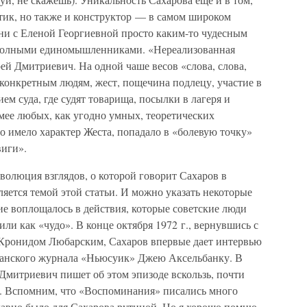
етик, но также и конструктор — в самом широком
они с Еленой Георгиевной просто каким-то чудесным
ь полными единомышленниками. «Нереализованная
й Дмитриевич. На одной чаше весов «слова, слова,
конкретным людям, жест, пощечина подлецу, участие в
ем суда, где судят товарища, посылки в лагеря и
омее любых, как угодно умных, теоретических
о имело характер Жеста, попадало в «болевую точку»
виги».
эволюция взглядов, о которой говорит Сахаров в
яется темой этой статьи. И можно указать некоторые
ие воплощалось в действия, которые советские люди
ли как «чудо». В конце октября 1972 г., вернувшись с
 Кронидом Любарским, Сахаров впервые дает интервью
анского журнала «Ньюсуик» Джею Аксельбанку. В
 Дмитриевич пишет об этом эпизоде вскользь, почти
я. Вспомним, что «Воспоминания» писались много
давно было для Сахарова рутиной. Но я хорошо помню