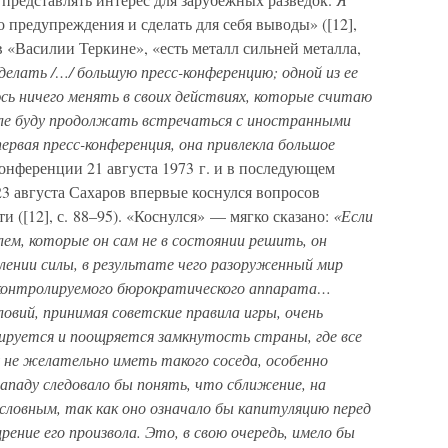
о предупреждения и сделать для себя выводы» ([12],
 в «Василии Теркине», «есть металл сильней металла,
делать /…/ большую пресс-конференцию; одной из ее
юсь ничего менять в своих действиях, которые считаю
ле буду продолжать встречаться с иностранными
ервая пресс-конференция, она привлекла большое
с-конференции 21 августа 1973 г. и в последующем
 августа Сахаров впервые коснулся вопросов
 ([12], с. 88–95). «Коснулся» — мягко сказано:
«Если
ем, которые он сам не в состоянии решить, он
ении силы, в результате чего разоруженный мир
контролируемого бюрократического аппарата…
ловий, принимая советские правила игры, очень
ируется и поощряется замкнутость страны, где все
не желательно иметь такого соседа, особенно
ападу следовало бы понять, что сближение, на
словным, так как оно означало бы капитуляцию перед
ние его произвола. Это, в свою очередь, имело бы