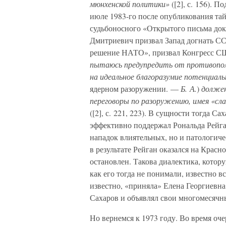
мюнхенской политики»
([2], с. 156). 
июле 1983-го после опубликования та
судьбоносного «Открытого письма до
Дмитриевич призвал Запад догнать СС
решение НАТО», призвал Конгресс С
пытаюсь предупредить от противопол
на идеальное благоразумие потенциал
ядерном разоружении. —
Б. А.
)
должен
переговоры по разоружению, имея «сл
([2], с. 221, 223). В сущности тогда 
эффективно поддержал Рональда Рейган
нападок влиятельных, но и патологич
в результате Рейган оказался на Крас
остановлен. Такова диалектика, котор
как его тогда не понимали, известно вс
известно, «приняла» Елена Георгиевна
Сахаров и объявлял свои многомесячны
Но вернемся к 1973 году. Во время о