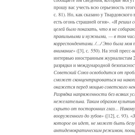
прошу вас учесть всю серьезность этог
с. 81). Но, как сказано у Твардовского
есть огонь страшней огня».
«Я решил с
целей было показать, что я не собира
правильными и нужными, — в том чис
корреспондентами. /…/ Это была моя п
внимание»
([3], с. 550). На этой прес
интервью иностранным журналистам 23
разрядки и международной безопасности
Советский Союз освободится от пробл
сможет сконцентрироваться на накопл
окажется перед мощью советского не
Разрядка напряженности без всяких ус
нежелательна. Таким образом культив
скрыто от посторонних глаз… Никому 
вооруженного до зубов»
([12], с. 93).
«З
которое он идет, не может быть безу
антидемократическим режимом, поощре