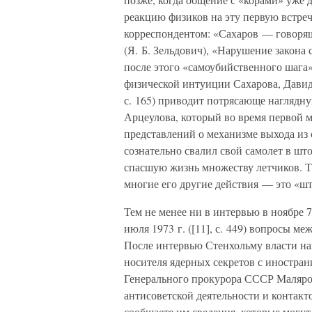
реакцию физиков на эту первую встреч
корреспондентом: «Сахаров — говорящ
(Я. Б. Зельдович), «Нарушение закона 
после этого «самоубийственного шага»
физической интуиции Сахарова, Давид 
с. 165) приводит потрясающе наглядн
Арцеулова, который во время первой 
представлений о механизме выхода из
сознательно свалил свой самолет в шт
спасшую жизнь множеству летчиков. Т
многие его другие действия — это «шт
Тем не менее ни в интервью в ноябре 
июля 1973 г. ([11], с. 449) вопросы м
После интервью Стенхольму власти на
носителя ядерных секретов с иностран
Генерального прокурора СССР Маляров
антисоветской деятельности и контакт
сообщаете им сведения, которые могут