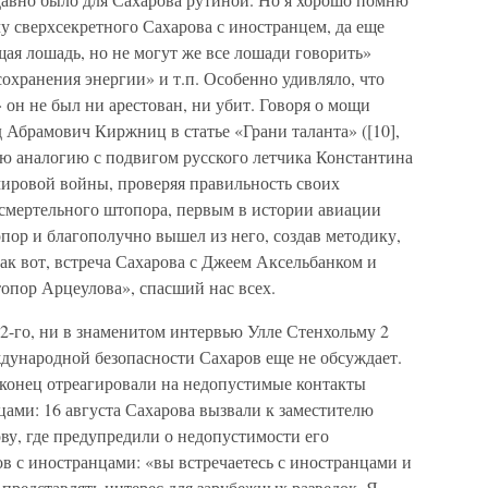
у сверхсекретного Сахарова с иностранцем, да еще
ая лошадь, но не могут же все лошади говорить»
сохранения энергии» и т.п. Особенно удивляло, что
 он не был ни арестован, ни убит. Говоря о мощи
Абрамович Киржниц в статье «Грани таланта» ([10],
ую аналогию с подвигом русского летчика Константина
мировой войны, проверяя правильность своих
 смертельного штопора, первым в истории авиации
опор и благополучно вышел из него, создав методику,
ак вот, встреча Сахарова с Джеем Аксельбанком и
опор Арцеулова», спасший нас всех.
72-го, ни в знаменитом интервью Улле Стенхольму 2
еждународной безопасности Сахаров еще не обсуждает.
конец отреагировали на недопустимые контакты
цами: 16 августа Сахарова вызвали к заместителю
у, где предупредили о недопустимости его
ов с иностранцами: «вы встречаетесь с иностранцами и
 представлять интерес для зарубежных разведок. Я