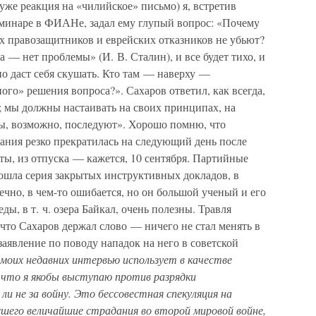
 уже реакция на «чилийское» письмо) я, встретив
минаре в ФИАНе, задал ему глупый вопрос: «Почему
х правозащитников и еврейских отказников не убьют?
а — нет проблемы» (И. В. Сталин), и все будет тихо, и
о даст себя скушать. Кто там — наверху —
ного» решения вопроса?». Сахаров ответил, как всегда,
; мы должны настаивать на своих принципах, на
ты, возможно, последуют». Хорошо помню, что
ания резко прекратилась на следующий день после
ы, из отпуска — кажется, 10 сентября. Партийные
рошла серия закрытых инструктивных докладов, в
ечно, в чем-то ошибается, но он большой ученый и его
, в т. ч. озера Байкал, очень полезны. Травля
 что Сахаров держал слово — ничего не стал менять в
 заявление по поводу нападок на него в советской
 моих недавних интервью использует в качестве
, что я якобы выступаю против разрядки
 не за войну. Это бессовестная спекуляция на
сшего величайшие страдания во второй мировой войне,