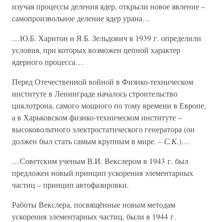
изучая процессы деления ядер, открыли новое явление –
самопроизвольное деление ядер урана…
…Ю.Б. Харитон и Я.Б. Зельдович в 1939 г. определили
условия, при которых возможен цепной характер
ядерного процесса…
Перед Отечественной войной в Физико-техническом
институте в Ленинграде началось строительство
циклотрона, самого мощного по тому времени в Европе,
а в Харьковском физико-техническом институте –
высоковольтного электростатического генератора (он
должен был стать самым крупным в мире.
– С.К.
)…
…Советским ученым В.И. Векслером в 1943 г. был
предложен новый принцип ускорения элементарных
частиц – принцип автофазировки.
Работы Векслера, посвящённые новым методам
ускорения элементарных частиц, были в 1944 г.