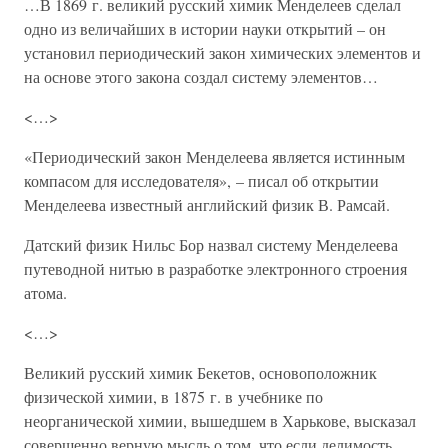
…В 1869 г. великий русский химик Менделеев сделал
одно из величайших в истории науки открытий – он
установил периодический закон химических элементов и
на основе этого закона создал систему элементов…
<…>
«Периодический закон Менделеева является истинным
компасом для исследователя», – писал об открытии
Менделеева известный английский физик В. Рамсай.
Датский физик Нильс Бор назвал систему Менделеева
путеводной нитью в разработке электронного строения
атома.
<…>
Великий русский химик Бекетов, основоположник
физической химии, в 1875 г. в учебнике по
неорганической химии, вышедшем в Харькове, высказал
совершенно верную мысль о том, что если делимость