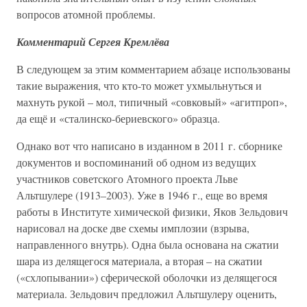
вопросов атомной проблемы.
Комментарий Сергея Кремлёва
В следующем за этим комментарием абзаце использованы
такие выражения, что кто-то может ухмыльнуться и
махнуть рукой – мол, типичный «совковый» «агитпроп»,
да ещё и «сталинско-бериевского» образца.
Однако вот что написано в изданном в 2011 г. сборнике
документов и воспоминаний об одном из ведущих
участников советского Атомного проекта Льве
Альтшулере (1913–2003). Уже в 1946 г., еще во время
работы в Институте химической физики, Яков Зельдович
нарисовал на доске две схемы имплозии (взрыва,
направленного внутрь). Одна была основана на сжатии
шара из делящегося материала, а вторая – на сжатии
(«схлопывании») сферической оболочки из делящегося
материала. Зельдович предложил Альтшулеру оценить,