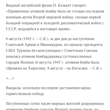
Видный английский физик П. Блэккет говорит:
«Применение атомной бомбы было не столько последним
военным актом Второй мировой войны, сколько первой
большой операцией в холодной дипломатической войне с
СССР, ведущейся в настоящее время».
6 августа (1945 г
. – С.К.
), за два дня до наступления
Советской Армии в Маньчжурии, по приказу президента
США Трумэна без консультации с Советским Союзом
началась атомная бомбардировка густонаселенных
городов Японии (6 августа 1945 г. атомная бомба была
сброшена на Хиросиму, 8 августа – на Нагасаки
. – С.К.
).
<…>
Вандалы, используя последние достижения науки,
торжествовали победу.
Погубленные сотни тысяч мирных жителей разрушенных
атомными бомбами городов Японии должны были, по