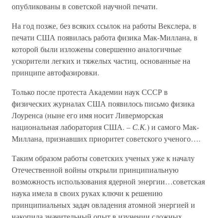
опубликованы в советской научной печати.
На год позже, без всяких ссылок на работы Векслера, в
печати США появилась работа физика Мак-Миллана, в
которой были изложены совершенно аналогичные
ускорители легких и тяжелых частиц, основанные на
принципе автофазировки.
Только после протеста Академии наук СССР в
физических журналах США появилось письмо физика
Лоуренса (ныне его имя носит Ливерморская
национальная лаборатория США.
– С.К.
) и самого Мак-
Миллана, признавших приоритет советского ученого….
Таким образом работы советских ученых уже к началу
Отечественной войны открыли принципиальную
возможность использования ядерной энергии…советская
наука имела в своих руках ключи к решению
принципиальных задач овладения атомной энергией и
накопила значительный опыт в изучении сложных