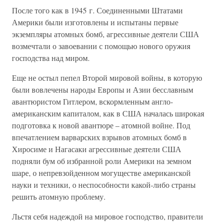
После того как в 1945 г. Соединенными Штатами
Америки были изготовлены и испытаны первые
экземпляры атомных бомб, агрессивные деятели США
возмечтали о завоевании с помощью нового оружия
господства над миром.
Еще не остыл пепел Второй мировой войны, в которую
были вовлечены народы Европы и Азии бесславным
авантюристом Гитлером, вскормленным англо-
американским капиталом, как в США началась широкая
подготовка к новой авантюре – атомной войне. Под
впечатлением варварских взрывов атомных бомб в
Хиросиме и Нагасаки агрессивные деятели США
подняли бум об избранной роли Америки на земном
шаре, о непревзойденном могуществе американской
науки и техники, о неспособности какой-либо страны
решить атомную проблему.
Льстя себя надеждой на мировое господство, правители