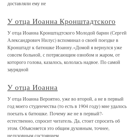
доставляли ему не
У отца Иоанна Кронштадтского
У отца Иоанна Кронштадтского Молодой барин (Сергей
Александрович Нилус) вспоминал о своей поездке в
Кронштадт к батюшке Иоанну.«Домой я вернулся уже
совсем больной, с потрясающим ознобом и жаром, от
которого голова, казалось, кололась надвое. По самой
заурядной
У отца Иоанна
У отца Иоанна Вероятно, уже во второй, а не в первый
год моего студенчества (то есть в 1904 году) мне удалось
поехать к батюшке. Почему же не в первый?-
естественно, спросит читатель. Да, стоит спросить об
этом. Объясняется это общим духовным, точнее,
недуховным состоянием