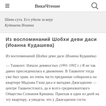
ВикиЧтение
Шачи-сута. Его убили за веру
Кудашева Иоанна
Из воспоминаний Шобхи деви даси
(Иоанна Кудашева)
Из воспоминаний Шобхи деви даси (Иоанна Кудашева)
— Ташкент. Начало девяностых (1991-1992 г.) Я не так
давно присоеденилась к движению. В Ташкенте тогда
уже был храм, но очень часто преданные собирались на
квартире Мадхава Гхош даса и матаджи Джагадиони —
центре Ташкенстского, да и всего среднеазиатского
Общества Сознания Кришны. Приехав в один из дней на
эту квартиру, я увидела, что у Джагадиони гости.