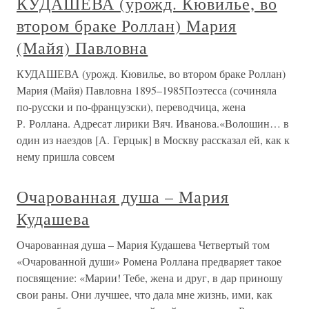
КУДАШЕВА (урожд. Кювилье, во
втором браке Роллан) Мария
(Майя) Павловна
КУДАШЕВА (урожд. Кювилье, во втором браке Роллан)
Мария (Майя) Павловна 1895–1985Поэтесса (сочиняла
по-русски и по-французски), переводчица, жена
Р. Роллана. Адресат лирики Вяч. Иванова.«Волошин… в
один из наездов [А. Герцык] в Москву рассказал ей, как к
нему пришла совсем
Очарованная душа – Мария
Кудашева
Очарованная душа – Мария Кудашева Четвертый том
«Очарованной души» Ромена Роллана предваряет такое
посвящение: «Марии! Тебе, жена и друг, в дар приношу
свои раны. Они лучшее, что дала мне жизнь, ими, как