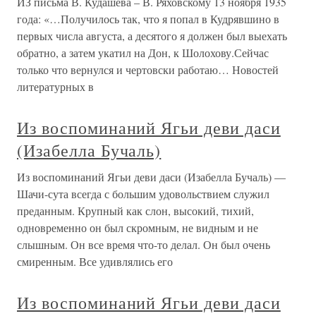
ИЗ письма В. Кудашева – В. Ряховскому 13 ноября 1935
года: «…Получилось так, что я попал в Кудрявшино в
первых числа августа, а десятого я должен был выехать
обратно, а затем укатил на Дон, к Шолохову.Сейчас
только что вернулся и чертовски работаю… Новостей
литературных в
Из воспоминаний Ягьи деви даси
(Изабелла Бучаль)
Из воспоминаний Ягьи деви даси (Изабелла Бучаль) —
Шачи-сута всегда с большим удовольствием служил
преданным. Крупный как слон, высокий, тихий,
одновременно он был скромным, не видным и не
слышным. Он все время что-то делал. Он был очень
смиренным. Все удивлялись его
Из воспоминаний Ягьи деви даси