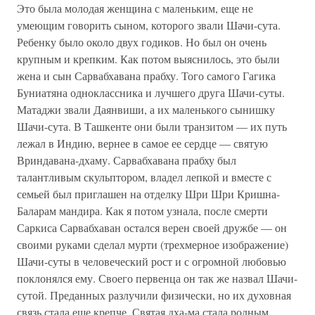
Это была молодая женщина с маленьким, еще не
умеющим говорить сыном, которого звали Шачи-сута.
Ребенку было около двух годиков. Но был он очень
крупным и крепким. Как потом выяснилось, это были
жена и сын Сарвабхавана прабху. Того самого Гагика
Буниатяна одноклассника и лучшего друга Шачи-суты.
Матаджи звали Даянвиши, а их маленького сынишку
Шачи-сута. В Ташкенте они были транзитом — их путь
лежал в Индию, вернее в самое ее сердце — святую
Вриндавана-дхаму. Сарвабхавана прабху был
талантливым скульптором, владел лепкой и вместе с
семьей был приглашен на отделку Шри Шри Кришна-
Баларам мандира. Как я потом узнала, после смерти
Саркиса Сарвабхаван остался верен своей дружбе — он
своими руками сделал мурти (трехмерное изображение)
Шачи-суты в человеческий рост и с огромной любовью
поклонялся ему. Своего первенца он так же назвал Шачи-
сутой. Преданных разлучили физически, но их духовная
связь стала еще крепче. Святая дха-ма стала родным