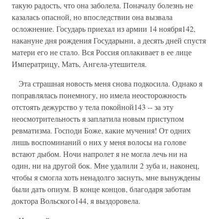
такую радость, что она заболела. Поначалу болезнь не
казалась опасной, но впоследствии она вызвала
осложнение. Государь приехал из армии 14 ноября142,
накануне дня рождения Государыни, а десять дней спустя
матери его не стало. Вся Россия оплакивает в ее лице
Императрицу, Мать, Ангела-утешителя.
Эта страшная новость меня снова подкосила. Однако я
поправлялась понемногу, но имела неосторожность
отстоять дежурство у тела покойной143 -- за эту
неосмотрительность я заплатила новым приступом
ревматизма. Господи Боже, какие мучения! От одних
лишь воспоминаний о них у меня волосы на голове
встают дыбом. Ночи напролет я не могла лечь ни на
один, ни на другой бок. Мне удалили 2 зуба и, наконец,
чтобы я смогла хоть ненадолго заснуть, мне вынуждены
были дать опиум. В конце концов, благодаря заботам
доктора Вольского144, я выздоровела.