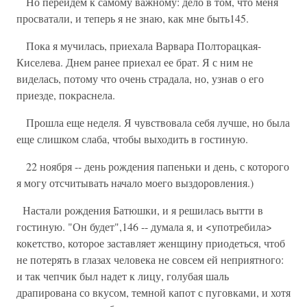
Но перейдем к самому важному: дело в том, что меня
просватали, и теперь я не знаю, как мне быть145.
Пока я мучилась, приехала Варвара Полторацкая-
Киселева. Днем ранее приехал ее брат. Я с ним не
виделась, потому что очень страдала, но, узнав о его
приезде, покраснела.
Прошла еще неделя. Я чувствовала себя лучше, но была
еще слишком слаба, чтобы выходить в гостиную.
22 ноября -- день рождения папеньки и день, с которого
я могу отсчитывать начало моего выздоровления.)
Настали рождения Батюшки, и я решилась вытти в
гостиную. "Он будет",146 -- думала я, и <употребила>
кокетство, которое заставляет женщину приодеться, чтоб
не потерять в глазах человека не совсем ей неприятного:
и так чепчик был надет к лицу, голубая шаль
драпирована со вкусом, темной капот с пуговками, и хотя