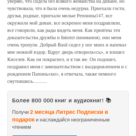
уверяю, что сидела без всякого жеманства на диване, но
чувствовала, что я была очень недурна. Приехали гости,
друзья, родные, приехали милые Репнины147, все
окружили мой диван, все искренно меня поздравляли,
все говорили, как рады видеть меня. Как приятны эти
доказательства дружбы и Interret (внимания), они меня
очень тронули. Добрый Basil сидел у ног моих и напевал
мне нежной вздор. Вдруг дверь отворила<сь>, и взошел
Киселев. Как он покраснел, и я так же. Он подошел,
поздравил меня с замешательством с выздоровлением и с
рождением Папинь<ки>, я отвечала, также немного
смутившись............
Более 800 000 книг и аудиокниг! 📚
2 месяца Литрес Подписки в
Получи
подарок
и наслаждайся неограниченным
чтением