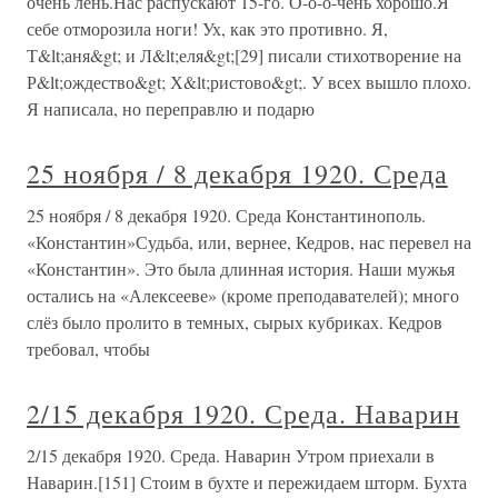
очень лень.Нас распускают 15-го. О-о-о-чень хорошо.Я
себе отморозила ноги! Ух, как это противно. Я,
Т&lt;аня&gt; и Л&lt;еля&gt;[29] писали стихотворение на
Р&lt;ождество&gt; Х&lt;ристово&gt;. У всех вышло плохо.
Я написала, но переправлю и подарю
25 ноября / 8 декабря 1920. Среда
25 ноября / 8 декабря 1920. Среда Константинополь.
«Константин»Судьба, или, вернее, Кедров, нас перевел на
«Константин». Это была длинная история. Наши мужья
остались на «Алексееве» (кроме преподавателей); много
слёз было пролито в темных, сырых кубриках. Кедров
требовал, чтобы
2/15 декабря 1920. Среда. Наварин
2/15 декабря 1920. Среда. Наварин Утром приехали в
Наварин.[151] Стоим в бухте и пережидаем шторм. Бухта