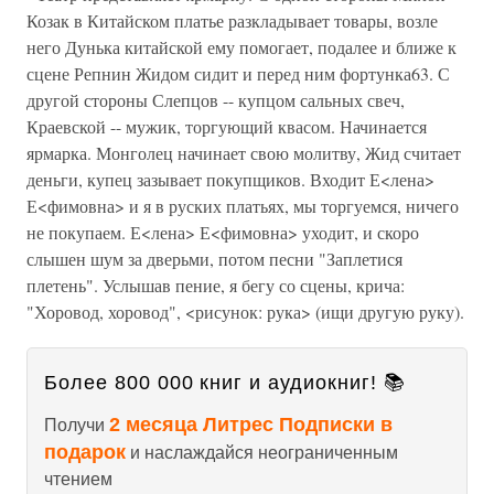
Козак в Китайском платье разкладывает товары, возле
него Дунька китайской ему помогает, подалее и ближе к
сцене Репнин Жидом сидит и перед ним фортунка63. С
другой стороны Слепцов -- купцом сальных свеч,
Краевской -- мужик, торгующий квасом. Начинается
ярмарка. Монголец начинает свою молитву, Жид считает
деньги, купец зазывает покупщиков. Входит Е<лена>
Е<фимовна> и я в руских платьях, мы торгуемся, ничего
не покупаем. Е<лена> Е<фимовна> уходит, и скоро
слышен шум за дверьми, потом песни "Заплетися
плетень". Услышав пение, я бегу со сцены, крича:
"Хоровод, хоровод", <рисунок: рука> (ищи другую руку).
Более 800 000 книг и аудиокниг! 📚
2 месяца Литрес Подписки в
Получи
подарок
и наслаждайся неограниченным
чтением