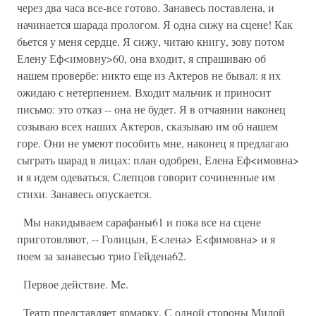
через два часа все-все готово. Занавесь поставлена, и
начинается шарада прологом. Я одна сижу на сцене! Как
бьется у меня сердце. Я сижу, читаю книгу, зову потом
Елену Еф<имовну>60, она входит, я спрашиваю об
нашем провербе: никто еще из Актеров не бывал: я их
ожидаю с нетерпением. Входит мальчик и приносит
письмо: это отказ -- она не будет. Я в отчаянии наконец
созываю всех наших Актеров, сказываю им об нашем
горе. Они не умеют пособить мне, наконец я предлагаю
сыграть шарад в лицах: план одобрен, Елена Еф<имовна>
и я идем одеваться, Слепцов говорит сочиненные им
стихи. Занавесь опускается.
Мы накидываем сарафаны61 и пока все на сцене
приготовляют, -- Голицын, Е<лена> Е<фимовна> и я
поем за занавесью трио Гейдена62.
Первое действие. Me.
Театр представляет ярмарку. С одной стороны Милой