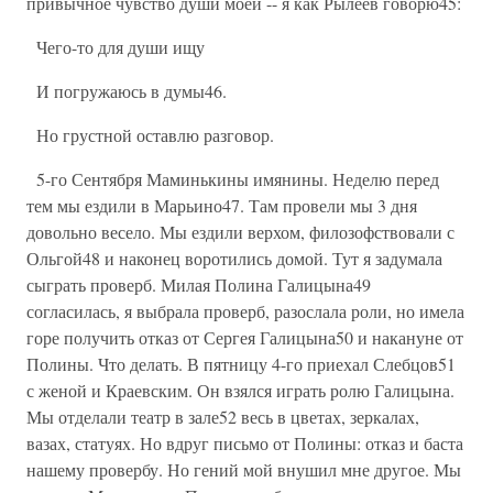
привычное чувство души моей -- я как Рылеев говорю45:
Чего-то для души ищу
И погружаюсь в думы46.
Но грустной оставлю разговор.
5-го Сентября Маминькины имянины. Неделю перед
тем мы ездили в Марьино47. Там провели мы 3 дня
довольно весело. Мы ездили верхом, филозофствовали с
Ольгой48 и наконец воротились домой. Тут я задумала
сыграть проверб. Милая Полина Галицына49
согласилась, я выбрала проверб, разослала роли, но имела
горе получить отказ от Сергея Галицына50 и накануне от
Полины. Что делать. В пятницу 4-го приехал Слебцов51
с женой и Краевским. Он взялся играть ролю Галицына.
Мы отделали театр в зале52 весь в цветах, зеркалах,
вазах, статуях. Но вдруг письмо от Полины: отказ и баста
нашему провербу. Но гений мой внушил мне другое. Мы