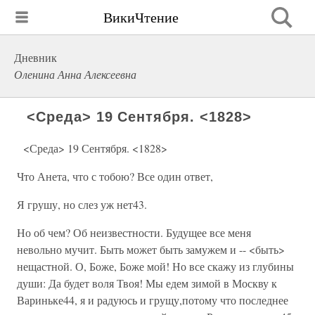
ВикиЧтение
Дневник
Оленина Анна Алексеевна
<Среда> 19 Сентября. <1828>
<Среда> 19 Сентября. <1828>
Что Анета, что с тобою? Все один ответ,
Я грушу, но слез уж нет43.
Но об чем? Об неизвестности. Будущее все меня
невольно мучит. Быть может быть замужем и -- <быть>
нещастной. О, Боже, Боже мой! Но все скажу из глубины
души: Да будет воля Твоя! Мы едем зимой в Москву к
Вариньке44, я и радуюсь и грущу,потому что последнее