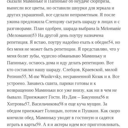
сказали Маминьке и Папиньке об неудаче сюрприза,
вынесли все цветы, но оставили шнурки для зеркала и
других украшений, все сделали неприметным. Я после
ужина предложила Слепцову сыграть шараду в лицах и с
разговорами. План одобрен, шарада выбрана la Melomanie
(Меломания)53 На другой день поутру назначена
репетиция. Я встаю, поутру надобно ехать к обедне54, но
без меня не может быть репетиции. Я представляю, что у
меня болят зубы, чудесно обманываю Маминьку и
Папиньку, остаюсь дома и иду делать репетицию. Вот
кто составлял нашу шараду. Слебцов, Краевской, милой
Репнин55, M-me Wasilevsky, несравненной Козак и я. Все
устроено. Занавесь сшита, парики готовы и к
возвращению Маминьки все уже внизу, как ни в чем не
бывало. Приежжают Гости. Из Дам -- Бакунина56 и
Хитровы57, Васильчикова58 и еще куча мущин. За
обедом приежжает Голицын, потом и Пушкин. Как скоро
кончили обед, Маминьку уводят в гостиную и садятся
играть в карты59. А я и актеры идем все приготовливать,