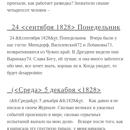
проехали, как работает разведка? Захватили свыше
четырехсот человек –
24 <сентября 1828> Понедельник
24 &lt;сентября 1828&gt; Понедельник Вчера были у
нас гости: Меендорф, Василевский72 и Лобановы73,
возвратившиеся из Чужих край. В Дрездене видели они
Вариньку74. Слава Богу, ей лучше, и она много заботится
обо мне, все хочет знать, хороша ли я. Когда увидит, то
будет desappointee
(<Среда> 5 декабря <1828>
(&lt;Среда&gt; 5 декабря &lt;1828&gt; Как давно я не
писала в своем Журнале. Сколько великих и ужасных
событий произошло в мире, сколько серьезных
испытаний выпало на мою долю. Вскоре после того, как
я написала эту грустную тираду, у меня начались