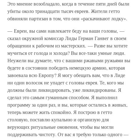
Это мнение возобладало, когда в течение пяти дней были
убиты около тринадцати тысяч евреев. Жители гетто
обвиняли партизан в том, что они «раскачивают лодку».
— Евреи, вы сами навлекаете беду на ваши головы, —
сказал окружной комиссар Лиды Герман Ганвег в своем
обращении к рабочим из мастерских. — Разве вы хотите
мучиться от голода и холода? Вы все-таки умные люди.
Неужели вы думаете, что с вашими ржавыми ружьями вы
будете в состоянии победить немецкую армию, которая
завоевала всю Европу? Я могу обещать вам, что в Лиде
ни один волосок не упадет с головы еврея. Те, кого мы
должны были ликвидировать, уже ликвидированы. Я
сделал это самым гуманным способом. Я выполнил
программу за один раз, и вы, которые остались в живых,
теперь можете жить спокойно. Я построю в гетто
столовую, поставлю купальню и организую для
верующих ритуальные омовения, чтобы вы могли
поддерживать чистоту. От вас я требую только одного —