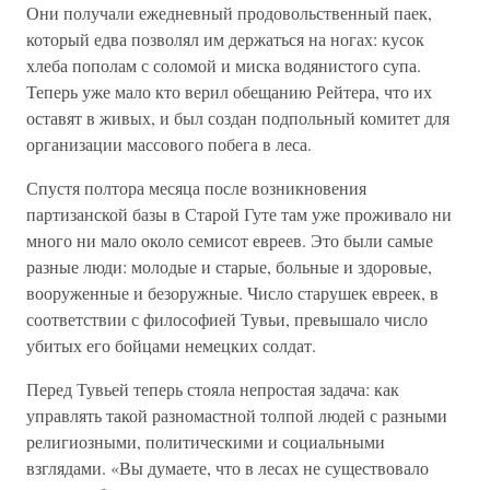
Они получали ежедневный продовольственный паек,
который едва позволял им держаться на ногах: кусок
хлеба пополам с соломой и миска водянистого супа.
Теперь уже мало кто верил обещанию Рейтера, что их
оставят в живых, и был создан подпольный комитет для
организации массового побега в леса.
Спустя полтора месяца после возникновения
партизанской базы в Старой Гуте там уже проживало ни
много ни мало около семисот евреев. Это были самые
разные люди: молодые и старые, больные и здоровые,
вооруженные и безоружные. Число старушек евреек, в
соответствии с философией Тувьи, превышало число
убитых его бойцами немецких солдат.
Перед Тувьей теперь стояла непростая задача: как
управлять такой разномастной толпой людей с разными
религиозными, политическими и социальными
взглядами. «Вы думаете, что в лесах не существовало