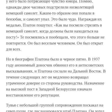
у него было потрясающее чувство юмора. Помню,
однажды двое часовых подстрелили низколетящий
немецкий самолет. Каким-то образом они попали в
бензобак, и самолет упал. Это было чудо. Награждая их
медалью, Платон пошутил: «Как вы посмели стрелять в
немецкий самолет, когда должны были находиться на
посту!» Те посмеялись и пообещали, что этого больше не
повторится. Он был веселым человеком. Он был открыт
для всех.
Но в биографии Платона было и черное пятно. В 1937
году анонимный доносчик обвинил его в антисоветских
высказываниях, и Платона сослали на Дальний Восток. В
течение следующих лет он медленно возвращал
утраченное доверие со стороны руководства. Назначение
на высокий пост в Западной Белоруссии означало
восстановление его репутации.
Тувья с небольшой группой сопровождения поскакал на
север пущи, где дислоцировался штаб Платона. Он хотел