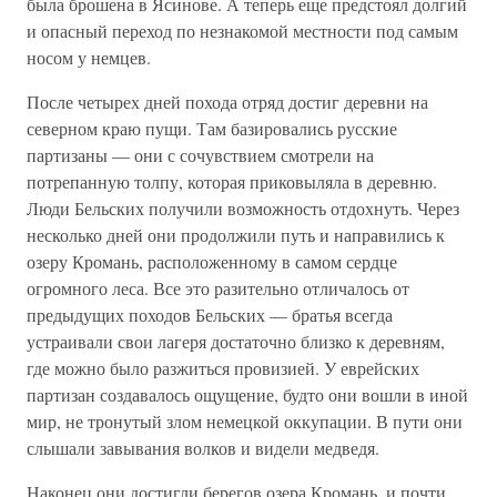
была брошена в Ясинове. А теперь еще предстоял долгий
и опасный переход по незнакомой местности под самым
носом у немцев.
После четырех дней похода отряд достиг деревни на
северном краю пущи. Там базировались русские
партизаны — они с сочувствием смотрели на
потрепанную толпу, которая приковыляла в деревню.
Люди Бельских получили возможность отдохнуть. Через
несколько дней они продолжили путь и направились к
озеру Кромань, расположенному в самом сердце
огромного леса. Все это разительно отличалось от
предыдущих походов Бельских — братья всегда
устраивали свои лагеря достаточно близко к деревням,
где можно было разжиться провизией. У еврейских
партизан создавалось ощущение, будто они вошли в иной
мир, не тронутый злом немецкой оккупации. В пути они
слышали завывания волков и видели медведя.
Наконец они достигли берегов озера Кромань, и почти