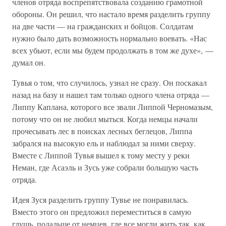
членов отряда воспрепятствовала созданию грамотной
обороны. Он решил, что настало время разделить группу
на две части — на гражданских и бойцов. Солдатам
нужно было дать возможность нормально воевать. «Нас
всех убьют, если мы будем продолжать в том же духе», —
думал он.
Тувья о том, что случилось, узнал не сразу. Он поскакал
назад на базу и нашел там только одного члена отряда —
Липпу Каплана, которого все звали Липпой Черномазым,
потому что он не любил мыться. Когда немцы начали
прочесывать лес в поисках лесных беглецов, Липпа
забрался на высокую ель и наблюдал за ними сверху.
Вместе с Липпой Тувья вышел к тому месту у реки
Неман, где Асаэль и Зусь уже собрали большую часть
отряда.
Идея Зуся разделить группу Тувье не понравилась.
Вместо этого он предложил переместиться в самую
глушь, подальше от немцев, где все могли жить так, как