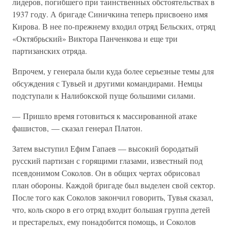
лидеров, погибшего при таинственных обстоятельствах в
1937 году. А бригаде Синичкина теперь присвоено имя
Кирова. В нее по-прежнему входил отряд Бельских, отряд
«Октябрьский» Виктора Панченкова и еще три
партизанских отряда.
Впрочем, у генерала были куда более серьезные темы для
обсуждения с Тувьей и другими командирами. Немцы
подступали к Налибокской пуще большими силами.
— Пришло время готовиться к массированной атаке
фашистов, — сказал генерал Платон.
Затем выступил Ефим Гапаев — высокий бородатый
русский партизан с горящими глазами, известный под
псевдонимом Соколов. Он в общих чертах обрисовал
план обороны. Каждой бригаде был выделен свой сектор.
После того как Соколов закончил говорить, Тувья сказал,
что, коль скоро в его отряд входит большая группа детей
и престарелых, ему понадобится помощь, и Соколов