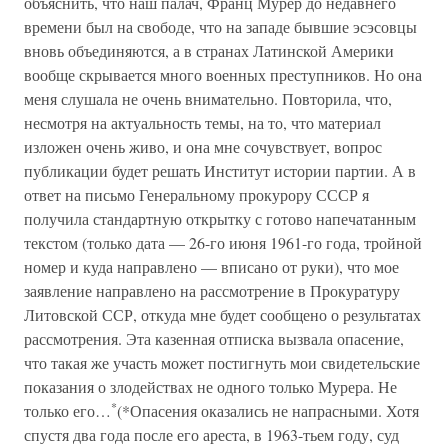
объяснить, что наш палач, Франц Мурер до недавнего
времени был на свободе, что на западе бывшие эсэсовцы
вновь объединяются, а в странах Латинской Америки
вообще скрывается много военных преступников. Но она
меня слушала не очень внимательно. Повторила, что,
несмотря на актуальность темы, на то, что материал
изложен очень живо, и она мне сочувствует, вопрос
публикации будет решать Институт истории партии. А в
ответ на письмо Генеральному прокурору СССР я
получила стандартную открытку с готово напечатанным
текстом (только дата — 26-го июня 1961-го года, тройной
номер и куда направлено — вписано от руки), что мое
заявление направлено на рассмотрение в Прокуратуру
Литовской ССР, откуда мне будет сообщено о результатах
рассмотрения. Эта казенная отписка вызвала опасение,
что такая же участь может постигнуть мои свидетельские
показания о злодействах не одного только Мурера. Не
*
только его…
(*Опасения оказались не напрасными. Хотя
спустя два года после его ареста, в 1963-тьем году, суд