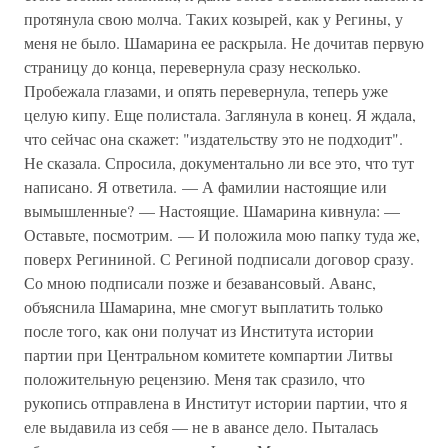
протянула свою молча. Таких козырей, как у Регины, у
меня не было. Шамарина ее раскрыла. Не дочитав первую
страницу до конца, перевернула сразу несколько.
Пробежала глазами, и опять перевернула, теперь уже
целую кипу. Еще полистала. Заглянула в конец. Я ждала,
что сейчас она скажет: "издательству это не подходит".
Не сказала. Спросила, документально ли все это, что тут
написано. Я ответила. — А фамилии настоящие или
вымышленные? — Настоящие. Шамарина кивнула: —
Оставьте, посмотрим. — И положила мою папку туда же,
поверх Регининой. С Региной подписали договор сразу.
Со мною подписали позже и безавансовый. Аванс,
объяснила Шамарина, мне смогут выплатить только
после того, как они получат из Института истории
партии при Центральном комитете компартии Литвы
положительную рецензию. Меня так сразило, что
рукопись отправлена в Институт истории партии, что я
еле выдавила из себя — не в авансе дело. Пыталась