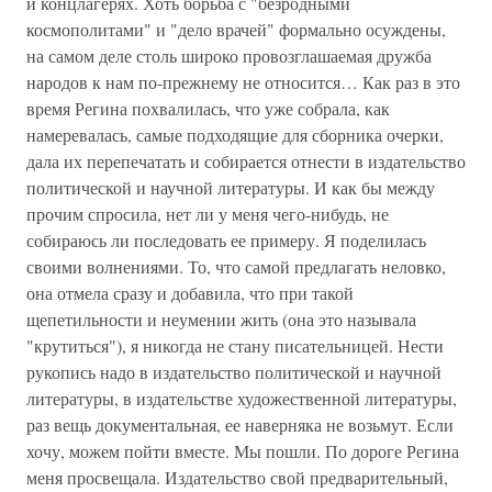
и концлагерях. Хоть борьба с "безродными
космополитами" и "дело врачей" формально осуждены,
на самом деле столь широко провозглашаемая дружба
народов к нам по-прежнему не относится… Как раз в это
время Регина похвалилась, что уже собрала, как
намеревалась, самые подходящие для сборника очерки,
дала их перепечатать и собирается отнести в издательство
политической и научной литературы. И как бы между
прочим спросила, нет ли у меня чего-нибудь, не
собираюсь ли последовать ее примеру. Я поделилась
своими волнениями. То, что самой предлагать неловко,
она отмела сразу и добавила, что при такой
щепетильности и неумении жить (она это называла
"крутиться"), я никогда не стану писательницей. Нести
рукопись надо в издательство политической и научной
литературы, в издательстве художественной литературы,
раз вещь документальная, ее наверняка не возьмут. Если
хочу, можем пойти вместе. Мы пошли. По дороге Регина
меня просвещала. Издательство свой предварительный,