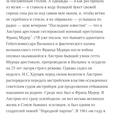
за письменным столом. А однажды — я как раз пришла
из музея — и ставила в воду большой букет свежей
сирени (она росла под самим мои окном, и, чтобы ветки
не скреблись в стекло, я их обрывала) — услышала по
радио — шли вечерние "Последние известия" — что в
Австрии арестован гитлеровский военный преступник
*
Франц Мурер
. (*Я уже писала, что бывшего адъютанта
Гебитскомиссара Вильнюса и фактического палача
вильнюсского гетто Франца Мурера после войны
опознал оказавшийся в Австрии бывший узник гетто.
Мурера арестовали, препроводили в Вильнюс и осудили
на 25 лет лагеря строго режима. Однако сидел он
недолго. Н.С.Хрущев перед своим визитом в Австрию
распорядился передать австрийским властям осужденных
советским судом австрийцев для продолжения отбывания
наказания на родине. Среди них был и Франц Мурер. В
Австрии его сразу освободили, он вел весьма активную
жизнь в Союзе бывших эсэсовцев, и был одним из
создателей некоей "Народной партии". В 1961-ом году в