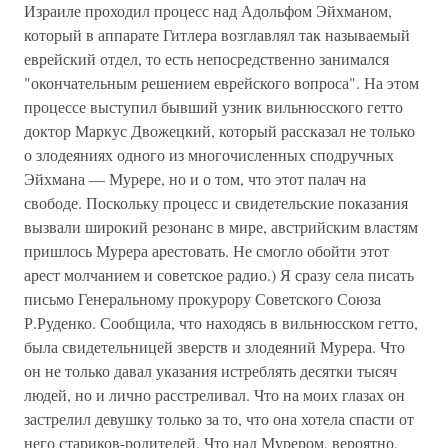
Израиле проходил процесс над Адольфом Эйхманом,
который в аппарате Гитлера возглавлял так называемый
еврейский отдел, то есть непосредственно занимался
"окончательным решением еврейского вопроса". На этом
процессе выступил бывший узник вильнюсского гетто
доктор Маркус Двожецкий, который рассказал не только
о злодеяниях одного из многочисленных сподручных
Эйхмана — Мурере, но и о том, что этот палач на
свободе. Поскольку процесс и свидетельские показания
вызвали широкий резонанс в мире, австрийским властям
пришлось Мурера арестовать. Не смогло обойти этот
арест молчанием и советское радио.) Я сразу села писать
письмо Генеральному прокурору Советского Союза
Р.Руденко. Сообщила, что находясь в вильнюсском гетто,
была свидетельницей зверств и злодеяний Мурера. Что
он не только давал указания истреблять десятки тысяч
людей, но и лично расстреливал. Что на моих глазах он
застрелил девушку только за то, что она хотела спасти от
него стариков-родителей. Что над Мурером, вероятно,