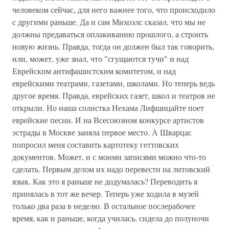
человеком сейчас, для него важнее того, что происходило
с другими раньше. Да и сам Михоэлс сказал, что мы не
должны предаваться оплакиванию прошлого, а строить
новую жизнь. Правда, тогда он должен был так говорить,
или, может, уже знал, что "сгущаются тучи" и над
Еврейским антифашистским комитетом, и над
еврейскими театрами, газетами, школами. Но теперь ведь
другое время. Правда, еврейских газет, школ и театров не
открыли. Но наша солистка Нехама Лифшицайте поет
еврейские песни. И на Всесоюзном конкурсе артистов
эстрады в Москве заняла первое место. А Шварцас
попросил меня составить картотеку геттовских
документов. Может, и с моими записями можно что-то
сделать. Первым делом их надо перевести на литовский
язык. Как это я раньше не додумалась? Переводить я
принялась в тот же вечер. Теперь уже ходила в музей
только два раза в неделю. В остальное послерабочее
время, как и раньше, когда училась, сидела до полуночи