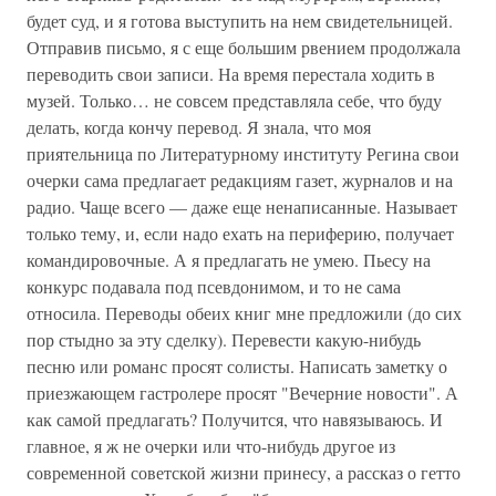
будет суд, и я готова выступить на нем свидетельницей.
Отправив письмо, я с еще большим рвением продолжала
переводить свои записи. На время перестала ходить в
музей. Только… не совсем представляла себе, что буду
делать, когда кончу перевод. Я знала, что моя
приятельница по Литературному институту Регина свои
очерки сама предлагает редакциям газет, журналов и на
радио. Чаще всего — даже еще ненаписанные. Называет
только тему, и, если надо ехать на периферию, получает
командировочные. А я предлагать не умею. Пьесу на
конкурс подавала под псевдонимом, и то не сама
относила. Переводы обеих книг мне предложили (до сих
пор стыдно за эту сделку). Перевести какую-нибудь
песню или романс просят солисты. Написать заметку о
приезжающем гастролере просят "Вечерние новости". А
как самой предлагать? Получится, что навязываюсь. И
главное, я ж не очерки или что-нибудь другое из
современной советской жизни принесу, а рассказ о гетто