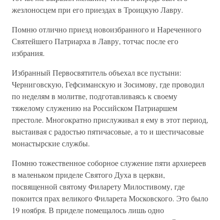
жезлоносцем при его приездах в Троицкую Лавру.
Помню отлично приезд новоизбранного и Нареченного
Святейшего Патриарха в Лавру, тотчас после его
избрания.
Избранный Первосвятитель объехал все пустыни:
Черниговскую, Гефсиманскую и Зосимову, где проводил
по неделям в молитве, подготавливаясь к своему
тяжелому служению на Российском Патриаршем
престоле. Многократно прислуживал я ему в этот период,
выстаивая с радостью пятичасовые, а то и шестичасовые
монастырские службы.
Помню тожественное соборное служение пяти архиереев
в маленьком приделе Святого Духа в церкви,
посвященной святому Филарету Милостивому, где
покоится прах великого Филарета Московского. Это было
19 ноября. В приделе помещалось лишь одно