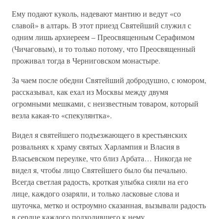
Ему подают куколь, надевают мантию и ведут «со
славой» в алтарь. В этот приезд Святейший служил с
одним лишь архиереем – Преосвященным Серафимом
(Чичаговым), и то только потому, что Преосвященный
проживал тогда в Черниговском монастыре.
За чаем после обедни Святейший добродушно, с юмором,
рассказывал, как ехал из Москвы между двумя
огромными мешками, с неизвестным товаром, который
везла какая-то «спекулянтка».
Видел я святейшего подъезжающего в крестьянских
розвальнях к храму святых Харлампия и Власия в
Власьевском переулке, что близ Арбата… Никогда не
видел я, чтобы лицо Святейшего было бы печально.
Всегда светлая радость, кроткая улыбка сияли на его
лице, каждого озаряли, и только ласковые слова и
шуточка, метко и остроумно сказанная, вызывали радость
в сердце каждого подходившего к нему.