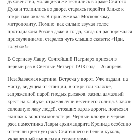
духовенство, молящиеся же теснились в храме Святого
Духа и толпились во дворе, стараясь подойти ближе к
открытым окнам. Я прислуживал Московскому
митрополиту. Помню, как сильно звучал голос
протодиакона Розова даже и тогда, когда он распоряжался
прислужниками, старался чуть слышно сказать: «Иди,
голубок!»
В Сергиеву Лавру Святейший Патриарх приехал в
первый раз в Светлый Четверг 1918 года – 26 апреля.
Незабываемая картина. Встреча у ворот. Уже издали, на
мосту, ведущем от станции, в открытой коляске,
запряженной парой гнедых рысаков, засиял алмазный
крест на клобуке, отражая лучи весеннего солнца. Сквозь
сплошную лаву людей, стоящих вдоль дороги, подъехал
экипаж к воротам монастыря. Черный клобук и черная
ряса наместника Лавры архимандрита Кронида особенно
оттеняли цветную рясу Святейшего и белый куколь,
украшенный вышитыми херувимами.