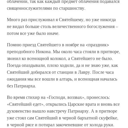
облачении, так как каждый предмет облачения подавался
священнослужителями по старшинству.
Много раз прислуживал я Святейшему, но уже никогда
не видал больше столь величественного богослужения –
потом все уже было иначе.
Помню приезд Святейшего в ноябре на <праздник>
преподобного Никона. Мы около часа стояли в притворе,
звонил ко всенощной колокол, а Святейшего не было.
Поезда опаздывали, плохо ходили, да и не знаю уже, как
Святейший добирался от станции в Лавру. После часа
ожидания мы все вошли в алтарь, и всенощная началась
без Патриарха.
Во время стихир на «Господи, воззвах», пронеслось:
«Святейший едет», открылись Царские врата и вновь все
духовенство вышло навстречу Патриарху. А в притворе
уже стоял сам Святейший в черной бархатной скуфейке,
в черной рясе и потирал закоченевшие от холода руки.