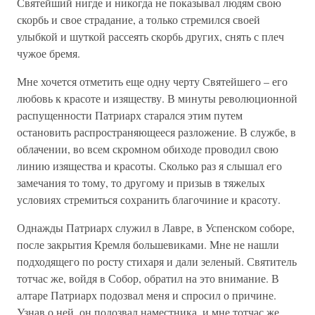
Святейший нигде и никогда не показывал людям свою
скорбь и свое страдание, а только стремился своей
улыбкой и шуткой рассеять скорбь других, снять с плеч
чужое бремя.
Мне хочется отметить еще одну черту Святейшего – его
любовь к красоте и изяществу. В минуты революционной
распущенности Патриарх старался этим путем
остановить распространяющееся разложение. В службе, в
облачении, во всем скромном обиходе проводил свою
линию изящества и красоты. Сколько раз я слышал его
замечания то тому, то другому и призыв в тяжелых
условиях стремиться сохранить благочиние и красоту.
Однажды Патриарх служил в Лавре, в Успенском соборе,
после закрытия Кремля большевиками. Мне не нашли
подходящего по росту стихаря и дали зеленый. Святитель
тотчас же, войдя в Собор, обратил на это внимание. В
алтаре Патриарх подозвал меня и спросил о причине.
Узнав о ней, он подозвал наместника, и мне тотчас же