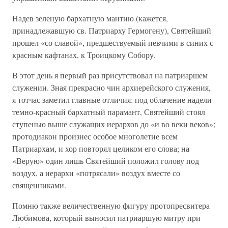
Надев зеленую бархатную мантию (кажется,
принадлежавшую св. Патриарху Гермогену), Святейший
прошел «со славой», предшествуемый певчими в синих с
красным кафтанах, к Троицкому Собору.
В этот день я первый раз присутствовал на патриаршем
служении. Зная прекрасно чин архиерейского служения,
я тотчас заметил главные отличия: под облачение надели
темно-красный бархатный парамант, Святейший стоял
ступенью выше служащих иерархов до «и во веки веков»;
протодиакон произнес особое многолетие всем
Патриархам, и хор повторял целиком его слова; на
«Верую» один лишь Святейший положил голову под
воздух, а иерархи «потрясали» воздух вместе со
священниками.
Помню также величественную фигуру протопресвитера
Любимова, который выносил патриаршую митру при