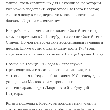
фактов, столь характерных для Святейшего, по которым
уже можно представить образ этого Светлого Иерарха;
то, что я ношу в себе, пережито мною в юности при
близком общении со святителем.
Еще ребенком я имел счастье видеть Святейшего тогда,
когда он приезжал в С.-Петербург на сессии Святейшего
Синода. Но мои петербургские воспоминания туманны и
неясны. Ближе я стал к Святейшему после 1917 года,
когда моя мать переехала с нами в Троице-Сергиев Посад.
Помню, на Троицу 1917 года в Лавре служил
Преосвященный Иоасаф, старейший викарий, т. к.
митрополичья кафедра не была занята. К Сергиеву дню
уже приехал Московский митрополит и
священноархимандрит Лавры – это был будущий
Патриарх.
Когда я подходил к Кресту, митрополит меня узнал и
тотчас же выразил желание, чтобы я впредь был его