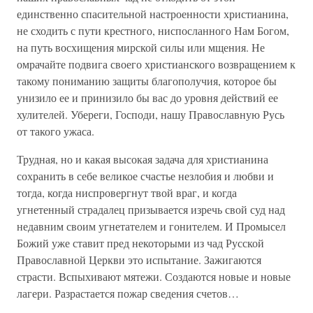
единственно спасительной настроенности христианина,
не сходить с пути крестного, ниспосланного Нам Богом,
на путь восхищения мирской силы или мщения. Не
омрачайте подвига своего христианского возвращением к
такому пониманию защиты благополучия, которое бы
унизило ее и принизило бы вас до уровня действий ее
хулителей. Убереги, Господи, нашу Православную Русь
от такого ужаса.
Трудная, но и какая высокая задача для христианина
сохранить в себе великое счастье незлобия и любви и
тогда, когда ниспровергнут твой враг, и когда
угнетенный страдалец призывается изречь свой суд над
недавним своим угнетателем и гонителем. И Промысел
Божий уже ставит пред некоторыми из чад Русской
Православной Церкви это испытание. Зажигаются
страсти. Вспыхивают мятежи. Создаются новые и новые
лагери. Разрастается пожар сведения счетов…