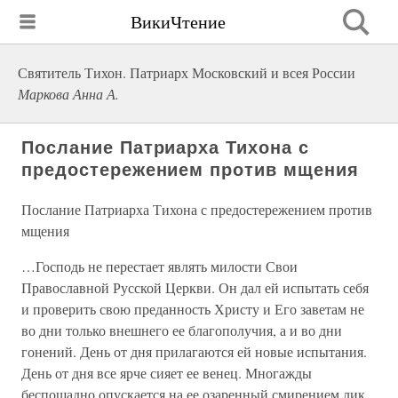
ВикиЧтение
Святитель Тихон. Патриарх Московский и всея России
Маркова Анна А.
Послание Патриарха Тихона с
предостережением против мщения
Послание Патриарха Тихона с предостережением против
мщения
…Господь не перестает являть милости Свои
Православной Русской Церкви. Он дал ей испытать себя
и проверить свою преданность Христу и Его заветам не
во дни только внешнего ее благополучия, а и во дни
гонений. День от дня прилагаются ей новые испытания.
День от дня все ярче сияет ее венец. Многажды
беспощадно опускается на ее озаренный смирением лик