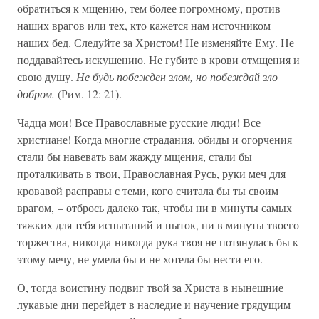
обратиться к мщению, тем более погромному, против
наших врагов или тех, кто кажется нам источником
наших бед. Следуйте за Христом! Не изменяйте Ему. Не
поддавайтесь искушению. Не губите в крови отмщения и
свою душу.
Не будь побежден злом, но побеждай зло
добром.
(Рим. 12: 21).
Чадца мои! Все Православные русские люди! Все
христиане! Когда многие страдания, обиды и огорчения
стали бы навевать вам жажду мщения, стали бы
проталкивать в твои, Православная Русь, руки меч для
кровавой расправы с теми, кого считала бы ты своим
врагом, – отбрось далеко так, чтобы ни в минуты самых
тяжких для тебя испытаний и пыток, ни в минуты твоего
торжества, никогда-никогда рука твоя не потянулась бы к
этому мечу, не умела бы и не хотела бы нести его.
О, тогда воистину подвиг твой за Христа в нынешние
лукавые дни перейдет в наследие и научение грядущим