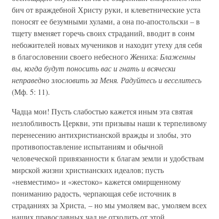
бич от враждебной Христу руки, и клеветнические уста
поносят ее безумными хулами, а она по-апостольски – в
тщету вменяет горечь своих страданий, вводит в сонм
небожителей новых мучеников и находит утеху для себя
в благословении своего небесного Жениха:
Блаженны
вы, когда будут поносить вас и гнать и всячески
неправедно злословить за Меня. Радуйтесь и веселитесь
(Мф. 5: 11).
Чадца мои! Пусть слабостью кажется иным эта святая
незлобливость Церкви, эти призывы наши к терпеливому
перенесению антихристианской вражды и злобы, это
противопоставление испытаниям и обычной
человеческой привязанности к благам земли и удобствам
мирской жизни христианских идеалов; пусть
«невместимо» и «жестоко» кажется омирщенному
пониманию радость, черпающая себе источник в
страданиях за Христа, – но мы умоляем вас, умоляем всех
наших православных чад не отходить от этой