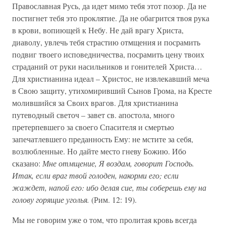
Православная Русь, да идет мимо тебя этот позор. Да не
постигнет тебя это проклятие. Да не обагрится твоя рука
в крови, вопиющей к Небу. Не дай врагу Христа,
диаволу, увлечь тебя страстию отмщения и посрамить
подвиг твоего исповедничества, посрамить цену твоих
страданий от руки насильников и гонителей Христа…
Для христианина идеал – Христос, не извлекавший меча
в Свою защиту, утихомиривший Сынов Грома, на Кресте
молившийся за Своих врагов. Для христианина
путеводный светоч – завет св. апостола, много
претерпевшего за своего Спасителя и смертью
запечатлевшего преданность Ему: не мстите за себя,
возлюбленные. Но дайте место гневу Божию. Ибо
сказано:
Мне отмщение, Я воздам, говорит Господь.
Итак, если враг твой голоден, накорми его; если
жаждет, напой его: ибо делая сие, ты соберешь ему на
голову горящие уголья.
(Рим. 12: 19).
Мы не говорим уже о том, что пролитая кровь всегда