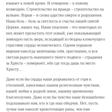
взывает к новой крови. И отмщение – к новому
возмездию. Строительство на вражде – строительство на
вулкане. Взрыв – и снова царство смерти и разрушения.
Наша боль – боль за светлость и счастье нашей святой
Церкви, наших чад. Наши опасения – что некоторых из
них может прельстить этот новый, уже показывающий
зияющую пасть зверь, исходящий из бездны клокочущего
страстями сердца человеческого. Одним порывом
мщения навсегда запятнаешь себя, христианин, и вся
светлая радость нынешнего твоего подвига – страдания
за Христа – померкнет, ибо где тогда дашь ты место
Христу…
Даже если бы сердца наши разрывались от горя и
утеснений, наносимых нашим религиозным чувствам,
нашей любви к родной земле, нашему временному
благополучию. Даже если бы чувство наше безошибочно
подсказывало нам, кто и где наш обидчик. Нет, пусть
лучше нам наносят кровоточащие раны, чем нам